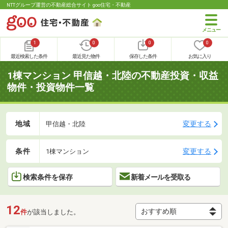
NTTグループ運営の不動産総合サイト goo住宅・不動産
1
0
0
0
最近検索した条件
最近見た物件
保存した条件
お気に入り
1棟マンション 甲信越・北陸の不動産投資・収益
物件・投資物件一覧
地域
変更する
甲信越・北陸
条件
変更する
1棟マンション
検索条件を保存
新着メールを受取る
12
件
が該当しました。