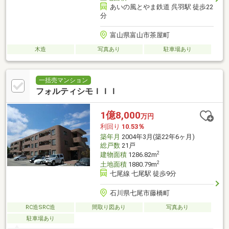
あいの風とやま鉄道 呉羽駅 徒歩22
分
富山県富山市茶屋町
木造
写真あり
駐車場あり
一括売マンション
フォルティシモＩＩＩ
1億8,000
万円
利回り
10.53％
築年月
2004年3月(築22年6ヶ月)
総戸数
21戸
2
建物面積
1286.82m
2
土地面積
1880.79m
七尾線 七尾駅 徒歩9分
石川県七尾市藤橋町
RC造SRC造
間取り図あり
写真あり
駐車場あり