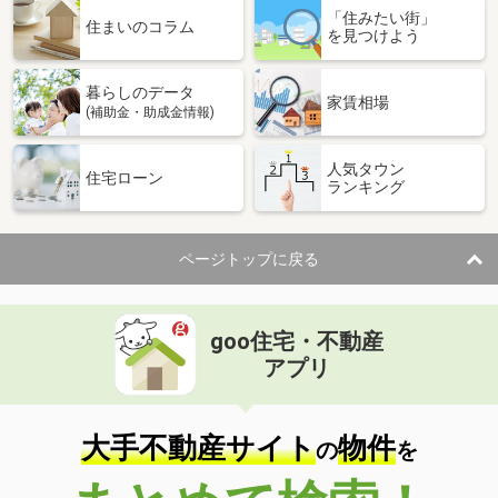
「住みたい街」
住まいのコラム
を見つけよう
暮らしのデータ
家賃相場
(補助金・助成金情報)
人気タウン
住宅ローン
ランキング
ページトップに戻る
goo住宅・不動産
アプリ
大手不動産サイト
物件
の
を