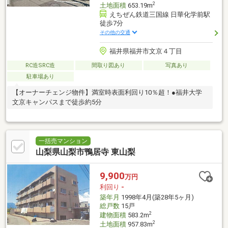
2
土地面積
653.19m
えちぜん鉄道三国線 日華化学前駅
徒歩7分
その他の交通
福井県福井市文京４丁目
RC造SRC造
間取り図あり
写真あり
駐車場あり
【オーナーチェンジ物件】満室時表面利回り10％超！●福井大学
文京キャンパスまで徒歩約5分
一括売マンション
山梨県山梨市鴨居寺 東山梨
9,900
万円
利回り
-
築年月
1998年4月(築28年5ヶ月)
総戸数
15戸
2
建物面積
583.2m
2
土地面積
957.83m