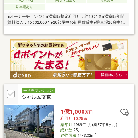
RC造SRC造
間取り図あり
写真あり
駐車場あり
●オーナーチェンジ！●満室時想定利回り：約10.21％●満室時年間
賃料収入：16,332,000円●20部屋中16部屋賃貸中●駐車場20台中16
台賃貸中
一括売マンション
シャルム文京
1億1,000
万円
利回り
10.75％
築年月
1989年1月(築37年8ヶ月)
総戸数
25戸
2
建物面積
1443.02m