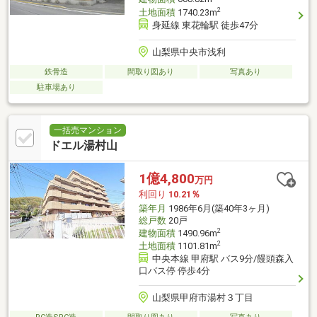
2
土地面積
1740.23m
身延線 東花輪駅 徒歩47分
山梨県中央市浅利
鉄骨造
間取り図あり
写真あり
駐車場あり
一括売マンション
ドエル湯村山
1億4,800
万円
利回り
10.21％
築年月
1986年6月(築40年3ヶ月)
総戸数
20戸
2
建物面積
1490.96m
2
土地面積
1101.81m
中央本線 甲府駅 バス9分/饅頭森入
口バス停 停歩4分
山梨県甲府市湯村３丁目