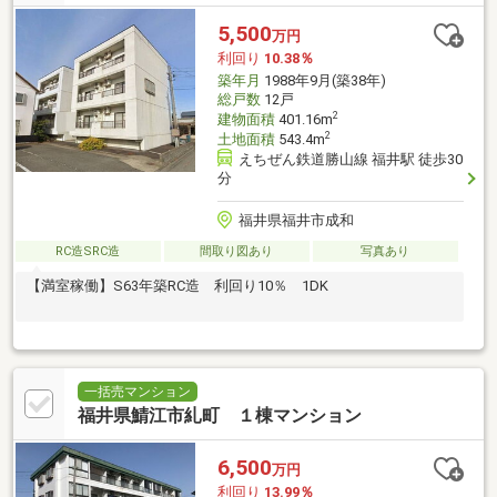
5,500
万円
利回り
10.38％
築年月
1988年9月(築38年)
総戸数
12戸
2
建物面積
401.16m
2
土地面積
543.4m
えちぜん鉄道勝山線 福井駅 徒歩30
分
福井県福井市成和
RC造SRC造
間取り図あり
写真あり
【満室稼働】S63年築RC造 利回り10％ 1DK
一括売マンション
福井県鯖江市糺町 １棟マンション
6,500
万円
利回り
13.99％