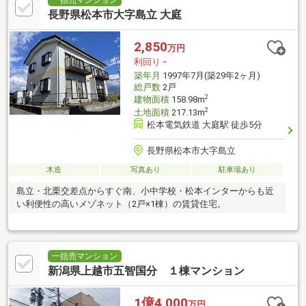
一括売マンション
長野県松本市大字島立 大庭
2,850
万円
利回り
-
築年月
1997年7月(築29年2ヶ月)
総戸数
2戸
2
建物面積
158.98m
2
土地面積
217.13m
松本電気鉄道 大庭駅 徒歩5分
長野県松本市大字島立
木造
写真あり
駐車場あり
島立・北栗交差点からすぐ南、小中学校・松本インターからも近
い利便性の高いメゾネット（2戸×1棟）の賃貸住宅。
一括売マンション
新潟県上越市五智国分 １棟マンション
1億4,000
万円