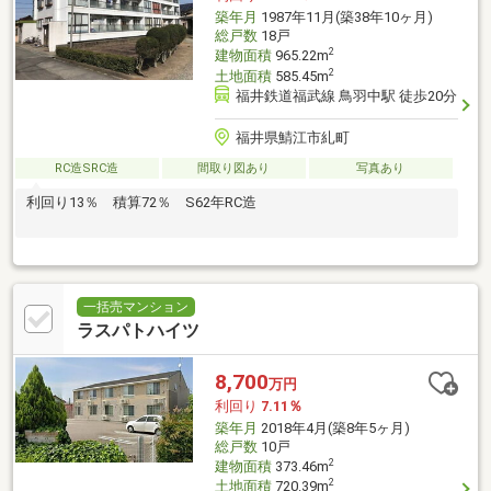
築年月
1987年11月(築38年10ヶ月)
総戸数
18戸
2
建物面積
965.22m
2
土地面積
585.45m
福井鉄道福武線 鳥羽中駅 徒歩20分
福井県鯖江市糺町
RC造SRC造
間取り図あり
写真あり
利回り13％ 積算72％ S62年RC造
一括売マンション
ラスパトハイツ
8,700
万円
利回り
7.11％
築年月
2018年4月(築8年5ヶ月)
総戸数
10戸
2
建物面積
373.46m
2
土地面積
720.39m