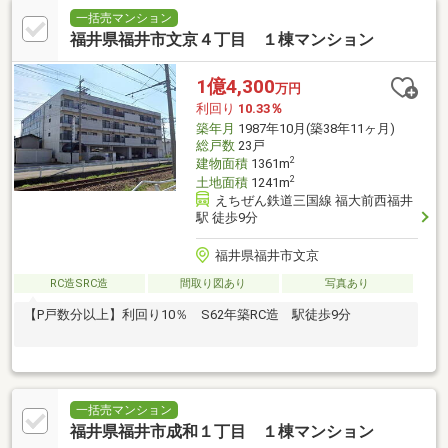
一括売マンション
福井県福井市文京４丁目 １棟マンション
1億4,300
万円
利回り
10.33％
築年月
1987年10月(築38年11ヶ月)
総戸数
23戸
2
建物面積
1361m
2
土地面積
1241m
えちぜん鉄道三国線 福大前西福井
駅 徒歩9分
福井県福井市文京
RC造SRC造
間取り図あり
写真あり
【P戸数分以上】利回り10％ S62年築RC造 駅徒歩9分
一括売マンション
福井県福井市成和１丁目 １棟マンション