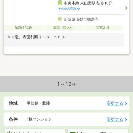
中央本線 東山梨駅 徒歩18分
その他の交通
山梨県山梨市鴨居寺
RC造SRC造
間取り図あり
写真あり
ＲＣ造、表面利回り：８．５８％
1～12
件
地域
変更する
甲信越・北陸
条件
変更する
1棟マンション