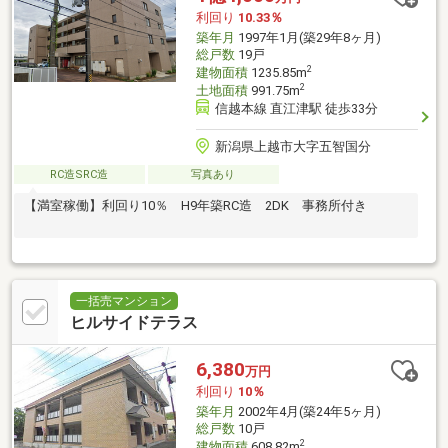
利回り
10.33％
築年月
1997年1月(築29年8ヶ月)
総戸数
19戸
2
建物面積
1235.85m
2
土地面積
991.75m
信越本線 直江津駅 徒歩33分
新潟県上越市大字五智国分
RC造SRC造
写真あり
【満室稼働】利回り10％ H9年築RC造 2DK 事務所付き
一括売マンション
ヒルサイドテラス
6,380
万円
利回り
10％
築年月
2002年4月(築24年5ヶ月)
総戸数
10戸
2
建物面積
608.82m