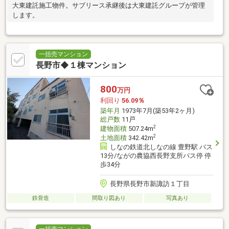
大東建託施工物件。サブリース承継後は大東建託グループが管理
します。
一括売マンション
長野市◆１棟マンション
800
万円
利回り
56.09％
築年月
1973年7月(築53年2ヶ月)
総戸数
11戸
2
建物面積
507.24m
2
土地面積
342.42m
しなの鉄道北しなの線 豊野駅 バス
13分/ながの農協西長野支所バス停 停
歩34分
長野県長野市新諏訪１丁目
鉄骨造
間取り図あり
写真あり