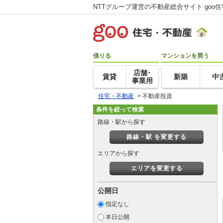
NTTグループ運営の不動産総合サイト goo
借りる
マンションを買う
店舗･
賃貸
新築
中
事業用
住宅・不動産
>
不動産投資
条件を絞って検索
路線・駅から探す
路線・駅 を変更する
エリアから探す
エリアを変更する
公開日
指定なし
本日公開