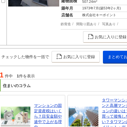
建物面積
2
507.24m
築年月
1973年7月(築53年2ヶ月)
店舗名
株式会社キーポイント
鉄骨造
間取り図あり
写真あり
お気に入りに登録
チェックした物件を一括で
お気に入りに登録
まとめて
1
件中
1
件を表示
住まいのコラム
タワーマンシ
マンションの固
ンと高層マン
定資産税はいく
ョンの違いは
ら？目安金額や
買って後悔し
途中で上がる理
い？タワマン