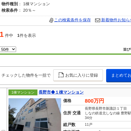
物件種別
： 1棟マンション
検索条件
： 20％～
この検索条件を保存
新着物件お知ら
1
件中
1
件を表示
並び
チェックした物件を一括で
お気に入りに登録
まとめて
長野市◆１棟マンション
1棟マンション
800万円
価格
長野県長野市新諏訪１丁目
住所 交通
しなの鉄道北しなの線 豊野駅
34分
総戸数
11戸