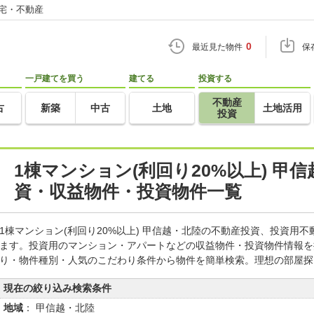
住宅・不動産
0
最近見た物件
保
一戸建てを買う
建てる
投資する
不動産
古
新築
中古
土地
土地活用
投資
1棟マンション(利回り20%以上) 甲
資・収益物件・投資物件一覧
1棟マンション(利回り20%以上) 甲信越・北陸の不動産投資、投資用
ます。投資用のマンション・アパートなどの収益物件・投資物件情報を
り・物件種別・人気のこだわり条件から物件を簡単検索。理想の部屋探
現在の絞り込み検索条件
地域
： 甲信越・北陸