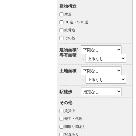
建物構造
木造
RC造・SRC造
鉄骨造
その他
建物面積/
専有面積
～
土地面積
～
駅徒歩
その他
賃貸中
売主・代理
間取り図あり
写真あり