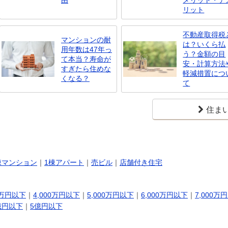
由
メリット・デ
リット
不動産取得税
マンションの耐
は？いくら払
用年数は47年っ
う？金額の目
て本当？寿命が
安・計算方法
すぎたら住めな
軽減措置につ
くなる？
て
住ま
棟マンション
｜
1棟アパート
｜
売ビル
｜
店舗付き住宅
0万円以下
｜
4,000万円以下
｜
5,000万円以下
｜
6,000万円以下
｜
7,000万
億円以下
｜
5億円以下