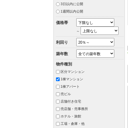
3日以内に公開
1週間以内公開
価格帯
～
利回り
築年数
物件種別
区分マンション
1棟マンション
1棟アパート
売ビル
店舗付き住宅
売店舗・売事務所
ホテル・旅館
工場・倉庫・他