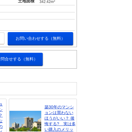
土地面積
2
342.42m
お問い合わせする（無料）
お問合せする（無料）
ョ
築30年のマンシ
シ
ョンは買わない
？
ほうがいい？ 後
な
悔する? 実は多
の
い購入のメリッ