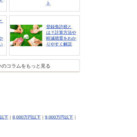
メ
ト
と
登録免許税と
は？計算方法や
や
軽減措置をわか
い
りやすく解説
いのコラムをもっと見る
円以下
｜
8,000万円以下
｜
9,000万円以下
｜