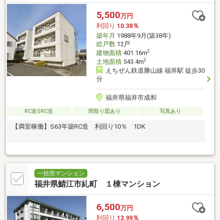
5,500
万円
利回り
10.38％
築年月
1988年9月(築38年)
総戸数
12戸
2
建物面積
401.16m
2
土地面積
543.4m
えちぜん鉄道勝山線 福井駅 徒歩30
分
福井県福井市成和
RC造SRC造
間取り図あり
写真あり
【満室稼働】S63年築RC造 利回り10％ 1DK
一括売マンション
福井県鯖江市糺町 １棟マンション
6,500
万円
利回り
13.99％