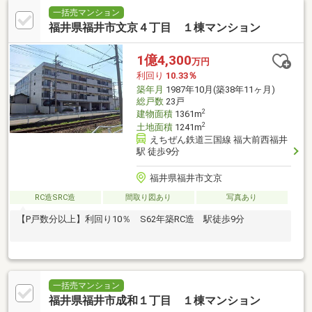
一括売マンション
福井県福井市文京４丁目 １棟マンション
1億4,300
万円
利回り
10.33％
築年月
1987年10月(築38年11ヶ月)
総戸数
23戸
2
建物面積
1361m
2
土地面積
1241m
えちぜん鉄道三国線 福大前西福井
駅 徒歩9分
福井県福井市文京
RC造SRC造
間取り図あり
写真あり
【P戸数分以上】利回り10％ S62年築RC造 駅徒歩9分
一括売マンション
福井県福井市成和１丁目 １棟マンション