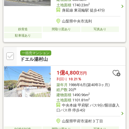
2
土地面積
1740.23m
身延線 東花輪駅 徒歩47分
山梨県中央市浅利
鉄骨造
間取り図あり
写真あり
駐車場あり
一括売マンション
ドエル湯村山
1億4,800
万円
利回り
10.21％
築年月
1986年6月(築40年3ヶ月)
総戸数
20戸
2
建物面積
1490.96m
2
土地面積
1101.81m
中央本線 甲府駅 バス9分/饅頭森入
口バス停 停歩4分
山梨県甲府市湯村３丁目