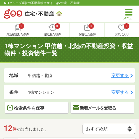
NTTグループ運営の不動産総合サイト goo住宅・不動産
1
0
0
0
最近検索した条件
最近見た物件
保存した条件
お気に入り
1棟マンション 甲信越・北陸の不動産投資・収益
物件・投資物件一覧
地域
変更する
甲信越・北陸
条件
変更する
1棟マンション
検索条件を保存
新着メールを受取る
12
件
が該当しました。