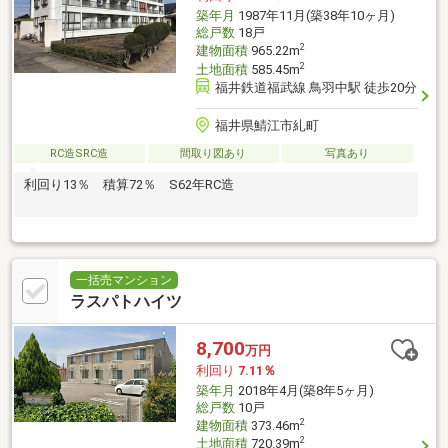
築年月
1987年11月(築38年10ヶ月)
総戸数
18戸
2
建物面積
965.22m
2
土地面積
585.45m
福井鉄道福武線 鳥羽中駅 徒歩20分
福井県鯖江市糺町
RC造SRC造
間取り図あり
写真あり
利回り13％ 積算72％ S62年RC造
一括売マンション
ラスパトハイツ
8,700
万円
利回り
7.11％
築年月
2018年4月(築8年5ヶ月)
総戸数
10戸
2
建物面積
373.46m
2
土地面積
720.39m