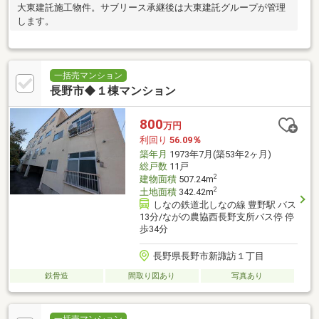
大東建託施工物件。サブリース承継後は大東建託グループが管理
します。
一括売マンション
長野市◆１棟マンション
800
万円
利回り
56.09％
築年月
1973年7月(築53年2ヶ月)
総戸数
11戸
2
建物面積
507.24m
2
土地面積
342.42m
しなの鉄道北しなの線 豊野駅 バス
13分/ながの農協西長野支所バス停 停
歩34分
長野県長野市新諏訪１丁目
鉄骨造
間取り図あり
写真あり