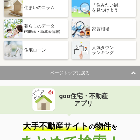
「住みたい街」
住まいのコラム
を見つけよう
暮らしのデータ
家賃相場
(補助金・助成金情報)
人気タウン
住宅ローン
ランキング
ページトップに戻る
goo住宅・不動産
アプリ
大手不動産サイト
物件
の
を