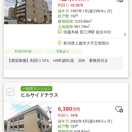
利回り
10.33％
築年月
1997年1月(築29年8ヶ月)
総戸数
19戸
2
建物面積
1235.85m
2
土地面積
991.75m
信越本線 直江津駅 徒歩33分
新潟県上越市大字五智国分
RC造SRC造
写真あり
【満室稼働】利回り10％ H9年築RC造 2DK 事務所付き
一括売マンション
ヒルサイドテラス
6,380
万円
利回り
10％
築年月
2002年4月(築24年5ヶ月)
総戸数
10戸
2
建物面積
608.82m