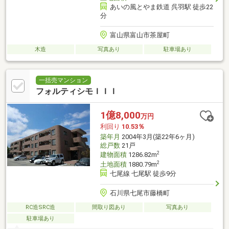
あいの風とやま鉄道 呉羽駅 徒歩22
分
富山県富山市茶屋町
木造
写真あり
駐車場あり
一括売マンション
フォルティシモＩＩＩ
1億8,000
万円
利回り
10.53％
築年月
2004年3月(築22年6ヶ月)
総戸数
21戸
2
建物面積
1286.82m
2
土地面積
1880.79m
七尾線 七尾駅 徒歩9分
石川県七尾市藤橋町
RC造SRC造
間取り図あり
写真あり
駐車場あり