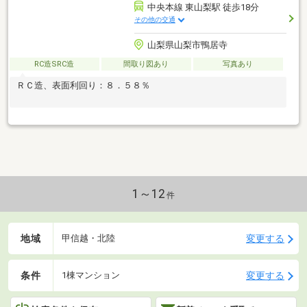
中央本線 東山梨駅 徒歩18分
その他の交通
山梨県山梨市鴨居寺
RC造SRC造
間取り図あり
写真あり
ＲＣ造、表面利回り：８．５８％
1～12
件
地域
変更する
甲信越・北陸
条件
変更する
1棟マンション