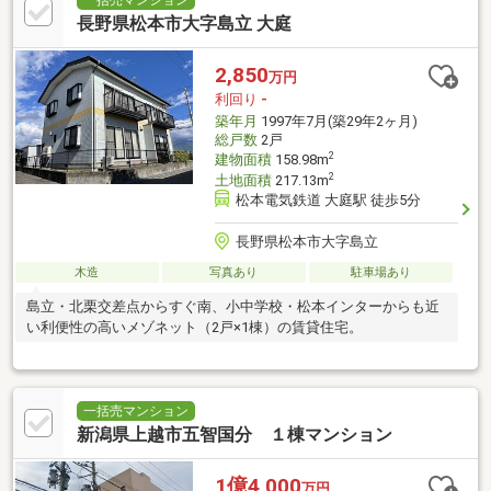
一括売マンション
長野県松本市大字島立 大庭
2,850
万円
利回り
-
築年月
1997年7月(築29年2ヶ月)
総戸数
2戸
2
建物面積
158.98m
2
土地面積
217.13m
松本電気鉄道 大庭駅 徒歩5分
長野県松本市大字島立
木造
写真あり
駐車場あり
島立・北栗交差点からすぐ南、小中学校・松本インターからも近
い利便性の高いメゾネット（2戸×1棟）の賃貸住宅。
一括売マンション
新潟県上越市五智国分 １棟マンション
1億4,000
万円