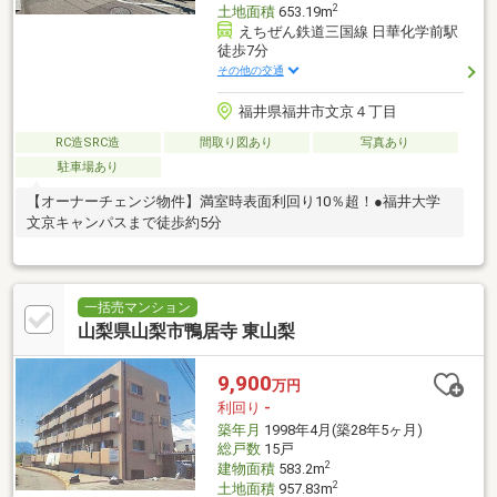
2
土地面積
653.19m
えちぜん鉄道三国線 日華化学前駅
徒歩7分
その他の交通
福井県福井市文京４丁目
RC造SRC造
間取り図あり
写真あり
駐車場あり
【オーナーチェンジ物件】満室時表面利回り10％超！●福井大学
文京キャンパスまで徒歩約5分
一括売マンション
山梨県山梨市鴨居寺 東山梨
9,900
万円
利回り
-
築年月
1998年4月(築28年5ヶ月)
総戸数
15戸
2
建物面積
583.2m
2
土地面積
957.83m