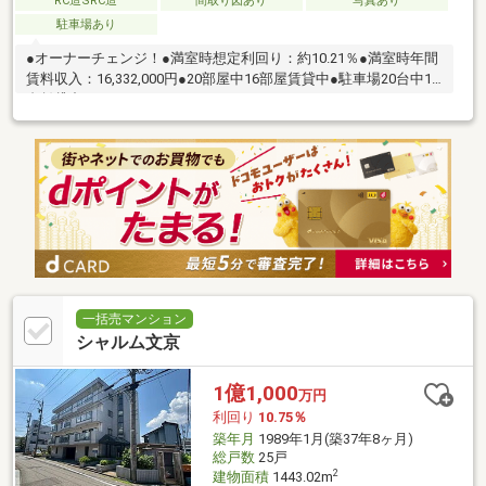
RC造SRC造
間取り図あり
写真あり
駐車場あり
●オーナーチェンジ！●満室時想定利回り：約10.21％●満室時年間
賃料収入：16,332,000円●20部屋中16部屋賃貸中●駐車場20台中16
台賃貸中
一括売マンション
シャルム文京
1億1,000
万円
利回り
10.75％
築年月
1989年1月(築37年8ヶ月)
総戸数
25戸
2
建物面積
1443.02m