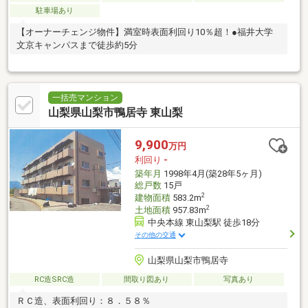
駐車場あり
【オーナーチェンジ物件】満室時表面利回り10％超！●福井大学
文京キャンパスまで徒歩約5分
一括売マンション
山梨県山梨市鴨居寺 東山梨
9,900
万円
利回り
-
築年月
1998年4月(築28年5ヶ月)
総戸数
15戸
2
建物面積
583.2m
2
土地面積
957.83m
中央本線 東山梨駅 徒歩18分
その他の交通
山梨県山梨市鴨居寺
RC造SRC造
間取り図あり
写真あり
ＲＣ造、表面利回り：８．５８％