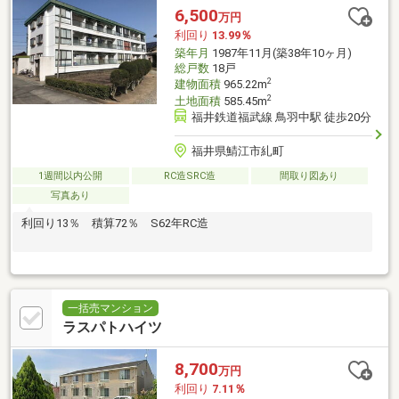
6,500
万円
利回り
13.99％
築年月
1987年11月(築38年10ヶ月)
総戸数
18戸
2
建物面積
965.22m
2
土地面積
585.45m
福井鉄道福武線 鳥羽中駅 徒歩20分
福井県鯖江市糺町
1週間以内公開
RC造SRC造
間取り図あり
写真あり
利回り13％ 積算72％ S62年RC造
一括売マンション
ラスパトハイツ
8,700
万円
利回り
7.11％