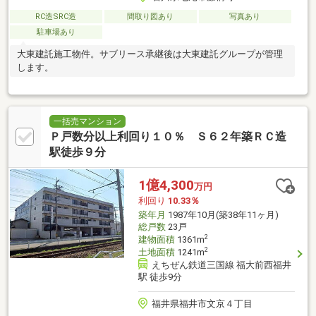
RC造SRC造
間取り図あり
写真あり
駐車場あり
大東建託施工物件。サブリース承継後は大東建託グループが管理
します。
一括売マンション
Ｐ戸数分以上利回り１０％ Ｓ６２年築ＲＣ造
駅徒歩９分
1億4,300
万円
利回り
10.33％
築年月
1987年10月(築38年11ヶ月)
総戸数
23戸
2
建物面積
1361m
2
土地面積
1241m
えちぜん鉄道三国線 福大前西福井
駅 徒歩9分
福井県福井市文京４丁目