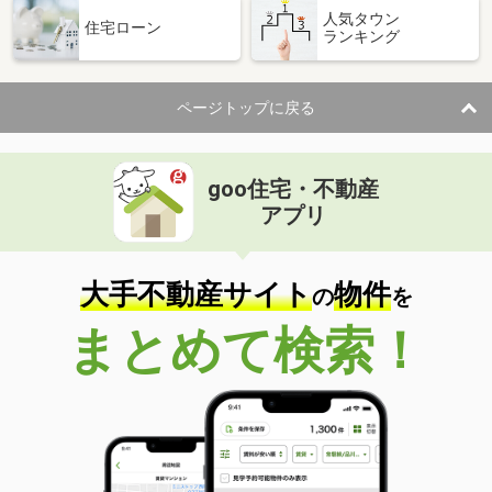
人気タウン
住宅ローン
ランキング
ページトップに戻る
goo住宅・不動産
アプリ
大手不動産サイト
物件
の
を
まとめて検索！