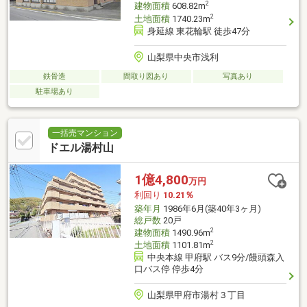
2
建物面積
608.82m
2
土地面積
1740.23m
身延線 東花輪駅 徒歩47分
山梨県中央市浅利
鉄骨造
間取り図あり
写真あり
駐車場あり
一括売マンション
ドエル湯村山
1億4,800
万円
利回り
10.21％
築年月
1986年6月(築40年3ヶ月)
総戸数
20戸
2
建物面積
1490.96m
2
土地面積
1101.81m
中央本線 甲府駅 バス9分/饅頭森入
口バス停 停歩4分
山梨県甲府市湯村３丁目