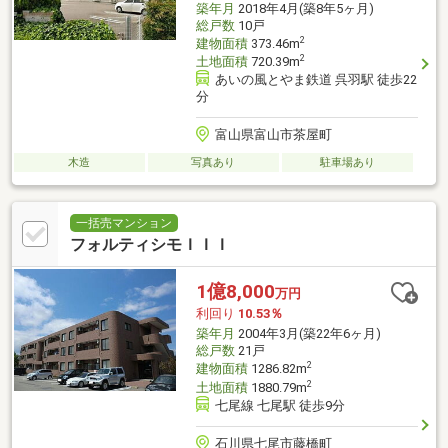
築年月
2018年4月(築8年5ヶ月)
総戸数
10戸
2
建物面積
373.46m
2
土地面積
720.39m
あいの風とやま鉄道 呉羽駅 徒歩22
分
富山県富山市茶屋町
木造
写真あり
駐車場あり
一括売マンション
フォルティシモＩＩＩ
1億8,000
万円
利回り
10.53％
築年月
2004年3月(築22年6ヶ月)
総戸数
21戸
2
建物面積
1286.82m
2
土地面積
1880.79m
七尾線 七尾駅 徒歩9分
石川県七尾市藤橋町