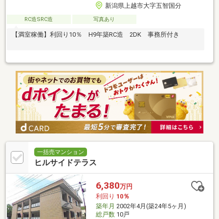
新潟県上越市大字五智国分
RC造SRC造
写真あり
【満室稼働】利回り10％ H9年築RC造 2DK 事務所付き
一括売マンション
ヒルサイドテラス
6,380
万円
利回り
10％
築年月
2002年4月(築24年5ヶ月)
総戸数
10戸