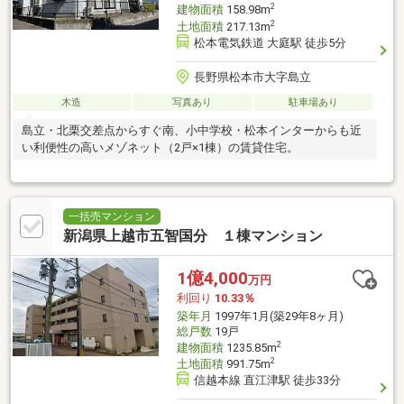
2
建物面積
158.98m
2
土地面積
217.13m
松本電気鉄道 大庭駅 徒歩5分
長野県松本市大字島立
木造
写真あり
駐車場あり
島立・北栗交差点からすぐ南、小中学校・松本インターからも近
い利便性の高いメゾネット（2戸×1棟）の賃貸住宅。
一括売マンション
新潟県上越市五智国分 １棟マンション
1億4,000
万円
利回り
10.33％
築年月
1997年1月(築29年8ヶ月)
総戸数
19戸
2
建物面積
1235.85m
2
土地面積
991.75m
信越本線 直江津駅 徒歩33分