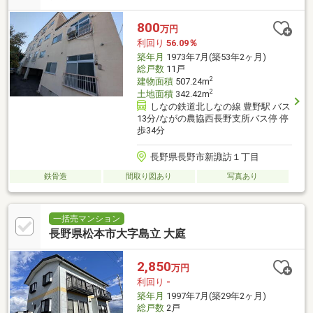
800
万円
利回り
56.09％
築年月
1973年7月(築53年2ヶ月)
総戸数
11戸
2
建物面積
507.24m
2
土地面積
342.42m
しなの鉄道北しなの線 豊野駅 バス
13分/ながの農協西長野支所バス停 停
歩34分
長野県長野市新諏訪１丁目
鉄骨造
間取り図あり
写真あり
一括売マンション
長野県松本市大字島立 大庭
2,850
万円
利回り
-
築年月
1997年7月(築29年2ヶ月)
総戸数
2戸