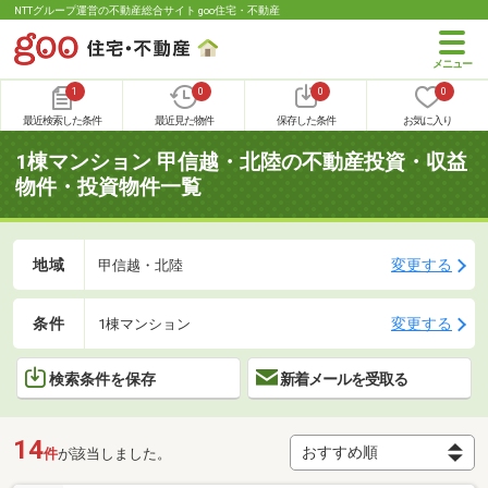
NTTグループ運営の不動産総合サイト goo住宅・不動産
1
0
0
0
最近検索した条件
最近見た物件
保存した条件
お気に入り
1棟マンション 甲信越・北陸の不動産投資・収益
物件・投資物件一覧
地域
変更する
甲信越・北陸
条件
変更する
1棟マンション
検索条件を保存
新着メールを受取る
14
件
が該当しました。