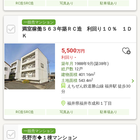
RC造SRC造
写真あり
駐車場あり
一括売マンション
満室稼働Ｓ６３年築ＲＣ造 利回り１０％ １Ｄ
Ｋ
5,500
万円
利回り
-
築年月
1988年9月(築38年)
総戸数
12戸
2
建物面積
401.16m
2
土地面積
543.4m
えちぜん鉄道勝山線 福井駅 徒歩30
分
福井県福井市成和１丁目
RC造SRC造
写真あり
駐車場あり
一括売マンション
長野市◆１棟マンション