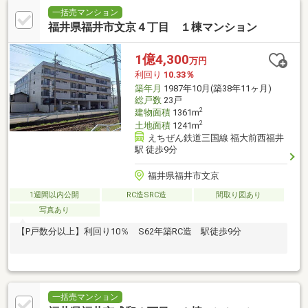
一括売マンション
福井県福井市文京４丁目 １棟マンション
1億4,300
万円
利回り
10.33％
築年月
1987年10月(築38年11ヶ月)
総戸数
23戸
2
建物面積
1361m
2
土地面積
1241m
えちぜん鉄道三国線 福大前西福井
駅 徒歩9分
福井県福井市文京
1週間以内公開
RC造SRC造
間取り図あり
写真あり
【P戸数分以上】利回り10％ S62年築RC造 駅徒歩9分
一括売マンション