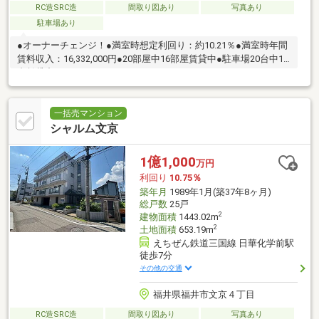
RC造SRC造
間取り図あり
写真あり
駐車場あり
●オーナーチェンジ！●満室時想定利回り：約10.21％●満室時年間
賃料収入：16,332,000円●20部屋中16部屋賃貸中●駐車場20台中16
台賃貸中
一括売マンション
シャルム文京
1億1,000
万円
利回り
10.75％
築年月
1989年1月(築37年8ヶ月)
総戸数
25戸
2
建物面積
1443.02m
2
土地面積
653.19m
えちぜん鉄道三国線 日華化学前駅
徒歩7分
その他の交通
福井県福井市文京４丁目
RC造SRC造
間取り図あり
写真あり