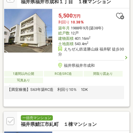
福井県福井市成和１丁目 １棟マンション
5,500
万円
利回り
10.38％
築年月
1988年9月(築38年)
総戸数
12戸
2
建物面積
401.16m
2
土地面積
543.4m
えちぜん鉄道勝山線 福井駅 徒歩30
分
福井県福井市成和
1週間以内公開
RC造SRC造
間取り図あり
写真あり
【満室稼働】S63年築RC造 利回り10％ 1DK
一括売マンション
福井県鯖江市糺町 １棟マンション