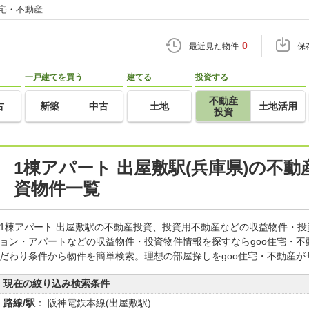
住宅・不動産
0
最近見た物件
保
一戸建てを買う
建てる
投資する
不動産
古
新築
中古
土地
土地活用
投資
1棟アパート 出屋敷駅(兵庫県)の不
資物件一覧
1棟アパート 出屋敷駅の不動産投資、投資用不動産などの収益物件・
ョン・アパートなどの収益物件・投資物件情報を探すならgoo住宅・
だわり条件から物件を簡単検索。理想の部屋探しをgoo住宅・不動産が
現在の絞り込み検索条件
路線/駅
： 阪神電鉄本線(出屋敷駅)