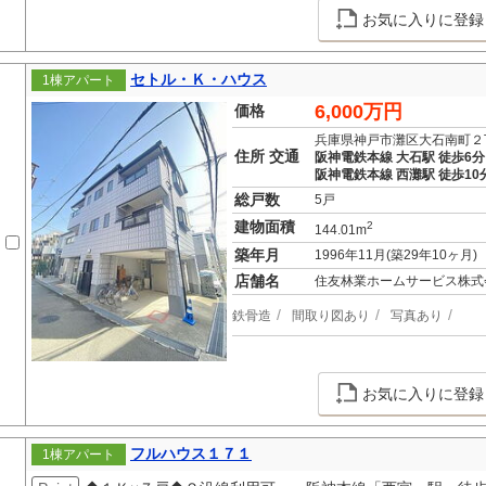
お気に入りに登録
セトル・Ｋ・ハウス
1棟アパート
6,000万円
価格
兵庫県神戸市灘区大石南町２
住所 交通
阪神電鉄本線 大石駅 徒歩6分
阪神電鉄本線 西灘駅 徒歩10
総戸数
5戸
建物面積
2
144.01m
築年月
1996年11月(築29年10ヶ月)
店舗名
住友林業ホームサービス株式
鉄骨造
間取り図あり
写真あり
お気に入りに登録
フルハウス１７１
1棟アパート