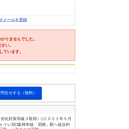
せメールを登録
つかりませんでした。
ださい。
しています。
お問合せする（無料）
（劣化対策等級３取得）□２０２１年５月
、トイレ別□阪神本線「尼崎」駅へ徒歩約