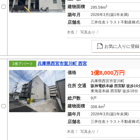
建物面積
2
295.59m
築年月
2026年3月(築1年未満)
店舗名
三井住友トラスト不動産株式
木造
写真あり
お気に入りに登録
兵庫県西宮市室川町 西宮
1棟アパート
1億8,000万円
価格
兵庫県西宮市室川町
住所 交通
阪神電鉄本線 西宮駅 徒歩16
東海道本線 西宮駅 徒歩18分
総戸数
9戸
建物面積
2
308.4m
築年月
2026年3月(築1年未満)
店舗名
三井住友トラスト不動産株式
木造
写真あり