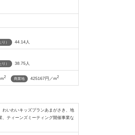
44.14人
たり）
38.75人
たり）
2
2
／m
425167円／m
商業地
】わいわいキッズプランあまがさき、地
業、ティーンズミーティング開催事業な