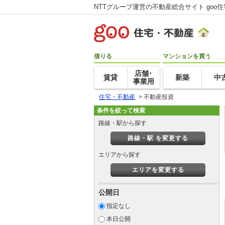
NTTグループ運営の不動産総合サイト goo
借りる
マンションを買う
店舗･
賃貸
新築
中
事業用
住宅・不動産
>
不動産投資
条件を絞って検索
路線・駅から探す
路線・駅 を変更する
エリアから探す
エリアを変更する
公開日
指定なし
本日公開