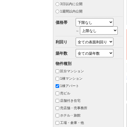
3日以内に公開
1週間以内公開
価格帯
～
利回り
築年数
物件種別
区分マンション
1棟マンション
1棟アパート
売ビル
店舗付き住宅
売店舗・売事務所
ホテル・旅館
工場・倉庫・他