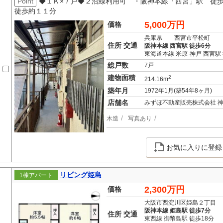
Point
◆１Ｋ×７戸◆２沿線利用可 ・阪神本線「西宮」駅 徒
徒歩約１１分
5,000万円
価格
兵庫県 西宮市平松町
住所 交通
阪神本線 西宮駅 徒歩6分
東海道本線 米原-神戸 西宮駅 
総戸数
7戸
建物面積
2
214.16m
築年月
1972年1月(築54年8ヶ月)
店舗名
みずほ不動産販売株式会社 
木造
写真あり
お気に入りに登録
リビング姫島
1棟アパート
2,300万円
価格
大阪市西淀川区姫島２丁目
阪神本線 姫島駅 徒歩7分
住所 交通
東西線 御幣島駅 徒歩18分