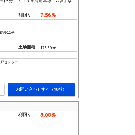
歩約６分 ・ＪＲ東海道本線「西宮」駅
7.56％
利回り
徒歩11分
土地面積
2
175.59m
神戸センター
お問い合わせする（無料）
8.08％
利回り