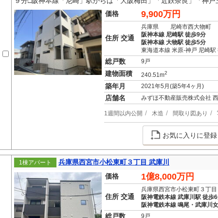
９分□阪神本線「尼崎」駅からは「大阪梅田」「近鉄奈良」「神戸
9,900万円
価格
兵庫県 尼崎市西大物町
阪神本線 尼崎駅 徒歩9分
住所 交通
阪神本線 大物駅 徒歩5分
東海道本線 米原-神戸 尼崎駅 
総戸数
9戸
建物面積
2
240.51m
築年月
2021年5月(築5年4ヶ月)
店舗名
みずほ不動産販売株式会社 
1週間以内公開
木造
間取り図あり
お気に入りに登録
兵庫県西宮市小松東町３丁目 武庫川
1棟アパート
1億8,000万円
価格
兵庫県西宮市小松東町３丁目
住所 交通
阪神電鉄本線 武庫川駅 徒歩
阪神電鉄本線 鳴尾・武庫川女
総戸数
9戸