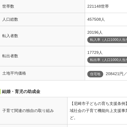
世帯数
221148世帯
人口総数
457508人
20196人
転入者数
転入率（人口1000人当
17729人
転出者数
転出率（人口1000人当
土地平均価格
208421円
住宅地
結婚・育児の助成金
【尼崎市子どもの育ち支援条例
子育て関連の独自の取り組み
域社会の子育て機能向上支援事
ど。