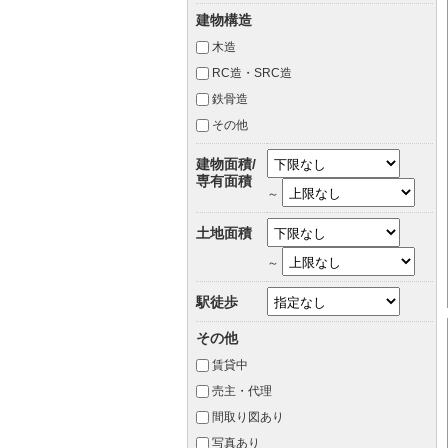
建物構造
木造
RC造・SRC造
鉄骨造
その他
建物面積/
専有面積
～
土地面積
～
駅徒歩
その他
賃貸中
売主・代理
間取り図あり
写真あり