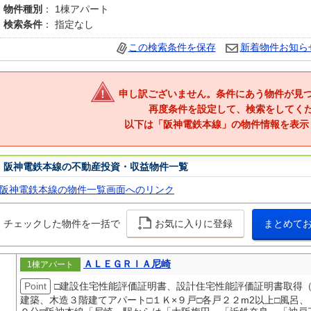
物件種別
： 1棟アパート
検索条件
： 指定なし
この検索条件を保存
新着物件お知ら
申し訳ございません。条件にあう物件が見
再度条件を設定して、検索をしてく
以下は「阪神電鉄本線」の物件情報を表示
阪神電鉄本線の不動産投資・収益物件一覧
阪神電鉄本線の物件一覧画面へのリンク
チェックした物件を一括で
お気に入りに登録
まとめて
ＡＬＥＧＲＩＡ尼崎
1棟アパート
Point
□建設住宅性能評価証明書、設計住宅性能評価証明書取得
建築、木造３階建てアパート□１Ｋ×９戸□各戸２２m2以上□風呂