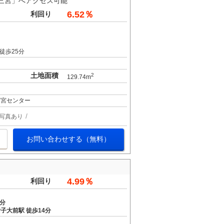
三宮」へアクセス可能
6.52％
利回り
徒歩25分
土地面積
2
129.74m
西宮センター
写真あり
お問い合わせする（無料）
4.99％
利回り
6分
子大前駅 徒歩14分