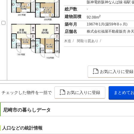
阪神電鉄阪神なんば線 福駅 徒
総戸数
-
建物面積
2
92.08m
築年月
1967年1月(築59年8ヶ月)
店舗名
株式会社福屋不動産販売 弁
木造
間取り図あり
お気に入りに登録
チェックした物件を一括で
お気に入りに登録
まとめて
尼崎市の暮らしデータ
人口などの統計情報