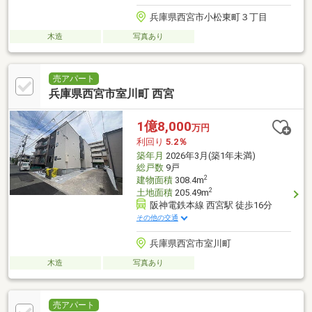
兵庫県西宮市小松東町３丁目
木造
写真あり
売アパート
兵庫県西宮市室川町 西宮
1億8,000
万円
利回り
5.2％
築年月
2026年3月(築1年未満)
総戸数
9戸
2
建物面積
308.4m
2
土地面積
205.49m
阪神電鉄本線 西宮駅 徒歩16分
その他の交通
兵庫県西宮市室川町
木造
写真あり
売アパート