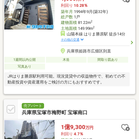
利回り
10.28％
築年月
1994年9月(築32年)
総戸数
1戸
2
建物面積
81.22m
2
土地面積
149.99m
山陽本線 はりま勝原駅 徒歩14分
その他の交通
兵庫県姫路市広畑区則直
1週間以内公開
木造
間取り図あり
写真あり
JRはりま勝原駅利用可能。現況賃貸中の収益物件で、初めての不
動産投資や資産運用をご検討の方にもおすすめです。
売アパート
兵庫県宝塚市梅野町 宝塚南口
1億9,300
万円
利回り
4.7％