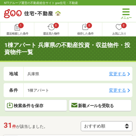
NTTグループ運営の不動産総合サイト goo住宅・不動産
1
0
0
0
最近検索した条件
最近見た物件
保存した条件
お気に入り
1棟アパート 兵庫県の不動産投資・収益物件・投
資物件一覧
地域
変更する
兵庫県
条件
変更する
1棟アパート
検索条件を保存
新着メールを受取る
31
件
が該当しました。