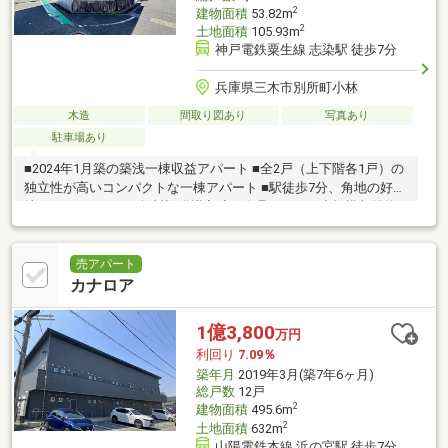
2
建物面積
53.82m
2
土地面積
105.93m
神戸電鉄粟生線 志染駅 徒歩7分
兵庫県三木市別所町小林
木造
間取り図あり
写真あり
駐車場あり
■2024年1月築の築浅一棟収益アパート ■全2戸（上下階各1戸）の
独立性が高いコンパクトな一棟アパート ■駅徒歩7分、角地の好立
地 ■インターネット無料設備導入済 ■管理しやすい小規模収益物
件 ■満室想
売アパート
カナロア
1億3,800
万円
利回り
7.09％
築年月
2019年3月(築7年6ヶ月)
総戸数
12戸
2
建物面積
495.6m
2
土地面積
632m
山陽電鉄本線 浜の宮駅 徒歩7分