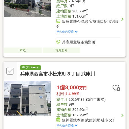
築年月
2026年8月
総戸数
9戸
2
建物面積
268.77m
2
土地面積
151.66m
阪急電鉄今津線 宝塚南口駅 徒歩5
分
その他の交通
兵庫県宝塚市梅野町
木造
写真あり
売アパート
兵庫県西宮市小松東町３丁目 武庫川
1億8,000
万円
利回り
4.99％
築年月
2026年3月(築1年未満)
総戸数
9戸
2
建物面積
295.59m
2
土地面積
157.79m
阪神電鉄本線 武庫川駅 徒歩6分
その他の交通