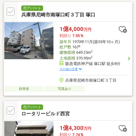
売アパート
兵庫県尼崎市南塚口町３丁目 塚口
1億4,000
万円
利回り
7.55％
築年月
1970年11月(築55年10ヶ月)
総戸数
16戸
2
建物面積
649.25m
2
土地面積
370.95m
阪急電鉄神戸線 塚口駅 徒歩8分
その他の交通
兵庫県尼崎市南塚口町３丁目
鉄骨造
写真あり
売アパート
ロータリービルド西宮
1億4,300
万円
利回り
7.74％