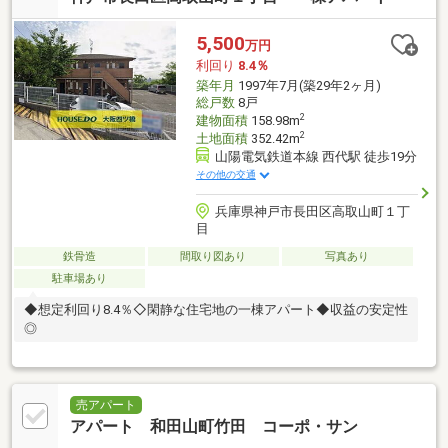
5,500
万円
利回り
8.4％
築年月
1997年7月(築29年2ヶ月)
総戸数
8戸
2
建物面積
158.98m
2
土地面積
352.42m
山陽電気鉄道本線 西代駅 徒歩19分
その他の交通
兵庫県神戸市長田区高取山町１丁
目
鉄骨造
間取り図あり
写真あり
駐車場あり
◆想定利回り8.4％◇閑静な住宅地の一棟アパート◆収益の安定性
◎
売アパート
アパート 和田山町竹田 コーポ・サン