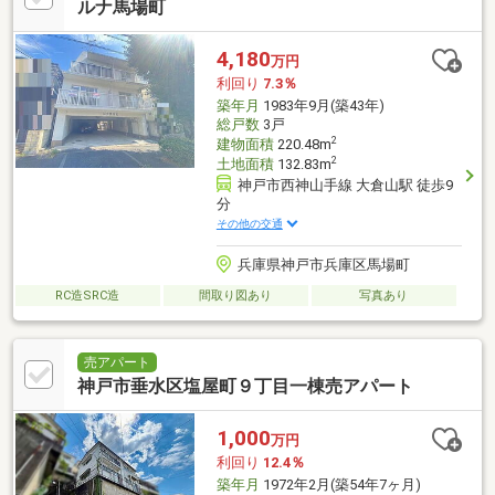
ルナ馬場町
4,180
万円
利回り
7.3％
築年月
1983年9月(築43年)
総戸数
3戸
2
建物面積
220.48m
2
土地面積
132.83m
神戸市西神山手線 大倉山駅 徒歩9
分
その他の交通
兵庫県神戸市兵庫区馬場町
RC造SRC造
間取り図あり
写真あり
売アパート
神戸市垂水区塩屋町９丁目一棟売アパート
1,000
万円
利回り
12.4％
築年月
1972年2月(築54年7ヶ月)