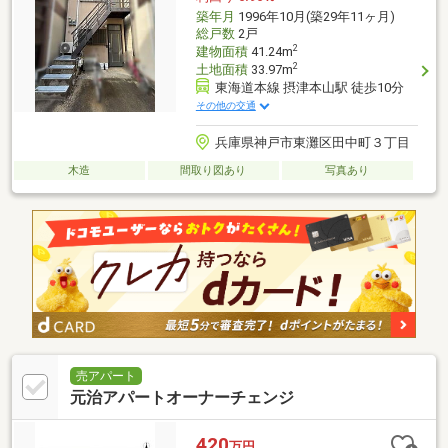
築年月
1996年10月(築29年11ヶ月)
総戸数
2戸
2
建物面積
41.24m
2
土地面積
33.97m
東海道本線 摂津本山駅 徒歩10分
その他の交通
兵庫県神戸市東灘区田中町３丁目
木造
間取り図あり
写真あり
売アパート
元治アパートオーナーチェンジ
420
万円