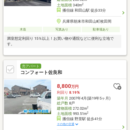
2
土地面積
340m
播但線 和田山駅 徒歩33分
兵庫県朝来市和田山町枚田岡
木造
写真あり
駐車場あり
満室想定利回り 15％以上！お買い物や通院などに便利な立地で
す。
売アパート
コンフォート佐良和
8,800
万円
利回り
8.19％
築年月
2007年4月(築19年5ヶ月)
総戸数
8戸
2
建物面積
272.02m
2
土地面積
993.51m
播但線 野里駅 徒歩41分
その他の交通