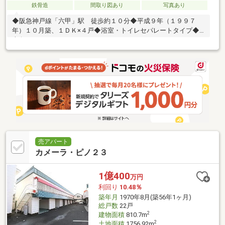
鉄骨造
間取り図あり
写真あり
◆阪急神戸線「六甲」駅 徒歩約１０分◆平成９年（１９９７
年）１０月築、１ＤＫ×４戸◆浴室・トイレセパレートタイプ◆
南向き
売アパート
カメーラ・ピノ２３
1億400
万円
利回り
10.48％
築年月
1970年8月(築56年1ヶ月)
総戸数
22戸
2
建物面積
810.7m
2
土地面積
1756.92m