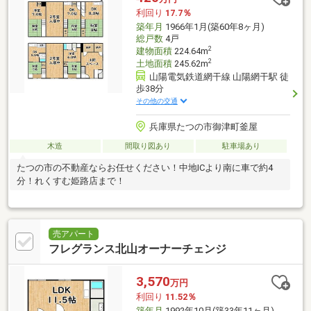
利回り
17.7％
築年月
1966年1月(築60年8ヶ月)
総戸数
4戸
2
建物面積
224.64m
2
土地面積
245.62m
山陽電気鉄道網干線 山陽網干駅 徒
歩38分
その他の交通
兵庫県たつの市御津町釜屋
木造
間取り図あり
駐車場あり
たつの市の不動産ならお任せください！中地ICより南に車で約4
分！れくすむ姫路店まで！
売アパート
フレグランス北山オーナーチェンジ
3,570
万円
利回り
11.52％
築年月
1992年10月(築33年11ヶ月)