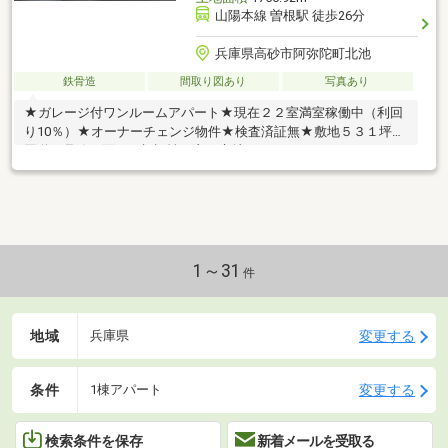
山陽本線 曽根駅 徒歩26分
兵庫県高砂市阿弥陀町北池
鉄骨造
間取り図あり
写真あり
★ガレージ付ワンルームアパート★現在２２室満室稼働中（利回
り10％）★オーナーチェンジ物件★検査済証無★敷地５３１坪★
国道２号線に面した視認性の良い立地
1～31
件
地域
変更する
兵庫県
条件
変更する
1棟アパート
検索条件を保存
新着メールを受取る