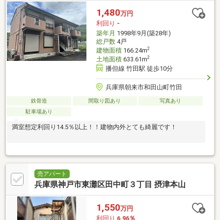
1,480
万円
利回り
-
築年月
1998年9月(築28年)
総戸数
4戸
2
建物面積
166.24m
2
土地面積
633.61m
播但線 竹田駅 徒歩10分
兵庫県朝来市和田山町竹田
鉄骨造
間取り図あり
写真あり
駐車場あり
満室想定利回り14.5％以上！！建物内外とても綺麗です！
売アパート
兵庫県神戸市東灘区田中町３丁目 摂津本山
1,550
万円
利回り
6.96％