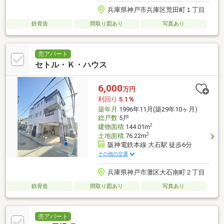
兵庫県神戸市兵庫区荒田町１丁目
鉄骨造
間取り図あり
写真あり
売アパート
セトル・Ｋ・ハウス
6,000
万円
利回り
5.1％
築年月
1996年11月(築29年10ヶ月)
総戸数
5戸
2
建物面積
144.01m
2
土地面積
76.22m
阪神電鉄本線 大石駅 徒歩6分
その他の交通
兵庫県神戸市灘区大石南町２丁目
鉄骨造
間取り図あり
写真あり
売アパート