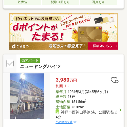
鉄骨造
間取り図あり
写真あり
売アパート
ニューヤングハイツ
3,980
万円
利回り
-
築年月
1981年3月(築45年6ヶ月)
総戸数
13戸
2
建物面積
151.56m
2
土地面積
75.32m
神戸市西神山手線 湊川公園駅 徒歩
4分
その他の交通