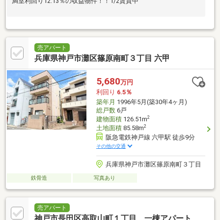
満室利回り12.13％の収益物件！！1/2賃貸中
売アパート
兵庫県神戸市灘区篠原南町３丁目 六甲
5,680
万円
利回り
6.5％
築年月
1996年5月(築30年4ヶ月)
総戸数
6戸
2
建物面積
126.51m
2
土地面積
85.58m
阪急電鉄神戸線 六甲駅 徒歩9分
その他の交通
兵庫県神戸市灘区篠原南町３丁目
鉄骨造
写真あり
売アパート
神戸市長田区高取山町１丁目 一棟アパート