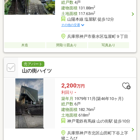
総戸数
4戸
2
建物面積
131.88m
2
土地面積
117.63m
山陽本線 塩屋駅 徒歩12分
その他の交通
兵庫県神戸市垂水区塩屋町９丁目
木造
間取り図あり
写真あり
売アパート
山の街ハイツ
2,200
万円
利回り
-
築年月
1979年11月(築46年10ヶ月)
総戸数
6戸
2
建物面積
182.76m
2
土地面積
618m
神戸電鉄有馬線 山の街駅 徒歩10分
兵庫県神戸市北区山田町下谷上字
猪ころび