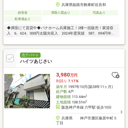
兵庫県姫路市飾東町佐良和
鉄骨造
間取り図あり
写真あり
駐車場あり
◆満室にて賃貸中◆パナホーム兵庫施工！2棟一括販売！家賃収
入 6、624、000円太陽光収入 2024年度実績 587、094円年間
収入7、211、094円、表面利回り8.19％
売アパート
ハイツあじさい
3,980
万円
利回り
7.17％
築年月
1997年10月(築28年11ヶ月)
総戸数
4戸
2
建物面積
113.44m
2
土地面積
108.51m
阪急神戸本線 六甲駅 徒歩10分
兵庫県 神戸市灘区篠原中町５
丁目