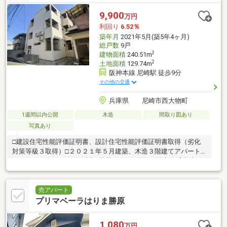
9,900
万円
利回り
6.52％
築年月
2021年5月(築5年4ヶ月)
総戸数
9戸
2
建物面積
240.51m
2
土地面積
129.74m
阪神本線 尼崎駅 徒歩9分
その他の交通
兵庫県 尼崎市西大物町
1週間以内公開
木造
間取り図あり
写真あり
□建設住宅性能評価証明書、設計住宅性能評価証明書取得（劣化
対策等級３取得）□２０２１年５月建築、木造３階建てアパート□
１Ｋ×９戸□各戸２２m2以上□風呂、トイレ別□阪神本線「尼崎」
駅へ徒歩約９分□阪神本線「尼崎」駅からは「大阪梅田」「近鉄
奈良」「神戸三宮」へアクセス可能
売アパート
プリマベーラはりま勝原
1,080
万円