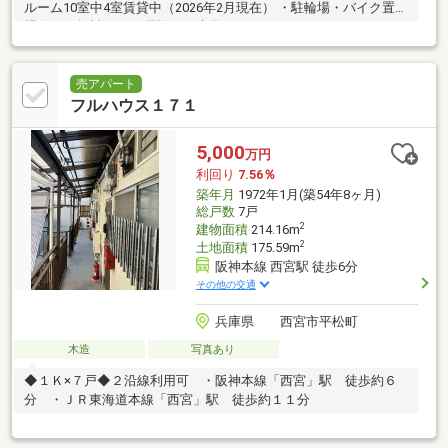
ルーム10室中4室賃貸中（2026年2月現在） ・駐輪場・バイク置き
場有り（無料）！ ・周辺には大学のキャンパスがあります！
売アパート
フルハウス１７１
5,000
万円
利回り
7.56％
築年月
1972年1月(築54年8ヶ月)
総戸数
7戸
2
建物面積
214.16m
2
土地面積
175.59m
阪神本線 西宮駅 徒歩6分
その他の交通
兵庫県 西宮市平松町
木造
写真あり
◆１Ｋ×７戸◆２沿線利用可 ・阪神本線「西宮」駅 徒歩約６
分 ・ＪＲ東海道本線「西宮」駅 徒歩約１１分