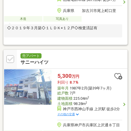
兵庫県 加古川市尾上町口里
木造
写真あり
◇２０１９年３月築◇１ＬＤＫ×１２戸◇検査済証有
売アパート
サニーハイツ
5,300
万円
利回り
8.7％
築年月
1987年2月(築39年7ヶ月)
総戸数
7戸
2
建物面積
225.04m
2
土地面積
98.28m
神戸市西神山手線 上沢駅 徒歩2分
その他の交通
兵庫県神戸市兵庫区上沢通８丁目