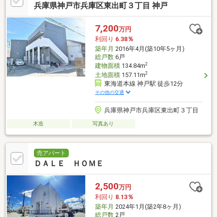
兵庫県神戸市兵庫区東出町３丁目 神戸
7,200
万円
利回り
6.38％
築年月
2016年4月(築10年5ヶ月)
総戸数
6戸
2
建物面積
134.84m
2
土地面積
157.11m
東海道本線 神戸駅 徒歩12分
その他の交通
兵庫県神戸市兵庫区東出町３丁目
木造
写真あり
売アパート
ＤＡＬＥ ＨＯＭＥ
2,500
万円
利回り
8.13％
築年月
2024年1月(築2年8ヶ月)
総戸数
2戸