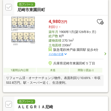
売アパート
尼崎市東園田町
4,980
万円
利回り
-
築年月
1900年1月(築126年8ヶ月)
総戸数
8戸
2
建物面積
270.1m
2
土地面積
230m
阪急電鉄神戸線 園田駅 徒歩4分
その他の交通
兵庫県尼崎市東園田町５丁目
1週間以内公開
木造
間取り図あり
リフォーム済・オーナーチェンジ物件。表面利回り10.69％・年収
532.8万円。駅・スーパー近く、生活便利。
売アパート
ＡＬＥＧＲＩＡ尼崎