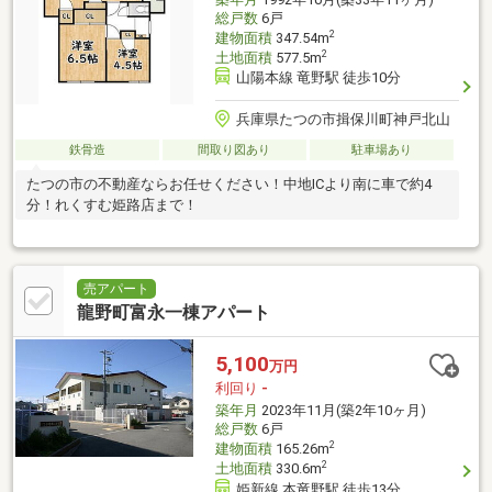
総戸数
6戸
2
建物面積
347.54m
2
土地面積
577.5m
山陽本線 竜野駅 徒歩10分
兵庫県たつの市揖保川町神戸北山
鉄骨造
間取り図あり
駐車場あり
たつの市の不動産ならお任せください！中地ICより南に車で約4
分！れくすむ姫路店まで！
売アパート
龍野町富永一棟アパート
5,100
万円
利回り
-
築年月
2023年11月(築2年10ヶ月)
総戸数
6戸
2
建物面積
165.26m
2
土地面積
330.6m
姫新線 本竜野駅 徒歩13分