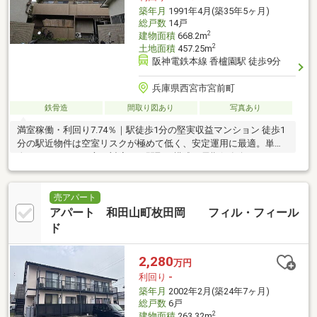
築年月
1991年4月(築35年5ヶ月)
総戸数
14戸
2
建物面積
668.2m
2
土地面積
457.25m
阪神電鉄本線 香櫨園駅 徒歩9分
兵庫県西宮市宮前町
鉄骨造
間取り図あり
写真あり
満室稼働・利回り7.74％｜駅徒歩1分の堅実収益マンション 徒歩1
分の駅近物件は空室リスクが極めて低く、安定運用に最適。単
身・ファミリー両方に対応する間取り構成で長期保有向け
売アパート
アパート 和田山町枚田岡 フィル・フィール
ド
2,280
万円
利回り
-
築年月
2002年2月(築24年7ヶ月)
総戸数
6戸
2
建物面積
263.32m