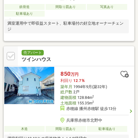
鉄骨造
間取り図あり
写真あり
駐車場あり
満室運用中で即収益スタート、駐車場付の好立地オーナーチェン
ジ
売アパート
ツインハウス
850
万円
利回り
12.7％
築年月
1994年9月(築32年)
総戸数
2戸
2
建物面積
128.84m
2
土地面積
155.35m
赤穂線 播州赤穂駅 徒歩13分
兵庫県赤穂市北野中
木造
間取り図あり
駐車場あり