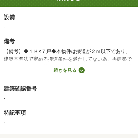
設備
-
備考
【備考】◆１Ｋ×７戸◆本物件は接道が２ｍ以下であり、
建築基準法で定める接道条件を満たしてない為、再建築で
きません。 ◆検査済証：有（ただし、建築確認申請時
続きを見る
の敷地面積および延べ面積等は、公簿面積と相違がありま
す）、接道状況：一方道路 接道１：公道、東、幅員２
建築確認番号
６．０ｍ空戸数４戸／総戸数７戸注意事項：第７種高度地
区、安井地区地区計画（建築制限有）住戸数：７戸
-
特記事項
-