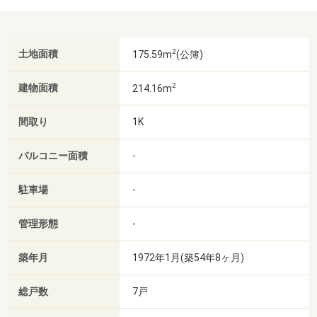
2
土地面積
175.59m
(公簿)
2
建物面積
214.16m
間取り
1K
バルコニー面積
-
駐車場
-
管理形態
-
築年月
1972年1月(築54年8ヶ月)
総戸数
7戸