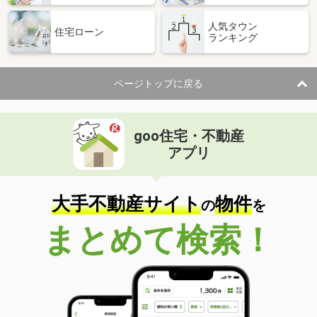
人気タウン
住宅ローン
ランキング
ページトップに戻る
goo住宅・不動産
アプリ
大手不動産サイト
物件
の
を
まとめて検索！