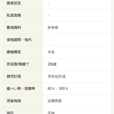
接道状況
-
私道面積
-
敷地権利
所有権
借地期間・地代
-
建物構造
木造
所在階/階建て
2階建
都市計画
市街化区域
建ぺい率・容積率
80％・300％
用途地域
近隣商業
地目
宅地