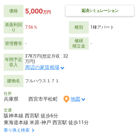
5,000
返済シミュレーション
価格
万円
表面利回
7.56％
種別
1棟アパート
り
修繕
管理費等
-
-
積立金
378万円(想定月収 : 32
年間予定
万円)
収入
周辺の家賃相場
建物名
フルハウス１７１
住所
兵庫県 西宮市平松町
地図
交通
阪神本線 西宮駅 徒歩6分
東海道本線 米原-神戸 西宮駅 徒歩11分
乗り換え検索