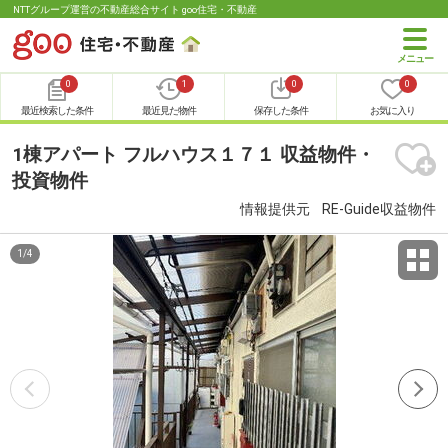
NTTグループ運営の不動産総合サイト goo住宅・不動産
0
1
0
0
最近検索した条件
最近見た物件
保存した条件
お気に入り
1棟アパート フルハウス１７１ 収益物件・
投資物件
情報提供元
RE-Guide収益物件
1
/
4