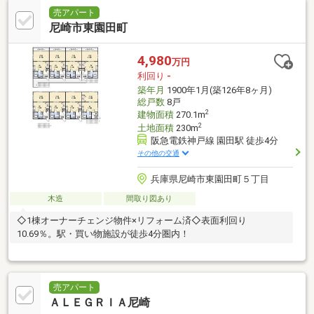
売アパート
尼崎市東園田町
4,980
万円
利回り
-
築年月
1900年1月(築126年8ヶ月)
総戸数
8戸
2
建物面積
270.1m
2
土地面積
230m
阪急電鉄神戸線 園田駅 徒歩4分
その他の交通
兵庫県尼崎市東園田町５丁目
木造
間取り図あり
◇1棟オーナーチェンジ物件×リフォーム済◇表面利回り
10.69％。駅・買い物施設が徒歩4分圏内！
売アパート
ＡＬＥＧＲＩＡ尼崎