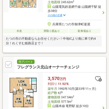
2
土地面積
245.62m
山陽電気鉄道網干線 山陽網干駅 徒
歩38分
その他の交通
兵庫県たつの市御津町釜屋
木造
間取り図あり
駐車場あり
たつの市の不動産ならお任せください！中地ICより南に車で約4
分！れくすむ姫路店まで！
売アパート
フレグランス北山オーナーチェンジ
3,570
万円
利回り
11.52％
築年月
1992年10月(築33年11ヶ月)
総戸数
6戸
2
建物面積
347.54m
2
土地面積
577.5m
山陽本線 竜野駅 徒歩10分