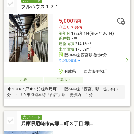
売アパート
フルハウス１７１
5,000
万円
利回り
7.56％
築年月
1972年1月(築54年8ヶ月)
総戸数
7戸
2
建物面積
214.16m
2
土地面積
175.59m
阪神本線 西宮駅 徒歩6分
その他の交通
兵庫県 西宮市平松町
木造
写真あり
◆１Ｋ×７戸◆２沿線利用可 ・阪神本線「西宮」駅 徒歩約６
分 ・ＪＲ東海道本線「西宮」駅 徒歩約１１分
売アパート
兵庫県尼崎市南塚口町３丁目 塚口