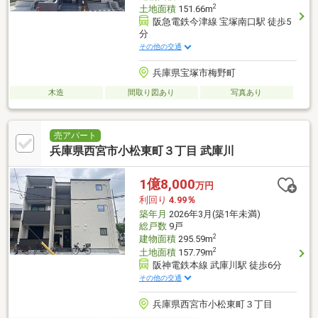
2
土地面積
151.66m
阪急電鉄今津線 宝塚南口駅 徒歩5
分
その他の交通
兵庫県宝塚市梅野町
木造
間取り図あり
写真あり
売アパート
兵庫県西宮市小松東町３丁目 武庫川
1億8,000
万円
利回り
4.99％
築年月
2026年3月(築1年未満)
総戸数
9戸
2
建物面積
295.59m
2
土地面積
157.79m
阪神電鉄本線 武庫川駅 徒歩6分
その他の交通
兵庫県西宮市小松東町３丁目