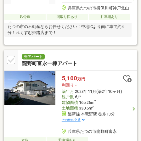
兵庫県たつの市揖保川町神戸北山
鉄骨造
間取り図あり
駐車場あり
たつの市の不動産ならお任せください！中地ICより南に車で約4
分！れくすむ姫路店まで！
売アパート
龍野町富永一棟アパート
5,100
万円
利回り
-
築年月
2023年11月(築2年10ヶ月)
総戸数
6戸
2
建物面積
165.26m
2
土地面積
330.6m
姫新線 本竜野駅 徒歩13分
その他の交通
兵庫県たつの市龍野町富永
木造
駐車場あり