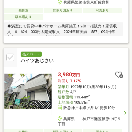
兵庫県姫路市飾東町佐良和
鉄骨造
間取り図あり
写真あり
駐車場あり
◆満室にて賃貸中◆パナホーム兵庫施工！2棟一括販売！家賃収
入 6、624、000円太陽光収入 2024年度実績 587、094円年間
収入7、211、094円、表面利回り8.19％
売アパート
ハイツあじさい
3,980
万円
利回り
7.17％
築年月
1997年10月(築28年11ヶ月)
総戸数
4戸
2
建物面積
113.44m
2
土地面積
108.51m
阪急神戸本線 六甲駅 徒歩10分
兵庫県 神戸市灘区篠原中町５
丁目