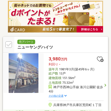
売アパート
ニューヤングハイツ
3,980
万円
利回り
-
築年月
1981年3月(築45年6ヶ月)
総戸数
13戸
2
建物面積
151.56m
2
土地面積
75.32m
神戸市西神山手線 湊川公園駅 徒歩
4分
その他の交通
兵庫県神戸市兵庫区荒田町１丁目