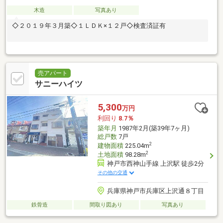
木造
写真あり
◇２０１９年３月築◇１ＬＤＫ×１２戸◇検査済証有
売アパート
サニーハイツ
5,300
万円
利回り
8.7％
築年月
1987年2月(築39年7ヶ月)
総戸数
7戸
2
建物面積
225.04m
2
土地面積
98.28m
神戸市西神山手線 上沢駅 徒歩2分
その他の交通
兵庫県神戸市兵庫区上沢通８丁目
鉄骨造
間取り図あり
写真あり