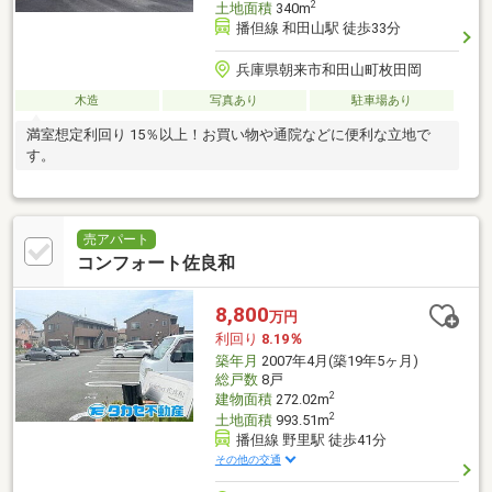
2
土地面積
340m
播但線 和田山駅 徒歩33分
兵庫県朝来市和田山町枚田岡
木造
写真あり
駐車場あり
満室想定利回り 15％以上！お買い物や通院などに便利な立地で
す。
売アパート
コンフォート佐良和
8,800
万円
利回り
8.19％
築年月
2007年4月(築19年5ヶ月)
総戸数
8戸
2
建物面積
272.02m
2
土地面積
993.51m
播但線 野里駅 徒歩41分
その他の交通