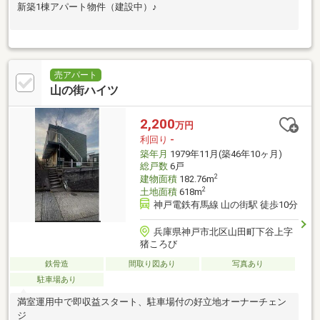
新築1棟アパート物件（建設中）♪
売アパート
山の街ハイツ
2,200
万円
利回り
-
築年月
1979年11月(築46年10ヶ月)
総戸数
6戸
2
建物面積
182.76m
2
土地面積
618m
神戸電鉄有馬線 山の街駅 徒歩10分
兵庫県神戸市北区山田町下谷上字
猪ころび
鉄骨造
間取り図あり
写真あり
駐車場あり
満室運用中で即収益スタート、駐車場付の好立地オーナーチェン
ジ