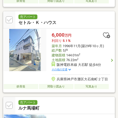
鉄骨造
間取り図あり
写真あり
売アパート
セトル・Ｋ・ハウス
6,000
万円
利回り
5.1％
築年月
1996年11月(築29年10ヶ月)
総戸数
5戸
2
建物面積
144.01m
2
土地面積
76.22m
阪神電鉄本線 大石駅 徒歩6分
その他の交通
兵庫県神戸市灘区大石南町２丁目
鉄骨造
間取り図あり
写真あり
売アパート
ルナ馬場町