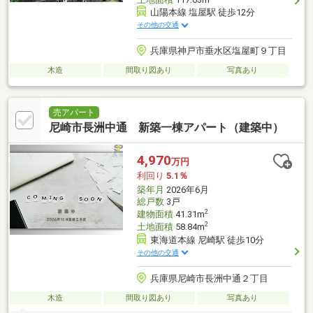
山陽本線 塩屋駅 徒歩12分
その他の交通
兵庫県神戸市垂水区塩屋町９丁目
木造
間取り図あり
写真あり
売アパート
尼崎市長洲中通 新築一棟アパート（建築中）
4,970
万円
利回り
5.1％
築年月
2026年6月
総戸数
3戸
2
建物面積
41.31m
2
土地面積
58.84m
東海道本線 尼崎駅 徒歩10分
その他の交通
兵庫県尼崎市長洲中通２丁目
木造
間取り図あり
写真あり