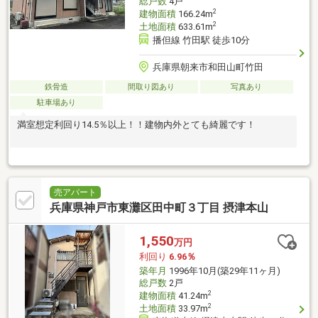
総戸数
4戸
2
建物面積
166.24m
2
土地面積
633.61m
播但線 竹田駅 徒歩10分
兵庫県朝来市和田山町竹田
鉄骨造
間取り図あり
写真あり
駐車場あり
満室想定利回り14.5％以上！！建物内外とても綺麗です！
売アパート
兵庫県神戸市東灘区田中町３丁目 摂津本山
1,550
万円
利回り
6.96％
築年月
1996年10月(築29年11ヶ月)
総戸数
2戸
2
建物面積
41.24m
2
土地面積
33.97m