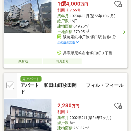
1億4,000
万円
利回り
7.55％
築年月
1970年11月(築55年10ヶ月)
総戸数
16戸
2
建物面積
649.25m
2
土地面積
370.95m
阪急電鉄神戸線 塚口駅 徒歩8分
その他の交通
兵庫県尼崎市南塚口町３丁目
鉄骨造
写真あり
売アパート
アパート 和田山町枚田岡 フィル・フィール
ド
2,280
万円
利回り
-
築年月
2002年2月(築24年7ヶ月)
総戸数
6戸
2
建物面積
263.32m