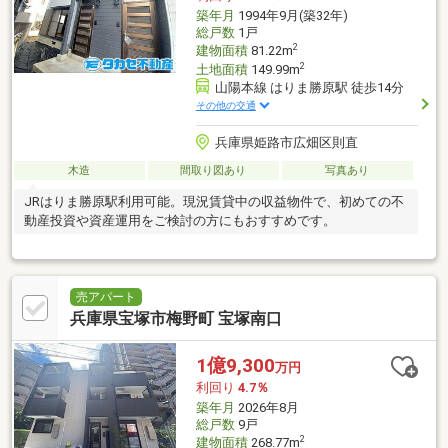
築年月
1994年9月(築32年)
総戸数
1戸
2
建物面積
81.22m
2
土地面積
149.99m
山陽本線 はりま勝原駅 徒歩14分
その他の交通
兵庫県姫路市広畑区則直
木造
間取り図あり
写真あり
JRはりま勝原駅利用可能。現況賃貸中の収益物件で、初めての不
動産投資や資産運用をご検討の方にもおすすめです。
売アパート
兵庫県宝塚市梅野町 宝塚南口
1億9,300
万円
利回り
4.7％
築年月
2026年8月
総戸数
9戸
2
建物面積
268.77m