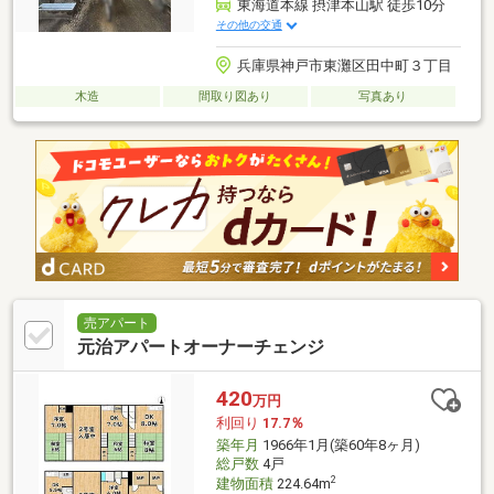
東海道本線 摂津本山駅 徒歩10分
その他の交通
兵庫県神戸市東灘区田中町３丁目
木造
間取り図あり
写真あり
売アパート
元治アパートオーナーチェンジ
420
万円
利回り
17.7％
築年月
1966年1月(築60年8ヶ月)
総戸数
4戸
2
建物面積
224.64m