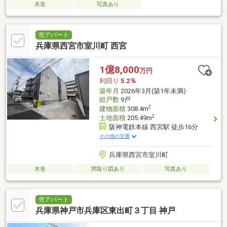
木造
写真あり
売アパート
兵庫県西宮市室川町 西宮
1億8,000
万円
利回り
5.2％
築年月
2026年3月(築1年未満)
総戸数
9戸
2
建物面積
308.4m
2
土地面積
205.49m
阪神電鉄本線 西宮駅 徒歩16分
その他の交通
兵庫県西宮市室川町
木造
間取り図あり
写真あり
売アパート
兵庫県神戸市兵庫区東出町３丁目 神戸