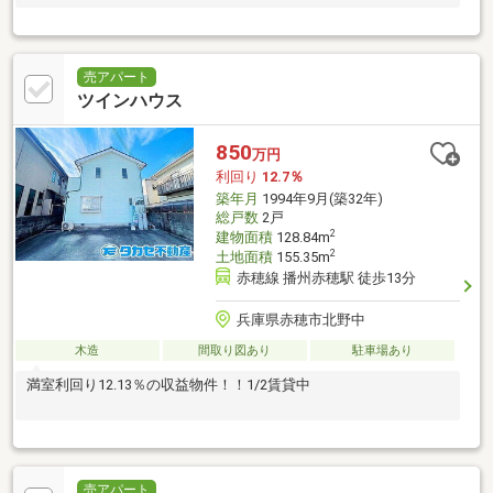
売アパート
ツインハウス
850
万円
利回り
12.7％
築年月
1994年9月(築32年)
総戸数
2戸
2
建物面積
128.84m
2
土地面積
155.35m
赤穂線 播州赤穂駅 徒歩13分
兵庫県赤穂市北野中
木造
間取り図あり
駐車場あり
満室利回り12.13％の収益物件！！1/2賃貸中
売アパート