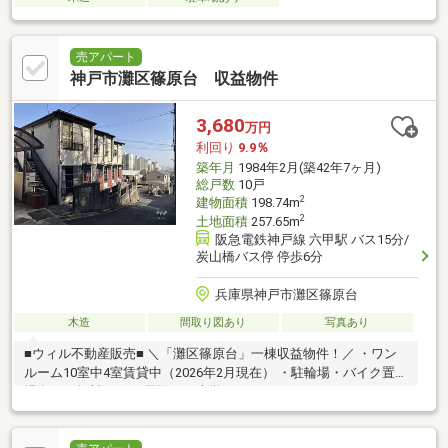
売アパート
神戸市灘区篠原台 収益物件
3,680
万円
利回り
9.9％
築年月
1984年2月(築42年7ヶ月)
総戸数
10戸
2
建物面積
198.74m
2
土地面積
257.65m
阪急電鉄神戸線 六甲駅 バス15分/
炭山橋バス停 停歩6分
兵庫県神戸市灘区篠原台
木造
間取り図あり
写真あり
■ウィル不動産販売■ ＼「灘区篠原台」一棟収益物件！／ ・ワン
ルーム10室中4室賃貸中（2026年2月現在） ・駐輪場・バイク置き
場有り（無料）！ ・周辺には大学のキャンパスがあります！