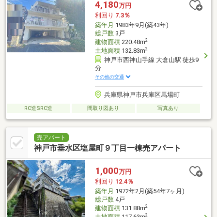
4,180
万円
利回り
7.3％
築年月
1983年9月(築43年)
総戸数
3戸
2
建物面積
220.48m
2
土地面積
132.83m
神戸市西神山手線 大倉山駅 徒歩9
分
その他の交通
兵庫県神戸市兵庫区馬場町
RC造SRC造
間取り図あり
写真あり
売アパート
神戸市垂水区塩屋町９丁目一棟売アパート
1,000
万円
利回り
12.4％
築年月
1972年2月(築54年7ヶ月)
総戸数
4戸
2
建物面積
131.88m
2
土地面積
117.63m