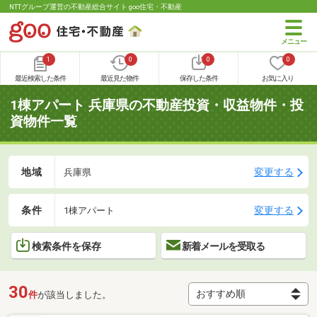
NTTグループ運営の不動産総合サイト goo住宅・不動産
1
0
0
0
最近検索した条件
最近見た物件
保存した条件
お気に入り
1棟アパート 兵庫県の不動産投資・収益物件・投
資物件一覧
地域
変更する
兵庫県
条件
変更する
1棟アパート
検索条件を保存
新着メールを受取る
30
件
が該当しました。