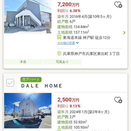
7,200
万円
利回り
6.38％
築年月
2016年4月(築10年5ヶ月)
総戸数
6戸
2
建物面積
134.84m
2
土地面積
157.11m
東海道本線 神戸駅 徒歩12分
その他の交通
兵庫県神戸市兵庫区東出町３丁目
木造
写真あり
売アパート
ＤＡＬＥ ＨＯＭＥ
2,500
万円
利回り
8.13％
築年月
2024年1月(築2年8ヶ月)
総戸数
2戸
2
建物面積
53.82m
2
土地面積
105.93m