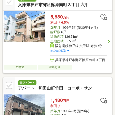
兵庫県神戸市灘区篠原南町３丁目 六甲
5,680
万円
利回り
6.5％
築年月
1996年5月(築30年4ヶ月)
総戸数
6戸
2
建物面積
126.51m
2
土地面積
85.58m
阪急電鉄神戸線 六甲駅 徒歩9分
その他の交通
兵庫県神戸市灘区篠原南町３丁目
鉄骨造
写真あり
売アパート
アパート 和田山町竹田 コーポ・サン
1,480
万円
利回り
-
築年月
1998年9月(築28年)