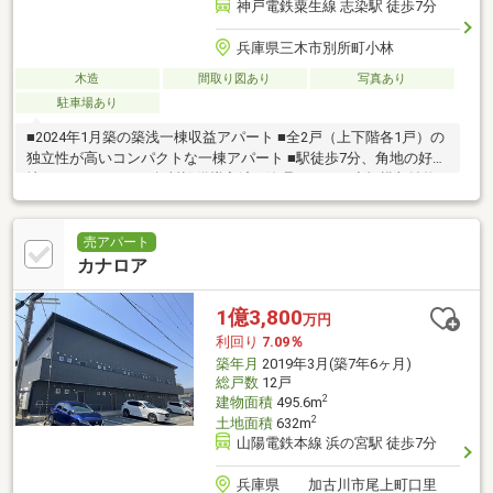
神戸電鉄粟生線 志染駅 徒歩7分
兵庫県三木市別所町小林
木造
間取り図あり
写真あり
駐車場あり
■2024年1月築の築浅一棟収益アパート ■全2戸（上下階各1戸）の
独立性が高いコンパクトな一棟アパート ■駅徒歩7分、角地の好立
地 ■インターネット無料設備導入済 ■管理しやすい小規模収益物
件 ■満室想
売アパート
カナロア
1億3,800
万円
利回り
7.09％
築年月
2019年3月(築7年6ヶ月)
総戸数
12戸
2
建物面積
495.6m
2
土地面積
632m
山陽電鉄本線 浜の宮駅 徒歩7分
兵庫県 加古川市尾上町口里