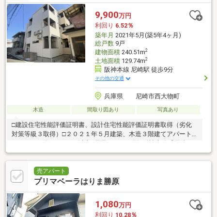
9,900
万円
利回り
6.52％
築年月
2021年5月(築5年4ヶ月)
総戸数
9戸
2
建物面積
240.51m
2
土地面積
129.74m
阪神本線 尼崎駅 徒歩9分
その他の交通
兵庫県 尼崎市西大物町
木造
間取り図あり
写真あり
□建設住宅性能評価証明書、設計住宅性能評価証明書取得（劣化
対策等級３取得）□２０２１年５月建築、木造３階建てアパート□
１Ｋ×９戸□各戸２２m2以上□風呂、トイレ別□阪神本線「尼崎」
駅へ徒歩約９分□阪神本線「尼崎」駅からは「大阪梅田」「近鉄
奈良」「神戸三宮」へアクセス可能
売アパート
プリマベーラはりま勝原
1,080
万円
利回り
10.28％