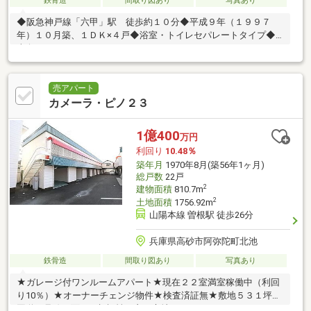
鉄骨造
間取り図あり
写真あり
◆阪急神戸線「六甲」駅 徒歩約１０分◆平成９年（１９９７
年）１０月築、１ＤＫ×４戸◆浴室・トイレセパレートタイプ◆
南向き
売アパート
カメーラ・ピノ２３
1億400
万円
利回り
10.48％
築年月
1970年8月(築56年1ヶ月)
総戸数
22戸
2
建物面積
810.7m
2
土地面積
1756.92m
山陽本線 曽根駅 徒歩26分
兵庫県高砂市阿弥陀町北池
鉄骨造
間取り図あり
写真あり
★ガレージ付ワンルームアパート★現在２２室満室稼働中（利回
り10％）★オーナーチェンジ物件★検査済証無★敷地５３１坪★
国道２号線に面した視認性の良い立地