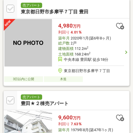
売アパート
東京都日野市多摩平７丁目 豊田
4,980
万円
利回り
4.01％
築年月
2020年1月(築6年8ヶ月)
総戸数
2戸
2
建物面積
112.2m
2
土地面積
168.24m
中央本線 豊田駅 徒歩18分
東京都日野市多摩平７丁目
3日以内に公開
木造
売アパート
豊田★２棟売アパート
9,600
万円
利回り
7.63％
築年月
1979年8月(築47年1ヶ月)