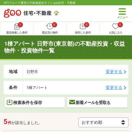
NTTグループ運営の不動産総合サイト goo住宅・不動産
1
0
0
0
最近検索した条件
最近見た物件
保存した条件
お気に入り
1棟アパート 日野市(東京都)の不動産投資・収益
物件・投資物件一覧
地域
変更する
日野市
条件
変更する
1棟アパート
検索条件を保存
新着メールを受取る
5
件
が該当しました。