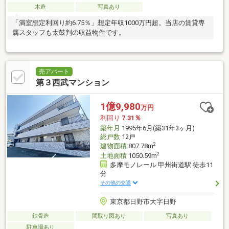
木造
写真あり
「満室想定利回り約6.75％」想定年収1000万円超。当店の賃貸専
属スタッフも太鼓判の収益物件です。
売アパート
第３西武マンション
1億9,980
万円
利回り
7.31％
築年月
1995年6月(築31年3ヶ月)
総戸数
12戸
2
建物面積
807.78m
2
土地面積
1050.59m
多摩モノレール 甲州街道駅 徒歩11
分
その他の交通
東京都日野市大字日野
鉄骨造
間取り図あり
写真あり
駐車場あり