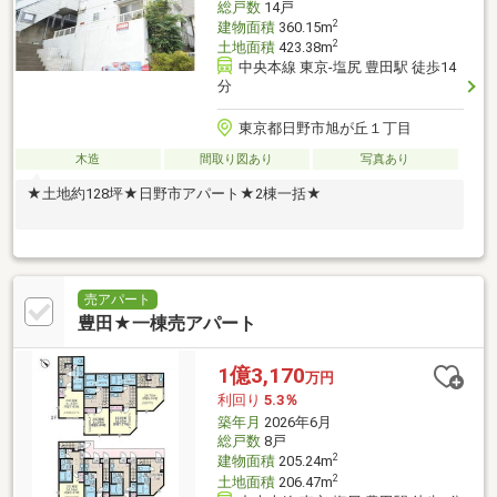
総戸数
14戸
2
建物面積
360.15m
2
土地面積
423.38m
中央本線 東京-塩尻 豊田駅 徒歩14
分
東京都日野市旭が丘１丁目
木造
間取り図あり
写真あり
★土地約128坪★日野市アパート★2棟一括★
売アパート
豊田★一棟売アパート
1億3,170
万円
利回り
5.3％
築年月
2026年6月
総戸数
8戸
2
建物面積
205.24m
2
土地面積
206.47m