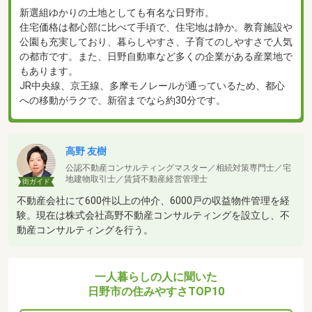
新選組ゆかりの土地としても有名な日野市。
住宅価格は都心部に比べて手頃で、住宅地は静か。教育施設や
公園も充実しており、暮らしやすさ、子育てのしやすさで人気
の都市です。また、日野自動車など多くの企業がある産業地で
もあります。
JR中央線、京王線、多摩モノレールが通っているため、都心
への移動がラクで、新宿までなら約30分です。
高野 友樹
公認不動産コンサルティングマスター／相続対策専門士／宅
地建物取引士／賃貸不動産経営管理士
街ガイド
不動産会社にて600件以上の仲介、6000戸の収益物件管理を経
験。現在は株式会社高野不動産コンサルティングを設立し、不
動産コンサルティングを行う。
一人暮らしの人に聞いた
日野市の住みやすさTOP10