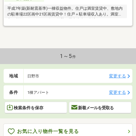
平成7年築(新耐震基準)一棟収益物件。住戸は満室賃貸中、敷地内
の駐車場22区画中21区画賃貸中！住戸＋駐車場収入あり。満室想
定の利回り7.3％！2017年に外壁・屋上防水工事済み
1～5
件
地域
変更する
日野市
条件
変更する
1棟アパート
検索条件を保存
新着メールを受取る
お気に入り物件一覧を見る