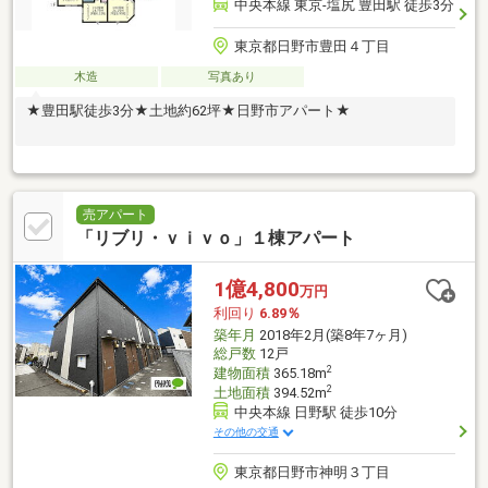
中央本線 東京-塩尻 豊田駅 徒歩3分
東京都日野市豊田４丁目
木造
写真あり
★豊田駅徒歩3分★土地約62坪★日野市アパート★
売アパート
「リブリ・ｖｉｖｏ」１棟アパート
1億4,800
万円
利回り
6.89％
築年月
2018年2月(築8年7ヶ月)
総戸数
12戸
2
建物面積
365.18m
2
土地面積
394.52m
中央本線 日野駅 徒歩10分
その他の交通
東京都日野市神明３丁目