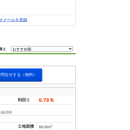
せメールを登録
替え
お問合せする（無料）
6.79％
利回り
歩10分
土地面積
2
88.09m