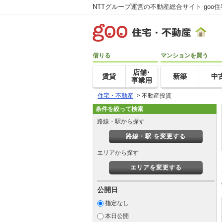
NTTグループ運営の不動産総合サイト goo
借りる
マンションを買う
店舗･
賃貸
新築
中
事業用
住宅・不動産
>
不動産投資
条件を絞って検索
路線・駅から探す
路線・駅 を変更する
エリアから探す
エリアを変更する
公開日
指定なし
本日公開