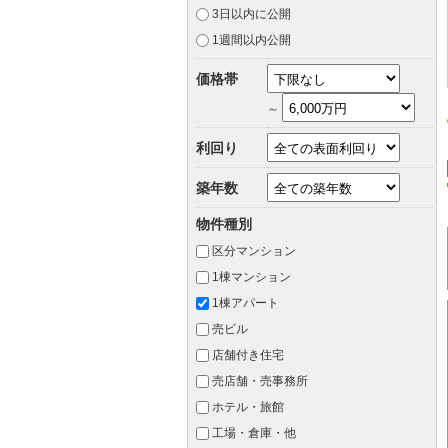
3日以内に公開
1週間以内公開
価格帯
～
利回り
築年数
物件種別
区分マンション
1棟マンション
1棟アパート
売ビル
店舗付き住宅
売店舗・売事務所
ホテル・旅館
工場・倉庫・他