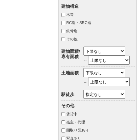
建物構造
木造
RC造・SRC造
鉄骨造
その他
建物面積/
専有面積
～
土地面積
～
駅徒歩
その他
賃貸中
売主・代理
間取り図あり
写真あり