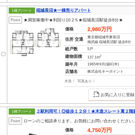
稲城長沼★一棟売りアパート
1棟アパート
Point
★満室稼働中★利回り10.2％★稲城長沼駅徒歩8分★
2,980万円
価格
東京都稲城市東長沼
住所 交通
南武線 稲城長沼駅 徒歩8分
総戸数
5戸
建物面積
2
137.1m
築年月
1965年9月(築61年)
店舗名
株式会社キーポイント
木造
写真あり
お気に入りに登録
２駅利用可！◎徒歩１２分！★木造スレート葺２階
1棟アパート
Point
ローンのご相談承ります。お気軽にお問い合わせください
4,750万円
価格