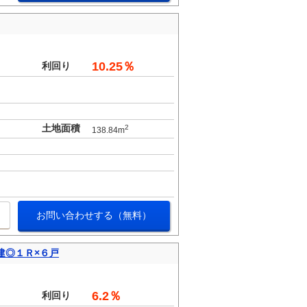
10.25％
利回り
土地面積
2
138.84m
お問い合わせする（無料）
建◎１Ｒ×６戸
。
6.2％
利回り