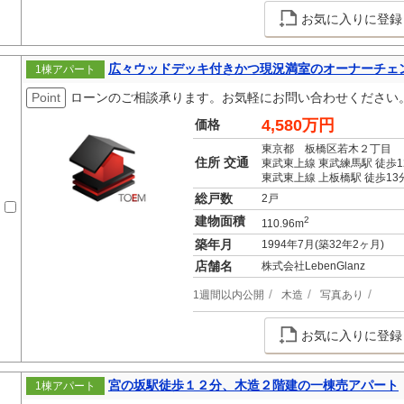
お気に入りに登録
広々ウッドデッキ付きかつ現況満室のオーナーチェ
1棟アパート
Point
ローンのご相談承ります。お気軽にお問い合わせください
4,580万円
価格
東京都 板橋区若木２丁目
住所 交通
東武東上線 東武練馬駅 徒歩1
東武東上線 上板橋駅 徒歩13
総戸数
2戸
建物面積
2
110.96m
築年月
1994年7月(築32年2ヶ月)
店舗名
株式会社LebenGlanz
1週間以内公開
木造
写真あり
お気に入りに登録
宮の坂駅徒歩１２分、木造２階建の一棟売アパート
1棟アパート