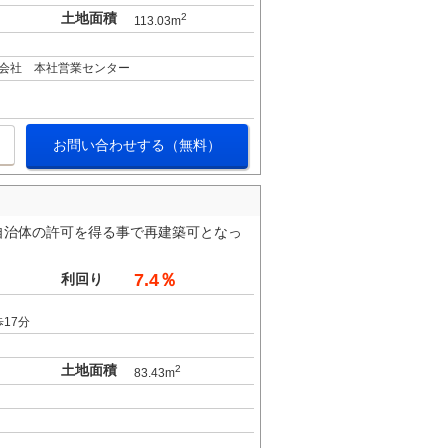
土地面積
2
113.03m
会社 本社営業センター
お問い合わせする（無料）
自治体の許可を得る事で再建築可となっ
7.4％
利回り
17分
土地面積
2
83.43m