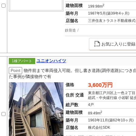
建物面積
2
199.98m
築年月
1987年5月(築39年4ヶ月)
店舗名
三井住友トラスト不動産株式
鉄骨造
お気に入りに登録
ユニオンハイツ
1棟アパート
Point
物件前まで車両侵入可能。但し書き道路(調停道路)につき
た事例が隣接物件で有
3,600万円
価格
東京都江戸川区上一色２丁目
住所 交通
総武・中央緩行線 小岩駅 徒歩
総戸数
4戸
建物面積
2
89.49m
築年月
1963年11月(築62年10ヶ月)
店舗名
株式会社SDK