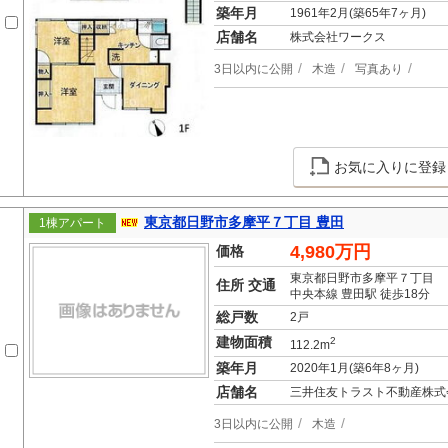
築年月
1961年2月(築65年7ヶ月)
店舗名
株式会社ワークス
3日以内に公開
木造
写真あり
お気に入りに登録
東京都日野市多摩平７丁目 豊田
1棟アパート
4,980万円
価格
東京都日野市多摩平７丁目
住所 交通
中央本線 豊田駅 徒歩18分
総戸数
2戸
建物面積
2
112.2m
築年月
2020年1月(築6年8ヶ月)
店舗名
三井住友トラスト不動産株式
3日以内に公開
木造