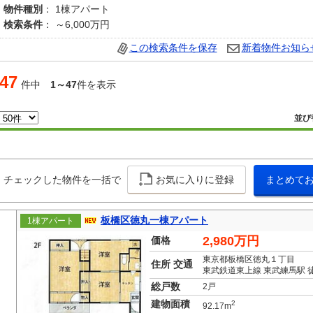
物件種別
： 1棟アパート
検索条件
： ～6,000万円
この検索条件を保存
新着物件お知ら
47
件中
1～47
件を表示
並び
チェックした物件を一括で
お気に入りに登録
まとめて
板橋区徳丸一棟アパート
1棟アパート
2,980万円
価格
東京都板橋区徳丸１丁目
住所 交通
東武鉄道東上線 東武練馬駅 徒
総戸数
2戸
建物面積
2
92.17m