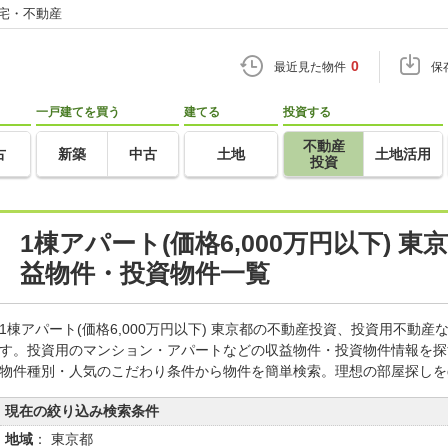
住宅・不動産
0
最近見た物件
保
一戸建てを買う
建てる
投資する
不動産
古
新築
中古
土地
土地活用
投資
1棟アパート(価格6,000万円以下) 
益物件・投資物件一覧
1棟アパート(価格6,000万円以下) 東京都の不動産投資、投資用不動
す。投資用のマンション・アパートなどの収益物件・投資物件情報を探
物件種別・人気のこだわり条件から物件を簡単検索。理想の部屋探しを
現在の絞り込み検索条件
地域
： 東京都