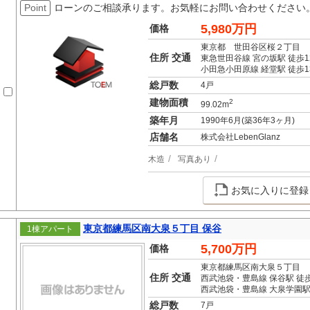
Point
ローンのご相談承ります。お気軽にお問い合わせください
5,980万円
価格
東京都 世田谷区桜２丁目
住所 交通
東急世田谷線 宮の坂駅 徒歩1
小田急小田原線 経堂駅 徒歩1
総戸数
4戸
建物面積
2
99.02m
築年月
1990年6月(築36年3ヶ月)
店舗名
株式会社LebenGlanz
木造
写真あり
お気に入りに登録
東京都練馬区南大泉５丁目 保谷
1棟アパート
5,700万円
価格
東京都練馬区南大泉５丁目
住所 交通
西武池袋・豊島線 保谷駅 徒歩
西武池袋・豊島線 大泉学園駅
総戸数
7戸