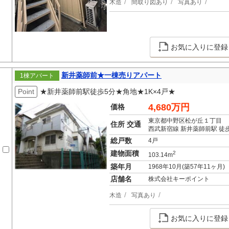
木造
間取り図あり
写真あり
お気に入りに登録
新井薬師前★一棟売りアパート
1棟アパート
Point
★新井薬師前駅徒歩5分★角地★1K×4戸★
4,680万円
価格
東京都中野区松が丘１丁目
住所 交通
西武新宿線 新井薬師前駅 徒
総戸数
4戸
建物面積
2
103.14m
築年月
1968年10月(築57年11ヶ月)
店舗名
株式会社キーポイント
木造
写真あり
お気に入りに登録