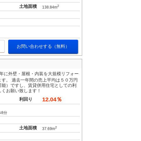
土地面積
2
138.84m
お問い合わせする（無料）
９年に外壁・屋根・内装を大規模リフォー
ます。 過去一年間の売上平均は５０万円
可能）ですし、賃貸併用住宅としての利
しくお願い致します！
12.04％
利回り
歩8分
土地面積
2
37.69m