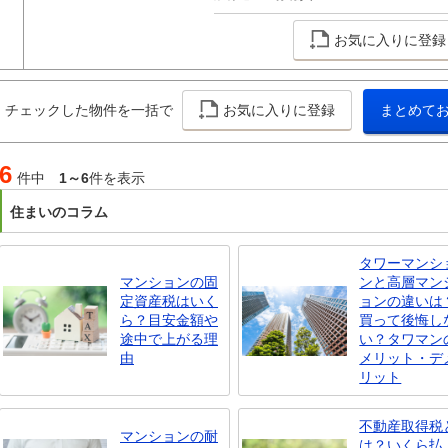
お気に入りに登録
チェックした物件を一括で
お気に入りに登録
まとめて
6
件中
1～6
件を表示
住まいのコラム
タワーマンシ
マンションの固
ンと高層マン
定資産税はいく
ョンの違いは
ら？目安金額や
買って後悔し
途中で上がる理
い？タワマン
由
メリット・デ
リット
不動産取得税
マンションの耐
は？いくら払