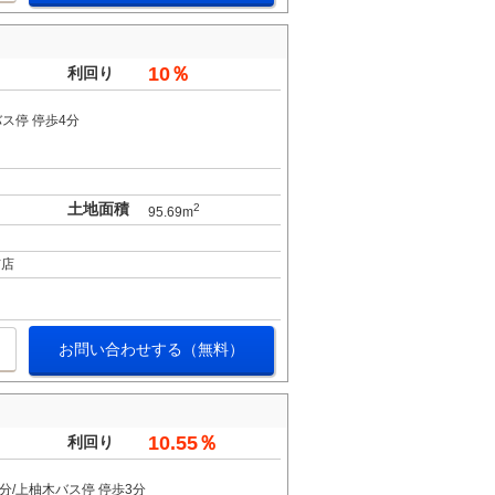
10％
利回り
バス停 停歩4分
土地面積
2
95.69m
布店
お問い合わせする（無料）
10.55％
利回り
分/上柚木バス停 停歩3分