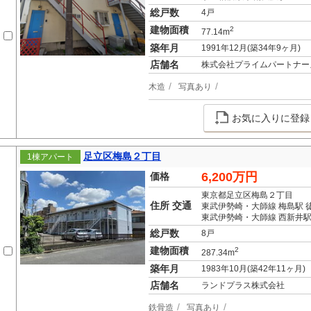
総戸数
4戸
建物面積
2
77.14m
築年月
1991年12月(築34年9ヶ月)
店舗名
株式会社プライムパートナー
木造
写真あり
お気に入りに登録
足立区梅島２丁目
1棟アパート
6,200万円
価格
東京都足立区梅島２丁目
住所 交通
東武伊勢崎・大師線 梅島駅 徒
東武伊勢崎・大師線 西新井駅
総戸数
8戸
建物面積
2
287.34m
築年月
1983年10月(築42年11ヶ月)
店舗名
ランドプラス株式会社
鉄骨造
写真あり