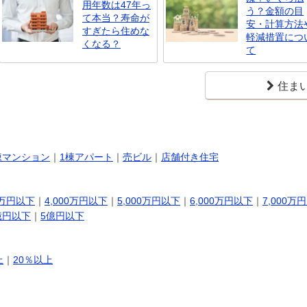
用年数は47年っ
う？金額の目
て本当？寿命が
安・計算方法
すぎたら住めな
軽減措置につ
くなる？
て
住ま
棟マンション
｜
1棟アパート
｜
売ビル
｜
店舗付き住宅
0万円以下
｜
4,000万円以下
｜
5,000万円以下
｜
6,000万円以下
｜
7,000万
億円以下
｜
5億円以下
上
｜
20％以上