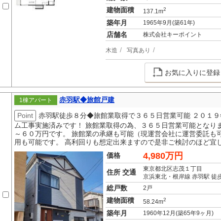
建物面積
2
137.1m
築年月
1965年9月(築61年)
店舗名
株式会社キーポイント
木造
写真あり
お気に入りに登録
赤羽駅◆旅館戸建
1棟アパート
Point
赤羽駅徒歩８分◆旅館業取得で３６５日営業可能 ２０１
ム工事実施済みです！ 旅館業取得の為、３６５日営業可能となり
～６０万円です。 旅館業の承継も可能（現運営会社に運営委託も
用も可能です。 高利回りも想定出来ますので是非ご検討のほど宜
4,980万円
価格
東京都北区志茂１丁目
住所 交通
京浜東北・根岸線 赤羽駅 徒
総戸数
2戸
建物面積
2
58.24m
築年月
1960年12月(築65年9ヶ月)