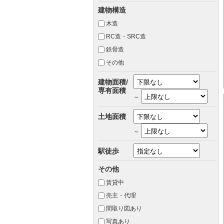
建物構造
木造
RC造・SRC造
鉄骨造
その他
建物面積/
専有面積
～
土地面積
～
駅徒歩
その他
賃貸中
売主・代理
間取り図あり
写真あり