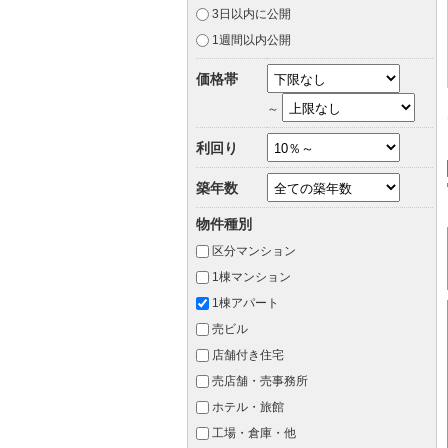
3日以内に公開
1週間以内公開
価格帯
～
利回り
築年数
物件種別
区分マンション
1棟マンション
1棟アパート
売ビル
店舗付き住宅
売店舗・売事務所
ホテル・旅館
工場・倉庫・他