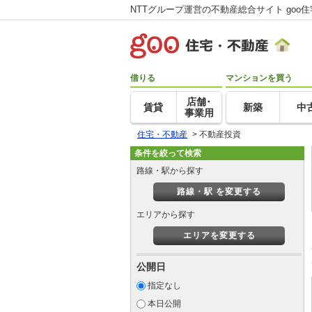
NTTグループ運営の不動産総合サイト goo
借りる
マンションを買う
店舗･
賃貸
新築
中
事業用
住宅・不動産
>
不動産投資
条件を絞って検索
路線・駅から探す
路線・駅 を変更する
エリアから探す
エリアを変更する
公開日
指定なし
本日公開