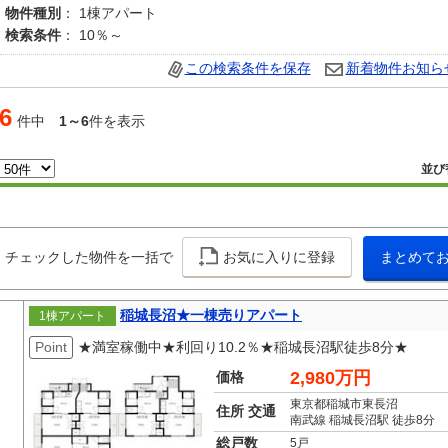
物件種別
： 1棟アパート
検索条件
： 10％～
この検索条件を保存
新着物件お知ら
6
件中
1～6
件を表示
並び
チェックした物件を一括で
お気に入りに登録
まとめて
稲城長沼★一棟売りアパート
1棟アパート
Point
★満室稼働中★利回り10.2％★稲城長沼駅徒歩8分★
2,980万円
価格
東京都稲城市東長沼
住所 交通
南武線 稲城長沼駅 徒歩8分
総戸数
5戸