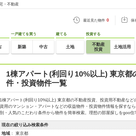
住宅・不動産
0
最近見た物件
保
一戸建てを買う
建てる
投資する
不動産
古
新築
中古
土地
土地活用
投資
1棟アパート(利回り10%以上) 東京
件・投資物件一覧
1棟アパート(利回り10%以上) 東京都の不動産投資、投資用不動産な
資用のマンション・アパートなどの収益物件・投資物件情報を探すなら
別・人気のこだわり条件から物件を簡単検索。理想の部屋探しをgoo
現在の絞り込み検索条件
地域
： 東京都