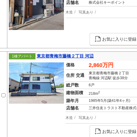
店舗名
株式会社キーポイント
木造
写真あり
お気に入りに登録
東京都青梅市藤橋２丁目 河辺
1棟アパート
2,860万円
価格
東京都青梅市藤橋２丁目
住所 交通
青梅線 河辺駅 徒歩38分
総戸数
6戸
建物面積
2
218m
築年月
1985年5月(築41年4ヶ月)
店舗名
三井住友トラスト不動産株式
木造
写真あり
お気に入りに登録