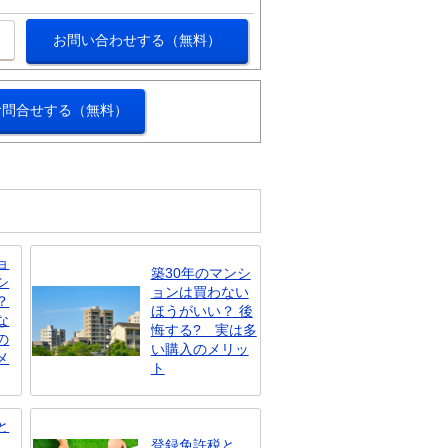
お問い合わせする（無料）
お問合せする（無料）
ョ
築30年のマンシ
シ
ョンは買わない
？
ほうがいい？ 後
な
悔する? 実は多
の
い購入のメリッ
メ
ト
と
登録免許税と