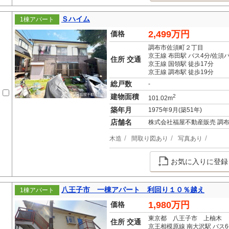
Ｓハイム
1棟アパート
2,499万円
価格
調布市佐須町２丁目
京王線 布田駅 バス4分/佐須
住所 交通
京王線 国領駅 徒歩17分
京王線 調布駅 徒歩19分
総戸数
-
建物面積
2
101.02m
築年月
1975年9月(築51年)
店舗名
株式会社福屋不動産販売 調
木造
間取り図あり
写真あり
お気に入りに登録
八王子市 一棟アパート 利回り１０％越え
1棟アパート
1,980万円
価格
東京都 八王子市 上柚木
住所 交通
京王相模原線 南大沢駅 バス6