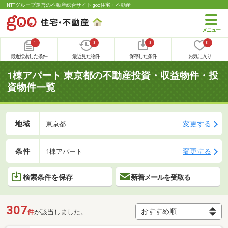
NTTグループ運営の不動産総合サイト goo住宅・不動産
1
0
0
0
最近検索した条件
最近見た物件
保存した条件
お気に入り
1棟アパート 東京都の不動産投資・収益物件・投
資物件一覧
地域
変更する
東京都
条件
変更する
1棟アパート
検索条件を保存
新着メールを受取る
307
件
が該当しました。