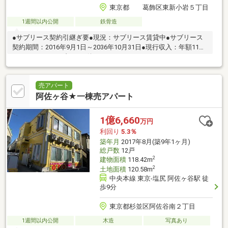
東京都 葛飾区東新小岩５丁目
1週間以内公開
鉄骨造
●サブリース契約引継ぎ要●現況：サブリース賃貸中●サブリース
契約期間：2016年9月1日～2036年10月31日●現行収入：年額11，
890，800円（サブリース後）
売アパート
阿佐ヶ谷★一棟売アパート
1億6,660
万円
利回り
5.3％
築年月
2017年8月(築9年1ヶ月)
総戸数
12戸
2
建物面積
118.42m
2
土地面積
120.58m
中央本線 東京-塩尻 阿佐ヶ谷駅 徒
歩9分
東京都杉並区阿佐谷南２丁目
1週間以内公開
木造
写真あり