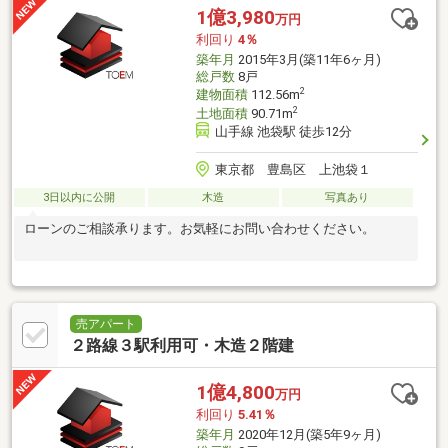
1億3,980
万円
利回り
4％
築年月
2015年3月(築11年6ヶ月)
総戸数
8戸
2
建物面積
112.56m
2
土地面積
90.71m
山手線 池袋駅 徒歩12分
東京都 豊島区 上池袋１
3日以内に公開
木造
写真あり
ローンのご相談承ります。お気軽にお問い合わせください。
売アパート
２路線３駅利用可・木造２階建
1億4,800
万円
利回り
5.41％
築年月
2020年12月(築5年9ヶ月)