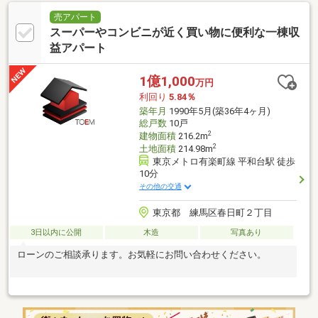
売アパート
スーパーやコンビニが近く買い物に便利な一棟収
益アパート
1億1,000
万円
利回り
5.84％
築年月
1990年5月(築36年4ヶ月)
総戸数
10戸
2
建物面積
216.2m
2
土地面積
214.98m
東京メトロ有楽町線 平和台駅 徒歩
10分
その他の交通
東京都 練馬区春日町２丁目
3日以内に公開
木造
写真あり
ローンのご相談承ります。お気軽にお問い合わせください。