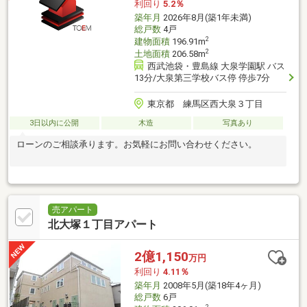
利回り
5.2％
築年月
2026年8月(築1年未満)
総戸数
4戸
2
建物面積
196.91m
2
土地面積
206.58m
西武池袋・豊島線 大泉学園駅 バス
13分/大泉第三学校バス停 停歩7分
東京都 練馬区西大泉３丁目
3日以内に公開
木造
写真あり
ローンのご相談承ります。お気軽にお問い合わせください。
売アパート
北大塚１丁目アパート
2億1,150
万円
利回り
4.11％
築年月
2008年5月(築18年4ヶ月)
総戸数
6戸