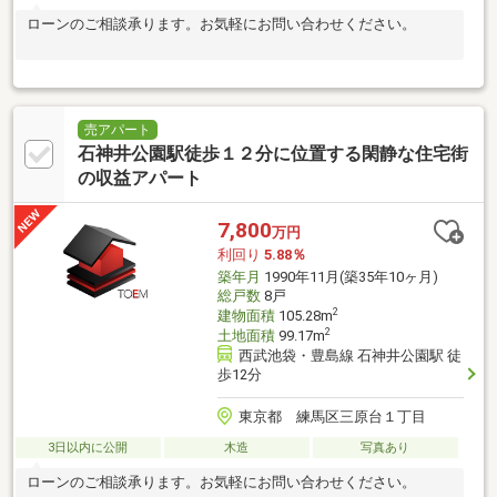
ローンのご相談承ります。お気軽にお問い合わせください。
売アパート
石神井公園駅徒歩１２分に位置する閑静な住宅街
の収益アパート
7,800
万円
利回り
5.88％
築年月
1990年11月(築35年10ヶ月)
総戸数
8戸
2
建物面積
105.28m
2
土地面積
99.17m
西武池袋・豊島線 石神井公園駅 徒
歩12分
東京都 練馬区三原台１丁目
3日以内に公開
木造
写真あり
ローンのご相談承ります。お気軽にお問い合わせください。