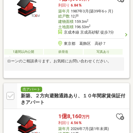
利回り
6.84％
築年月
1987年3月(築39年6ヶ月)
総戸数
12戸
2
建物面積
159.3m
2
土地面積
196.53m
京成本線 京成高砂駅 徒歩7分
東京都 葛飾区 高砂７
1週間以内公開
鉄骨造
写真あり
ローンのご相談承ります。お気軽にお問い合わせください。
売アパート
新築、２方向避難通路あり、１０年間家賃保証付
きアパート
1億8,160
万円
利回り
4.56％
築年月
2026年7月(築1年未満)