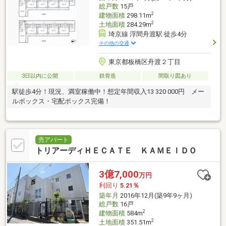
総戸数
15戸
2
建物面積
298.11m
2
土地面積
284.29m
埼京線 浮間舟渡駅 徒歩4分
その他の交通
東京都板橋区舟渡２丁目
3日以内に公開
鉄骨造
間取り図あり
駅徒歩4分！現況、満室稼働中！想定年間収入13 320 000円 メー
ルボックス・宅配ボックス完備！
売アパート
トリアーディＨＥＣＡＴＥ ＫＡＭＥＩＤＯ
3億7,000
万円
利回り
5.21％
築年月
2016年12月(築9年9ヶ月)
総戸数
16戸
2
建物面積
584m
2
土地面積
351.51m