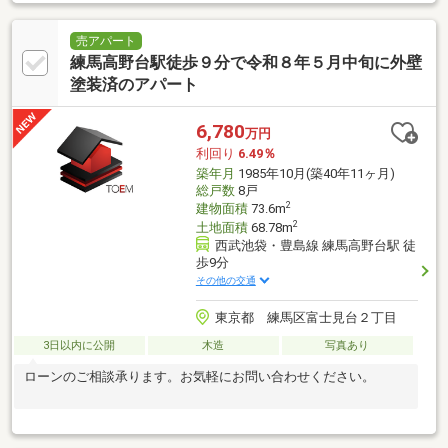
売アパート
練馬高野台駅徒歩９分で令和８年５月中旬に外壁
塗装済のアパート
6,780
万円
利回り
6.49％
築年月
1985年10月(築40年11ヶ月)
総戸数
8戸
2
建物面積
73.6m
2
土地面積
68.78m
西武池袋・豊島線 練馬高野台駅 徒
歩9分
その他の交通
東京都 練馬区富士見台２丁目
3日以内に公開
木造
写真あり
ローンのご相談承ります。お気軽にお問い合わせください。