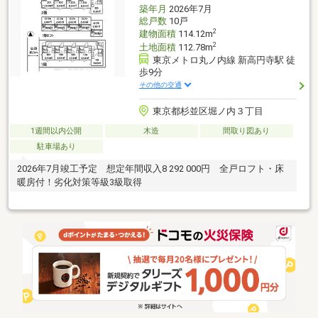
築年月
2026年7月
総戸数
10戸
2
建物面積
114.12m
2
土地面積
112.78m
東京メトロ丸ノ内線 新高円寺駅 徒
歩9分
その他の交通
東京都杉並区堀ノ内３丁目
1週間以内公開
木造
間取り図あり
駐車場あり
2026年7月竣工予定 想定年間収入8 292 000円 全戸ロフト・床
暖房付！劣化対策等級3級取得