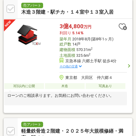
売アパート
木造３階建・駅チカ・１４室中１３室入居
3億4,800
万円
利回り
5.14％
築年月
2018年8月(築8年1ヶ月)
総戸数
14戸
2
建物面積
570.31m
2
土地面積
325.6m
京急本線 六郷土手駅 徒歩4分
その他の交通
東京都 大田区 仲六郷４
3日以内に公開
木造
写真あり
ローンのご相談承ります。お気軽にお問い合わせください。
売アパート
軽量鉄骨造２階建・２０２５年大規模修繕・満