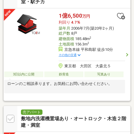
室・駅チカ
1億6,500
万円
利回り
4.7％
築年月
2006年7月(築20年2ヶ月)
総戸数
8戸
2
建物面積
185.48m
2
土地面積
156.3m
京急本線 平和島駅 徒歩10分
その他の交通
東京都 大田区 大森北５
3日以内に公開
鉄骨造
写真あり
ローンのご相談承ります。お気軽にお問い合わせください。
売アパート
敷地内洗濯機置場あり・オートロック・木造２階
建・満室