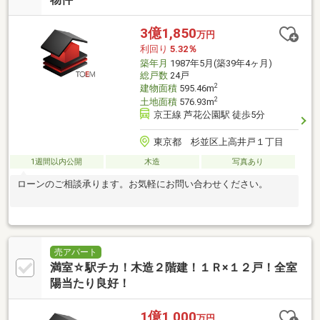
3億1,850
万円
利回り
5.32％
築年月
1987年5月(築39年4ヶ月)
総戸数
24戸
2
建物面積
595.46m
2
土地面積
576.93m
京王線 芦花公園駅 徒歩5分
東京都 杉並区上高井戸１丁目
1週間以内公開
木造
写真あり
ローンのご相談承ります。お気軽にお問い合わせください。
売アパート
満室☆駅チカ！木造２階建！１Ｒ×１２戸！全室
陽当たり良好！
1億1,000
万円