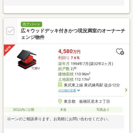
売アパート
広々ウッドデッキ付きかつ現況満室のオーナーチ
ェンジ物件
4,580
万円
利回り
7.6％
築年月
1994年7月(築32年2ヶ月)
総戸数
2戸
2
建物面積
110.96m
2
土地面積
112.17m
東武東上線 東武練馬駅 徒歩12分
その他の交通
東京都 板橋区若木２丁目
3日以内に公開
木造
写真あり
ローンのご相談承ります。お気軽にお問い合わせください。