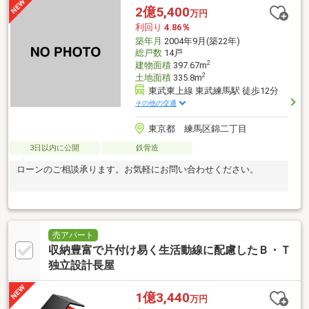
2億5,400
万円
利回り
4.86％
築年月
2004年9月(築22年)
総戸数
14戸
2
建物面積
397.67m
2
土地面積
335.8m
東武東上線 東武練馬駅 徒歩12分
その他の交通
東京都 練馬区錦二丁目
3日以内に公開
鉄骨造
ローンのご相談承ります。お気軽にお問い合わせください。
売アパート
収納豊富で片付け易く生活動線に配慮したＢ・Ｔ
独立設計長屋
1億3,440
万円