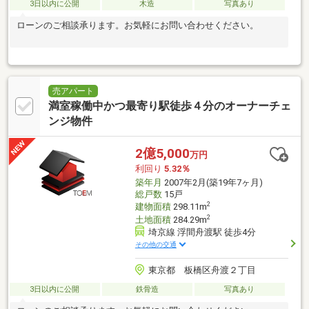
3日以内に公開
木造
写真あり
ローンのご相談承ります。お気軽にお問い合わせください。
売アパート
満室稼働中かつ最寄り駅徒歩４分のオーナーチェ
ンジ物件
2億5,000
万円
利回り
5.32％
築年月
2007年2月(築19年7ヶ月)
総戸数
15戸
2
建物面積
298.11m
2
土地面積
284.29m
埼京線 浮間舟渡駅 徒歩4分
その他の交通
東京都 板橋区舟渡２丁目
3日以内に公開
鉄骨造
写真あり