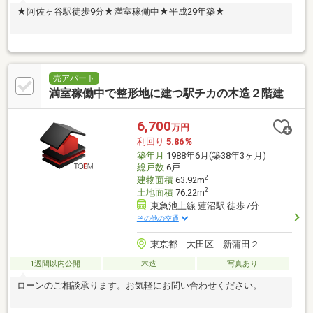
★阿佐ヶ谷駅徒歩9分★満室稼働中★平成29年築★
売アパート
満室稼働中で整形地に建つ駅チカの木造２階建
6,700
万円
利回り
5.86％
築年月
1988年6月(築38年3ヶ月)
総戸数
6戸
2
建物面積
63.92m
2
土地面積
76.22m
東急池上線 蓮沼駅 徒歩7分
その他の交通
東京都 大田区 新蒲田２
1週間以内公開
木造
写真あり
ローンのご相談承ります。お気軽にお問い合わせください。