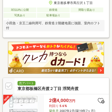
東京都多摩市馬引沢１丁目
3日以内に公開
鉄骨造
間取り図あり
写真あり
駐車場あり
小田急・京王二線利用可、鉄骨造２階建地震に強固、室内ロフト
付
売アパート
東京都板橋区舟渡２丁目 浮間舟渡
2億4,000
万円
利回り
5.6％
築年月
2007年2月(築19年7ヶ月)