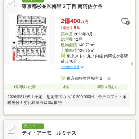
東京都杉並区梅里２丁目 南阿佐ケ谷
2億400
万円
利回り
5％
築年月
2026年8月
総戸数
12戸
2
建物面積
140.73m
2
土地面積
129.26m
東京メトロ丸ノ内線 南阿佐ケ谷駅
徒歩10分
その他の交通
東京都杉並区梅里２丁目
1週間以内公開
木造
間取り図あり
2026年8月竣工予定 想定年間収入10 200 000円 全戸ロフト・床
暖房付！劣化対策等級3級取得
売アパート
ティ・アーモ ルミナス