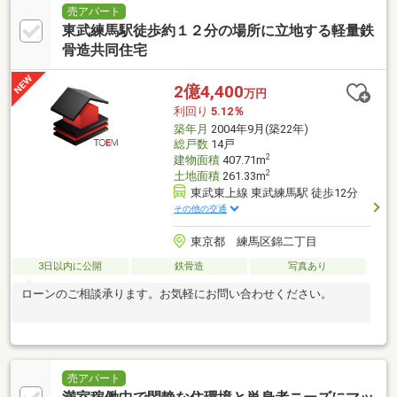
売アパート
東武練馬駅徒歩約１２分の場所に立地する軽量鉄
骨造共同住宅
2億4,400
万円
利回り
5.12％
築年月
2004年9月(築22年)
総戸数
14戸
2
建物面積
407.71m
2
土地面積
261.33m
東武東上線 東武練馬駅 徒歩12分
その他の交通
東京都 練馬区錦二丁目
3日以内に公開
鉄骨造
写真あり
ローンのご相談承ります。お気軽にお問い合わせください。
売アパート