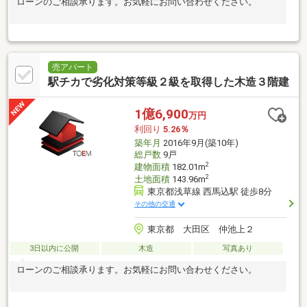
ローンのご相談承ります。お気軽にお問い合わせください。
売アパート
駅チカで劣化対策等級２級を取得した木造３階建
1億6,900
万円
利回り
5.26％
築年月
2016年9月(築10年)
総戸数
9戸
2
建物面積
182.01m
2
土地面積
143.96m
東京都浅草線 西馬込駅 徒歩8分
その他の交通
東京都 大田区 仲池上２
3日以内に公開
木造
写真あり
ローンのご相談承ります。お気軽にお問い合わせください。