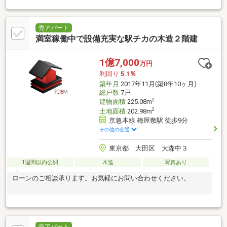
売アパート
満室稼働中で設備充実な駅チカの木造２階建
1億7,000
万円
利回り
5.1％
築年月
2017年11月(築8年10ヶ月)
総戸数
7戸
2
建物面積
225.08m
2
土地面積
202.98m
京急本線 梅屋敷駅 徒歩9分
その他の交通
東京都 大田区 大森中３
1週間以内公開
木造
写真あり
ローンのご相談承ります。お気軽にお問い合わせください。
売アパート