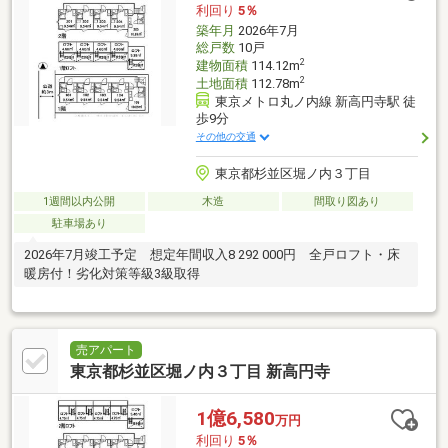
利回り
5％
築年月
2026年7月
総戸数
10戸
2
建物面積
114.12m
2
土地面積
112.78m
東京メトロ丸ノ内線 新高円寺駅 徒
歩9分
その他の交通
東京都杉並区堀ノ内３丁目
1週間以内公開
木造
間取り図あり
駐車場あり
2026年7月竣工予定 想定年間収入8 292 000円 全戸ロフト・床
暖房付！劣化対策等級3級取得
売アパート
東京都杉並区堀ノ内３丁目 新高円寺
1億6,580
万円
利回り
5％