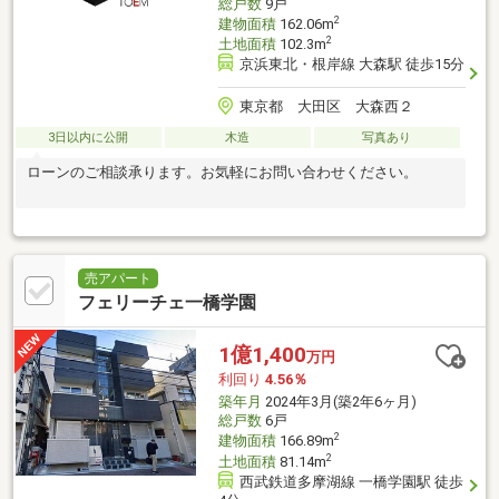
総戸数
9戸
2
建物面積
162.06m
2
土地面積
102.3m
京浜東北・根岸線 大森駅 徒歩15分
東京都 大田区 大森西２
3日以内に公開
木造
写真あり
ローンのご相談承ります。お気軽にお問い合わせください。
売アパート
フェリーチェ一橋学園
1億1,400
万円
利回り
4.56％
築年月
2024年3月(築2年6ヶ月)
総戸数
6戸
2
建物面積
166.89m
2
土地面積
81.14m
西武鉄道多摩湖線 一橋学園駅 徒歩