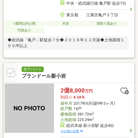
中央・総武緩行線 亀戸駅 徒歩7分
東京都 江東区亀戸５丁目
1週間以内公開
木造
間取り図あり
写真あり
◆総武線「亀戸」駅徒歩７分◆２０１６年１２月築◆土地面積１
００坪以上
売アパート
プランドール新小岩
2億8,000
万円
利回り
4.24％
築年月
2017年6月(築9年3ヶ月)
総戸数
14戸
2
建物面積
381.72m
2
土地面積
225.29m
総武本線 新小岩駅 徒歩8分
その他の交通