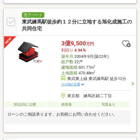
売アパート
東武練馬駅徒歩約１２分に立地する旭化成施工の
共同住宅
3億9,500
万円
利回り
4.94％
築年月
2004年9月(築22年)
総戸数
22戸
2
建物面積
601.77m
2
土地面積
470.48m
東武東上線 東武練馬駅 徒歩12分
その他の交通
東京都 練馬区錦二丁目
3日以内に公開
鉄骨造
写真あり
ローンのご相談承ります。お気軽にお問い合わせください。