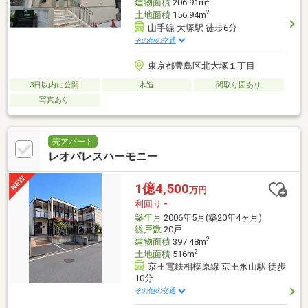
2
建物面積
206.91m
2
土地面積
156.94m
山手線 大塚駅 徒歩6分
その他の交通
東京都豊島区北大塚１丁目
3日以内に公開
木造
間取り図あり
写真あり
売アパート
レオパレスハーモニー
1億4,500
万円
利回り
-
築年月
2006年5月(築20年4ヶ月)
総戸数
20戸
2
建物面積
397.48m
2
土地面積
516m
京王電鉄相模原線 京王永山駅 徒歩
10分
その他の交通