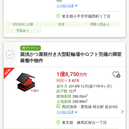
4分
その他の交通
東京都小平市学園西町１丁目
3日以内に公開
木造
間取り図あり
写真あり
売アパート
築浅かつ屋根付き大型駐輪場やロフト完備の満室
稼働中物件
1億8,750
万円
利回り
5.62％
築年月
2014年12月(築11年9ヶ月)
総戸数
12戸
2
建物面積
286.06m
2
土地面積
280.89m
西武池袋・豊島線 桜台駅 徒歩4分
その他の交通
東京都 練馬区桜台一丁目