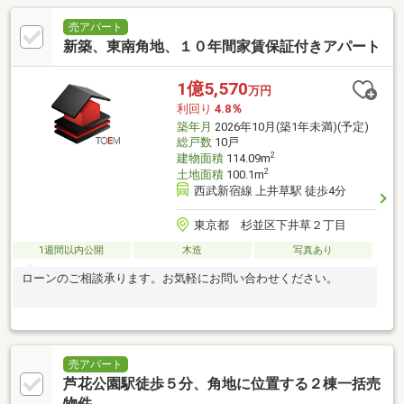
売アパート
新築、東南角地、１０年間家賃保証付きアパート
1億5,570
万円
利回り
4.8％
築年月
2026年10月(築1年未満)(予定)
総戸数
10戸
2
建物面積
114.09m
2
土地面積
100.1m
西武新宿線 上井草駅 徒歩4分
東京都 杉並区下井草２丁目
1週間以内公開
木造
写真あり
ローンのご相談承ります。お気軽にお問い合わせください。
売アパート
芦花公園駅徒歩５分、角地に位置する２棟一括売
物件