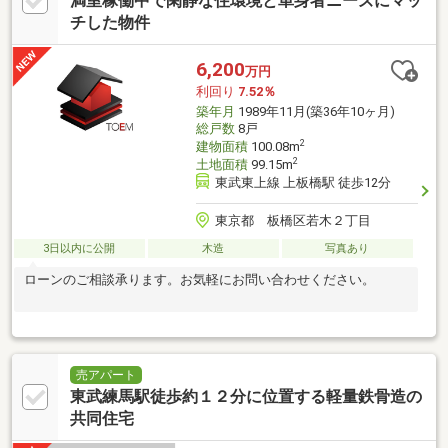
満室稼働中で閑静な住環境と単身者ニーズにマッ
チした物件
6,200
万円
利回り
7.52％
築年月
1989年11月(築36年10ヶ月)
総戸数
8戸
2
建物面積
100.08m
2
土地面積
99.15m
東武東上線 上板橋駅 徒歩12分
東京都 板橋区若木２丁目
3日以内に公開
木造
写真あり
ローンのご相談承ります。お気軽にお問い合わせください。
売アパート
東武練馬駅徒歩約１２分に位置する軽量鉄骨造の
共同住宅