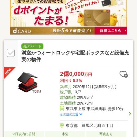
売アパート
満室かつオートロックや宅配ボックスなど設備充
実の物件
2億0,000
万円
利回り
5.8％
築年月
2020年12月(築5年9ヶ月)
総戸数
13戸
2
建物面積
299.95m
2
土地面積
209.75m
東武東上線 東武練馬駅 徒歩10分
その他の交通
東京都 練馬区北町５丁目
3日以内に公開
木造
写真あり