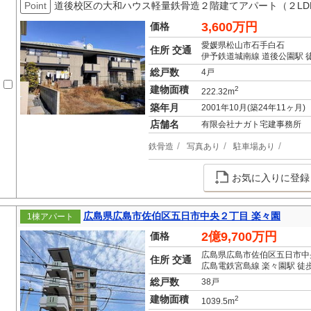
Point
道後校区の大和ハウス軽量鉄骨造２階建てアパート（２LD
3,600万円
価格
愛媛県松山市石手白石
住所 交通
伊予鉄道城南線 道後公園駅 徒
総戸数
4戸
建物面積
2
222.32m
築年月
2001年10月(築24年11ヶ月)
店舗名
有限会社ナガト宅建事務所
鉄骨造
写真あり
駐車場あり
お気に入りに登録
広島県広島市佐伯区五日市中央２丁目 楽々園
1棟アパート
2億9,700万円
価格
広島県広島市佐伯区五日市中
住所 交通
広島電鉄宮島線 楽々園駅 徒歩
総戸数
38戸
建物面積
2
1039.5m