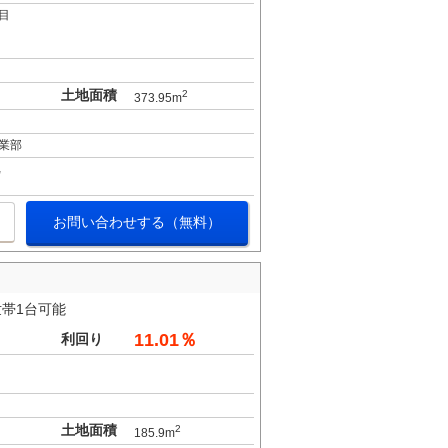
目
土地面積
2
373.95m
業部
お問い合わせする（無料）
帯1台可能
11.01％
利回り
土地面積
2
185.9m