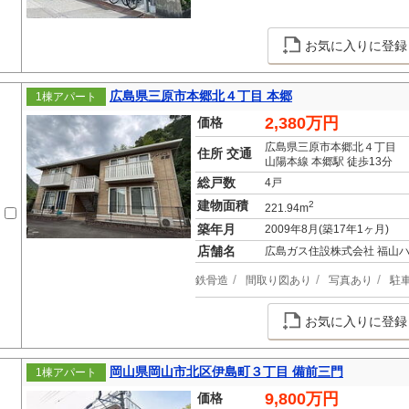
お気に入りに登録
広島県三原市本郷北４丁目 本郷
1棟アパート
2,380万円
価格
広島県三原市本郷北４丁目
住所 交通
山陽本線 本郷駅 徒歩13分
総戸数
4戸
建物面積
2
221.94m
築年月
2009年8月(築17年1ヶ月)
店舗名
広島ガス住設株式会社 福山
鉄骨造
間取り図あり
写真あり
駐
お気に入りに登録
岡山県岡山市北区伊島町３丁目 備前三門
1棟アパート
9,800万円
価格