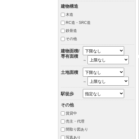
建物構造
木造
RC造・SRC造
鉄骨造
その他
建物面積/
専有面積
～
土地面積
～
駅徒歩
その他
賃貸中
売主・代理
間取り図あり
写真あり