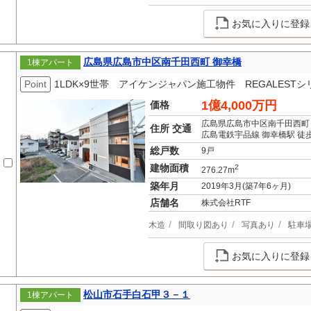
お気に入りに登録
広島県広島市中区南千田西町 御幸橋
1棟アパート
Point
1LDK×9世帯 アイケンジャパン施工物件 REGALESTシ
1億4,000万円
価格
広島県広島市中区南千田西町
住所 交通
広島電鉄宇品線 御幸橋駅 徒
総戸数
9戸
建物面積
2
276.27m
築年月
2019年3月(築7年6ヶ月)
店舗名
株式会社RTF
木造
間取り図あり
写真あり
駐車
お気に入りに登録
松山市石手白石甲３－１
1棟アパート