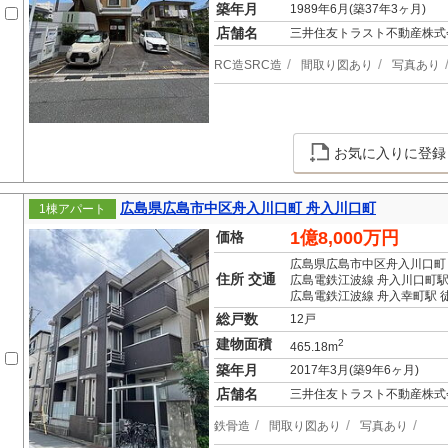
築年月
1989年6月(築37年3ヶ月)
店舗名
三井住友トラスト不動産株式
RC造SRC造
間取り図あり
写真あり
お気に入りに登録
広島県広島市中区舟入川口町 舟入川口町
1棟アパート
1億8,000万円
価格
広島県広島市中区舟入川口町
住所 交通
広島電鉄江波線 舟入川口町駅
広島電鉄江波線 舟入幸町駅 
総戸数
12戸
建物面積
2
465.18m
築年月
2017年3月(築9年6ヶ月)
店舗名
三井住友トラスト不動産株式
鉄骨造
間取り図あり
写真あり