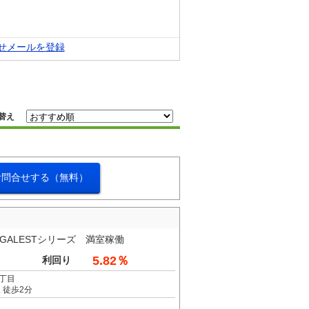
せメールを登録
替え
お問合せする（無料）
EGALESTシリーズ 満室稼働
5.82％
利回り
丁目
 徒歩2分