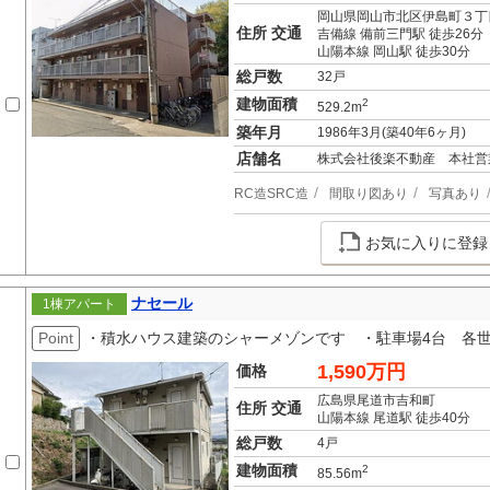
岡山県岡山市北区伊島町３丁
住所 交通
吉備線 備前三門駅 徒歩26分
山陽本線 岡山駅 徒歩30分
総戸数
32戸
建物面積
2
529.2m
築年月
1986年3月(築40年6ヶ月)
店舗名
株式会社後楽不動産 本社営
RC造SRC造
間取り図あり
写真あり
お気に入りに登録
ナセール
1棟アパート
Point
・積水ハウス建築のシャーメゾンです ・駐車場4台 各世
1,590万円
価格
広島県尾道市吉和町
住所 交通
山陽本線 尾道駅 徒歩40分
総戸数
4戸
建物面積
2
85.56m