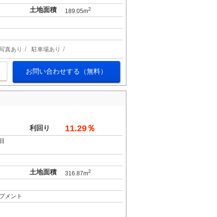
土地面積
2
189.05m
写真あり
駐車場あり
お問い合わせする（無料）
11.29％
利回り
目
土地面積
2
316.87m
プメント