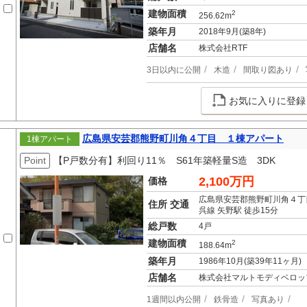
建物面積
2
256.62m
築年月
2018年9月(築8年)
店舗名
株式会社RTF
3日以内に公開
木造
間取り図あり
お気に入りに登録
広島県安芸郡熊野町川角４丁目 １棟アパート
1棟アパート
Point
【P戸数分有】利回り11％ S61年築軽量S造 3DK
2,100万円
価格
広島県安芸郡熊野町川角４丁
住所 交通
呉線 矢野駅 徒歩15分
総戸数
4戸
建物面積
2
188.64m
築年月
1986年10月(築39年11ヶ月)
店舗名
株式会社マルトモディベロッ
1週間以内公開
鉄骨造
写真あり