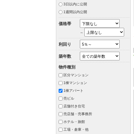
3日以内に公開
1週間以内公開
価格帯
～
利回り
築年数
物件種別
区分マンション
1棟マンション
1棟アパート
売ビル
店舗付き住宅
売店舗・売事務所
ホテル・旅館
工場・倉庫・他