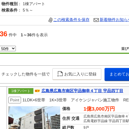
物件種別
： 1棟アパート
検索条件
： 5％～
この検索条件を保存
新着物件お知ら
36
件中
1～36
件を表示
並び
チェックした物件を一括で
お気に入りに登録
まとめて
広島県広島市南区宇品御幸４丁目 宇品四丁目
1棟アパート
Point
1LDK×6世帯 1K×3世帯 アイケンジャパン施工物件 R
1億3,000万円
価格
広島県広島市南区宇品御幸４
住所 交通
広島電鉄宇品線 宇品四丁目駅
総戸数
9戸