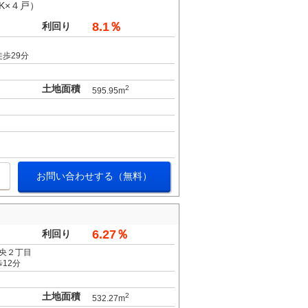
K×４戸）
8.1％
利回り
歩29分
土地面積
2
595.95m
お問い合わせする（無料）
6.27％
利回り
央２丁目
12分
土地面積
2
532.27m