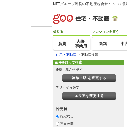
NTTグループ運営の不動産総合サイト goo
借りる
マンションを買う
店舗･
賃貸
新築
中
事業用
住宅・不動産
>
不動産投資
条件を絞って検索
路線・駅から探す
路線・駅 を変更する
エリアから探す
エリアを変更する
公開日
指定なし
本日公開