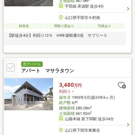
土地面積
467.9m
宇部線 床波駅 徒歩4分
山口県宇部市今村南
鉄骨造
間取り図あり
写真あり
【駅徒歩4分】利回り12％ H9年築軽量S造 サブリース
売アパート
アパート マサラタウン
3,480
万円
利回り
-
築年月
1993年3月(築33年6ヶ月)
総戸数
6戸
2
建物面積
280.28m
2
土地面積
661.92m
山陽本線 新下関駅 徒歩34分
山口県下関市東勝谷