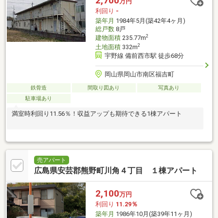
2,700
万円
利回り
-
築年月
1984年5月(築42年4ヶ月)
総戸数
8戸
2
建物面積
235.77m
2
土地面積
332m
宇野線 備前西市駅 徒歩68分
岡山県岡山市南区福吉町
鉄骨造
間取り図あり
写真あり
駐車場あり
満室時利回り11.56％！収益アップも期待できる1棟アパート
売アパート
広島県安芸郡熊野町川角４丁目 １棟アパート
2,100
万円
利回り
11.29％
築年月
1986年10月(築39年11ヶ月)