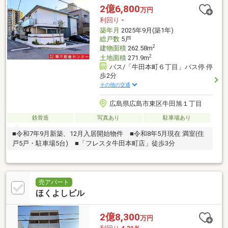
2億6,800
万円
利回り
-
築年月
2025年9月(築1年)
総戸数
5戸
2
建物面積
262.58m
2
土地面積
271.9m
バス/「牛田本町６丁目」バス停 停
歩2分
その他の交通
広島県広島市東区牛田旭１丁目
鉄骨造
写真あり
駐車場あり
■令和7年9月新築、12月入居開始物件 ■令和8年5月現在 満室(住
戸5戸・駐車場5台) ■「フレスタ牛田本町店」徒歩3分
売アパート
ほくよしビル
2億8,300
万円