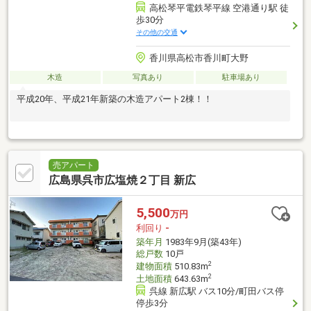
高松琴平電鉄琴平線 空港通り駅 徒
歩30分
その他の交通
香川県高松市香川町大野
木造
写真あり
駐車場あり
平成20年、平成21年新築の木造アパート2棟！！
売アパート
広島県呉市広塩焼２丁目 新広
5,500
万円
利回り
-
築年月
1983年9月(築43年)
総戸数
10戸
2
建物面積
510.83m
2
土地面積
643.63m
呉線 新広駅 バス10分/町田バス停
停歩3分