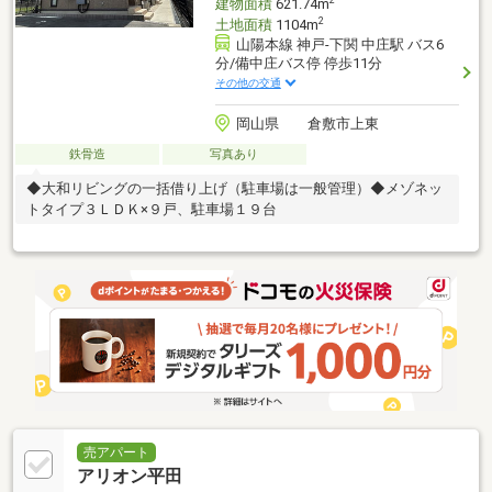
2
建物面積
621.74m
2
土地面積
1104m
山陽本線 神戸-下関 中庄駅 バス6
分/備中庄バス停 停歩11分
その他の交通
岡山県 倉敷市上東
鉄骨造
写真あり
◆大和リビングの一括借り上げ（駐車場は一般管理）◆メゾネッ
トタイプ３ＬＤＫ×９戸、駐車場１９台
売アパート
アリオン平田