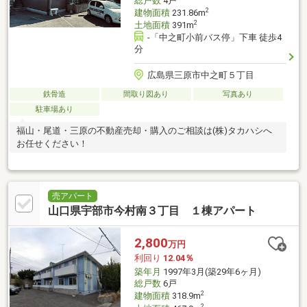
総戸数
4戸
2
建物面積
231.86m
2
土地面積
391m
-「中之町小前バス停」下車 徒歩4
分
広島県三原市中之町５丁目
鉄骨造
間取り図あり
写真あり
駐車場あり
福山・尾道・三原の不動産売却・購入のご相談は(株)タカハシへ
お任せください！
売アパート
山口県宇部市今村南３丁目 １棟アパート
2,800
万円
利回り
12.04％
築年月
1997年3月(築29年6ヶ月)
総戸数
6戸
2
建物面積
318.9m
2