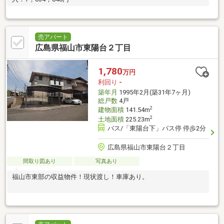
売アパート
広島県福山市東陽台２丁目
1,780
万円
利回り
-
築年月
1995年2月(築31年7ヶ月)
総戸数
4戸
2
建物面積
141.54m
2
土地面積
225.23m
バス/「東陽台下」バス停 停歩2分
広島県福山市東陽台２丁目
間取り図あり
写真あり
福山市東部の収益物件！現状渡し！車庫あり。