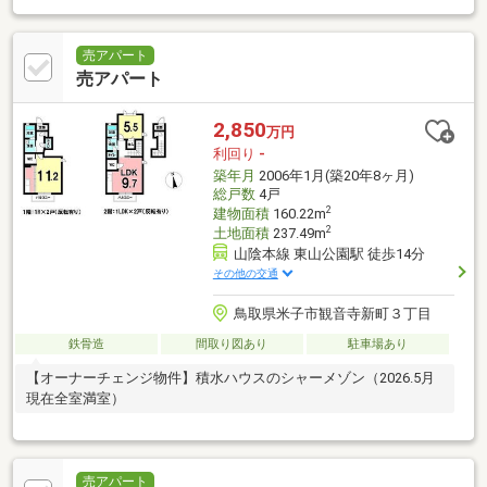
売アパート
売アパート
2,850
万円
利回り
-
築年月
2006年1月(築20年8ヶ月)
総戸数
4戸
2
建物面積
160.22m
2
土地面積
237.49m
山陰本線 東山公園駅 徒歩14分
その他の交通
鳥取県米子市観音寺新町３丁目
鉄骨造
間取り図あり
駐車場あり
【オーナーチェンジ物件】積水ハウスのシャーメゾン（2026.5月
現在全室満室）
売アパート