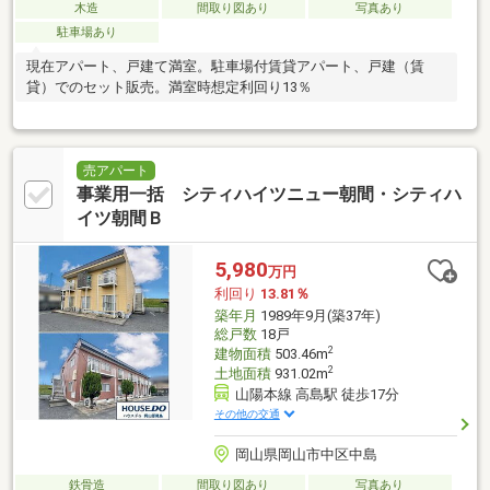
木造
間取り図あり
写真あり
駐車場あり
現在アパート、戸建て満室。駐車場付賃貸アパート、戸建（賃
貸）でのセット販売。満室時想定利回り13％
売アパート
事業用一括 シティハイツニュー朝間・シティハ
イツ朝間Ｂ
5,980
万円
利回り
13.81％
築年月
1989年9月(築37年)
総戸数
18戸
2
建物面積
503.46m
2
土地面積
931.02m
山陽本線 高島駅 徒歩17分
その他の交通
岡山県岡山市中区中島
鉄骨造
間取り図あり
写真あり