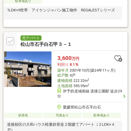
駐車場あり
1LDK×9世帯 アイケンジャパン施工物件 REGALESTシリーズ
売アパート
松山市石手白石甲３－１
3,600
万円
利回り
8.1％
築年月
2001年10月(築24年11ヶ月)
総戸数
4戸
2
建物面積
222.32m
2
土地面積
595.95m
伊予鉄道城南線 道後公園駅 徒歩29
分
愛媛県松山市石手白石
鉄骨造
写真あり
駐車場あり
道後校区の大和ハウス軽量鉄骨造２階建てアパート（２LDK×４
戸）