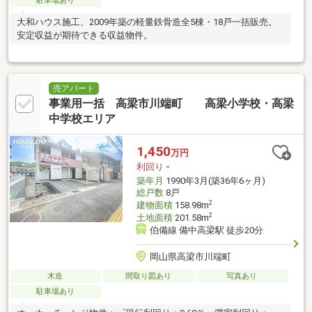
駐車場あり
大和ハウス施工、2009年築の軽量鉄骨造全5棟・18戸一括販売。
安定収益が期待できる収益物件。
売アパート
事業用一括 高梁市川端町 高梁小学校・高梁
中学校エリア
1,450
万円
利回り
-
築年月
1990年3月(築36年6ヶ月)
総戸数
8戸
2
建物面積
158.98m
2
土地面積
201.58m
伯備線 備中高梁駅 徒歩20分
岡山県高梁市川端町
木造
間取り図あり
写真あり
駐車場あり