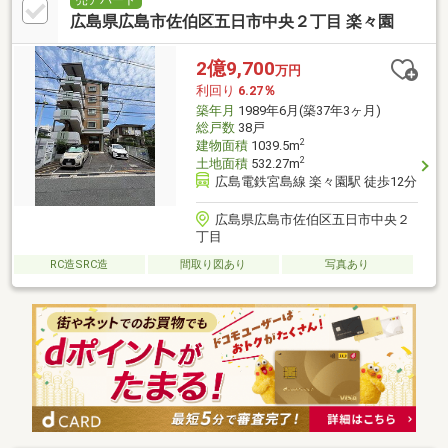
広島県広島市佐伯区五日市中央２丁目 楽々園
2億9,700
万円
利回り
6.27％
築年月
1989年6月(築37年3ヶ月)
総戸数
38戸
2
建物面積
1039.5m
2
土地面積
532.27m
広島電鉄宮島線 楽々園駅 徒歩12分
広島県広島市佐伯区五日市中央２
丁目
RC造SRC造
間取り図あり
写真あり