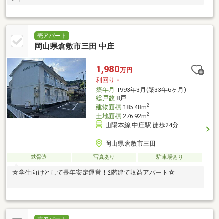
売アパート
岡山県倉敷市三田 中庄
1,980
万円
利回り
-
築年月
1993年3月(築33年6ヶ月)
総戸数
8戸
2
建物面積
185.48m
2
土地面積
276.92m
山陽本線 中庄駅 徒歩24分
岡山県倉敷市三田
鉄骨造
写真あり
駐車場あり
☆学生向けとして長年安定運営！2階建て収益アパート☆
売アパート