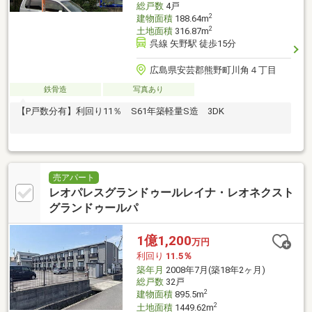
総戸数
4戸
2
建物面積
188.64m
2
土地面積
316.87m
呉線 矢野駅 徒歩15分
広島県安芸郡熊野町川角４丁目
鉄骨造
写真あり
【P戸数分有】利回り11％ S61年築軽量S造 3DK
売アパート
レオパレスグランドゥールレイナ・レオネクスト
グランドゥールパ
1億1,200
万円
利回り
11.5％
築年月
2008年7月(築18年2ヶ月)
総戸数
32戸
2
建物面積
895.5m
2
土地面積
1449.62m