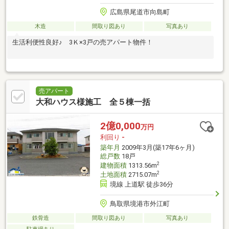
広島県尾道市向島町
木造
間取り図あり
写真あり
生活利便性良好♪ 3Ｋ×3戸の売アパート物件！
売アパート
大和ハウス様施工 全５棟一括
2億0,000
万円
利回り
-
築年月
2009年3月(築17年6ヶ月)
総戸数
18戸
2
建物面積
1313.56m
2
土地面積
2715.07m
境線 上道駅 徒歩36分
鳥取県境港市外江町
鉄骨造
間取り図あり
写真あり