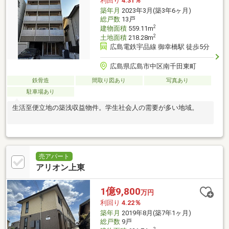
利回り
4.31％
築年月
2023年3月(築3年6ヶ月)
総戸数
13戸
2
建物面積
559.11m
2
土地面積
218.28m
広島電鉄宇品線 御幸橋駅 徒歩5分
広島県広島市中区南千田東町
鉄骨造
間取り図あり
写真あり
駐車場あり
生活至便立地の築浅収益物件。学生社会人の需要が多い地域。
売アパート
アリオン上東
1億9,800
万円
利回り
4.22％
築年月
2019年8月(築7年1ヶ月)
総戸数
9戸