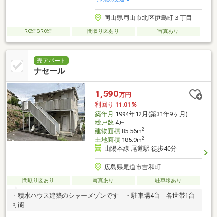
岡山県岡山市北区伊島町３丁目
RC造SRC造
間取り図あり
写真あり
売アパート
ナセール
1,590
万円
利回り
11.01％
築年月
1994年12月(築31年9ヶ月)
総戸数
4戸
2
建物面積
85.56m
2
土地面積
185.9m
山陽本線 尾道駅 徒歩40分
広島県尾道市吉和町
間取り図あり
写真あり
駐車場あり
・積水ハウス建築のシャーメゾンです ・駐車場4台 各世帯1台
可能