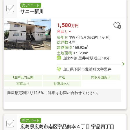
売アパート
サニー新川
1,580
万円
利回り
-
築年月
1997年5月(築29年4ヶ月)
総戸数
4戸
2
建物面積
168.92m
2
土地面積
371.23m
山陰本線 黒井村駅 徒歩19分
山口県下関市豊浦町大字黒井
1週間以内公開
木造
間取り図あり
写真あり
駐車場あり
満室想定利回り12.6％、詳細はお問い合わせください。
売アパート
広島県広島市南区宇品御幸４丁目 宇品四丁目