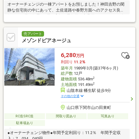
オーナーチェンジの一棟アパートをお預しました！神田吉野の閑
静な住宅街の中にあって、土佐道路や春野方面へのアクセス良
好！2～3階は住居、1階は店舗と居住用・事業用どちらのニーズ
も満たす構成です！
売アパート
メゾンドピアネージュ
6,280
万円
利回り
11.2％
築年月
1989年3月(築37年6ヶ月)
総戸数
12戸
2
建物面積
536.48m
2
土地面積
191.49m
山陰本線 幡生駅 徒歩9分
その他の交通
山口県下関市山の田東町
RC造SRC造
間取り図あり
写真あり
駐車場あり
●オーナーチェンジ物件●年間予定利回り：11.2％ 年間予定収
入：7，034，040円