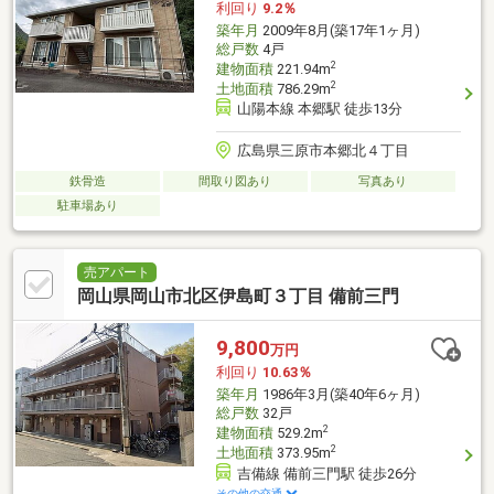
利回り
9.2％
築年月
2009年8月(築17年1ヶ月)
総戸数
4戸
2
建物面積
221.94m
2
土地面積
786.29m
山陽本線 本郷駅 徒歩13分
広島県三原市本郷北４丁目
鉄骨造
間取り図あり
写真あり
駐車場あり
売アパート
岡山県岡山市北区伊島町３丁目 備前三門
9,800
万円
利回り
10.63％
築年月
1986年3月(築40年6ヶ月)
総戸数
32戸
2
建物面積
529.2m
2
土地面積
373.95m
吉備線 備前三門駅 徒歩26分
その他の交通