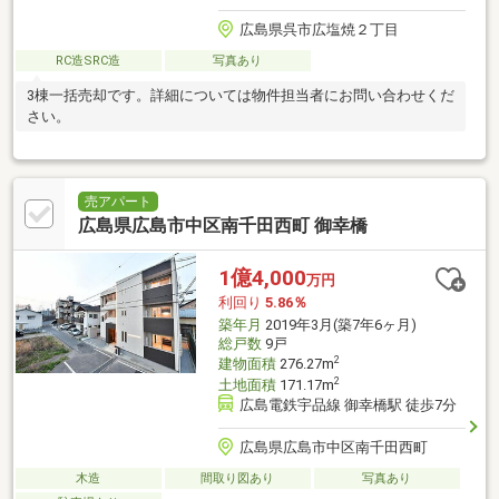
広島県呉市広塩焼２丁目
RC造SRC造
写真あり
3棟一括売却です。詳細については物件担当者にお問い合わせくだ
さい。
売アパート
広島県広島市中区南千田西町 御幸橋
1億4,000
万円
利回り
5.86％
築年月
2019年3月(築7年6ヶ月)
総戸数
9戸
2
建物面積
276.27m
2
土地面積
171.17m
広島電鉄宇品線 御幸橋駅 徒歩7分
広島県広島市中区南千田西町
木造
間取り図あり
写真あり