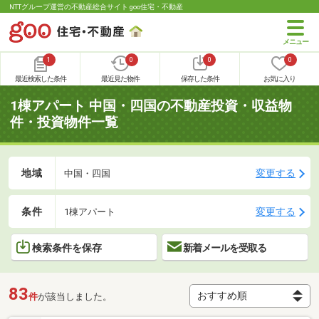
NTTグループ運営の不動産総合サイト goo住宅・不動産
1
0
0
0
最近検索した条件
最近見た物件
保存した条件
お気に入り
1棟アパート 中国・四国の不動産投資・収益物
件・投資物件一覧
地域
変更する
中国・四国
条件
変更する
1棟アパート
検索条件を保存
新着メールを受取る
83
件
が該当しました。