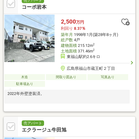
売アパート
コーポ岩本
2,500
万円
利回り
8.37％
築年月
1998年1月(築28年8ヶ月)
総戸数
4戸
2
建物面積
215.12m
2
土地面積
371.46m
東福山駅約2.6キロ
広島県福山市蔵王町２丁目
木造
間取り図あり
写真あり
駐車場あり
2022年外壁塗装済。
売アパート
エクラージュ牛田旭