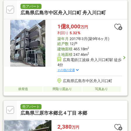
売アパート
広島県広島市中区舟入川口町 舟入川口町
1億8,000
万円
利回り
5.32％
築年月
2017年3月(築9年6ヶ月)
総戸数
12戸
2
建物面積
465.18m
2
土地面積
247.46m
広島電鉄江波線 舟入川口町駅 徒歩
4分
その他の交通
広島県広島市中区舟入川口町
鉄骨造
間取り図あり
写真あり
売アパート
広島県三原市本郷北４丁目 本郷
2,380
万円