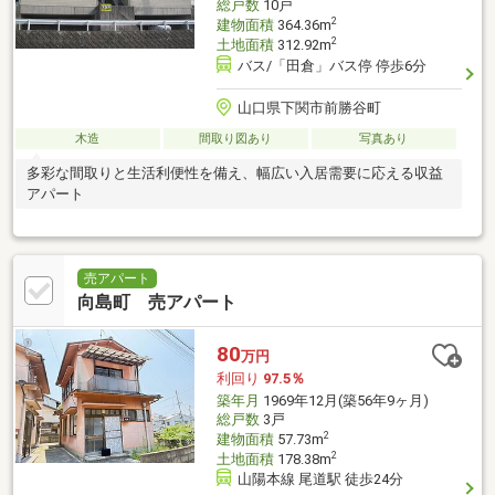
総戸数
10戸
2
建物面積
364.36m
2
土地面積
312.92m
バス/「田倉」バス停 停歩6分
山口県下関市前勝谷町
木造
間取り図あり
写真あり
多彩な間取りと生活利便性を備え、幅広い入居需要に応える収益
アパート
売アパート
向島町 売アパート
80
万円
利回り
97.5％
築年月
1969年12月(築56年9ヶ月)
総戸数
3戸
2
建物面積
57.73m
2
土地面積
178.38m
山陽本線 尾道駅 徒歩24分