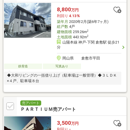
8,800
万円
利回り
4.13％
築年月
2020年2月(築6年7ヶ月)
総戸数
4戸
2
建物面積
259.26m
2
土地面積
443.92m
山陽本線 神戸-下関 倉敷駅 徒歩21
分
岡山県 倉敷市平田
鉄骨造
写真あり
◆大和リビングの一括借り上げ（駐車場は一般管理）◆３ＬＤＫ
×４戸、駐車場８台
売アパート
ＰＡＲＴＩＵＭ売アパート
3,500
万円
利回り
-