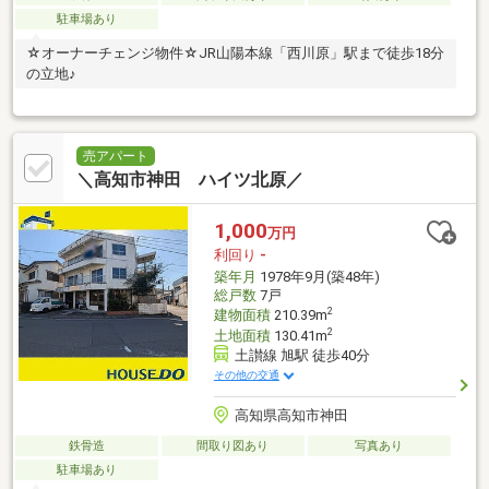
駐車場あり
☆オーナーチェンジ物件☆JR山陽本線「西川原」駅まで徒歩18分
の立地♪
売アパート
＼高知市神田 ハイツ北原／
1,000
万円
利回り
-
築年月
1978年9月(築48年)
総戸数
7戸
2
建物面積
210.39m
2
土地面積
130.41m
土讃線 旭駅 徒歩40分
その他の交通
高知県高知市神田
鉄骨造
間取り図あり
写真あり
駐車場あり