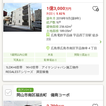
1億3,000
万円
利回り
5.82％
築年月
2018年9月(築8年)
総戸数
9戸
2
建物面積
256.62m
2
土地面積
189.05m
広島電鉄宇品線 宇品四丁目駅 徒歩
2分
広島県広島市南区宇品御幸４丁目
1週間以内公開
木造
間取り図あり
写真あり
駐車場あり
1LDK×6世帯 1K×3世帯 アイケンジャパン施工物件
REGALESTシリーズ 満室稼働
売アパート
岡山市南区福吉町 備商コーポ