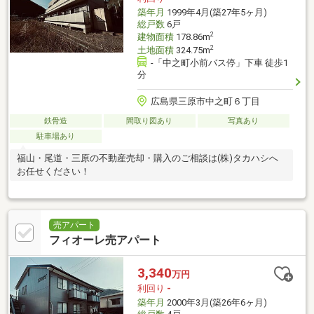
築年月
1999年4月(築27年5ヶ月)
総戸数
6戸
2
建物面積
178.86m
2
土地面積
324.75m
-「中之町小前バス停」下車 徒歩1
分
広島県三原市中之町６丁目
鉄骨造
間取り図あり
写真あり
駐車場あり
福山・尾道・三原の不動産売却・購入のご相談は(株)タカハシへ
お任せください！
売アパート
フィオーレ売アパート
3,340
万円
利回り
-
築年月
2000年3月(築26年6ヶ月)