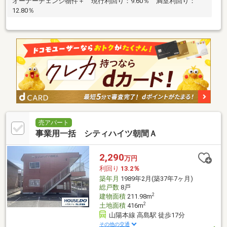
オーナーチェンジ物件＋゜現行利回り：9.60％ 満室利回り：
12.80％
売アパート
事業用一括 シティハイツ朝間Ａ
2,290
万円
利回り
13.2％
築年月
1989年2月(築37年7ヶ月)
総戸数
8戸
2
建物面積
211.98m
2
土地面積
416m
山陽本線 高島駅 徒歩17分
その他の交通