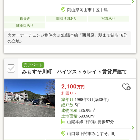
岡山県岡山市中区中島
鉄骨造
間取り図あり
写真あり
駐車場あり
☆オーナーチェンジ物件☆JR山陽本線「西川原」駅まで徒歩18分
の立地♪
売アパート
みもすそ川町 ハイツストゥレイト賃貸戸建て
2,100
万円
利回り
-
築年月
1988年9月(築38年)
総戸数
5戸
2
建物面積
235.99m
2
土地面積
683.98m
山陽本線 下関駅 徒歩57分
山口県下関市みもすそ川町