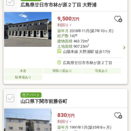
広島県廿日市市林が原２丁目 大野浦
9,500
万円
利回り
-
築年月
2018年11月(築7年10ヶ月)
総戸数
14戸
2
建物面積
463.72m
2
土地面積
907.25m
山陽本線 大野浦駅 徒歩17分
広島県廿日市市林が原２丁目
木造
間取り図あり
写真あり
駐車場あり
売アパート
山口県下関市前勝谷町
830
万円
利回り
-
築年月
1991年1月(築35年8ヶ月)