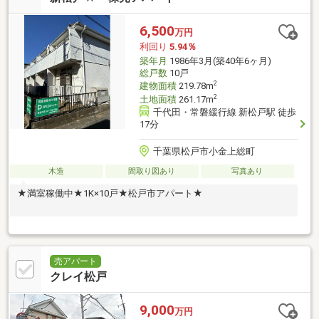
6,500
万円
利回り
5.94％
築年月
1986年3月(築40年6ヶ月)
総戸数
10戸
2
建物面積
219.78m
2
土地面積
261.17m
千代田・常磐緩行線 新松戸駅 徒歩
17分
千葉県松戸市小金上総町
木造
間取り図あり
写真あり
★満室稼働中★1K×10戸★松戸市アパート★
売アパート
クレイ松戸
9,000
万円