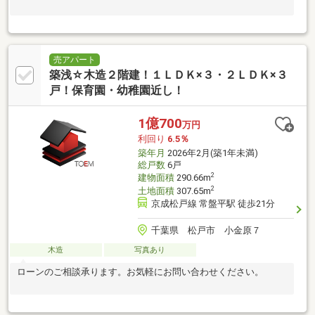
売アパート
築浅☆木造２階建！１ＬＤＫ×３・２ＬＤＫ×３
戸！保育園・幼稚園近し！
1億700
万円
利回り
6.5％
築年月
2026年2月(築1年未満)
総戸数
6戸
2
建物面積
290.66m
2
土地面積
307.65m
京成松戸線 常盤平駅 徒歩21分
千葉県 松戸市 小金原７
木造
写真あり
ローンのご相談承ります。お気軽にお問い合わせください。