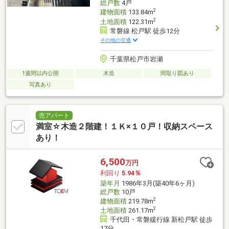
総戸数
4戸
2
建物面積
133.84m
2
土地面積
122.31m
常磐線 松戸駅 徒歩12分
その他の交通
千葉県松戸市岩瀬
1週間以内公開
木造
間取り図あり
写真あり
売アパート
満室☆木造２階建！１Ｋ×１０戸！収納スペース
あり！
6,500
万円
利回り
5.94％
築年月
1986年3月(築40年6ヶ月)
総戸数
10戸
2
建物面積
219.78m
2
土地面積
261.17m
千代田・常磐緩行線 新松戸駅 徒歩
17分