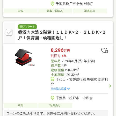
千葉県松戸市小金上総町
木造
間取り図あり
写真あり
売アパート
築浅☆木造２階建！１ＬＤＫ×２・２ＬＤＫ×２
戸！保育園・幼稚園近し！
8,296
万円
利回り
6％
築年月
2026年8月(築1年未満)
総戸数
4戸
2
建物面積
204.53m
2
土地面積
191.32m
千代田・常磐緩行線 馬橋駅 徒歩15
分
その他の交通
千葉県 松戸市 中和倉
木造
写真あり
ローンのご相談承ります。お気軽にお問い合わせください。