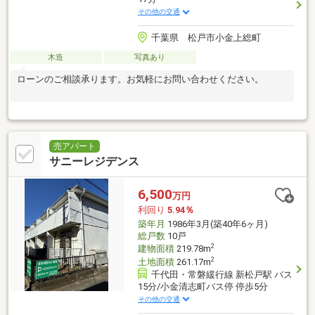
その他の交通
千葉県 松戸市小金上総町
木造
写真あり
ローンのご相談承ります。お気軽にお問い合わせください。
売アパート
サニーレジデンス
6,500
万円
利回り
5.94％
築年月
1986年3月(築40年6ヶ月)
総戸数
10戸
2
建物面積
219.78m
2
土地面積
261.17m
千代田・常磐緩行線 新松戸駅 バス
15分/小金清志町バス停 停歩5分
その他の交通