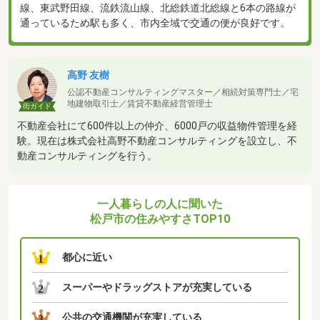
線、東武野田線、流鉄流山線、北総鉄道北総線と6本の路線が
通っているため駅も多く、市内全域で交通の便が良好です。
高野 友樹
公認不動産コンサルティングマスター／相続対策専門士／宅
地建物取引士／賃貸不動産経営管理士
街ガイド
不動産会社にて600件以上の仲介、6000戸の収益物件管理を経
験。現在は株式会社高野不動産コンサルティングを設立し、不
動産コンサルティングを行う。
一人暮らしの人に聞いた
松戸市の住みやすさTOP10
都心に近い
1
スーパーやドラッグストアが充実している
2
公共の交通機関が充実している
3