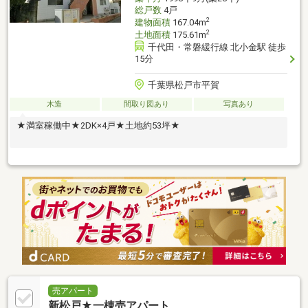
総戸数
4戸
2
建物面積
167.04m
2
土地面積
175.61m
千代田・常磐緩行線 北小金駅 徒歩
15分
千葉県松戸市平賀
木造
間取り図あり
写真あり
★満室稼働中★2DK×4戸★土地約53坪★
売アパート
新松戸★一棟売アパート