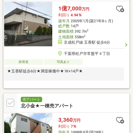
1億7,000
万円
利回り
4.94％
築年月
2005年1月(築21年8ヶ月)
総戸数
14戸
2
建物面積
392.7m
2
土地面積
558m
京成松戸線 五香駅 徒歩6分
千葉県松戸市常盤平４丁目
鉄骨造
写真あり
★五香駅徒歩6分★満室稼働中★1K×14戸★
売アパート
北小金★一棟売アパート
3,360
万円
利回り
7％
築年月
1998年9月(築28年)