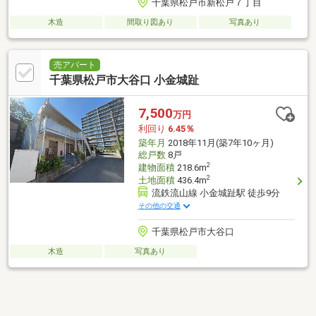
千葉県松戸市新松戸７丁目
木造
間取り図あり
写真あり
売アパート
千葉県松戸市大谷口 小金城趾
7,500
万円
利回り
6.45％
築年月
2018年11月(築7年10ヶ月)
総戸数
8戸
2
建物面積
218.6m
2
土地面積
436.4m
流鉄流山線 小金城趾駅 徒歩9分
その他の交通
千葉県松戸市大谷口
木造
写真あり