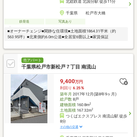
北総鉄道 北国分駅 徒歩11分
千葉県 松戸市大橋
鉄骨造
写真あり
■オーナーチェンジ■閑静な住環境■土地面積1864.31平米（約
563.95坪）■北東側約6.0m公道■全居室6畳以上■家賃保証
売アパート
千葉県松戸市新松戸７丁目 南流山
9,400
万円
利回り
6.25％
築年月
2017年12月(築8年9ヶ月)
総戸数
8戸
2
建物面積
160.8m
2
土地面積
167.32m
つくばエクスプレス 南流山駅 徒歩
8分
その他の交通