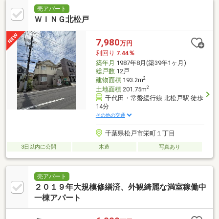
売アパート
ＷＩＮＧ北松戸
7,980
万円
利回り
7.44％
築年月
1987年8月(築39年1ヶ月)
総戸数
12戸
2
建物面積
193.2m
2
土地面積
201.75m
千代田・常磐緩行線 北松戸駅 徒歩
14分
その他の交通
千葉県松戸市栄町１丁目
3日以内に公開
木造
写真あり
売アパート
２０１９年大規模修繕済、外観綺麗な満室稼働中
一棟アパート