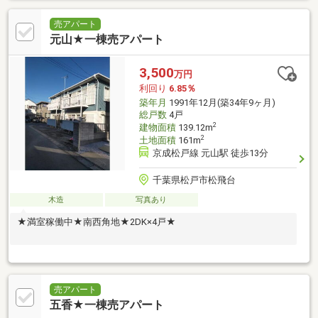
売アパート
元山★一棟売アパート
3,500
万円
利回り
6.85％
築年月
1991年12月(築34年9ヶ月)
総戸数
4戸
2
建物面積
139.12m
2
土地面積
161m
京成松戸線 元山駅 徒歩13分
千葉県松戸市松飛台
木造
写真あり
★満室稼働中★南西角地★2DK×4戸★
売アパート
五香★一棟売アパート