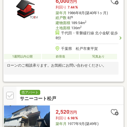
6,000
万円
利回り
7.44％
築年月
1986年8月(築40年1ヶ月)
総戸数
8戸
2
建物面積
189.54m
2
土地面積
136m
千代田・常磐緩行線 北小金駅 徒歩
8分
千葉県 松戸市東平賀
1週間以内公開
鉄骨造
写真あり
ローンのご相談承ります。お気軽にお問い合わせください。
売アパート
サニーコート松戸
2,520
万円
利回り
6.98％
築年月
1977年9月(築49年)