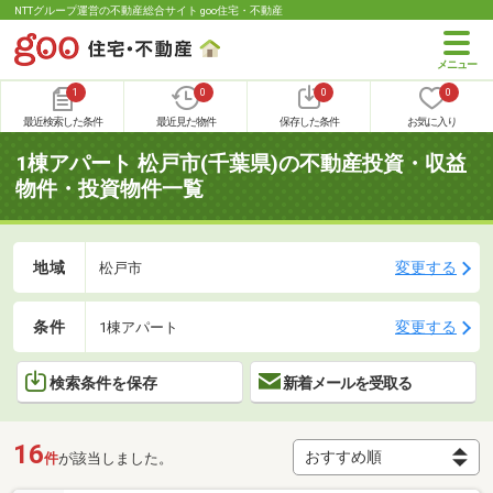
NTTグループ運営の不動産総合サイト goo住宅・不動産
1
0
0
0
最近検索した条件
最近見た物件
保存した条件
お気に入り
1棟アパート 松戸市(千葉県)の不動産投資・収益
物件・投資物件一覧
地域
変更する
松戸市
条件
変更する
1棟アパート
検索条件を保存
新着メールを受取る
16
件
が該当しました。