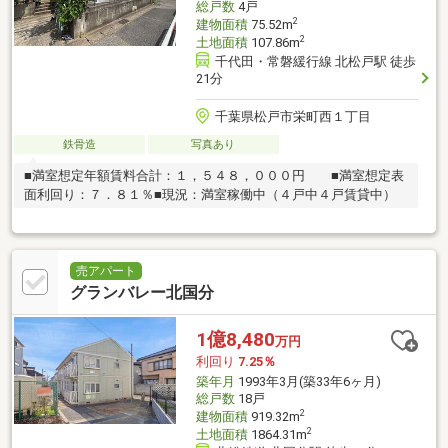
総戸数
4戸
2
建物面積
75.52m
2
土地面積
107.86m
千代田・常磐緩行線 北松戸駅 徒歩
21分
千葉県松戸市栄町西１丁目
鉄骨造
写真あり
■満室想定年額賃料合計：１，５４８，０００円 ■満室想定表
面利回り：７．８１％■現況：満室稼働中（４戸中４戸賃貸中）
売アパート
グランバレー北国分
1億8,480
万円
利回り
7.25％
築年月
1993年3月(築33年6ヶ月)
総戸数
18戸
2
建物面積
919.32m
2
土地面積
1864.31m