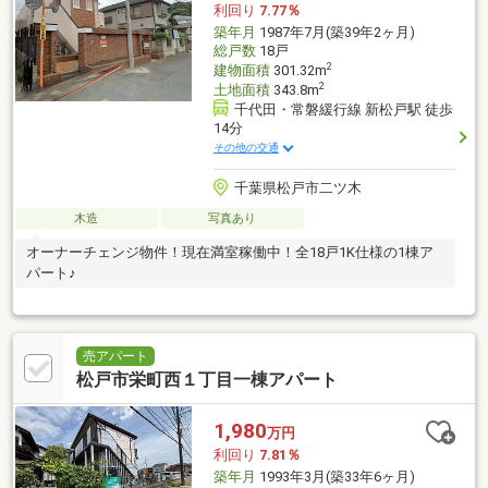
利回り
7.77％
築年月
1987年7月(築39年2ヶ月)
総戸数
18戸
2
建物面積
301.32m
2
土地面積
343.8m
千代田・常磐緩行線 新松戸駅 徒歩
14分
その他の交通
千葉県松戸市二ツ木
木造
写真あり
オーナーチェンジ物件！現在満室稼働中！全18戸1K仕様の1棟ア
パート♪
売アパート
松戸市栄町西１丁目一棟アパート
1,980
万円
利回り
7.81％
築年月
1993年3月(築33年6ヶ月)