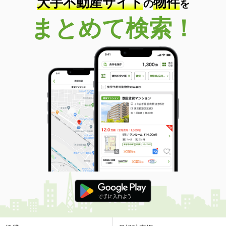
大手不動産サイト
物件
の
を
まとめて検索！