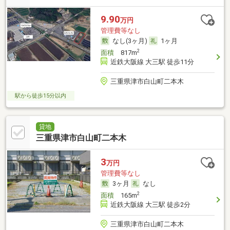
9.90
万円
管理費等なし
なし(3ヶ月)
1ヶ月
2
面積
817m
近鉄大阪線 大三駅 徒歩11分
三重県津市白山町二本木
駅から徒歩15分以内
貸地
三重県津市白山町二本木
3
万円
管理費等なし
3ヶ月
なし
2
面積
165m
近鉄大阪線 大三駅 徒歩2分
三重県津市白山町二本木