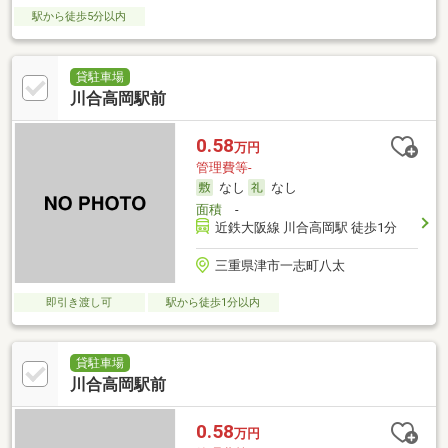
駅から徒歩5分以内
貸駐車場
川合高岡駅前
0.58
万円
管理費等-
なし
なし
面積
-
近鉄大阪線 川合高岡駅 徒歩1分
三重県津市一志町八太
即引き渡し可
駅から徒歩1分以内
貸駐車場
川合高岡駅前
0.58
万円