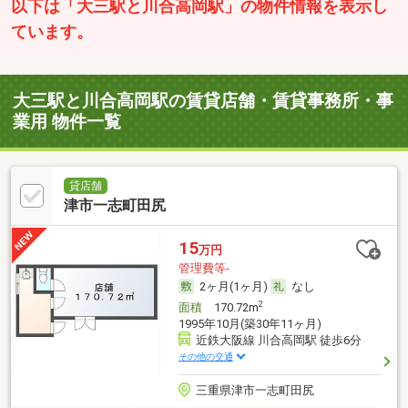
以下は「大三駅と川合高岡駅」の物件情報を表示し
ています。
大三駅と川合高岡駅の賃貸店舗・賃貸事務所・事
業用 物件一覧
貸店舗
津市一志町田尻
15
万円
管理費等-
2ヶ月(1ヶ月)
なし
2
面積
170.72m
1995年10月(築30年11ヶ月)
近鉄大阪線 川合高岡駅 徒歩6分
その他の交通
三重県津市一志町田尻