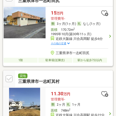
三重県津市一志町田尻
15
万円
管理費等-
3ヶ月(1ヶ月)
なし(1ヶ月)
2
面積
170.72m
1995年10月(築30年11ヶ月)
近鉄大阪線 川合高岡駅 徒歩6分
その他の交通
三重県津市一志町田尻
1階
駐車場(近隣含)
駅から徒歩7分以内
貸地
三重県津市一志町其村
11.30
万円
管理費等-
2ヶ月
1ヶ月
2
面積
748m
近鉄大阪線 川合高岡駅 徒歩22分