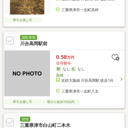
三重県津市一志町其村
即引き渡し可
貸駐車場
川合高岡駅前
0.58
万円
管理費等-
なし
なし
面積
-
近鉄大阪線 川合高岡駅 徒歩1分
三重県津市一志町八太
即引き渡し可
駅から徒歩1分以内
貸地
三重県津市白山町二本木