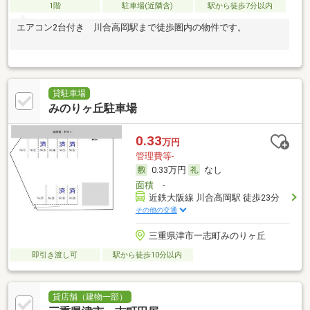
1階
駐車場(近隣含)
駅から徒歩7分以内
エアコン2台付き 川合高岡駅まで徒歩圏内の物件です。
貸駐車場
みのりヶ丘駐車場
0.33
万円
管理費等-
0.33万円
なし
面積
-
近鉄大阪線 川合高岡駅 徒歩23分
その他の交通
三重県津市一志町みのりヶ丘
即引き渡し可
駅から徒歩10分以内
貸店舗（建物一部）