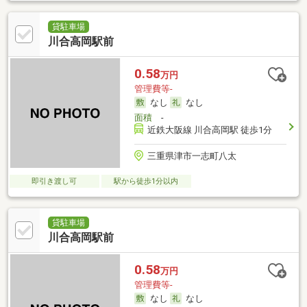
貸駐車場
川合高岡駅前
0.58
万円
管理費等-
なし
なし
面積
-
近鉄大阪線 川合高岡駅 徒歩1分
三重県津市一志町八太
即引き渡し可
駅から徒歩1分以内
貸駐車場
川合高岡駅前
0.58
万円
管理費等-
なし
なし