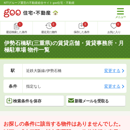
NTTグループ運営の不動産総合サイト goo住宅・不動産
1
0
0
0
最近検索した条件
最近見た物件
保存した条件
お気に入り
伊勢石橋駅(三重県)の賃貸店舗・賃貸事務所・月
極駐車場 物件一覧
駅
変更する
近鉄大阪線/伊勢石橋
条件
変更する
指定なし
検索条件を保存
新着メールを受取る
お探しの条件に該当する物件はありませんでした。