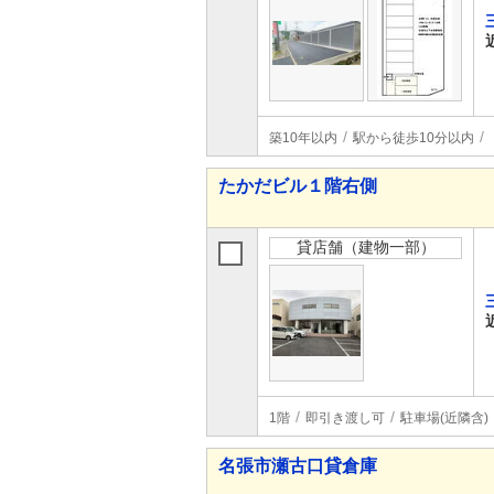
築10年以内
駅から徒歩10分以内
たかだビル１階右側
貸店舗（建物一部）
1階
即引き渡し可
駐車場(近隣含)
名張市瀬古口貸倉庫