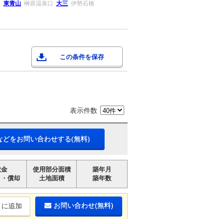
山
東青山
榊原温泉口
大三
伊勢石橋
この条件を保存
表示件数
などをお問い合わせする(無料)
敷金
使用部分面積
築年月
引・償却
土地面積
築年数
お問い合わせ(無料)
りに追加