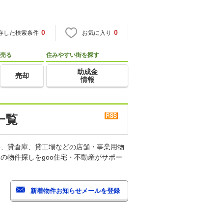
0
0
存した検索条件
お気に入り
売る
住みやすい街を探す
助成金
売却
情報
一覧
ル、貸倉庫、貸工場などの店舗・事業用物
の物件探しをgoo住宅・不動産がサポー