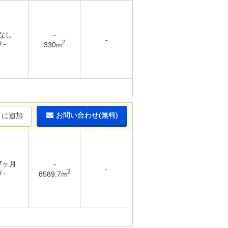
 なし
-
-
2
 -
330m
お問い合わせ(無料)
りに追加
 7ヶ月
-
-
2
 -
8589.7m