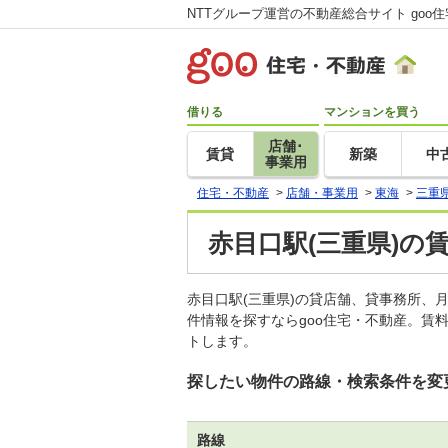
NTTグループ運営の不動産総合サイト goo
借りる
マンションを買う
店舗･
賃貸
新築
中
事業用
住宅・不動産
>
店舗・事業用
>
東海
>
三重
赤目口駅(三重県)の
赤目口駅(三重県)の貸店舗、貸事務所
件情報を探すならgoo住宅・不動産。賃
トします。
探したい物件の路線・検索条件を変
路線