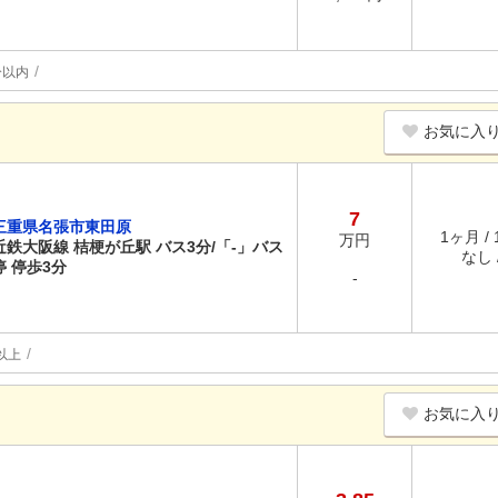
分以内
お気に入
7
三重県名張市東田原
1ヶ月 /
万円
近鉄大阪線 桔梗が丘駅 バス3分/「-」バス
なし /
停 停歩3分
-
以上
お気に入