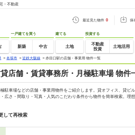
住宅・不動産
0
最近見た物件
保
一戸建てを買う
建てる
投資する
不動産
古
新築
中古
土地
土地活用
投資
県
>
名張市
>
近鉄大阪線
>
赤目口駅の店舗・事業用 物件一覧
賃貸店舗・賃貸事務所・月極駐車場 物件
、月極駐車場などの店舗・事業用物件をご紹介します。貸オフィス、貸ビ
料・広さ・間取り・写真・人気のこだわり条件から物件を簡単検索。理想
更して再検索