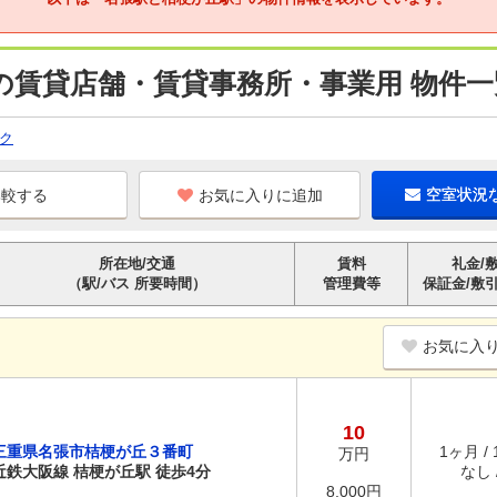
の賃貸店舗・賃貸事務所・事業用 物件一
ク
お気に入りに追加
空室状況
所在地/交通
賃料
礼金/
（駅/バス 所要時間）
管理費等
保証金/敷
お気に入
10
三重県名張市桔梗が丘３番町
1ヶ月 /
万円
近鉄大阪線 桔梗が丘駅 徒歩4分
なし /
8,000円