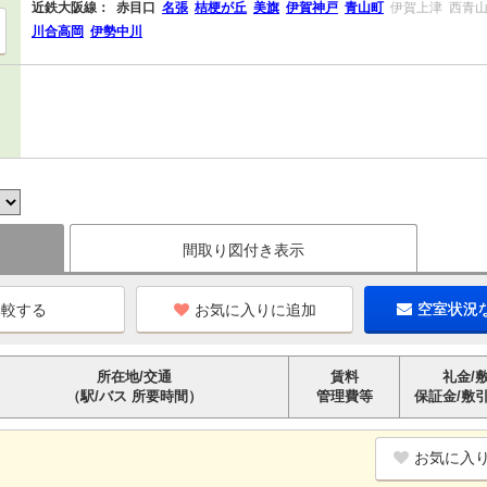
近鉄大阪線：
赤目口
名張
桔梗が丘
美旗
伊賀神戸
青山町
伊賀上津
西青
川合高岡
伊勢中川
間取り図付き表示
お気に入りに追加
空室状況
所在地/交通
賃料
礼金/
（駅/バス 所要時間）
管理費等
保証金/敷
お気に入