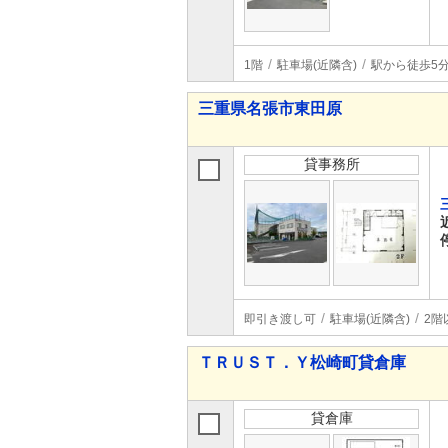
1階
駐車場(近隣含)
駅から徒歩5
三重県名張市東田原
貸事務所
即引き渡し可
駐車場(近隣含)
2階
ＴＲＵＳＴ．Ｙ松崎町貸倉庫
貸倉庫