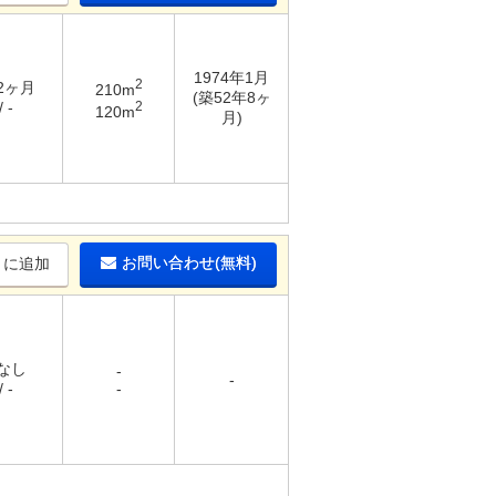
1974年1月
2
 2ヶ月
210m
(築52年8ヶ
2
 -
120m
月)
お問い合わせ(無料)
りに追加
 なし
-
-
 -
-