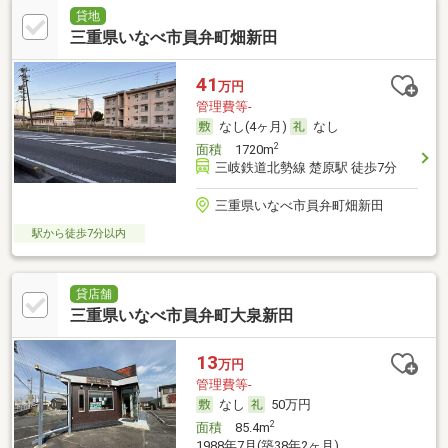
貸地
三重県いなべ市員弁町畑新田
41
万円
管理費等-
なし(4ヶ月)
なし
2
面積
1720m
三岐鉄道北勢線 楚原駅 徒歩7分
三重県いなべ市員弁町畑新田
駅から徒歩7分以内
貸店舗
三重県いなべ市員弁町大泉新田
13
万円
管理費等-
なし
50万円
2
面積
85.4m
1988年7月(築38年2ヶ月)