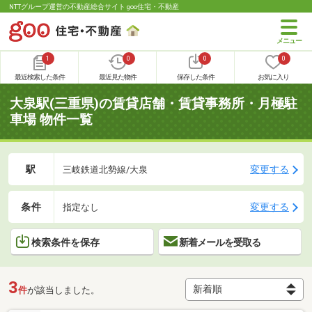
NTTグループ運営の不動産総合サイト goo住宅・不動産
1
0
0
0
最近検索した条件
最近見た物件
保存した条件
お気に入り
大泉駅(三重県)の賃貸店舗・賃貸事務所・月極駐
車場 物件一覧
駅
変更する
三岐鉄道北勢線/大泉
条件
変更する
指定なし
検索条件を保存
新着メールを受取る
3
件
が該当しました。