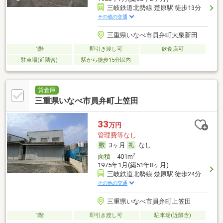
三岐鉄道北勢線 楚原駅 徒歩13分
その他の交通
三重県いなべ市員弁町大泉新田
1階
即引き渡し可
飲食店可
駐車場(近隣含)
駅から徒歩15分以内
貸倉庫
三重県いなべ市員弁町上笠田
33
万円
管理費等なし
3ヶ月
なし
2
面積
401m
1975年1月(築51年8ヶ月)
三岐鉄道北勢線 楚原駅 徒歩24分
その他の交通
三重県いなべ市員弁町上笠田
1階
即引き渡し可
駐車場(近隣含)