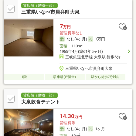
貸店舗（建物一部）
三重県いなべ市員弁町大泉
7
万円
管理費等なし
なし(4ヶ月)
7万円
2
面積
110m
1965年4月(築61年5ヶ月)
三岐鉄道北勢線 大泉駅 徒歩6分
三重県いなべ市員弁町大泉
1階
駐車場(近隣含)
駅から徒歩7分以内
貸店舗（建物一部）
大泉飲食テナント
14.30
万円
管理費等-
なし(4ヶ月)
1ヶ月
2
面積
68m