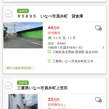
貸倉庫
Ｒ５８９５ いなべ市員弁町 貸倉庫
44
万円
管理費等-
2ヶ月
1ヶ月
2
面積
870m
1985年1月(築41年8ヶ月)
三岐鉄道北勢線 楚原駅 徒歩20分
三重県いなべ市員弁町松之木
駅から徒歩20分以内
貸倉庫
三重県いなべ市員弁町上笠田
33
万円
管理費等なし