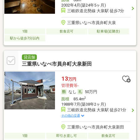
2002年4月(築24年5ヶ月)
三岐鉄道北勢線 大泉駅 徒歩7分
三重県いなべ市員弁町大泉
1階
飲食店可
駐車場(近隣含)
駅から徒歩7分以内
貸店舗
三重県いなべ市員弁町大泉新田
13
万円
管理費等-
なし
50万円
2
面積
85.4m
1988年7月(築38年2ヶ月)
三岐鉄道北勢線 大泉駅 徒歩21分
その他の交通
三重県いなべ市員弁町大泉新田
1階
即引き渡し可
飲食店可