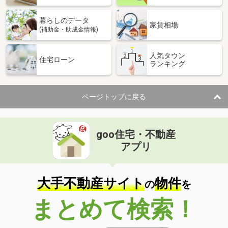
暮らしのデータ
家賃相場
(補助金・助成金情報)
人気タウン
住宅ローン
ランキング
ページトップに戻る
goo住宅・不動産
アプリ
大手不動産サイト
物件
の
を
まとめて検索！