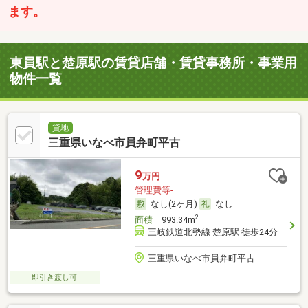
ます。
東員駅と楚原駅の賃貸店舗・賃貸事務所・事業用
物件一覧
貸地
三重県いなべ市員弁町平古
9
万円
管理費等-
なし(2ヶ月)
なし
2
面積
993.34m
三岐鉄道北勢線 楚原駅 徒歩24分
三重県いなべ市員弁町平古
即引き渡し可