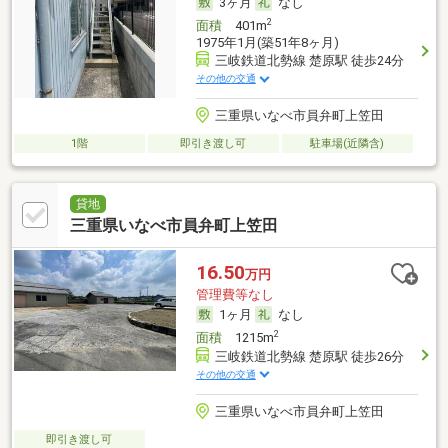
3ヶ月
なし
2
面積
401m
1975年1月(築51年8ヶ月)
三岐鉄道北勢線 楚原駅 徒歩24分
その他の交通
三重県いなべ市員弁町上笠田
1階
即引き渡し可
駐車場(近隣含)
貸地
三重県いなべ市員弁町上笠田
16.50
万円
管理費等なし
1ヶ月
なし
2
面積
1215m
三岐鉄道北勢線 楚原駅 徒歩26分
その他の交通
三重県いなべ市員弁町上笠田
即引き渡し可