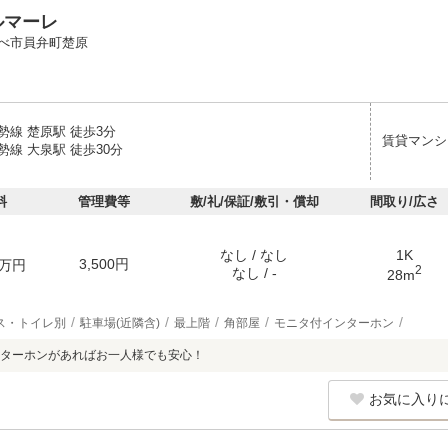
ルマーレ
べ市員弁町楚原
勢線 楚原駅 徒歩3分
賃貸マンシ
線 大泉駅 徒歩30分
料
管理費等
敷/礼/保証/敷引・償却
間取り/広さ
なし / なし
1K
3,500円
万円
2
なし / -
28m
ス・トイレ別
駐車場(近隣含)
最上階
角部屋
モニタ付インターホン
ターホンがあればお一人様でも安心！
お気に入り