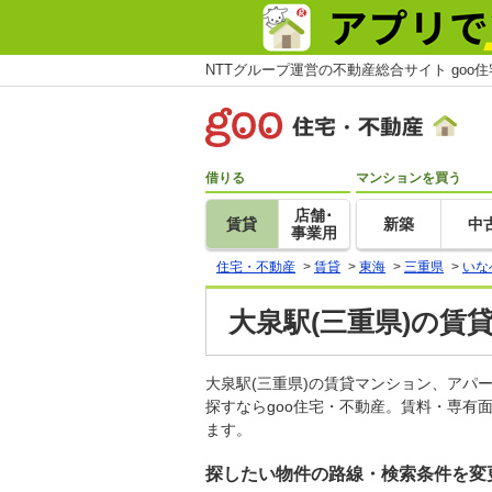
NTTグループ運営の不動産総合サイト goo
借りる
マンションを買う
店舗･
賃貸
新築
中
事業用
住宅・不動産
>
賃貸
>
東海
>
三重県
>
いな
大泉駅(三重県)の賃
大泉駅(三重県)の賃貸マンション、ア
探すならgoo住宅・不動産。賃料・専有
ます。
探したい物件の路線・検索条件を変