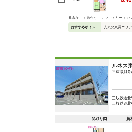
5.40
礼金なし
敷金なし
ファミリー
バ
おすすめポイント
人気の東員エリア
ルネス
三重県員弁
三岐鉄道北
三岐鉄道北勢
間取り図
賃