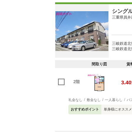
シング
三重県員弁
三岐鉄道北勢
三岐鉄道北勢
間取り図
賃
2階
3.40
礼金なし
敷金なし
一人暮らし
バ
おすすめポイント
単身様にオススメ