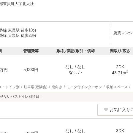
郡東員町大字北大社
線 東員駅 徒歩10分
賃貸マンシ
線 大泉駅 徒歩28分
料
管理費等
敷/礼/保証/敷引・償却
間取り/広さ
なし / なし
2DK
5,000円
万円
2
なし / -
43.71m
ス・トイレ別
駐車場(近隣含)
南向き
モニタ付インターホン
収納スペース
せないバストイレ別項目！
お気に入り
3DK
なし / なし