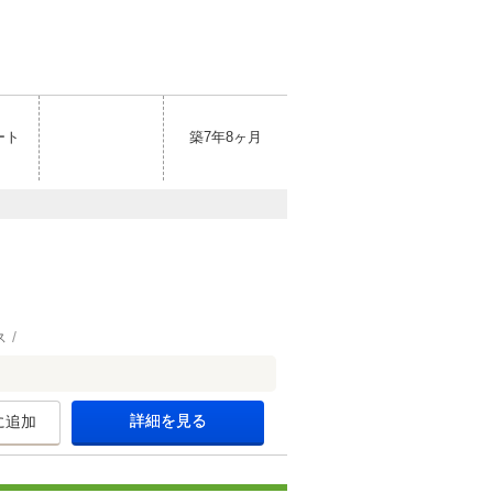
ート
築7年8ヶ月
ス
詳細を見る
に追加