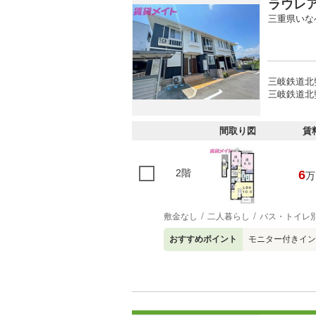
ラウレ
三重県いな
三岐鉄道北
三岐鉄道北勢
間取り図
賃
2階
6
万
敷金なし
二人暮らし
バス・トイレ
おすすめポイント
モニター付きイン