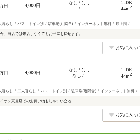
1LDK
なし / なし
4,000円
万円
2
- / -
44m
人暮らし
バス・トイレ別
駐車場(近隣含)
インターネット無料
最上階
合、当店では来店しなくてもお部屋を探せます。
お気に入り
なし / なし
1LDK
4,000円
万円
2
なし / -
44m
人暮らし
二人暮らし
バス・トイレ別
駐車場(近隣含)
インターネット無料
イオン東員店でのお買い物もしやすい立地。
お気に入り