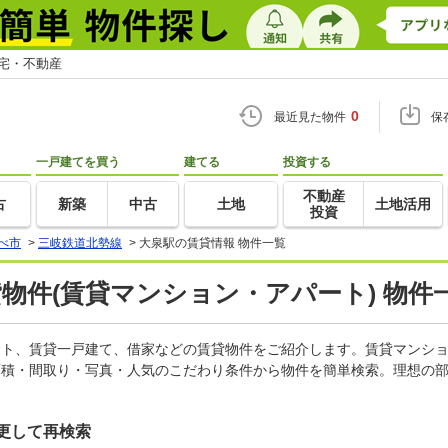
住宅・不動産
0
最近見た物件
保
一戸建てを買う
建てる
投資する
不動産
古
新築
中古
土地
土地活用
投資
べ市
>
三岐鉄道北勢線
>
大泉駅の賃貸情報 物件一覧
貸物件(賃貸マンション・アパート) 物件
パート、賃貸一戸建て、借家などの賃貸物件をご紹介します。賃貸マンシ
面積・間取り・写真・人気のこだわり条件から物件を簡単検索。理想の部
更して再検索