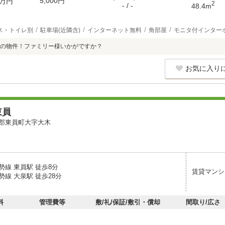
5,000円
万円
2
- / -
48.4m
ス・トイレ別
駐車場(近隣含)
インターネット無料
角部屋
モニタ付インター
の物件！ファミリー様いかがですか？
お気に入り
東員
郡東員町大字大木
勢線 東員駅 徒歩8分
賃貸マンシ
線 大泉駅 徒歩28分
料
管理費等
敷/礼/保証/敷引・償却
間取り/広さ