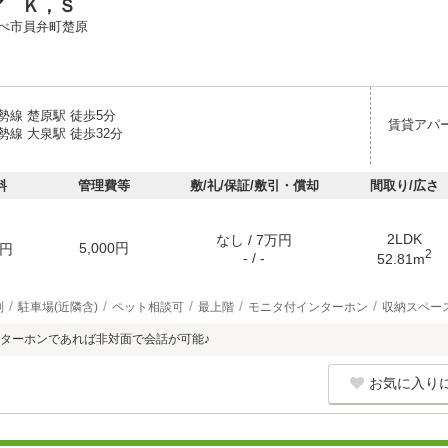
ア Ｋ，Ｓ
べ市員弁町楚原
勢線 楚原駅 徒歩5分
賃貸アパ
線 大泉駅 徒歩32分
料
管理費等
敷/礼/保証/敷引・償却
間取り/広さ
2LDK
なし / 7万円
5,000円
円
2
- / -
52.81m
別
駐車場(近隣含)
ペット相談可
最上階
モニタ付インターホン
収納スペー
ターホンであれば非対面で会話が可能♪
お気に入り