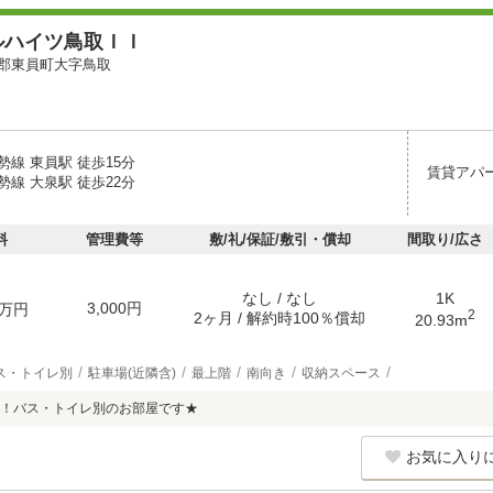
ルハイツ鳥取ＩＩ
郡東員町大字鳥取
線 東員駅 徒歩15分
賃貸アパ
線 大泉駅 徒歩22分
料
管理費等
敷/礼/保証/敷引・償却
間取り/広さ
なし / なし
1K
3,000円
万円
2
2ヶ月 / 解約時100％償却
20.93m
ス・トイレ別
駐車場(近隣含)
最上階
南向き
収納スペース
！バス・トイレ別のお部屋です★
お気に入り