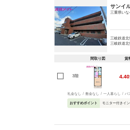
サンイ
三重県いな
三岐鉄道北
三岐鉄道北勢
間取り図
賃
3階
4.40
礼金なし
敷金なし
一人暮らし
バ
おすすめポイント
モニター付きイン