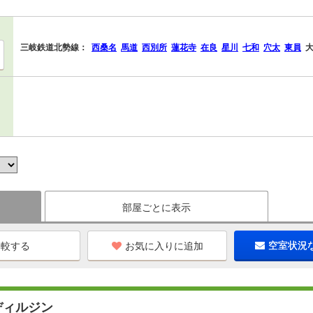
三岐鉄道北勢線：
西桑名
馬道
西別所
蓮花寺
在良
星川
七和
穴太
東員
部屋ごとに表示
お気に入りに追加
空室状況
ディルジン