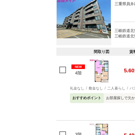
三重県員弁
三岐鉄道北勢
三岐鉄道北勢
間取り図
賃
NEW
5.60
4階
礼金なし
敷金なし
二人暮らし
バ
おすすめポイント
お部屋探しで欠か
3階