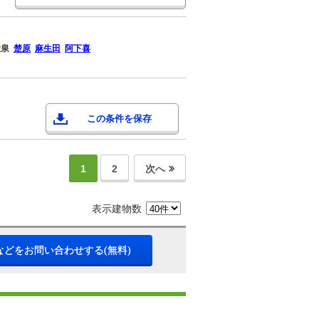
大泉
楚原
麻生田
阿下喜
この条件を保存
1
2
次へ
表示建物数
などをお問い合わせする(無料)