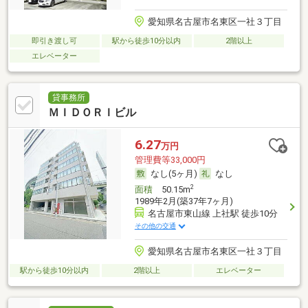
愛知県名古屋市名東区一社３丁目
即引き渡し可
駅から徒歩10分以内
2階以上
エレベーター
貸事務所
ＭＩＤＯＲＩビル
6.27
万円
管理費等33,000円
なし(5ヶ月)
なし
2
面積
50.15m
1989年2月(築37年7ヶ月)
名古屋市東山線 上社駅 徒歩10分
その他の交通
愛知県名古屋市名東区一社３丁目
駅から徒歩10分以内
2階以上
エレベーター