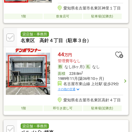
愛知県名古屋市名東区神里１丁目
1階
飲食店可
駐車場(近隣含)
貸店舗・事務所
名東区 高針４丁目（駐車３台）
44
万円
管理費等なし
なし(6ヶ月)
なし
2
面積
228.8m
1989年11月(築36年10ヶ月)
名古屋市東山線 上社駅 徒歩29分
その他の交通
愛知県名古屋市名東区高針４丁目
1階
即引き渡し可
駐車場(近隣含)
貸店舗・事務所