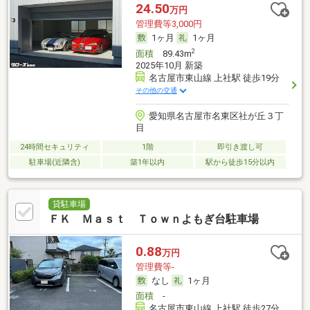
24.50
万円
管理費等3,000円
1ヶ月
1ヶ月
2
面積
89.43m
2025年10月 新築
名古屋市東山線 上社駅 徒歩19分
その他の交通
愛知県名古屋市名東区社が丘３丁
目
24時間セキュリティ
1階
即引き渡し可
駐車場(近隣含)
築1年以内
駅から徒歩15分以内
貸駐車場
ＦＫ Ｍａｓｔ Ｔｏｗｎよもぎ台駐車場
0.88
万円
管理費等-
なし
1ヶ月
面積
-
名古屋市東山線 上社駅 徒歩27分