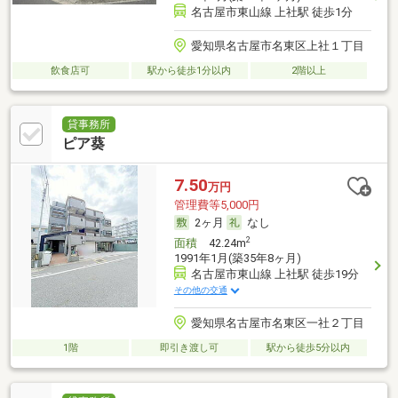
名古屋市東山線 上社駅 徒歩1分
愛知県名古屋市名東区上社１丁目
飲食店可
駅から徒歩1分以内
2階以上
貸事務所
ピア葵
7.50
万円
管理費等5,000円
2ヶ月
なし
2
面積
42.24m
1991年1月(築35年8ヶ月)
名古屋市東山線 上社駅 徒歩19分
その他の交通
愛知県名古屋市名東区一社２丁目
1階
即引き渡し可
駅から徒歩5分以内