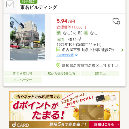
貸事務所
東名ビルディング
5.94
万円
管理費等11,000円
なし(3ヶ月)
なし
2
面積
45.31m
1972年10月(築53年11ヶ月)
名古屋市東山線 上社駅 徒歩7分
その他の交通
愛知県名古屋市名東区上社３丁目
即引き渡し可
駅から徒歩5分以内
2階以上
エレベーター