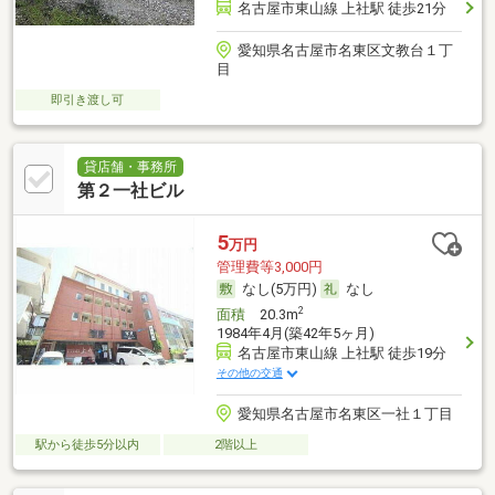
名古屋市東山線 上社駅 徒歩21分
愛知県名古屋市名東区文教台１丁
目
即引き渡し可
貸店舗・事務所
第２一社ビル
5
万円
管理費等3,000円
なし(5万円)
なし
2
面積
20.3m
1984年4月(築42年5ヶ月)
名古屋市東山線 上社駅 徒歩19分
その他の交通
愛知県名古屋市名東区一社１丁目
駅から徒歩5分以内
2階以上