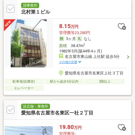
貸事務所
北村第１ビル
8.15
万円
管理費等23,280円
5ヶ月
なし
2
面積
38.47m
1982年5月(築44年4ヶ月)
名古屋市東山線 上社駅 徒歩5分
その他の交通
愛知県名古屋市名東区上社３丁目
駐車場(近隣含)
駅から徒歩5分以内
2階以上
エレベーター
貸店舗・事務所
愛知県名古屋市名東区一社２丁目
19.80
万円
管理費等-