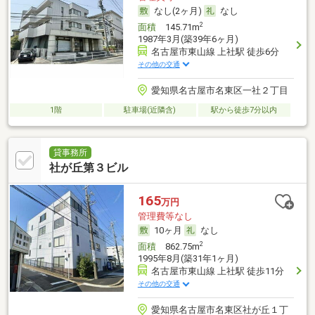
なし(2ヶ月)
なし
2
面積
145.71m
1987年3月(築39年6ヶ月)
名古屋市東山線 上社駅 徒歩6分
その他の交通
愛知県名古屋市名東区一社２丁目
1階
駐車場(近隣含)
駅から徒歩7分以内
貸事務所
社が丘第３ビル
165
万円
管理費等なし
10ヶ月
なし
2
面積
862.75m
1995年8月(築31年1ヶ月)
名古屋市東山線 上社駅 徒歩11分
その他の交通
愛知県名古屋市名東区社が丘１丁