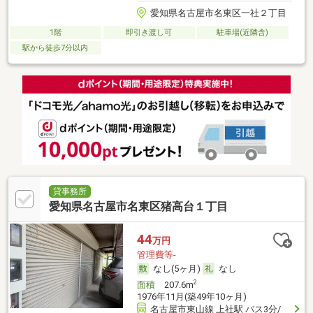
愛知県名古屋市名東区一社２丁目
1階
即引き渡し可
駐車場(近隣含)
駅から徒歩7分以内
貸事務所
愛知県名古屋市名東区猪高台１丁目
44
万円
管理費等-
なし(5ヶ月)
なし
2
面積
207.6m
1976年11月(築49年10ヶ月)
名古屋市東山線 上社駅 バス3分/