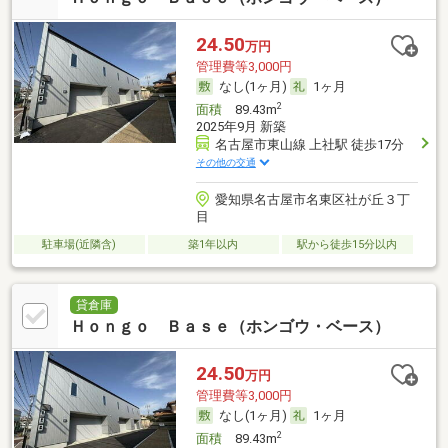
24.50
万円
管理費等3,000円
なし(1ヶ月)
1ヶ月
2
面積
89.43m
2025年9月 新築
名古屋市東山線 上社駅 徒歩17分
その他の交通
愛知県名古屋市名東区社が丘３丁
目
駐車場(近隣含)
築1年以内
駅から徒歩15分以内
貸倉庫
Ｈｏｎｇｏ Ｂａｓｅ（ホンゴウ・ベース）
24.50
万円
管理費等3,000円
なし(1ヶ月)
1ヶ月
2
面積
89.43m