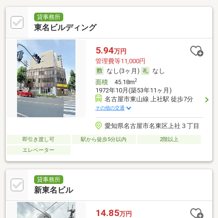
貸事務所
東名ビルディング
5.94
万円
管理費等11,000円
なし(3ヶ月)
なし
2
面積
45.18m
1972年10月(築53年11ヶ月)
名古屋市東山線 上社駅 徒歩7分
その他の交通
愛知県名古屋市名東区上社３丁目
即引き渡し可
駅から徒歩5分以内
2階以上
エレベーター
貸事務所
新東名ビル
14.85
万円