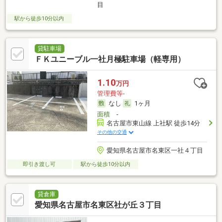
目
駅から徒歩10分以内
貸駐車場
ＦＫユニーブル一社月極駐車場（軽専用）
1.10
万円
管理費等-
なし
1ヶ月
面積
-
名古屋市東山線 上社駅 徒歩14分
その他の交通
愛知県名古屋市名東区一社４丁目
即引き渡し可
駅から徒歩10分以内
貸倉庫
愛知県名古屋市名東区社が丘３丁目