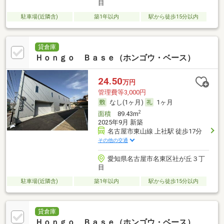
目
駐車場(近隣含)
築1年以内
駅から徒歩15分以内
貸倉庫
Ｈｏｎｇｏ Ｂａｓｅ（ホンゴウ・ベース）
24.50
万円
管理費等3,000円
なし(1ヶ月)
1ヶ月
2
面積
89.43m
2025年9月 新築
名古屋市東山線 上社駅 徒歩17分
その他の交通
愛知県名古屋市名東区社が丘３丁
目
駐車場(近隣含)
築1年以内
駅から徒歩15分以内
貸倉庫
Ｈｏｎｇｏ Ｂａｓｅ（ホンゴウ・ベース）