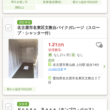
即引き渡し可
駐車場(近隣含)
駅から徒歩10分以内
2階以上
貸駐車場
名古屋市名東区文教台バイクガレージ（スロー
プ・シャッター付）
1.21
万円
管理費等-
なし(1ヶ月)
なし
面積
-
名古屋市東山線 上社駅 徒歩14分
その他の交通
愛知県名古屋市名東区文教台２丁
目
駅から徒歩15分以内
貸倉庫
Ｈｏｎｇｏ Ｂａｓｅ（ホンゴウ・ベース）