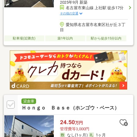
2025年9月 新築
名古屋市東山線 上社駅 徒歩17分
その他の交通
愛知県名古屋市名東区社が丘３丁
目
駐車場(近隣含)
築1年以内
駅から徒歩15分以内
貸倉庫
Ｈｏｎｇｏ Ｂａｓｅ（ホンゴウ・ベース）
24.50
万円
管理費等3,000円
なし(1ヶ月)
1ヶ月