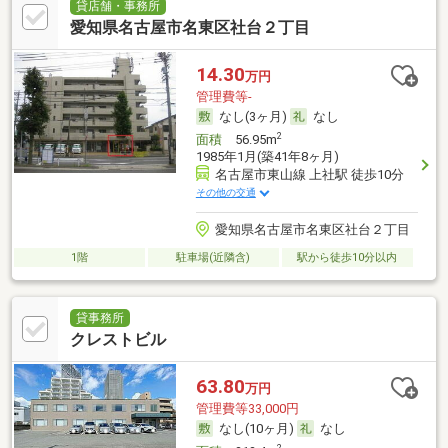
貸店舗・事務所
愛知県名古屋市名東区社台２丁目
14.30
万円
管理費等-
なし(3ヶ月)
なし
2
面積
56.95m
1985年1月(築41年8ヶ月)
名古屋市東山線 上社駅 徒歩10分
その他の交通
愛知県名古屋市名東区社台２丁目
1階
駐車場(近隣含)
駅から徒歩10分以内
貸事務所
クレストビル
63.80
万円
管理費等33,000円
なし(10ヶ月)
なし