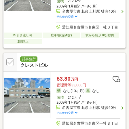
2
面積
212.4m
2009年1月(築17年8ヶ月)
名古屋市東山線 上社駅 徒歩10分
その他の交通
愛知県名古屋市名東区一社３丁目
即引き渡し可
駐車場(近隣含)
駅から徒歩10分以内
2階以上
貸事務所
クレストビル
63.80
万円
管理費等33,000円
なし(10ヶ月)
なし
2
面積
212.4m
2009年1月(築17年8ヶ月)
名古屋市東山線 上社駅 徒歩10分
その他の交通
愛知県名古屋市名東区一社３丁目