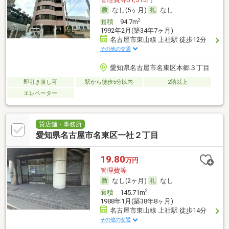
なし(5ヶ月)
なし
2
面積
94.7m
1992年2月(築34年7ヶ月)
名古屋市東山線 上社駅 徒歩12分
その他の交通
愛知県名古屋市名東区本郷３丁目
即引き渡し可
駅から徒歩5分以内
2階以上
エレベーター
貸店舗・事務所
愛知県名古屋市名東区一社２丁目
19.80
万円
管理費等-
なし(2ヶ月)
なし
2
面積
145.71m
1988年1月(築38年8ヶ月)
名古屋市東山線 上社駅 徒歩14分
その他の交通