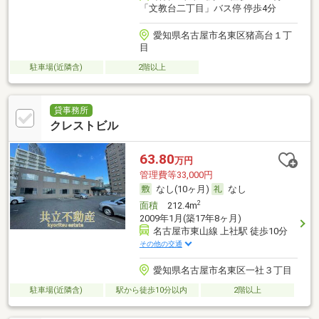
「文教台二丁目」バス停 停歩4分
愛知県名古屋市名東区猪高台１丁
目
駐車場(近隣含)
2階以上
貸事務所
クレストビル
63.80
万円
管理費等33,000円
なし(10ヶ月)
なし
2
面積
212.4m
2009年1月(築17年8ヶ月)
名古屋市東山線 上社駅 徒歩10分
その他の交通
愛知県名古屋市名東区一社３丁目
駐車場(近隣含)
駅から徒歩10分以内
2階以上