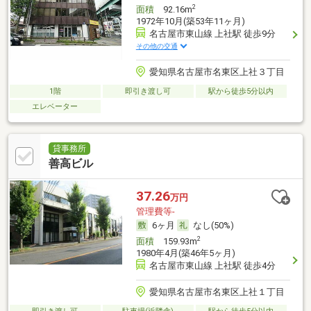
2
面積
92.16m
1972年10月(築53年11ヶ月)
名古屋市東山線 上社駅 徒歩9分
その他の交通
愛知県名古屋市名東区上社３丁目
1階
即引き渡し可
駅から徒歩5分以内
エレベーター
貸事務所
善高ビル
37.26
万円
管理費等-
6ヶ月
なし(50%)
2
面積
159.93m
1980年4月(築46年5ヶ月)
名古屋市東山線 上社駅 徒歩4分
愛知県名古屋市名東区上社１丁目