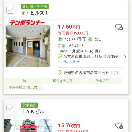
貸店舗・事務所
ザ・ヒルズ１
17.60
万円
管理費等19,800円
なし(48万円)
なし
2
面積
63.47m
1985年1月(築41年8ヶ月)
名古屋市東山線 上社駅 徒歩18分
その他の交通
愛知県名古屋市名東区高社１丁目
1階
即引き渡し可
飲食店可
駅から徒歩5分以内
貸事務所
ＴＡＫビル
15.76
万円
管理費等31,515円