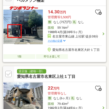
ベルメゾン極楽
14.30
万円
管理費等5,500円
なし(75万円)
なし
2
面積
59.16m
1988年4月(築38年5ヶ月)
名古屋市東山線 上社駅 徒歩38分
その他の交通
愛知県名古屋市名東区大針１丁目
1階
即引き渡し可
貸店舗（建物一部）
愛知県名古屋市名東区上社１丁目
22
万円
管理費等なし
なし(6ヶ月)
なし
2
面積
79.43m
1982年3月(築44年6ヶ月)