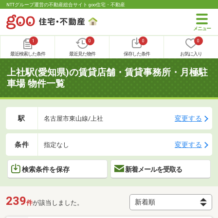
NTTグループ運営の不動産総合サイト goo住宅・不動産
1
0
0
0
最近検索した条件
最近見た物件
保存した条件
お気に入り
上社駅(愛知県)の賃貸店舗・賃貸事務所・月極駐
車場 物件一覧
駅
変更する
名古屋市東山線/上社
条件
変更する
指定なし
検索条件を保存
新着メールを受取る
239
件
が該当しました。