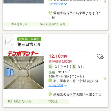
その他の交通
愛知県名古屋市名東区よもぎ台１
丁目
即引き渡し可
駅から徒歩20分以内
貸店舗・事務所
第三日吉ビル
12.10
万円
管理費等5,500円
なし(4ヶ月)
なし
2
面積
32.17m
1984年4月(築42年5ヶ月)
名古屋市東山線 上社駅 徒歩8分
その他の交通
愛知県名古屋市名東区本郷２丁目
駅から徒歩5分以内
2階以上