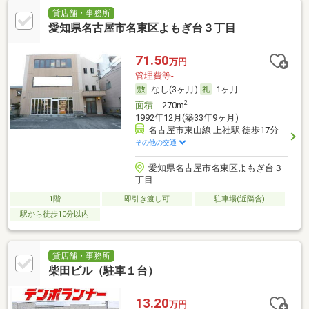
貸店舗・事務所
愛知県名古屋市名東区よもぎ台３丁目
71.50
万円
管理費等-
なし(3ヶ月)
1ヶ月
2
面積
270m
1992年12月(築33年9ヶ月)
名古屋市東山線 上社駅 徒歩17分
その他の交通
愛知県名古屋市名東区よもぎ台３
丁目
1階
即引き渡し可
駐車場(近隣含)
駅から徒歩10分以内
貸店舗・事務所
柴田ビル（駐車１台）
13.20
万円