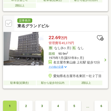
即引き渡し可
駐車場(近隣含)
駅から徒歩5分以内
2階以上
貸事務所
東名グランドビル
22.69
万円
管理費等45,375円
なし(6ヶ月)
なし
2
面積
90.9m
1975年1月(築51年8ヶ月)
名古屋市東山線 上社駅 徒歩12分
その他の交通
愛知県名古屋市名東区一社２丁目
駐車場(近隣含)
駅から徒歩5分以内
2階以上
…
1
2
3
4
5
6