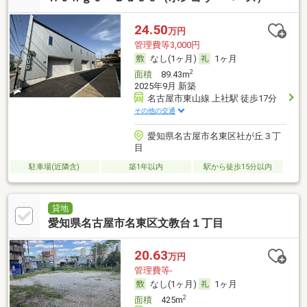
24.50
万円
管理費等3,000円
なし(1ヶ月)
1ヶ月
2
面積
89.43m
2025年9月 新築
名古屋市東山線 上社駅 徒歩17分
その他の交通
愛知県名古屋市名東区社が丘３丁
目
駐車場(近隣含)
築1年以内
駅から徒歩15分以内
貸地
愛知県名古屋市名東区文教台１丁目
20.63
万円
管理費等-
なし(1ヶ月)
1ヶ月
2
面積
425m