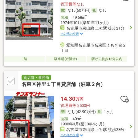
管理費等なし
なし(60万円)
なし
2
面積
49.58m
1974年10月(築51年11ヶ月)
名古屋市東山線 上社駅 徒歩21分
その他の交通
愛知県名古屋市名東区よもぎ台２
丁目
1階
駐車場(近隣含)
駅から徒歩15分以内
貸店舗・事務所
名東区神里１丁目貸店舗（駐車２台）
14.30
万円
管理費等5,500円
なし(42.90万円)
1ヶ月
2
面積
40m
1988年3月(築38年6ヶ月)
名古屋市東山線 上社駅 徒歩28分
その他の交通