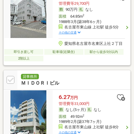
管理費等29,700円
90万円
なし
2
面積
64.85m
1988年3月(築38年6ヶ月)
名古屋市東山線 上社駅 徒歩5分
その他の交通
愛知県名古屋市名東区上社２丁目
即引き渡し可
駐車場(近隣含)
駅から徒歩5分以内
2階以上
貸事務所
ＭＩＤＯＲＩビル
6.27
万円
管理費等33,000円
なし(5ヶ月)
なし
2
面積
49.92m
1989年2月(築37年7ヶ月)
名古屋市東山線 上社駅 徒歩8分
その他の交通