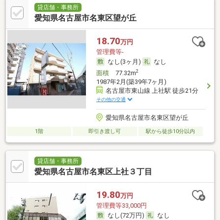
貸店舗・事務所
愛知県名古屋市名東区望が丘
18.70
万円
管理費等-
なし(3ヶ月)
なし
2
面積
77.32m
1987年2月(築39年7ヶ月)
名古屋市東山線 上社駅 徒歩21分
その他の交通
愛知県名古屋市名東区望が丘
1階
即引き渡し可
駅から徒歩10分以内
貸店舗・事務所
愛知県名古屋市名東区上社３丁目
19.80
万円
管理費等33,000円
なし(72万円)
なし