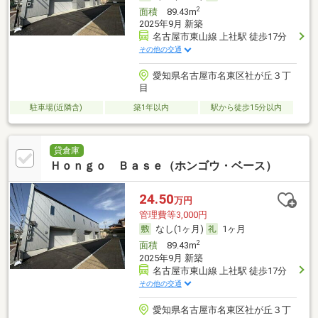
2
面積
89.43m
2025年9月 新築
名古屋市東山線 上社駅 徒歩17分
その他の交通
愛知県名古屋市名東区社が丘３丁
目
駐車場(近隣含)
築1年以内
駅から徒歩15分以内
貸倉庫
Ｈｏｎｇｏ Ｂａｓｅ（ホンゴウ・ベース）
24.50
万円
管理費等3,000円
なし(1ヶ月)
1ヶ月
2
面積
89.43m
2025年9月 新築
名古屋市東山線 上社駅 徒歩17分
その他の交通
愛知県名古屋市名東区社が丘３丁