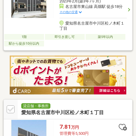
2023年2月(築3年7ヶ月)
名古屋市東山線 高畑駅 徒歩18分
その他の交通
愛知県名古屋市中川区松ノ木町１
丁目
1階
即引き渡し可
築5年以内
駅から徒歩10分以内
貸店舗・事務所
愛知県名古屋市中川区松ノ木町１丁目
7.81
万円
管理費等5,500円