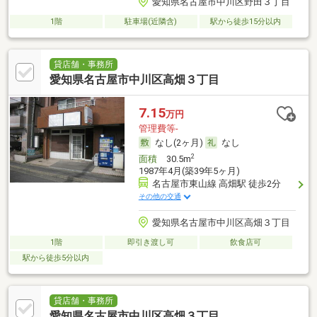
愛知県名古屋市中川区野田３丁目
1階
駐車場(近隣含)
駅から徒歩15分以内
貸店舗・事務所
愛知県名古屋市中川区高畑３丁目
7.15
万円
管理費等-
なし(2ヶ月)
なし
2
面積
30.5m
1987年4月(築39年5ヶ月)
名古屋市東山線 高畑駅 徒歩2分
その他の交通
愛知県名古屋市中川区高畑３丁目
1階
即引き渡し可
飲食店可
駅から徒歩5分以内
貸店舗・事務所
愛知県名古屋市中川区高畑３丁目