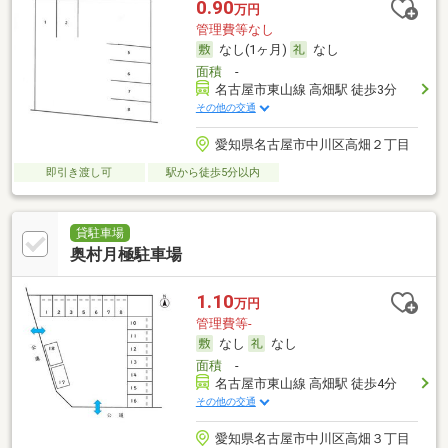
0.90
万円
管理費等なし
なし(1ヶ月)
なし
面積
-
名古屋市東山線 高畑駅 徒歩3分
その他の交通
愛知県名古屋市中川区高畑２丁目
即引き渡し可
駅から徒歩5分以内
貸駐車場
奥村月極駐車場
1.10
万円
管理費等-
なし
なし
面積
-
名古屋市東山線 高畑駅 徒歩4分
その他の交通
愛知県名古屋市中川区高畑３丁目