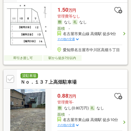
1.50
万円
管理費等なし
なし
なし
面積
-
名古屋市東山線 高畑駅 徒歩9分
その他の交通
愛知県名古屋市中川区高畑５丁目
即引き渡し可
駅から徒歩7分以内
貸駐車場
Ｎｏ．１３７上高畑駐車場
0.88
万円
管理費等-
なし(0.80万円)
なし
面積
-
名古屋市東山線 高畑駅 徒歩10分
その他の交通