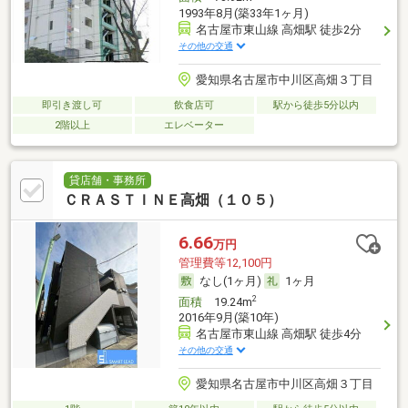
1993年8月(築33年1ヶ月)
名古屋市東山線 高畑駅 徒歩2分
その他の交通
愛知県名古屋市中川区高畑３丁目
即引き渡し可
飲食店可
駅から徒歩5分以内
2階以上
エレベーター
貸店舗・事務所
ＣＲＡＳＴＩＮＥ高畑（１０５）
6.66
万円
管理費等12,100円
なし(1ヶ月)
1ヶ月
2
面積
19.24m
2016年9月(築10年)
名古屋市東山線 高畑駅 徒歩4分
その他の交通
愛知県名古屋市中川区高畑３丁目