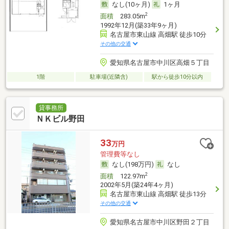
なし(10ヶ月)
1ヶ月
2
面積
283.05m
1992年12月(築33年9ヶ月)
名古屋市東山線 高畑駅 徒歩10分
その他の交通
愛知県名古屋市中川区高畑５丁目
1階
駐車場(近隣含)
駅から徒歩10分以内
貸事務所
ＮＫビル野田
33
万円
管理費等なし
なし(198万円)
なし
2
面積
122.97m
2002年5月(築24年4ヶ月)
名古屋市東山線 高畑駅 徒歩13分
その他の交通
愛知県名古屋市中川区野田２丁目