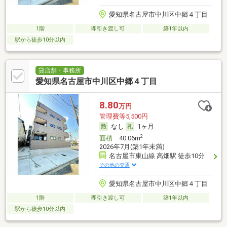
愛知県名古屋市中川区中郷４丁目
1階
即引き渡し可
築1年以内
駅から徒歩10分以内
貸店舗・事務所
愛知県名古屋市中川区中郷４丁目
8.80
万円
管理費等5,500円
なし
1ヶ月
2
面積
40.06m
2026年7月(築1年未満)
名古屋市東山線 高畑駅 徒歩10分
その他の交通
愛知県名古屋市中川区中郷４丁目
1階
即引き渡し可
築1年以内
駅から徒歩10分以内