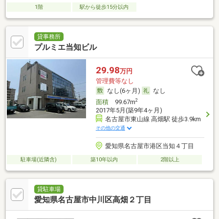
1階
駅から徒歩15分以内
貸事務所
プルミエ当知ビル
29.98
万円
管理費等なし
なし(6ヶ月)
なし
2
面積
99.67m
2017年5月(築9年4ヶ月)
名古屋市東山線 高畑駅 徒歩3.9km
その他の交通
愛知県名古屋市港区当知４丁目
駐車場(近隣含)
築10年以内
2階以上
貸駐車場
愛知県名古屋市中川区高畑２丁目