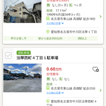
管理費等5,500円
なし(3ヶ月)
1ヶ月
2
面積
17.11m
1990年6月(築36年3ヶ月)
名古屋市東山線 高畑駅 徒歩18分
その他の交通
愛知県名古屋市中川区法華１丁目
即引き渡し可
駅から徒歩20分以内
2階以上
貸駐車場
法華西町４丁目１駐車場
0.60
万円
管理費等-
なし
なし
面積
-
名古屋市東山線 高畑駅 徒歩25分
その他の交通
愛知県名古屋市中川区法華西町４
丁目