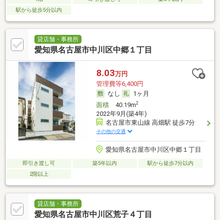
駅から徒歩5分以内
貸店舗・事務所
愛知県名古屋市中川区中郷１丁目
8.03
万円
管理費等6,400円
なし
1ヶ月
2
面積
40.19m
2022年9月(築4年)
名古屋市東山線 高畑駅 徒歩7分
その他の交通
愛知県名古屋市中川区中郷１丁目
即引き渡し可
築5年以内
駅から徒歩7分以内
2階以上
貸店舗・事務所
愛知県名古屋市中川区荒子４丁目