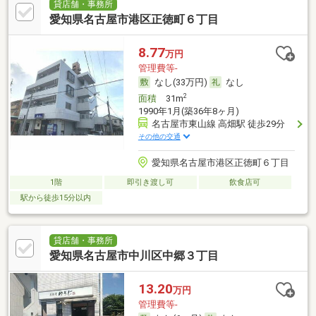
貸店舗・事務所
愛知県名古屋市港区正徳町６丁目
8.77
万円
管理費等-
なし(33万円)
なし
2
面積
31m
1990年1月(築36年8ヶ月)
名古屋市東山線 高畑駅 徒歩29分
その他の交通
愛知県名古屋市港区正徳町６丁目
1階
即引き渡し可
飲食店可
駅から徒歩15分以内
貸店舗・事務所
愛知県名古屋市中川区中郷３丁目
13.20
万円
管理費等-