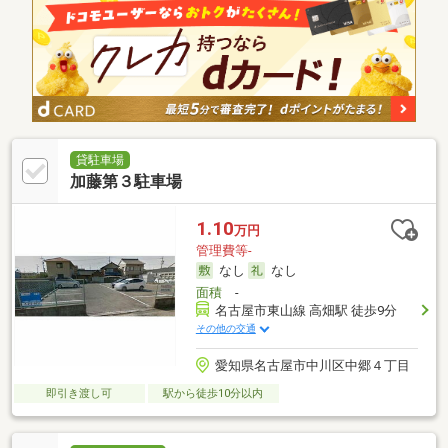
貸駐車場
加藤第３駐車場
1.10
万円
管理費等-
なし
なし
面積
-
名古屋市東山線 高畑駅 徒歩9分
その他の交通
愛知県名古屋市中川区中郷４丁目
即引き渡し可
駅から徒歩10分以内