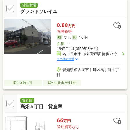
貸駐車場
グランドソレイユ
0.88
万円
管理費等-
なし
1ヶ月
面積
-
1997年1月(築29年8ヶ月)
名古屋市東山線 高畑駅 徒歩25分
その他の交通
愛知県名古屋市中川区馬手町１丁
目
即引き渡し可
駅から徒歩7分以内
貸倉庫
高畑５丁目 貸倉庫
66
万円
管理費等なし