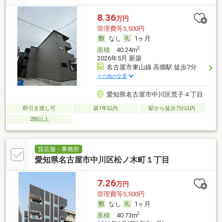
8.36
万円
管理費等5,500円
なし
1ヶ月
2
面積
40.24m
2026年5月 新築
名古屋市東山線 高畑駅 徒歩7分
その他の交通
愛知県名古屋市中川区荒子４丁目
即引き渡し可
築1年以内
駅から徒歩7分以内
2階以上
貸店舗・事務所
愛知県名古屋市中川区松ノ木町１丁目
7.26
万円
管理費等5,500円
なし
1ヶ月
2
面積
40.73m