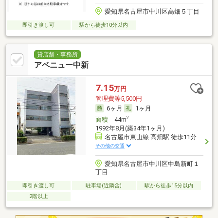
愛知県名古屋市中川区高畑５丁目
即引き渡し可
駅から徒歩10分以内
貸店舗・事務所
アベニュー中新
7.15
万円
管理費等5,500円
6ヶ月
1ヶ月
2
面積
44m
1992年8月(築34年1ヶ月)
名古屋市東山線 高畑駅 徒歩11分
その他の交通
愛知県名古屋市中川区中島新町１
丁目
即引き渡し可
駐車場(近隣含)
駅から徒歩15分以内
2階以上