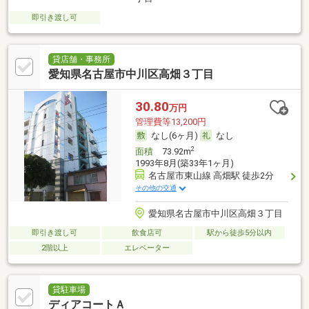
即引き渡し可
貸店舗・事務所
愛知県名古屋市中川区高畑３丁目
30.80
万円
管理費等13,200円
なし(6ヶ月)
なし
2
面積
73.92m
1993年8月(築33年1ヶ月)
名古屋市東山線 高畑駅 徒歩2分
その他の交通
愛知県名古屋市中川区高畑３丁目
即引き渡し可
飲食店可
駅から徒歩5分以内
2階以上
エレベーター
貸駐車場
ディアコートＡ