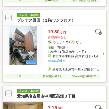
1階
築10年以内
駅から徒歩5分以内
貸店舗・事務所
プレナス野田（１階ワンフロア）
19.80
万円
管理費等なし
なし(3ヶ月)
なし
2
面積
75.05m
1999年11月(築26年10ヶ月)
名古屋市東山線 高畑駅 徒歩21分
その他の交通
愛知県名古屋市中川区野田３丁目
1階
駐車場(近隣含)
駅から徒歩20分以内
貸店舗・事務所
愛知県名古屋市中川区高畑３丁目
7.15
万円