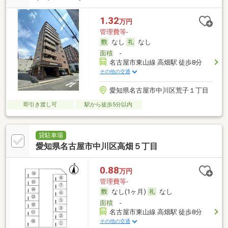
1.32
万円
管理費等-
なし
なし
面積
-
名古屋市東山線 高畑駅 徒歩8分
その他の交通
愛知県名古屋市中川区荒子１丁目
即引き渡し可
駅から徒歩5分以内
貸駐車場
愛知県名古屋市中川区高畑５丁目
0.88
万円
管理費等-
なし(1ヶ月)
なし
面積
-
名古屋市東山線 高畑駅 徒歩8分
その他の交通