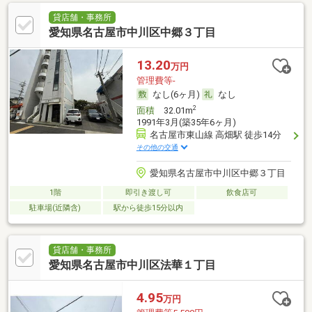
貸店舗・事務所
愛知県名古屋市中川区中郷３丁目
13.20
万円
管理費等-
なし(6ヶ月)
なし
2
面積
32.01m
1991年3月(築35年6ヶ月)
名古屋市東山線 高畑駅 徒歩14分
その他の交通
愛知県名古屋市中川区中郷３丁目
1階
即引き渡し可
飲食店可
駐車場(近隣含)
駅から徒歩15分以内
貸店舗・事務所
愛知県名古屋市中川区法華１丁目
4.95
万円