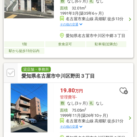
なし(6ヶ月)
なし
2
面積
32.01m
1991年3月(築35年6ヶ月)
名古屋市東山線 高畑駅 徒歩13分
その他の交通
愛知県名古屋市中川区中郷３丁目
1階
飲食店可
駐車場(近隣含)
駅から徒歩15分以内
貸店舗・事務所
愛知県名古屋市中川区野田３丁目
19.80
万円
管理費等-
なし(3ヶ月)
なし
2
面積
75.05m
1999年11月(築26年10ヶ月)
名古屋市東山線 高畑駅 徒歩21分
その他の交通