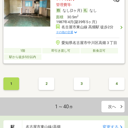
管理費等-
なし(2ヶ月)
なし
2
面積
30.5m
1987年4月(築39年5ヶ月)
名古屋市東山線 高畑駅 徒歩2分
その他の交通
愛知県名古屋市中川区高畑３丁目
1階
即引き渡し可
飲食店可
駅から徒歩5分以内
1
2
3
4
1～40
次へ
件
駅
変更する
名古屋市東山線/高畑