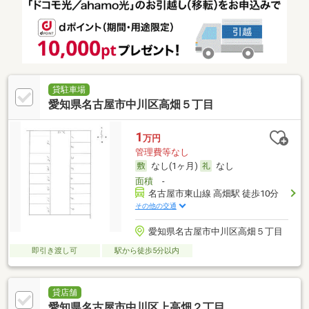
貸駐車場
愛知県名古屋市中川区高畑５丁目
1
万円
管理費等なし
なし(1ヶ月)
なし
面積
-
名古屋市東山線 高畑駅 徒歩10分
その他の交通
愛知県名古屋市中川区高畑５丁目
即引き渡し可
駅から徒歩5分以内
貸店舗
愛知県名古屋市中川区上高畑２丁目