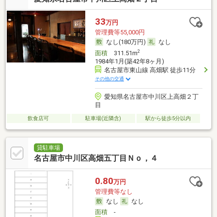
33
万円
管理費等55,000円
なし(180万円)
なし
2
面積
311.51m
1984年1月(築42年8ヶ月)
名古屋市東山線 高畑駅 徒歩11分
その他の交通
愛知県名古屋市中川区上高畑２丁
目
飲食店可
駐車場(近隣含)
駅から徒歩5分以内
貸駐車場
名古屋市中川区高畑五丁目Ｎｏ，４
0.80
万円
管理費等なし
なし
なし
面積
-