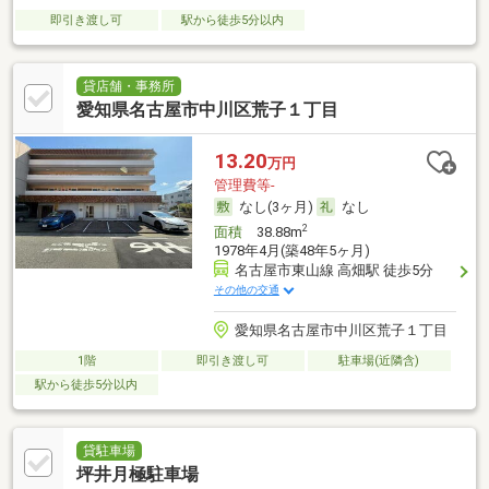
即引き渡し可
駅から徒歩5分以内
貸店舗・事務所
愛知県名古屋市中川区荒子１丁目
13.20
万円
管理費等-
なし(3ヶ月)
なし
2
面積
38.88m
1978年4月(築48年5ヶ月)
名古屋市東山線 高畑駅 徒歩5分
その他の交通
愛知県名古屋市中川区荒子１丁目
1階
即引き渡し可
駐車場(近隣含)
駅から徒歩5分以内
貸駐車場
坪井月極駐車場