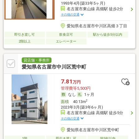
1993年4月(築33年5ヶ月)
名古屋市東山線 高畑駅 徒歩2分
その他の交通
愛知県名古屋市中川区高畑３丁目
即引き渡し可
飲食店可
駅から徒歩5分以内
2階以上
エレベーター
貸店舗・事務所
愛知県名古屋市中川区荒中町
7.81
万円
管理費等5,500円
なし
1ヶ月
2
面積
40.13m
2023年3月(築3年6ヶ月)
名古屋市東山線 高畑駅 徒歩5分
その他の交通
愛知県名古屋市中川区荒中町
1階
即引き渡し可
築5年以内