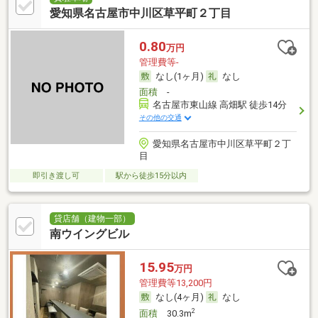
愛知県名古屋市中川区草平町２丁目
0.80
万円
管理費等-
なし(1ヶ月)
なし
面積
-
名古屋市東山線 高畑駅 徒歩14分
その他の交通
愛知県名古屋市中川区草平町２丁
目
即引き渡し可
駅から徒歩15分以内
貸店舗（建物一部）
南ウイングビル
15.95
万円
管理費等13,200円
なし(4ヶ月)
なし
2
面積
30.3m