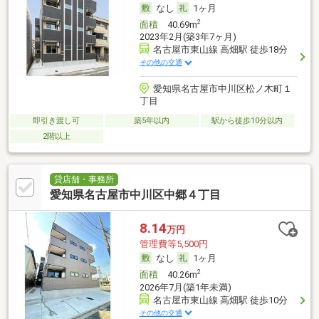
なし
1ヶ月
2
面積
40.69m
2023年2月(築3年7ヶ月)
名古屋市東山線 高畑駅 徒歩18分
その他の交通
愛知県名古屋市中川区松ノ木町１
丁目
即引き渡し可
築5年以内
駅から徒歩10分以内
2階以上
貸店舗・事務所
愛知県名古屋市中川区中郷４丁目
8.14
万円
管理費等5,500円
なし
1ヶ月
2
面積
40.26m
2026年7月(築1年未満)
名古屋市東山線 高畑駅 徒歩10分
その他の交通