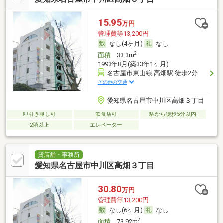
15.95
万円
管理費等13,200円
なし(4ヶ月)
なし
2
面積
33.3m
1993年8月(築33年1ヶ月)
名古屋市東山線 高畑駅 徒歩2分
その他の交通
愛知県名古屋市中川区高畑３丁目
即引き渡し可
飲食店可
駅から徒歩5分以内
2階以上
エレベーター
貸店舗・事務所
愛知県名古屋市中川区高畑３丁目
30.80
万円
管理費等13,200円
なし(6ヶ月)
なし
2
面積
73.92m