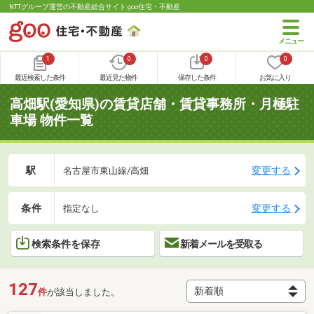
NTTグループ運営の不動産総合サイト goo住宅・不動産
1
0
0
0
最近検索した条件
最近見た物件
保存した条件
お気に入り
高畑駅(愛知県)の賃貸店舗・賃貸事務所・月極駐
車場 物件一覧
駅
変更する
名古屋市東山線/高畑
条件
変更する
指定なし
検索条件を保存
新着メールを受取る
127
件
が該当しました。