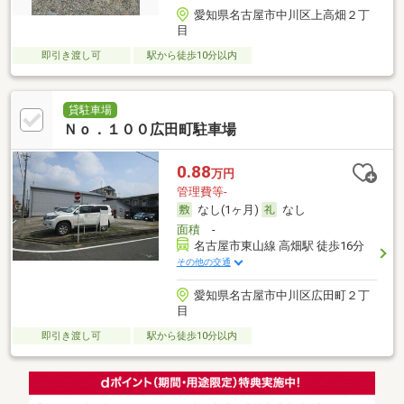
愛知県名古屋市中川区上高畑２丁
目
即引き渡し可
駅から徒歩10分以内
貸駐車場
Ｎｏ．１００広田町駐車場
0.88
万円
管理費等-
なし(1ヶ月)
なし
面積
-
名古屋市東山線 高畑駅 徒歩16分
その他の交通
愛知県名古屋市中川区広田町２丁
目
即引き渡し可
駅から徒歩10分以内