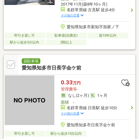
2017年11月(築8年10ヶ月)
名鉄常滑線 古見駅 徒歩4分
その他の交通
愛知県知多市新知字加家ノ下
即引き渡し可
駐車場(近隣含)
築10年以内
駅から徒歩5分以内
2階以上
貸駐車場
愛知県知多市日長字会ケ前
0.33
万円
管理費等-
なし(2ヶ月)
1ヶ月
面積
-
名鉄常滑線 日長駅 徒歩10分
その他の交通
愛知県知多市日長字会ケ前
即引き渡し可
駅から徒歩10分以内