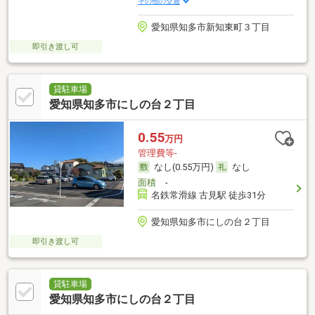
その他の交通
愛知県知多市新知東町３丁目
即引き渡し可
貸駐車場
愛知県知多市にしの台２丁目
0.55
万円
管理費等-
なし(0.55万円)
なし
面積
-
名鉄常滑線 古見駅 徒歩31分
愛知県知多市にしの台２丁目
即引き渡し可
貸駐車場
愛知県知多市にしの台２丁目