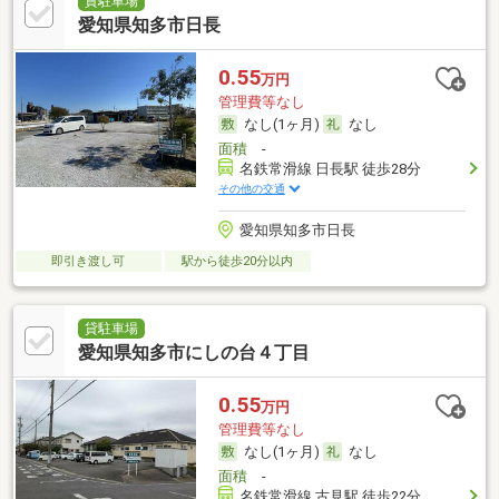
貸駐車場
愛知県知多市日長
0.55
万円
管理費等なし
なし(1ヶ月)
なし
面積
-
名鉄常滑線 日長駅 徒歩28分
その他の交通
愛知県知多市日長
即引き渡し可
駅から徒歩20分以内
貸駐車場
愛知県知多市にしの台４丁目
0.55
万円
管理費等なし
なし(1ヶ月)
なし
面積
-
名鉄常滑線 古見駅 徒歩22分