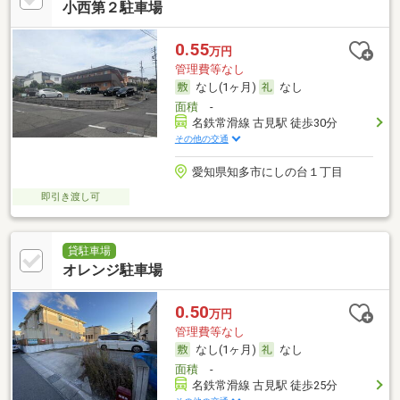
小西第２駐車場
0.55
万円
管理費等なし
なし(1ヶ月)
なし
面積
-
名鉄常滑線 古見駅 徒歩30分
その他の交通
愛知県知多市にしの台１丁目
即引き渡し可
貸駐車場
オレンジ駐車場
0.50
万円
管理費等なし
なし(1ヶ月)
なし
面積
-
名鉄常滑線 古見駅 徒歩25分