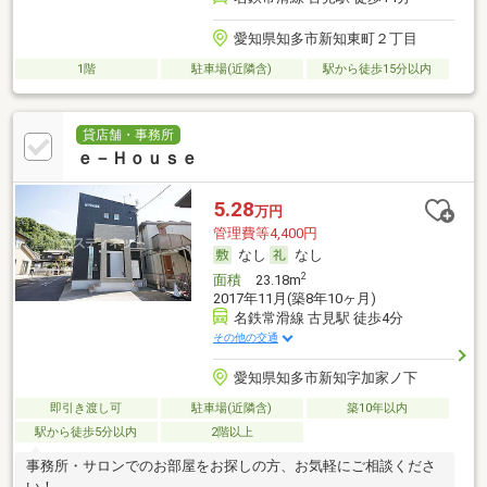
愛知県知多市新知東町２丁目
1階
駐車場(近隣含)
駅から徒歩15分以内
貸店舗・事務所
ｅ－Ｈｏｕｓｅ
5.28
万円
管理費等4,400円
なし
なし
2
面積
23.18m
2017年11月(築8年10ヶ月)
名鉄常滑線 古見駅 徒歩4分
その他の交通
愛知県知多市新知字加家ノ下
即引き渡し可
駐車場(近隣含)
築10年以内
駅から徒歩5分以内
2階以上
事務所・サロンでのお部屋をお探しの方、お気軽にご相談くださ
い！