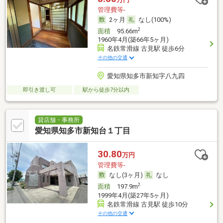
管理費等-
2ヶ月
なし(100%)
2
面積
95.66m
1960年4月(築66年5ヶ月)
名鉄常滑線 古見駅 徒歩6分
その他の交通
愛知県知多市新知字八九四
即引き渡し可
駅から徒歩7分以内
貸店舗・事務所
愛知県知多市新知台１丁目
30.80
万円
管理費等-
なし(3ヶ月)
なし
2
面積
197.9m
1999年4月(築27年5ヶ月)
名鉄常滑線 古見駅 徒歩10分
その他の交通