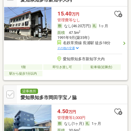
15.40
万円
管理費等なし
なし(46.20万円)
1ヶ月
2
面積
47.5m
1991年9月(築35年)
名鉄常滑線 長浦駅 徒歩18分
その他の交通
愛知県知多市新知字大内
1階
即引き渡し可
駐車場(近隣含)
駅から徒歩1分以内
貸事務所
愛知県知多市岡田字宝ノ脇
4.50
万円
管理費等3,000円
なし(1ヶ月)
1ヶ月
2
面積
30.6m