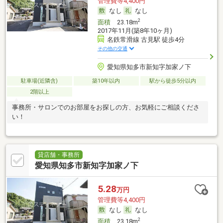
管理費等4,400円
なし
なし
2
面積
23.18m
2017年11月(築8年10ヶ月)
名鉄常滑線 古見駅 徒歩4分
その他の交通
愛知県知多市新知字加家ノ下
駐車場(近隣含)
築10年以内
駅から徒歩5分以内
2階以上
事務所・サロンでのお部屋をお探しの方、お気軽にご相談くださ
い！
貸店舗・事務所
愛知県知多市新知字加家ノ下
5.28
万円
管理費等4,400円
なし
なし
2
面積
23.18m