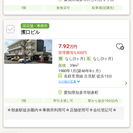
1階
飲食店可
駐車場(近隣含)
貸店舗・事務所
濱口ビル
7.92
万円
管理費等5,500円
なし(3ヶ月)
なし(3ヶ月)
2
面積
39m
1980年1月(築46年8ヶ月)
名鉄常滑線 古見駅 徒歩15分
その他の交通
愛知県知多市朝倉町
1階
即引き渡し可
駅から徒歩10分以内
☆朝倉駅徒歩圏内☆事務所利用可☆店舗使用可☆会社登記可☆