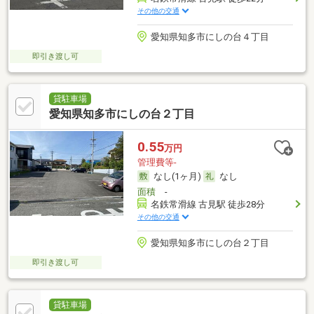
その他の交通
愛知県知多市にしの台４丁目
即引き渡し可
貸駐車場
愛知県知多市にしの台２丁目
0.55
万円
管理費等-
なし(1ヶ月)
なし
面積
-
名鉄常滑線 古見駅 徒歩28分
その他の交通
愛知県知多市にしの台２丁目
即引き渡し可
貸駐車場