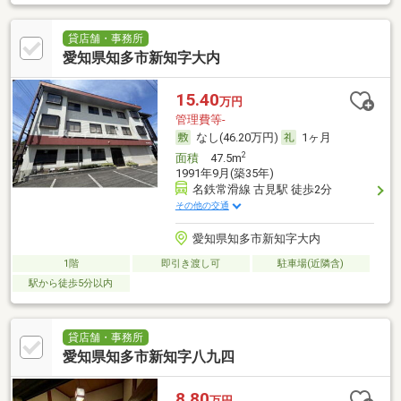
貸店舗・事務所
愛知県知多市新知字大内
15.40
万円
管理費等-
なし(46.20万円)
1ヶ月
2
面積
47.5m
1991年9月(築35年)
名鉄常滑線 古見駅 徒歩2分
その他の交通
愛知県知多市新知字大内
1階
即引き渡し可
駐車場(近隣含)
駅から徒歩5分以内
貸店舗・事務所
愛知県知多市新知字八九四
8.80
万円