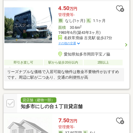
4.50
万円
管理費等-
なし(1ヶ月)
1.1ヶ月
2
面積
30.6m
1983年6月(築43年3ヶ月)
名鉄常滑線 古見駅 徒歩27分
その他の交通
愛知県知多市岡田字宝ノ脇
即引き渡し可
駅から徒歩20分以内
2階以上
リーズナブルな価格で入居可能な物件は敷金不要物件がおすすめ
です。周辺に駅が二つあり、交通の利便性が高
貸店舗（建物一部）
知多市にしの台１丁目貸店舗
7.50
万円
管理費等-
37.50万円
なし