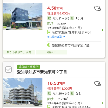
4.50
万円
管理費等3,000円
なし(1ヶ月)
1ヶ月
2
面積
30.6m
1983年6月(築43年3ヶ月)
名鉄常滑線 古見駅 徒歩26分
その他の交通
愛知県知多市岡田字宝ノ脇
駅から徒歩20分以内
2階以上
貸店舗・事務所
愛知県知多市新知東町２丁目
16.50
万円
管理費等11,000円
なし(6ヶ月)
なし
2
面積
82.22m
1996年6月(築30年3ヶ月)
名鉄常滑線 古見駅 徒歩14分