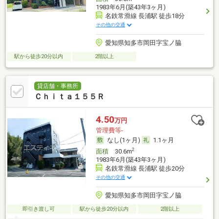
1983年6月(築43年3ヶ月)
名鉄常滑線 長浦駅 徒歩18分
その他の交通
愛知県知多市岡田字宝ノ脇
駅から徒歩20分以内
2階以上
貸店舗・事務所
Ｃｈｉｔａ１５５Ｒ
4.50
万円
管理費等-
なし(1ヶ月)
1.1ヶ月
2
面積
30.6m
1983年6月(築43年3ヶ月)
名鉄常滑線 長浦駅 徒歩20分
その他の交通
愛知県知多市岡田字宝ノ脇
即引き渡し可
駅から徒歩20分以内
2階以上