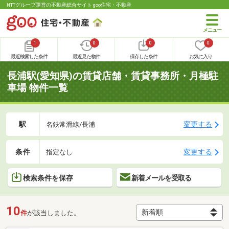
NTTグループ運営の不動産総合サイト goo住宅・不動産
1
0
0
0
最近検索した条件
最近見た物件
保存した条件
お気に入り
長浦駅(愛知県)の賃貸店舗・賃貸事務所・月極駐
車場 物件一覧
駅
変更する
名鉄常滑線/長浦
条件
変更する
指定なし
検索条件を保存
新着メールを受取る
10
件
が該当しました。