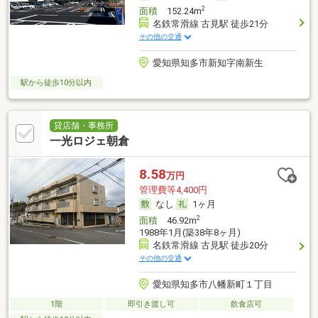
2
面積
152.24m
名鉄常滑線 古見駅 徒歩21分
その他の交通
愛知県知多市新知字南新生
駅から徒歩10分以内
貸店舗・事務所
一光ロジェ朝倉
8.58
万円
管理費等4,400円
なし
1ヶ月
2
面積
46.92m
1988年1月(築38年8ヶ月)
名鉄常滑線 古見駅 徒歩20分
その他の交通
愛知県知多市八幡新町１丁目
1階
即引き渡し可
飲食店可