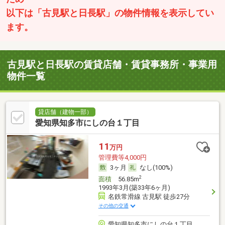
以下は「古見駅と日長駅」の物件情報を表示してい
ます。
古見駅と日長駅の賃貸店舗・賃貸事務所・事業用
物件一覧
貸店舗（建物一部）
愛知県知多市にしの台１丁目
11
万円
管理費等4,000円
3ヶ月
なし(100%)
2
面積
56.85m
1993年3月(築33年6ヶ月)
名鉄常滑線 古見駅 徒歩27分
その他の交通
愛知県知多市にしの台１丁目