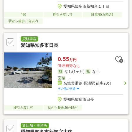
愛知県知多市新知台１丁目
1階
即引き渡し可
駐車場(近隣含)
駅から徒歩10分以内
貸駐車場
愛知県知多市日長
0.55
万円
管理費等なし
なし(1ヶ月)
なし
面積
-
名鉄常滑線 長浦駅 徒歩20分
その他の交通
愛知県知多市日長
即引き渡し可
駅から徒歩20分以内
貸店舗・事務所
愛知県知多市新知字大内