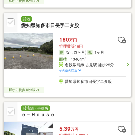
駅から徒歩10分以内
貸地
愛知県知多市日長字二タ股
180
万円
管理費等18円
なし(3ヶ月)
1ヶ月
2
面積
13464m
名鉄常滑線 古見駅 徒歩25分
その他の交通
愛知県知多市日長字二タ股
駅から徒歩15分以内
貸店舗・事務所
ｅ－Ｈｏｕｓｅ
5.39
万円