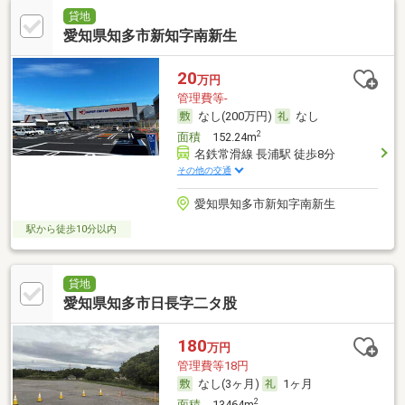
貸地
愛知県知多市新知字南新生
20
万円
管理費等-
なし(200万円)
なし
2
面積
152.24m
名鉄常滑線 長浦駅 徒歩8分
その他の交通
愛知県知多市新知字南新生
駅から徒歩10分以内
貸地
愛知県知多市日長字二タ股
180
万円
管理費等18円
なし(3ヶ月)
1ヶ月
2
面積
13464m