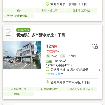
愛知県知多市新知台１丁目
1階
即引き渡し可
駐車場(近隣含)
駅から徒歩10分以内
貸事務所
愛知県知多市清水が丘１丁目
12
万円
管理費等-
24万円
12万円
2
面積
91.56m
1979年9月(築47年)
名鉄常滑線 古見駅 徒歩29分
その他の交通
愛知県知多市清水が丘１丁目
即引き渡し可
駐車場(近隣含)
駅から徒歩15分以内
2階以上