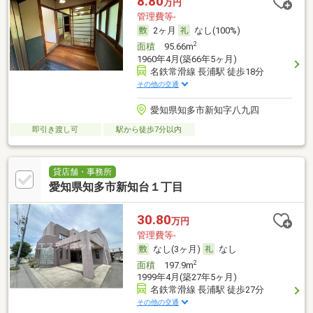
8.80
万円
管理費等-
2ヶ月
なし(100%)
2
面積
95.66m
1960年4月(築66年5ヶ月)
名鉄常滑線 長浦駅 徒歩18分
その他の交通
愛知県知多市新知字八九四
即引き渡し可
駅から徒歩7分以内
貸店舗・事務所
愛知県知多市新知台１丁目
30.80
万円
管理費等-
なし(3ヶ月)
なし
2
面積
197.9m
1999年4月(築27年5ヶ月)
名鉄常滑線 長浦駅 徒歩27分
その他の交通