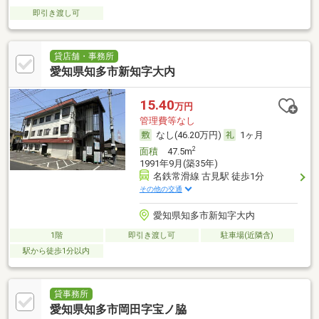
即引き渡し可
貸店舗・事務所
愛知県知多市新知字大内
15.40
万円
管理費等なし
なし(46.20万円)
1ヶ月
2
面積
47.5m
1991年9月(築35年)
名鉄常滑線 古見駅 徒歩1分
その他の交通
愛知県知多市新知字大内
1階
即引き渡し可
駐車場(近隣含)
駅から徒歩1分以内
貸事務所
愛知県知多市岡田字宝ノ脇