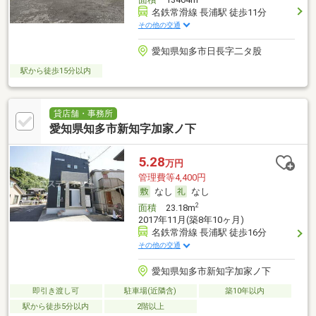
名鉄常滑線 長浦駅 徒歩11分
その他の交通
愛知県知多市日長字二タ股
駅から徒歩15分以内
貸店舗・事務所
愛知県知多市新知字加家ノ下
5.28
万円
管理費等4,400円
なし
なし
2
面積
23.18m
2017年11月(築8年10ヶ月)
名鉄常滑線 長浦駅 徒歩16分
その他の交通
愛知県知多市新知字加家ノ下
即引き渡し可
駐車場(近隣含)
築10年以内
駅から徒歩5分以内
2階以上