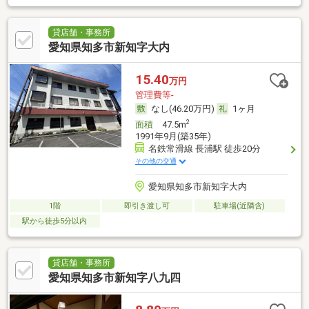
貸店舗・事務所
愛知県知多市新知字大内
15.40
万円
管理費等-
なし(46.20万円)
1ヶ月
2
面積
47.5m
1991年9月(築35年)
名鉄常滑線 長浦駅 徒歩20分
その他の交通
愛知県知多市新知字大内
1階
即引き渡し可
駐車場(近隣含)
駅から徒歩5分以内
貸店舗・事務所
愛知県知多市新知字八九四