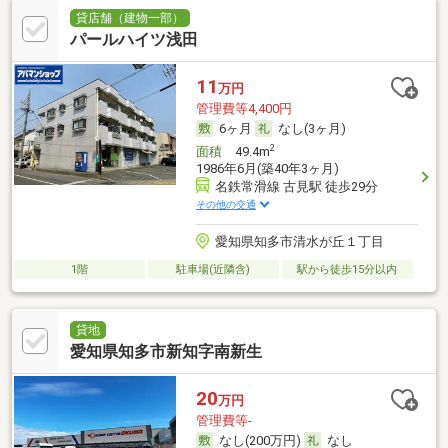
貸店舗（建物一部）
パールハイツ浅田
11
万円
管理費等4,400円
6ヶ月
なし(3ヶ月)
2
面積
49.4m
1986年6月(築40年3ヶ月)
名鉄常滑線 古見駅 徒歩29分
その他の交通
愛知県知多市清水が丘１丁目
1階
駐車場(近隣含)
駅から徒歩15分以内
貸地
愛知県知多市新知字南新生
20
万円
管理費等-
なし(200万円)
なし