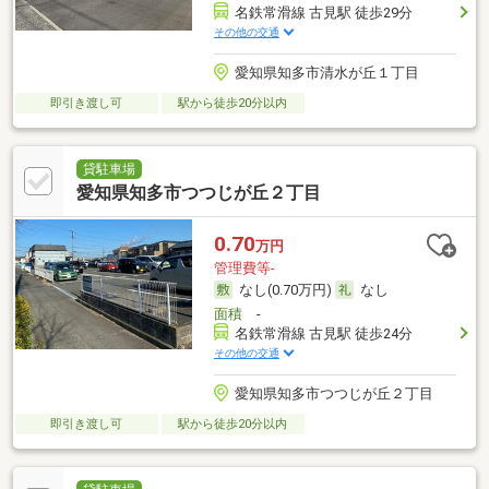
名鉄常滑線 古見駅 徒歩29分
その他の交通
愛知県知多市清水が丘１丁目
即引き渡し可
駅から徒歩20分以内
貸駐車場
愛知県知多市つつじが丘２丁目
0.70
万円
管理費等-
なし(0.70万円)
なし
面積
-
名鉄常滑線 古見駅 徒歩24分
その他の交通
愛知県知多市つつじが丘２丁目
即引き渡し可
駅から徒歩20分以内