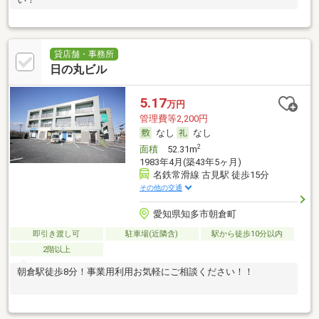
貸店舗・事務所
日の丸ビル
5.17
万円
管理費等2,200円
なし
なし
2
面積
52.31m
1983年4月(築43年5ヶ月)
名鉄常滑線 古見駅 徒歩15分
その他の交通
愛知県知多市朝倉町
即引き渡し可
駐車場(近隣含)
駅から徒歩10分以内
2階以上
朝倉駅徒歩8分！事業用利用お気軽にご相談ください！！