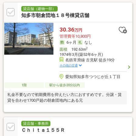
貸店舗（建物一部）
知多市朝倉団地１８号棟貸店舗
30.36
万円
管理費等10,800円
6ヶ月
なし
2
面積
192.63m
1974年3月(築52年6ヶ月)
名鉄常滑線 古見駅 徒歩19分
その他の交通
愛知県知多市つつじが丘１丁目
1階
駅から徒歩20分以内
礼金不要なので初期費用を抑えたい方におすすめです。分譲・賃
貸を合わせ1700戸超の朝倉団地内にある元
貸店舗・事務所
Ｃｈｉｔａ１５５Ｒ