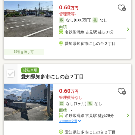
0.60
万円
管理費等-
なし(0.60万円)
なし
面積
-
名鉄常滑線 古見駅 徒歩31分
愛知県知多市にしの台２丁目
即引き渡し可
貸駐車場
愛知県知多市にしの台２丁目
0.60
万円
管理費等なし
なし(1ヶ月)
なし
面積
-
名鉄常滑線 古見駅 徒歩28分
その他の交通
愛知県知多市にしの台２丁目