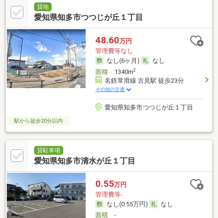
貸地
愛知県知多市つつじが丘１丁目
48.60
万円
管理費等なし
なし(6ヶ月)
なし
2
面積
1340m
名鉄常滑線 古見駅 徒歩23分
その他の交通
愛知県知多市つつじが丘１丁目
駅から徒歩20分以内
貸駐車場
愛知県知多市清水が丘１丁目
0.55
万円
管理費等-
なし(0.55万円)
なし
面積
-