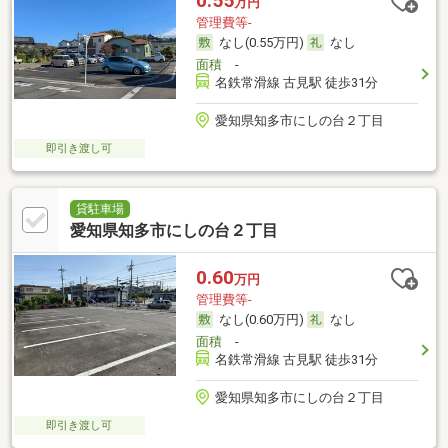
0.55
万円
管理費等-
なし(0.55万円)
なし
面積
-
名鉄常滑線 古見駅 徒歩31分
愛知県知多市にしの台２丁目
即引き渡し可
貸駐車場
愛知県知多市にしの台２丁目
0.60
万円
管理費等-
なし(0.60万円)
なし
面積
-
名鉄常滑線 古見駅 徒歩31分
愛知県知多市にしの台２丁目
即引き渡し可