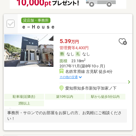
貸店舗・事務所
ｅ－Ｈｏｕｓｅ
5.39
万円
管理費等4,400円
なし
なし
2
面積
23.18m
2017年11月(築8年10ヶ月)
名鉄常滑線 古見駅 徒歩4分
その他の交通
愛知県知多市新知字加家ノ下
駐車場(近隣含)
築10年以内
駅から徒歩5分以内
2階以上
事務所・サロンでのお部屋をお探しの方、お気軽にご相談くださ
い！