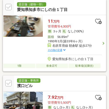
貸店舗（建物一部）
愛知県知多市にしの台１丁目
11
万円
管理費等4,000円
3ヶ月
なし(100%)
2
面積
56.85m
1993年3月(築33年6ヶ月)
名鉄常滑線 朝倉駅 徒歩27分
その他の交通
愛知県知多市にしの台１丁目
1階
飲食店可
駐車場(近隣含)
貸店舗・事務所
濱口ビル
7.92
万円
管理費等5,500円
なし(3ヶ月)
なし(3ヶ月)