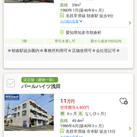
2
面積
39m
1980年1月(築46年8ヶ月)
名鉄常滑線 朝倉駅 徒歩9分
その他の交通
愛知県知多市朝倉町
1階
即引き渡し可
駅から徒歩10分以内
☆朝倉駅徒歩圏内☆事務所利用可☆店舗使用可☆会社登記可☆
貸店舗（建物一部）
パールハイツ浅田
11
万円
管理費等4,400円
6ヶ月
なし(3ヶ月)
2
面積
49.4m
1986年6月(築40年3ヶ月)
名鉄常滑線 寺本駅 徒歩13分
その他の交通