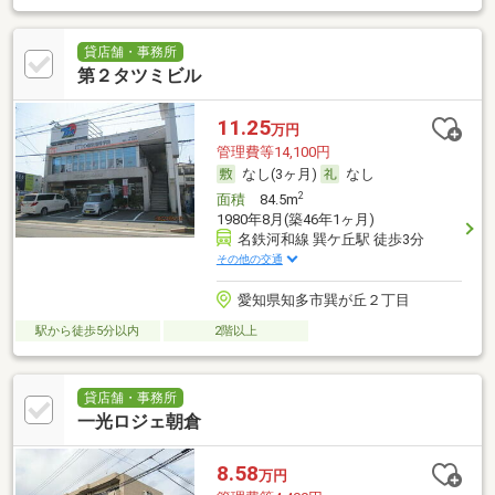
貸店舗・事務所
第２タツミビル
11.25
万円
管理費等14,100円
なし(3ヶ月)
なし
2
面積
84.5m
1980年8月(築46年1ヶ月)
名鉄河和線 巽ケ丘駅 徒歩3分
その他の交通
愛知県知多市巽が丘２丁目
駅から徒歩5分以内
2階以上
貸店舗・事務所
一光ロジェ朝倉
8.58
万円