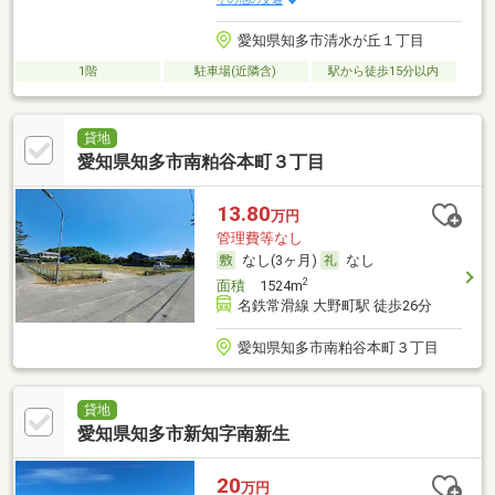
愛知県知多市清水が丘１丁目
1階
駐車場(近隣含)
駅から徒歩15分以内
貸地
愛知県知多市南粕谷本町３丁目
13.80
万円
管理費等なし
なし(3ヶ月)
なし
2
面積
1524m
名鉄常滑線 大野町駅 徒歩26分
愛知県知多市南粕谷本町３丁目
貸地
愛知県知多市新知字南新生
20
万円