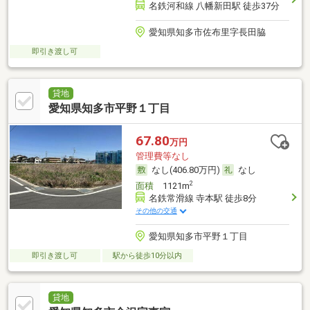
名鉄河和線 八幡新田駅 徒歩37分
愛知県知多市佐布里字長田脇
即引き渡し可
貸地
愛知県知多市平野１丁目
67.80
万円
管理費等なし
なし(406.80万円)
なし
2
面積
1121m
名鉄常滑線 寺本駅 徒歩8分
その他の交通
愛知県知多市平野１丁目
即引き渡し可
駅から徒歩10分以内
貸地