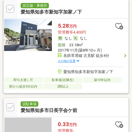
貸店舗・事務所
愛知県知多市新知字加家ノ下
5.28
万円
管理費等4,400円
なし
なし
2
面積
23.18m
2017年11月(築8年10ヶ月)
名鉄常滑線 古見駅 徒歩4分
その他の交通
愛知県知多市新知字加家ノ下
即引き渡し可
駐車場(近隣含)
築10年以内
駅から徒歩5分以内
2階以上
貸駐車場
愛知県知多市日長字会ケ前
0.33
万円
管理費等-