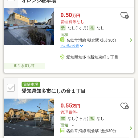
オレンジ駐車場
0.50
万円
管理費等なし
なし(1ヶ月)
なし
面積
-
名鉄常滑線 朝倉駅 徒歩30分
その他の交通
愛知県知多市新知東町３丁目
即引き渡し可
貸駐車場
愛知県知多市にしの台１丁目
0.55
万円
管理費等-
なし(1ヶ月)
なし
面積
-
名鉄常滑線 朝倉駅 徒歩30分