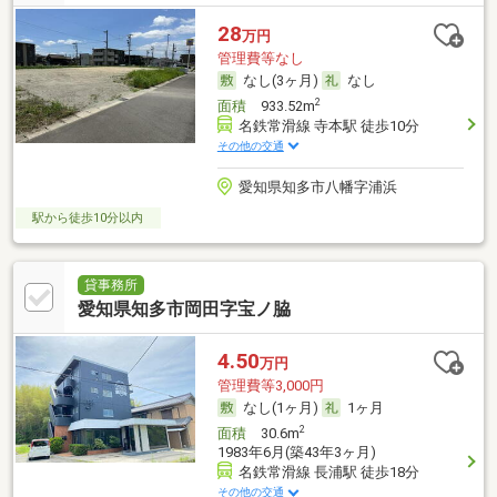
28
万円
管理費等なし
なし(3ヶ月)
なし
2
面積
933.52m
名鉄常滑線 寺本駅 徒歩10分
その他の交通
愛知県知多市八幡字浦浜
駅から徒歩10分以内
貸事務所
愛知県知多市岡田字宝ノ脇
4.50
万円
管理費等3,000円
なし(1ヶ月)
1ヶ月
2
面積
30.6m
1983年6月(築43年3ヶ月)
名鉄常滑線 長浦駅 徒歩18分
その他の交通