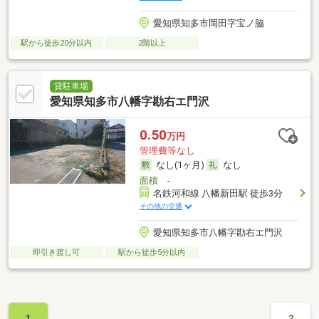
愛知県知多市岡田字宝ノ脇
駅から徒歩20分以内
2階以上
貸駐車場
愛知県知多市八幡字勘右エ門沢
0.50
万円
管理費等なし
なし(1ヶ月)
なし
面積
-
名鉄河和線 八幡新田駅 徒歩3分
その他の交通
愛知県知多市八幡字勘右エ門沢
即引き渡し可
駅から徒歩5分以内
1
2