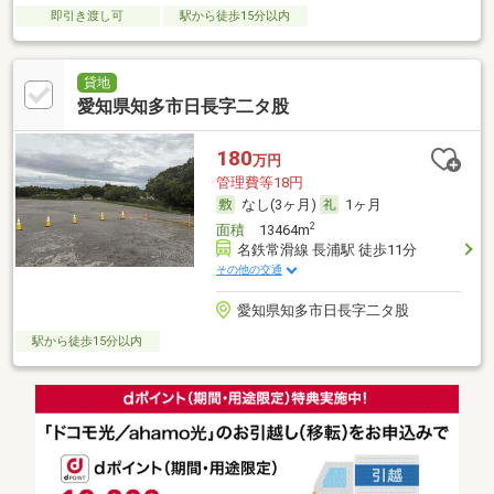
即引き渡し可
駅から徒歩15分以内
貸地
愛知県知多市日長字二タ股
180
万円
管理費等18円
なし(3ヶ月)
1ヶ月
2
面積
13464m
名鉄常滑線 長浦駅 徒歩11分
その他の交通
愛知県知多市日長字二タ股
駅から徒歩15分以内