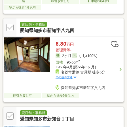
1階
即引き渡し可
駐車場(近隣含)
駅から徒歩5分以内
貸店舗・事務所
愛知県知多市新知字八九四
8.80
万円
管理費等-
2ヶ月
なし(100%)
2
面積
95.66m
1960年4月(築66年5ヶ月)
名鉄常滑線 古見駅 徒歩6分
その他の交通
愛知県知多市新知字八九四
即引き渡し可
駅から徒歩7分以内
貸店舗・事務所
愛知県知多市新知台１丁目