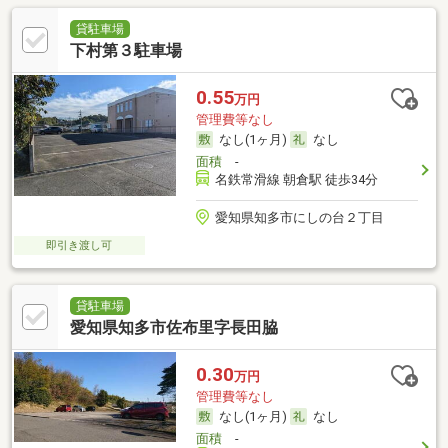
貸駐車場
下村第３駐車場
0.55
万円
管理費等なし
なし(1ヶ月)
なし
面積
-
名鉄常滑線 朝倉駅 徒歩34分
愛知県知多市にしの台２丁目
即引き渡し可
貸駐車場
愛知県知多市佐布里字長田脇
0.30
万円
管理費等なし
なし(1ヶ月)
なし
面積
-