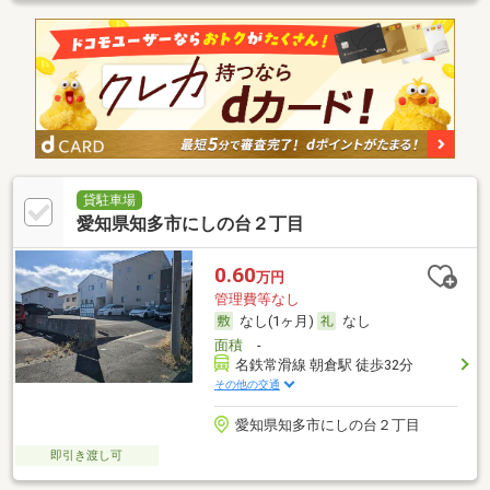
貸駐車場
愛知県知多市にしの台２丁目
0.60
万円
管理費等なし
なし(1ヶ月)
なし
面積
-
名鉄常滑線 朝倉駅 徒歩32分
その他の交通
愛知県知多市にしの台２丁目
即引き渡し可