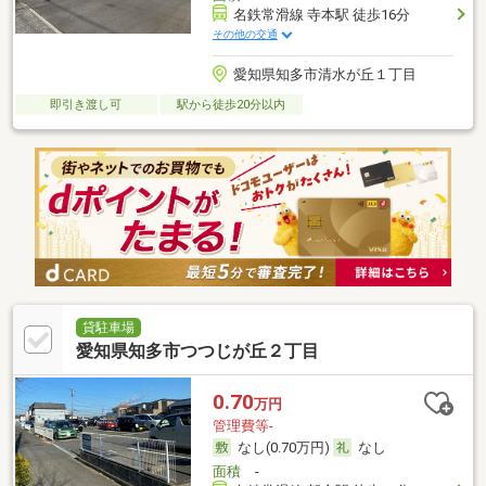
名鉄常滑線 寺本駅 徒歩16分
その他の交通
愛知県知多市清水が丘１丁目
即引き渡し可
駅から徒歩20分以内
貸駐車場
愛知県知多市つつじが丘２丁目
0.70
万円
管理費等-
なし(0.70万円)
なし
面積
-