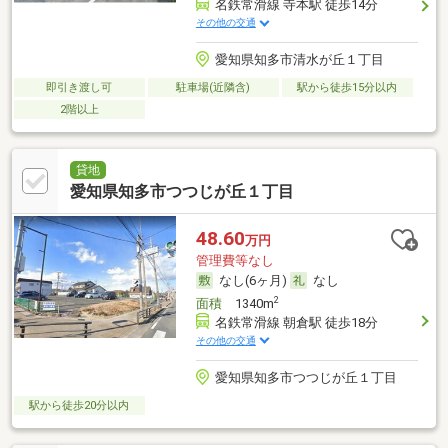
名鉄常滑線 寺本駅 徒歩14分
その他の交通
愛知県知多市清水が丘１丁目
即引き渡し可
駐車場(近隣含)
駅から徒歩15分以内
2階以上
貸地
愛知県知多市つつじが丘１丁目
48.60
万円
管理費等なし
なし(6ヶ月)
なし
2
面積
1340m
名鉄常滑線 朝倉駅 徒歩18分
その他の交通
愛知県知多市つつじが丘１丁目
駅から徒歩20分以内