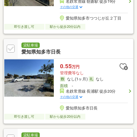
名鉄常滑線 朝倉駅 徒歩19分
その他の交通
愛知県知多市つつじが丘２丁目
即引き渡し可
駅から徒歩20分以内
貸駐車場
愛知県知多市日長
0.55
万円
管理費等なし
なし(1ヶ月)
なし
面積
-
名鉄常滑線 長浦駅 徒歩20分
その他の交通
愛知県知多市日長
即引き渡し可
駅から徒歩20分以内
貸駐車場