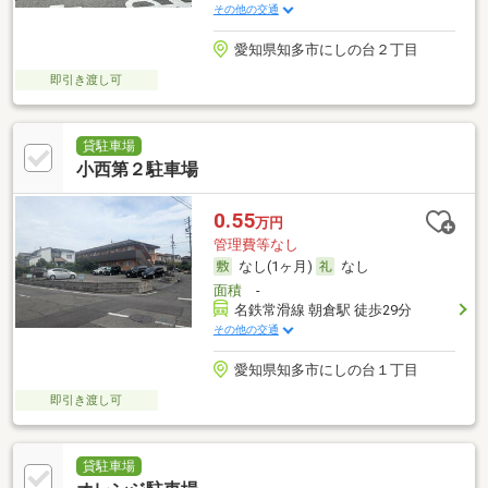
その他の交通
愛知県知多市にしの台２丁目
即引き渡し可
貸駐車場
小西第２駐車場
0.55
万円
管理費等なし
なし(1ヶ月)
なし
面積
-
名鉄常滑線 朝倉駅 徒歩29分
その他の交通
愛知県知多市にしの台１丁目
即引き渡し可
貸駐車場