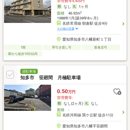
管理費等4,400円
なし
1ヶ月
2
面積
46.92m
1988年1月(築38年8ヶ月)
名鉄常滑線 朝倉駅 徒歩9分
その他の交通
愛知県知多市八幡新町１丁目
1階
即引き渡し可
飲食店可
駅から徒歩10分以内
貸駐車場
知多市 笹廻間 月極駐車場
0.50
万円
管理費等-
なし(2ヶ月)
なし
面積
-
名鉄河和線 巽ケ丘駅 徒歩11分
愛知県知多市八幡字笹廻間