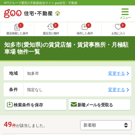
NTTグループ運営の不動産総合サイト goo住宅・不動産
1
0
0
0
最近検索した条件
最近見た物件
保存した条件
お気に入り
知多市(愛知県)の賃貸店舗・賃貸事務所・月極駐
車場 物件一覧
地域
変更する
知多市
条件
変更する
指定なし
検索条件を保存
新着メールを受取る
49
件
が該当しました。