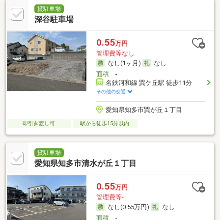
貸駐車場
深谷駐車場
0.55
万円
管理費等なし
なし(1ヶ月)
なし
面積
-
名鉄河和線 巽ケ丘駅 徒歩11分
その他の交通
愛知県知多市巽が丘１丁目
即引き渡し可
駅から徒歩15分以内
貸駐車場
愛知県知多市清水が丘１丁目
0.55
万円
管理費等-
なし(0.55万円)
なし
面積
-