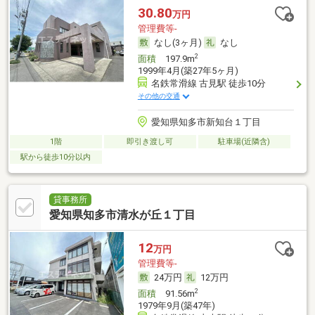
30.80
万円
管理費等-
なし(3ヶ月)
なし
2
面積
197.9m
1999年4月(築27年5ヶ月)
名鉄常滑線 古見駅 徒歩10分
その他の交通
愛知県知多市新知台１丁目
1階
即引き渡し可
駐車場(近隣含)
駅から徒歩10分以内
貸事務所
愛知県知多市清水が丘１丁目
12
万円
管理費等-
24万円
12万円
2
面積
91.56m
1979年9月(築47年)