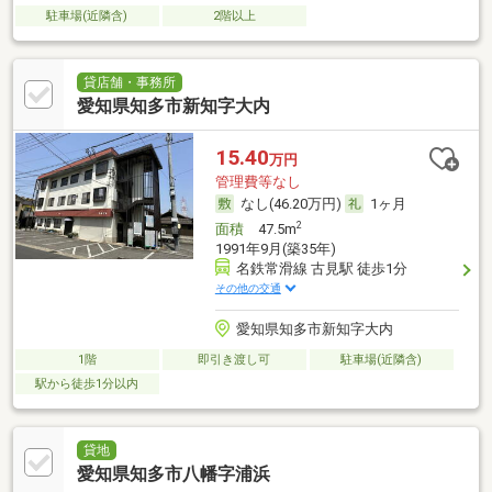
駐車場(近隣含)
2階以上
貸店舗・事務所
愛知県知多市新知字大内
15.40
万円
管理費等なし
なし(46.20万円)
1ヶ月
2
面積
47.5m
1991年9月(築35年)
名鉄常滑線 古見駅 徒歩1分
その他の交通
愛知県知多市新知字大内
1階
即引き渡し可
駐車場(近隣含)
駅から徒歩1分以内
貸地
愛知県知多市八幡字浦浜