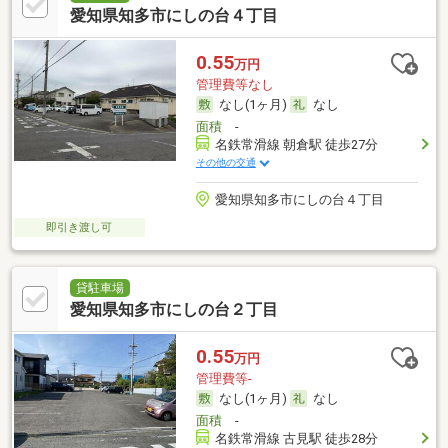
愛知県知多市にしの台４丁目
0.55
万円
管理費等なし
なし(1ヶ月)
なし
面積
-
名鉄常滑線 朝倉駅 徒歩27分
その他の交通
愛知県知多市にしの台４丁目
即引き渡し可
貸駐車場
愛知県知多市にしの台２丁目
0.55
万円
管理費等-
なし(1ヶ月)
なし
面積
-
名鉄常滑線 古見駅 徒歩28分