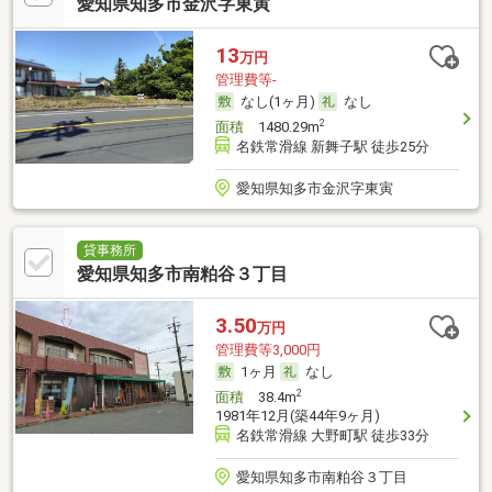
愛知県知多市金沢字東寅
13
万円
管理費等-
なし(1ヶ月)
なし
2
面積
1480.29m
名鉄常滑線 新舞子駅 徒歩25分
愛知県知多市金沢字東寅
貸事務所
愛知県知多市南粕谷３丁目
3.50
万円
管理費等3,000円
1ヶ月
なし
2
面積
38.4m
1981年12月(築44年9ヶ月)
名鉄常滑線 大野町駅 徒歩33分
愛知県知多市南粕谷３丁目