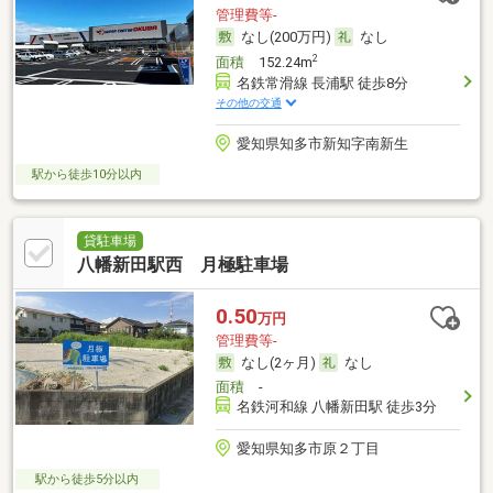
管理費等-
なし(200万円)
なし
2
面積
152.24m
名鉄常滑線 長浦駅 徒歩8分
その他の交通
愛知県知多市新知字南新生
駅から徒歩10分以内
貸駐車場
八幡新田駅西 月極駐車場
0.50
万円
管理費等-
なし(2ヶ月)
なし
面積
-
名鉄河和線 八幡新田駅 徒歩3分
愛知県知多市原２丁目
駅から徒歩5分以内