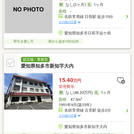
なし(2ヶ月)
1ヶ月
面積
-
名鉄常滑線 日長駅 徒歩10分
その他の交通
愛知県知多市日長字会ケ前
即引き渡し可
駅から徒歩10分以内
貸店舗・事務所
愛知県知多市新知字大内
15.40
万円
管理費等-
なし(46.20万円)
1ヶ月
2
面積
47.5m
1991年9月(築35年)
名鉄常滑線 古見駅 徒歩2分
その他の交通
愛知県知多市新知字大内