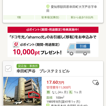
愛知県額田郡幸田町大字芦谷字幸
田
1階
駐車場(近隣含)
駅から徒歩1分以内
貸店舗・事務所
幸田町芦谷 プレステ２１ビル
17.60
万円
管理費等11,000円
なし(4ヶ月)
1ヶ月
2
面積
100m
1985年8月(築41年1ヶ月)
東海道本線 幸田駅 徒歩4分