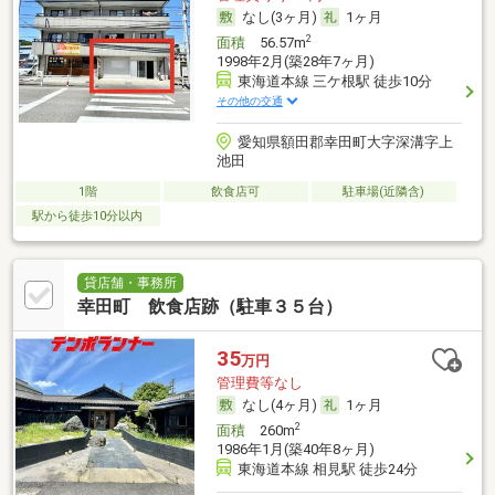
なし(3ヶ月)
1ヶ月
2
面積
56.57m
1998年2月(築28年7ヶ月)
東海道本線 三ケ根駅 徒歩10分
その他の交通
愛知県額田郡幸田町大字深溝字上
池田
1階
飲食店可
駐車場(近隣含)
駅から徒歩10分以内
貸店舗・事務所
幸田町 飲食店跡（駐車３５台）
35
万円
管理費等なし
なし(4ヶ月)
1ヶ月
2
面積
260m
1986年1月(築40年8ヶ月)
東海道本線 相見駅 徒歩24分