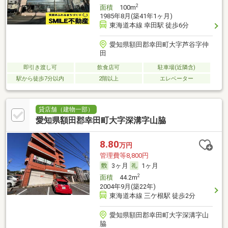
2
面積
100m
1985年8月(築41年1ヶ月)
東海道本線 幸田駅 徒歩6分
愛知県額田郡幸田町大字芦谷字仲
田
即引き渡し可
飲食店可
駐車場(近隣含)
駅から徒歩7分以内
2階以上
エレベーター
貸店舗（建物一部）
愛知県額田郡幸田町大字深溝字山脇
8.80
万円
管理費等8,800円
3ヶ月
1ヶ月
2
面積
44.2m
2004年9月(築22年)
東海道本線 三ケ根駅 徒歩2分
愛知県額田郡幸田町大字深溝字山
脇