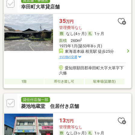
貸店舗・事務所
幸田町大草貸店舗
35
万円
管理費等なし
なし(4ヶ月)
1ヶ月
2
面積
260m
1973年1月(築53年8ヶ月)
東海道本線 相見駅 徒歩25分
その他の交通
愛知県額田郡幸田町大字大草字下
六條
1階
即引き渡し可
駐車場(近隣含)
貸住付店舗一部
菱池地蔵堂 住居付き店舗
13
万円
管理費等なし
なし(3ヶ月)
1ヶ月