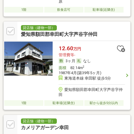
原
1階
飲食店可
駐車場(近隣含)
貸店舗（建物一部）
愛知県額田郡幸田町大字芦谷字仲田
12.60
万円
管理費等-
3ヶ月
なし
2
面積
82.14m
1987年4月(築39年5ヶ月)
東海道本線 幸田駅 徒歩5分
愛知県額田郡幸田町大字芦谷字仲
田
1階
駐車場(近隣含)
駅から徒歩5分以内
貸店舗（建物一部）
カメリアガーデン幸田