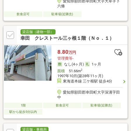
愛知県額田郡幸田町大字大草字下
六條
飲食店可
駐車場(近隣含)
貸店舗（建物一部）
幸田 クレストール三ヶ根１階（Ｎｏ．１）
8.80
万円
管理費等-
なし(4ヶ月)
1ヶ月
2
面積
51.66m
1997年10月(築28年11ヶ月)
東海道本線 三ケ根駅 徒歩4分
愛知県額田郡幸田町大字深溝字田
中
1階
飲食店可
駐車場(近隣含)
駅から徒歩5分以内
貸店舗・事務所