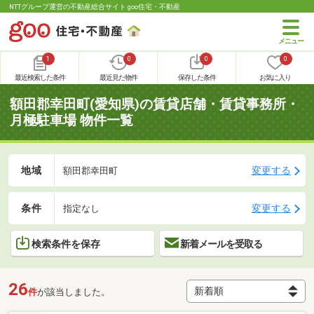
NTTグループ運営の不動産総合サイト goo住宅・不動産
1
0
0
0
最近検索した条件
最近見た物件
保存した条件
お気に入り
額田郡幸田町(愛知県)の賃貸店舗・賃貸事務所・
月極駐車場 物件一覧
地域
変更する
額田郡幸田町
条件
変更する
指定なし
検索条件を保存
新着メールを受取る
26
件
が該当しました。