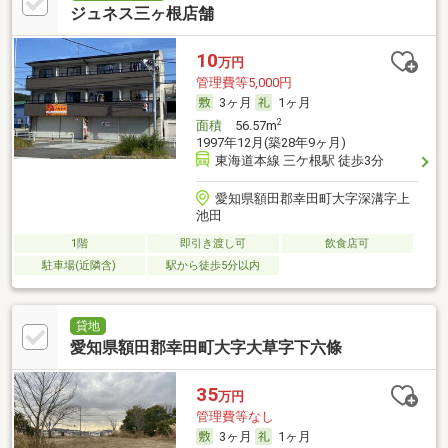
ジュネス三ヶ根店舗
10
万円
管理費等5,000円
3ヶ月
1ヶ月
2
面積
56.57m
1997年12月(築28年9ヶ月)
東海道本線 三ケ根駅 徒歩3分
愛知県額田郡幸田町大字深溝字上
池田
1階
即引き渡し可
飲食店可
駐車場(近隣含)
駅から徒歩5分以内
貸地
愛知県額田郡幸田町大字大草字下六條
35
万円
管理費等なし
3ヶ月
1ヶ月