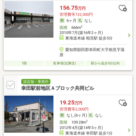
156.75
万円
管理費等132,000円
6ヶ月
なし
2
面積
666m
2010年7月(築16年2ヶ月)
東海道本線 相見駅 徒歩5分
愛知県額田郡幸田町大字相見字蒲
原
1階
駐車場(近隣含)
駅から徒歩5分以内
貸店舗・事務所
幸田駅前地区Ａブロック共同ビル
19.25
万円
管理費等2,000円
なし(6ヶ月)
なし
2
面積
109.28m
2012年4月(築14年5ヶ月)
東海道本線 幸田駅 徒歩1分