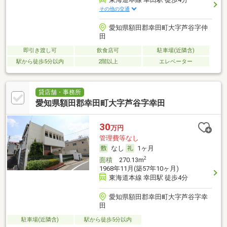
その他の交通
愛知県額田郡幸田町大字芦谷字仲
田
即引き渡し可
飲食店可
駐車場(近隣含)
駅から徒歩5分以内
2階以上
エレベーター
貸店舗・事務所
愛知県額田郡幸田町大字芦谷字幸田
30
万円
管理費等なし
なし
1ヶ月
2
面積
270.13m
1968年11月(築57年10ヶ月)
東海道本線 幸田駅 徒歩4分
愛知県額田郡幸田町大字芦谷字幸
田
駐車場(近隣含)
駅から徒歩5分以内