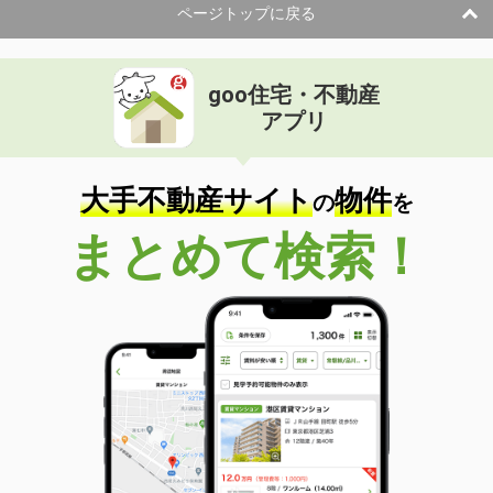
ページトップに戻る
goo住宅・不動産
アプリ
大手不動産サイト
物件
の
を
まとめて検索！