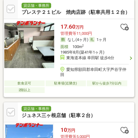
貸店舗・事務所
プレステ２１ビル 焼肉店跡（駐車共用１２台）
17.60
万円
管理費等11,000円
なし(4ヶ月)
1ヶ月
2
面積
100m
1985年8月(築41年1ヶ月)
東海道本線 幸田駅 徒歩6分
愛知県額田郡幸田町大字芦谷字仲
田
飲食店可
駐車場(近隣含)
駅から徒歩7分以内
2階以上
貸店舗・事務所
ジュネス三ヶ根店舗（駐車２台）
10
万円
管理費等5,000円