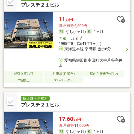
プレステ２１ビル
11
万円
管理費等5,500円
なし(4ヶ月)
1ヶ月
2
面積
52.8m
1985年8月(築41年1ヶ月)
東海道本線 幸田駅 徒歩6分
愛知県額田郡幸田町大字芦谷字仲
田
即引き渡し可
駐車場(近隣含)
駅から徒歩7分以内
2階以上
エレベーター
貸店舗・事務所
プレステ２１ビル
17.60
万円
管理費等11,000円
なし(4ヶ月)
1ヶ月