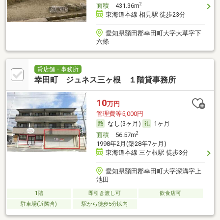
2
面積
431.36m
東海道本線 相見駅 徒歩23分
愛知県額田郡幸田町大字大草字下
六條
貸店舗・事務所
幸田町 ジュネス三ヶ根 １階貸事務所
10
万円
管理費等5,000円
なし(3ヶ月)
1ヶ月
2
面積
56.57m
1998年2月(築28年7ヶ月)
東海道本線 三ケ根駅 徒歩3分
愛知県額田郡幸田町大字深溝字上
池田
1階
即引き渡し可
飲食店可
駐車場(近隣含)
駅から徒歩5分以内