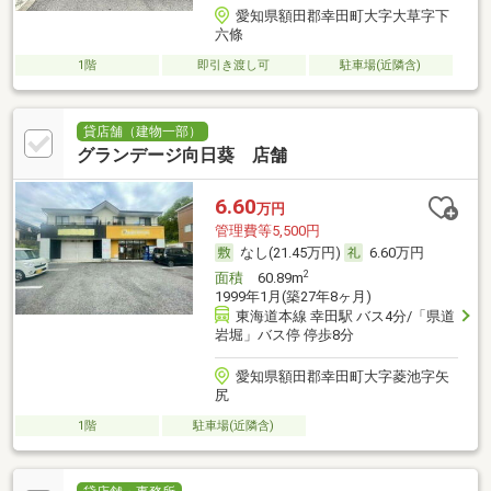
愛知県額田郡幸田町大字大草字下
六條
1階
即引き渡し可
駐車場(近隣含)
貸店舗（建物一部）
グランデージ向日葵 店舗
6.60
万円
管理費等5,500円
なし(21.45万円)
6.60万円
2
面積
60.89m
1999年1月(築27年8ヶ月)
東海道本線 幸田駅 バス4分/「県道
岩堀」バス停 停歩8分
愛知県額田郡幸田町大字菱池字矢
尻
1階
駐車場(近隣含)