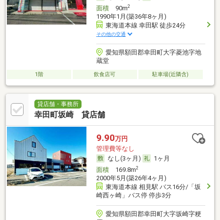
2
面積
90m
1990年1月(築36年8ヶ月)
東海道本線 幸田駅 徒歩24分
その他の交通
愛知県額田郡幸田町大字菱池字地
蔵堂
1階
飲食店可
駐車場(近隣含)
貸店舗・事務所
幸田町坂崎 貸店舗
9.90
万円
管理費等なし
なし(3ヶ月)
1ヶ月
2
面積
169.8m
2000年5月(築26年4ヶ月)
東海道本線 相見駅 バス16分/「坂
崎西ヶ崎」バス停 停歩3分
愛知県額田郡幸田町大字坂崎字粳