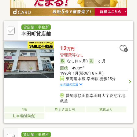
貸店舗・事務所
幸田町貸店舗
12
万円
管理費等なし
なし(3ヶ月)
1ヶ月
2
面積
49.5m
1990年1月(築36年8ヶ月)
東海道本線 幸田駅 徒歩25分
その他の交通
愛知県額田郡幸田町大字菱池字地
蔵堂
1階
即引き渡し可
飲食店可
駐車場(近隣含)
貸店舗・事務所