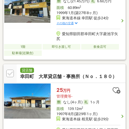
なし(21.45万円)
6.60万円
2
面積
60.89m
1999年1月(築27年8ヶ月)
東海道本線 幸田駅 徒歩24分
その他の交通
愛知県額田郡幸田町大字菱池字矢
尻
1階
即引き渡し可
飲食店可
駐車場(近隣含)
貸店舗
幸田町 大草貸店舗・事務所（Ｎｏ．１８０）
25
万円
管理費等-
なし(4ヶ月)
1ヶ月
2
面積
139.12m
1997年8月(築29年1ヶ月)
東海道本線 相見駅 徒歩29分