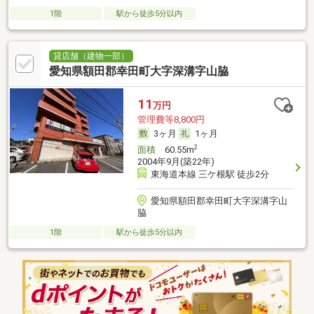
1階
駅から徒歩5分以内
貸店舗（建物一部）
愛知県額田郡幸田町大字深溝字山脇
11
万円
管理費等8,800円
3ヶ月
1ヶ月
2
面積
60.55m
2004年9月(築22年)
東海道本線 三ケ根駅 徒歩2分
愛知県額田郡幸田町大字深溝字山
脇
1階
駅から徒歩5分以内