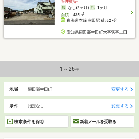
管理費等-
なし(2ヶ月)
1ヶ月
2
面積
435m
東海道本線 幸田駅 徒歩27分
愛知県額田郡幸田町大字荻字上田
1～26
件
地域
変更する
額田郡幸田町
条件
変更する
指定なし
検索条件を保存
新着メールを受取る