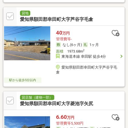
貸地
愛知県額田郡幸田町大字芦谷字毛倉
40
万円
管理費等-
なし(6ヶ月)
1ヶ月
2
面積
1973.68m
東海道本線 幸田駅 徒歩4分
愛知県額田郡幸田町大字芦谷字毛
倉
駅から徒歩5分以内
貸店舗（建物一部）
愛知県額田郡幸田町大字菱池字矢尻
6.60
万円
管理費等5,500円