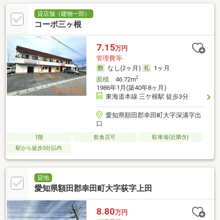
貸店舗（建物一部）
コーポ三ヶ根
7.15
万円
管理費等-
なし(2ヶ月)
1ヶ月
2
面積
46.72m
1986年1月(築40年8ヶ月)
東海道本線 三ケ根駅 徒歩3分
愛知県額田郡幸田町大字深溝字出
口
1階
飲食店可
駐車場(近隣含)
駅から徒歩5分以内
貸地
愛知県額田郡幸田町大字荻字上田
8.80
万円