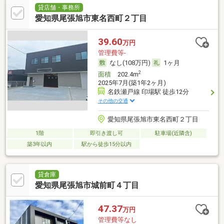
貸店舗・事務所
愛知県尾張旭市東名西町２丁目
39.60
万円
管理費等-
なし(108万円)
1ヶ月
2
面積
202.4m
2025年7月(築1年2ヶ月)
名鉄瀬戸線 印場駅 徒歩12分
その他の交通
愛知県尾張旭市東名西町２丁目
1階
即引き渡し可
駐車場(近隣含)
築3年以内
駅から徒歩15分以内
貸倉庫
愛知県尾張旭市城前町４丁目
47.37
万円
管理費等なし