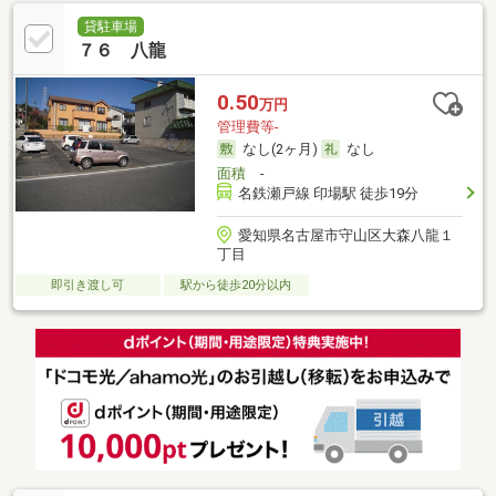
貸駐車場
７６ 八龍
0.50
万円
管理費等-
なし(2ヶ月)
なし
面積
-
名鉄瀬戸線 印場駅 徒歩19分
愛知県名古屋市守山区大森八龍１
丁目
即引き渡し可
駅から徒歩20分以内