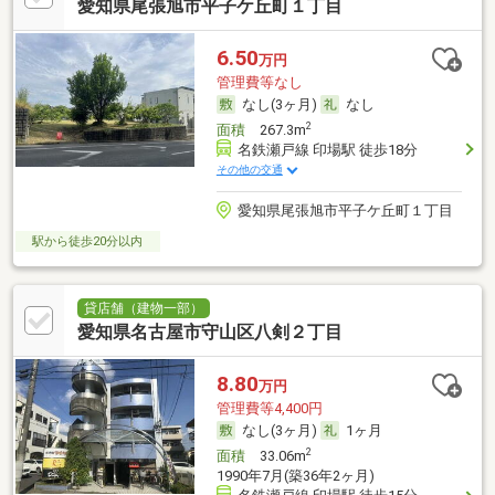
愛知県尾張旭市平子ケ丘町１丁目
6.50
万円
管理費等なし
なし(3ヶ月)
なし
2
面積
267.3m
名鉄瀬戸線 印場駅 徒歩18分
その他の交通
愛知県尾張旭市平子ケ丘町１丁目
駅から徒歩20分以内
貸店舗（建物一部）
愛知県名古屋市守山区八剣２丁目
8.80
万円
管理費等4,400円
なし(3ヶ月)
1ヶ月
2
面積
33.06m
1990年7月(築36年2ヶ月)