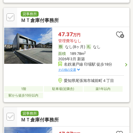
貸事務所
ＭＴ倉庫付事務所
47.37
万円
管理費等なし
なし(8ヶ月)
なし
2
面積
189.78m
2026年3月 新築
名鉄瀬戸線 印場駅 徒歩18分
その他の交通
愛知県尾張旭市城前町４丁目
1階
駐車場(近隣含)
築1年以内
駅から徒歩10分以内
貸事務所
ＭＴ倉庫付事務所