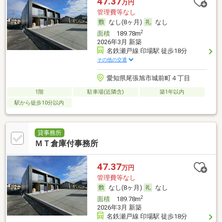
47.37
万円
管理費等なし
なし(8ヶ月)
なし
2
面積
189.78m
2026年3月 新築
名鉄瀬戸線 印場駅 徒歩18分
その他の交通
愛知県尾張旭市城前町４丁目
1階
駐車場(近隣含)
築1年以内
駅から徒歩10分以内
貸事務所
ＭＴ倉庫付事務所
47.37
万円
管理費等なし
なし(8ヶ月)
なし
2
面積
189.78m
2026年3月 新築
名鉄瀬戸線 印場駅 徒歩18分