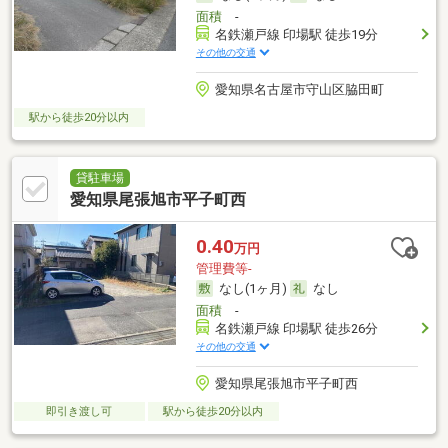
面積
-
名鉄瀬戸線 印場駅 徒歩19分
その他の交通
愛知県名古屋市守山区脇田町
駅から徒歩20分以内
貸駐車場
愛知県尾張旭市平子町西
0.40
万円
管理費等-
なし(1ヶ月)
なし
面積
-
名鉄瀬戸線 印場駅 徒歩26分
その他の交通
愛知県尾張旭市平子町西
即引き渡し可
駅から徒歩20分以内