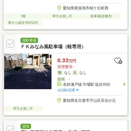
愛知県尾張旭市桜ケ丘町西
1階
即引き渡し可
駐車場(近隣含)
駅から徒歩10分以内
貸駐車場
ＦＫみなみ風駐車場（軽専用）
0.33
万円
管理費等-
なし
なし
面積
-
名鉄瀬戸線 印場駅 徒歩30分
その他の交通
愛知県名古屋市守山区百合が丘
即引き渡し可
貸地