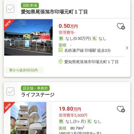
貸駐車場
愛知県尾張旭市印場元町１丁目
0.50
万円
管理費等-
なし(0.50万円)
なし
面積
-
名鉄瀬戸線 印場駅 徒歩2分
愛知県尾張旭市印場元町１丁目
駅から徒歩5分以内
貸店舗・事務所
ライフステージ
19.80
万円
管理費等5,500円
なし(3ヶ月)
なし
2
面積
80.79m
1991年1月(築35年8ヶ月)