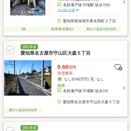
名鉄瀬戸線 印場駅 徒歩10分
その他の交通
愛知県尾張旭市東名西町２丁目
1階
駐車場(近隣含)
駅から徒歩10分以内
貸駐車場
愛知県名古屋市守山区大森５丁目
0.60
万円
管理費等-
なし(0.60万円)
なし
面積
-
名鉄瀬戸線 印場駅 徒歩3分
愛知県名古屋市守山区大森５丁目
駅から徒歩5分以内
貸駐車場