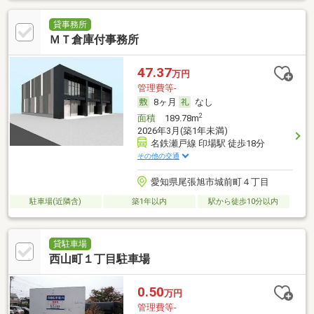
貸事務所
ＭＴ倉庫付事務所
47.37
万円
管理費等-
8ヶ月
なし
2
面積
189.78m
2026年3月(築1年未満)
名鉄瀬戸線 印場駅 徒歩18分
その他の交通
愛知県尾張旭市城前町４丁目
駐車場(近隣含)
築1年以内
駅から徒歩10分以内
貸駐車場
西山町１丁目駐車場
0.50
万円
管理費等-