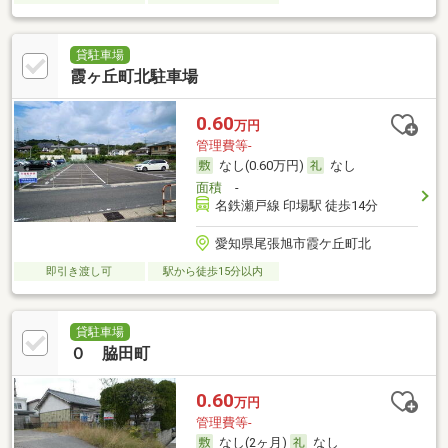
貸駐車場
霞ヶ丘町北駐車場
0.60
万円
管理費等-
なし(0.60万円)
なし
面積
-
名鉄瀬戸線 印場駅 徒歩14分
愛知県尾張旭市霞ケ丘町北
即引き渡し可
駅から徒歩15分以内
貸駐車場
０ 脇田町
0.60
万円
管理費等-
なし(2ヶ月)
なし