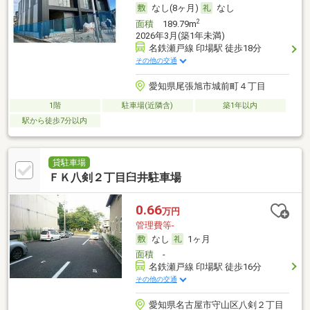
なし(8ヶ月)
なし
2
面積
189.79m
2026年3月(築1年未満)
名鉄瀬戸線 印場駅 徒歩18分
その他の交通
愛知県尾張旭市城前町４丁目
1階
駐車場(近隣含)
築1年以内
駅から徒歩7分以内
貸駐車場
ＦＫ八剣２丁目臼井駐車場
0.66
万円
管理費等-
なし
1ヶ月
面積
-
名鉄瀬戸線 印場駅 徒歩16分
その他の交通
愛知県名古屋市守山区八剣２丁目