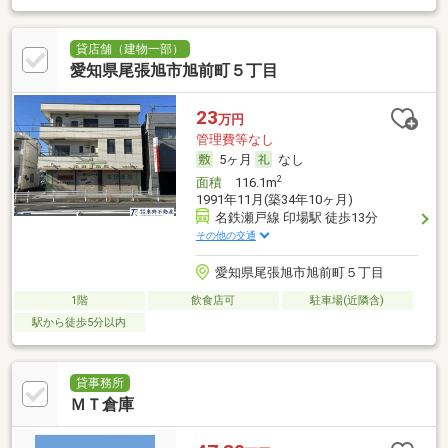
貸店舗（建物一部）
愛知県尾張旭市旭前町５丁目
23
万円
管理費等なし
5ヶ月
なし
2
面積
116.1m
1991年11月(築34年10ヶ月)
名鉄瀬戸線 印場駅 徒歩13分
その他の交通
愛知県尾張旭市旭前町５丁目
1階
飲食店可
駐車場(近隣含)
駅から徒歩5分以内
貸事務所
ＭＴ倉庫