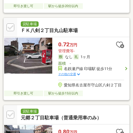
即引き渡し可
駅から徒歩20分以内
貸駐車場
ＦＫ八剣２丁目丸山駐車場
0.72
万円
管理費等-
なし
1ヶ月
面積
-
名鉄瀬戸線 印場駅 徒歩11分
その他の交通
愛知県名古屋市守山区八剣２丁目
即引き渡し可
駅から徒歩15分以内
貸駐車場
元郷２丁目駐車場（普通乗用車のみ）
0.80
万円