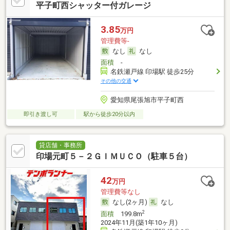
平子町西シャッター付ガレージ
3.85
万円
管理費等-
なし
なし
面積
-
名鉄瀬戸線 印場駅 徒歩25分
その他の交通
愛知県尾張旭市平子町西
即引き渡し可
駅から徒歩20分以内
貸店舗・事務所
印場元町５－２ＧＩＭＵＣＯ（駐車５台）
42
万円
管理費等なし
なし(2ヶ月)
なし
2
面積
199.8m
2024年11月(築1年10ヶ月)