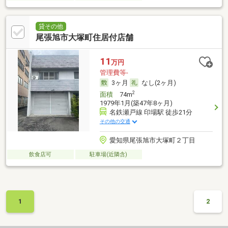
貸その他
尾張旭市大塚町住居付店舗
11
万円
管理費等-
3ヶ月
なし(2ヶ月)
2
面積
74m
1979年1月(築47年8ヶ月)
名鉄瀬戸線 印場駅 徒歩21分
その他の交通
愛知県尾張旭市大塚町２丁目
飲食店可
駐車場(近隣含)
1
2