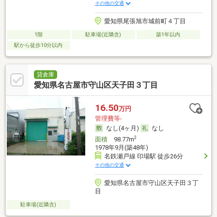
その他の交通
愛知県尾張旭市城前町４丁目
1階
駐車場(近隣含)
築1年以内
駅から徒歩10分以内
貸倉庫
愛知県名古屋市守山区天子田３丁目
16.50
万円
管理費等-
なし(4ヶ月)
なし
2
面積
98.77m
1978年9月(築48年)
名鉄瀬戸線 印場駅 徒歩26分
その他の交通
愛知県名古屋市守山区天子田３丁
目
駐車場(近隣含)