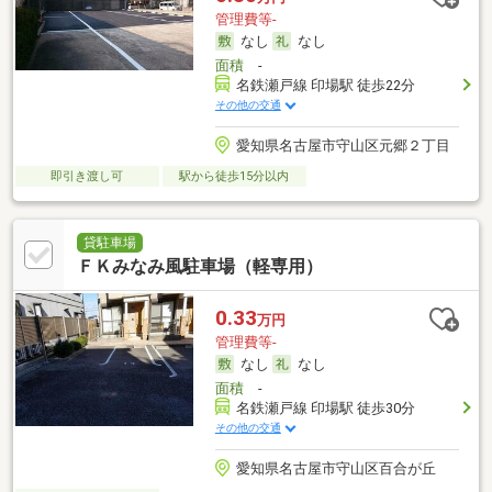
管理費等-
なし
なし
面積
-
名鉄瀬戸線 印場駅 徒歩22分
その他の交通
愛知県名古屋市守山区元郷２丁目
即引き渡し可
駅から徒歩15分以内
貸駐車場
ＦＫみなみ風駐車場（軽専用）
0.33
万円
管理費等-
なし
なし
面積
-
名鉄瀬戸線 印場駅 徒歩30分
その他の交通
愛知県名古屋市守山区百合が丘