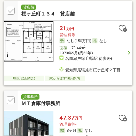
貸店舗
桜ヶ丘町１３４ 貸店舗
21
万円
管理費等-
なし(150万円)
なし
2
面積
73.44m
1973年9月(築53年)
名鉄瀬戸線 印場駅 徒歩9分
愛知県尾張旭市桜ケ丘町２丁目
駐車場(近隣含)
駅から徒歩10分以内
貸事務所
ＭＴ倉庫付事務所
47.37
万円
管理費等-
8ヶ月
なし