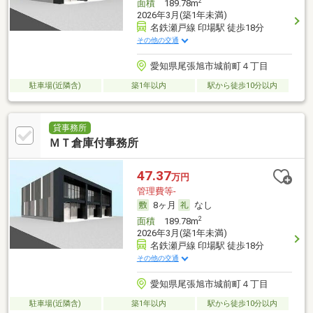
2
面積
189.78m
2026年3月(築1年未満)
名鉄瀬戸線 印場駅 徒歩18分
その他の交通
愛知県尾張旭市城前町４丁目
駐車場(近隣含)
築1年以内
駅から徒歩10分以内
貸事務所
ＭＴ倉庫付事務所
47.37
万円
管理費等-
8ヶ月
なし
2
面積
189.78m
2026年3月(築1年未満)
名鉄瀬戸線 印場駅 徒歩18分
その他の交通
愛知県尾張旭市城前町４丁目
駐車場(近隣含)
築1年以内
駅から徒歩10分以内