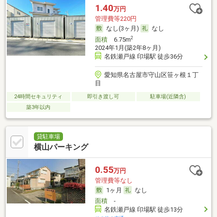
1.40
万円
管理費等220円
なし(3ヶ月)
なし
2
面積
6.75m
2024年1月(築2年8ヶ月)
名鉄瀬戸線 印場駅 徒歩36分
愛知県名古屋市守山区笹ヶ根１丁
目
24時間セキュリティ
即引き渡し可
駐車場(近隣含)
築3年以内
貸駐車場
横山パーキング
0.55
万円
管理費等なし
1ヶ月
なし
面積
-
名鉄瀬戸線 印場駅 徒歩13分