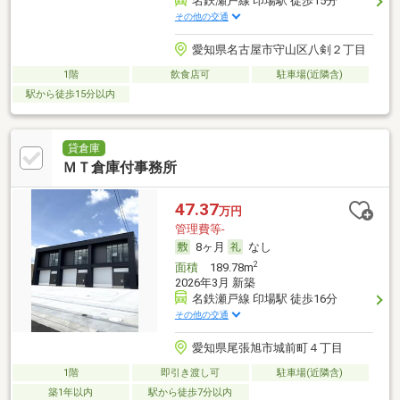
名鉄瀬戸線 印場駅 徒歩15分
その他の交通
愛知県名古屋市守山区八剣２丁目
1階
飲食店可
駐車場(近隣含)
駅から徒歩15分以内
貸倉庫
ＭＴ倉庫付事務所
47.37
万円
管理費等-
8ヶ月
なし
2
面積
189.78m
2026年3月 新築
名鉄瀬戸線 印場駅 徒歩16分
その他の交通
愛知県尾張旭市城前町４丁目
1階
即引き渡し可
駐車場(近隣含)
築1年以内
駅から徒歩7分以内