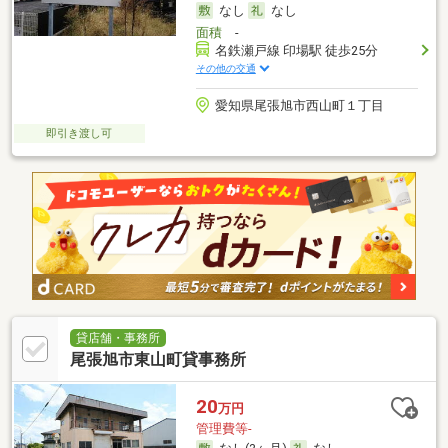
なし
なし
面積
-
名鉄瀬戸線 印場駅 徒歩25分
その他の交通
愛知県尾張旭市西山町１丁目
即引き渡し可
貸店舗・事務所
尾張旭市東山町貸事務所
20
万円
管理費等-