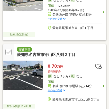
なし(3ヶ月)
なし
2
面積
126.36m
1980年12月(築45年9ヶ月)
名鉄瀬戸線 印場駅 徒歩23分
その他の交通
愛知県尾張旭市東山町１丁目
駐車場(近隣含)
貸駐車場
愛知県名古屋市守山区八剣２丁目
0.70
万円
管理費等-
なし(1ヶ月)
なし
面積
-
名鉄瀬戸線 印場駅 徒歩14分
その他の交通
愛知県名古屋市守山区八剣２丁目
駅から徒歩15分以内