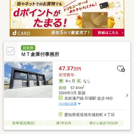
貸倉庫
ＭＴ倉庫付事務所
47.37
万円
管理費等-
8ヶ月
なし
2
面積
57.41m
2026年3月 新築
名鉄瀬戸線 印場駅 徒歩18分
その他の交通
愛知県尾張旭市城前町４丁目
駐車場(近隣含)
築1年以内
駅から徒歩7分以内