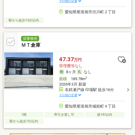
その他の交通
愛知県尾張旭市渋川町２丁目
駅から徒歩15分以内
貸事務所
ＭＴ倉庫
47.37
万円
管理費等なし
8ヶ月
なし
2
面積
189.78m
2026年3月 新築
名鉄瀬戸線 印場駅 徒歩16分
その他の交通
愛知県尾張旭市城前町４丁目
1階
即引き渡し可
築1年以内
駅から徒歩7分以内