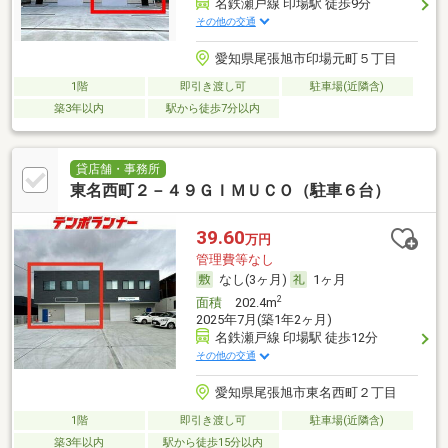
名鉄瀬戸線 印場駅 徒歩9分
その他の交通
愛知県尾張旭市印場元町５丁目
1階
即引き渡し可
駐車場(近隣含)
築3年以内
駅から徒歩7分以内
貸店舗・事務所
東名西町２－４９ＧＩＭＵＣＯ（駐車６台）
39.60
万円
管理費等なし
なし(3ヶ月)
1ヶ月
2
面積
202.4m
2025年7月(築1年2ヶ月)
名鉄瀬戸線 印場駅 徒歩12分
その他の交通
愛知県尾張旭市東名西町２丁目
1階
即引き渡し可
駐車場(近隣含)
築3年以内
駅から徒歩15分以内