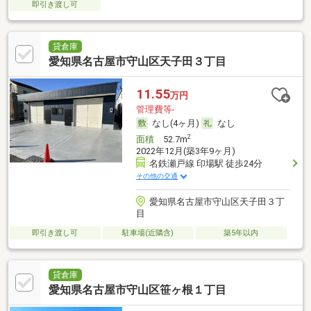
即引き渡し可
貸倉庫
愛知県名古屋市守山区天子田３丁目
11.55
万円
管理費等-
なし(4ヶ月)
なし
2
面積
52.7m
2022年12月(築3年9ヶ月)
名鉄瀬戸線 印場駅 徒歩24分
その他の交通
愛知県名古屋市守山区天子田３丁
目
即引き渡し可
駐車場(近隣含)
築5年以内
貸倉庫
愛知県名古屋市守山区笹ヶ根１丁目