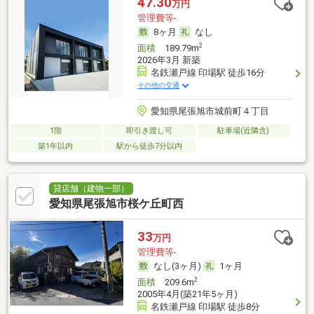
47.30
万円
管理費等-
8ヶ月
なし
2
面積
189.79m
2026年3月 新築
名鉄瀬戸線 印場駅 徒歩16分
その他の交通
愛知県尾張旭市城前町４丁目
1階
即引き渡し可
駐車場(近隣含)
築1年以内
駅から徒歩7分以内
貸店舗（建物一部）
愛知県尾張旭市桜ケ丘町西
33
万円
管理費等-
なし(3ヶ月)
1ヶ月
2
面積
209.6m
2005年4月(築21年5ヶ月)
名鉄瀬戸線 印場駅 徒歩8分