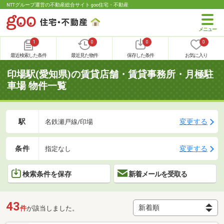
NTTグループ運営の不動産総合サイト goo住宅・不動産
1
0
0
0
最近検索した条件
最近見た物件
保存した条件
お気に入り
印場駅(愛知県)の賃貸店舗・賃貸事務所・月極駐
車場 物件一覧
駅
変更する
名鉄瀬戸線/印場
条件
変更する
指定なし
検索条件を保存
新着メールを受取る
43
件
が該当しました。