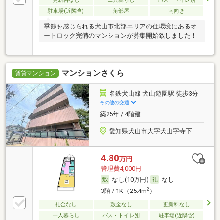
更新料なし
二人暮らし
バス・トイレ別
駐車場(近隣含)
角部屋
南向き
季節を感じられる犬山市北部エリアの住環境にあるオ
ートロック完備のマンションが募集開始致しました！
マンションさくら
賃貸マンション
名鉄犬山線 犬山遊園駅 徒歩3分
その他の交通
築25年 / 4階建
愛知県犬山市大字犬山字寺下
4.80
万円
管理費4,000円
なし(10万円)
なし
2
3階 / 1K（25.4m
）
礼金なし
敷金なし
更新料なし
一人暮らし
バス・トイレ別
駐車場(近隣含)