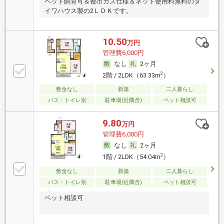
ペット飼育可＆都市ガス仕様＆ネット使用料無料のダ
イワハウス製の2ＬＤＫです。
10.50
万円
管理費6,000円
なし
2ヶ月
2
2階 / 2LDK（63.33m
）
敷金なし
新築
二人暮らし
バス・トイレ別
駐車場(近隣含)
ペット相談可
9.80
万円
管理費6,000円
なし
2ヶ月
2
1階 / 2LDK（54.04m
）
敷金なし
新築
二人暮らし
バス・トイレ別
駐車場(近隣含)
ペット相談可
ペット相談可