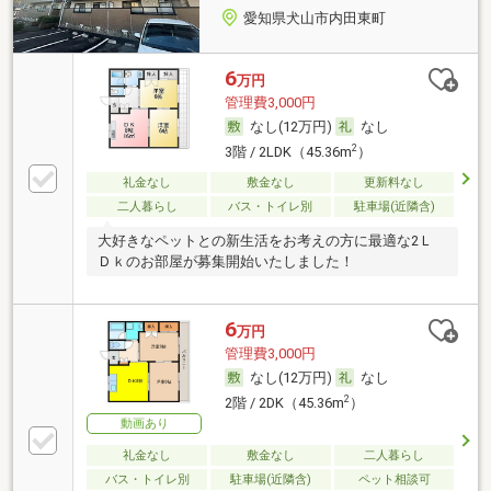
愛知県犬山市内田東町
6
万円
管理費3,000円
なし(12万円)
なし
2
3階 / 2LDK（45.36m
）
礼金なし
敷金なし
更新料なし
二人暮らし
バス・トイレ別
駐車場(近隣含)
大好きなペットとの新生活をお考えの方に最適な2Ｌ
Ｄｋのお部屋が募集開始いたしました！
6
万円
管理費3,000円
なし(12万円)
なし
2
2階 / 2DK（45.36m
）
動画あり
礼金なし
敷金なし
二人暮らし
バス・トイレ別
駐車場(近隣含)
ペット相談可