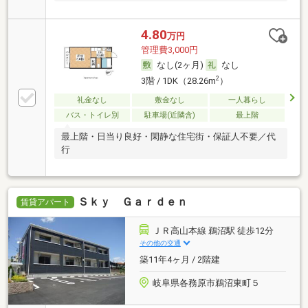
4.80
万円
管理費3,000円
なし(2ヶ月)
なし
2
3階 / 1DK（28.26m
）
礼金なし
敷金なし
一人暮らし
バス・トイレ別
駐車場(近隣含)
最上階
最上階・日当り良好・閑静な住宅街・保証人不要／代
行
Ｓｋｙ Ｇａｒｄｅｎ
賃貸アパート
ＪＲ高山本線 鵜沼駅 徒歩12分
その他の交通
築11年4ヶ月 / 2階建
岐阜県各務原市鵜沼東町５