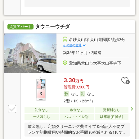
タウニーウチダ
賃貸アパート
名鉄犬山線 犬山遊園駅 徒歩2分
その他の交通
築35年11ヶ月 / 2階建
愛知県犬山市大字犬山字寺下
3.30
万円
管理費3,500円
なし
なし
2
2階 / 1K（25m
）
礼金なし
敷金なし
更新料なし
一人暮らし
バス・トイレ別
駐車場(近隣含)
敷金無し、定額クリーニング費タイプ＆保証人不要プ
ランで初期費用や時間的なお手間も軽減される1Ｋで
す。