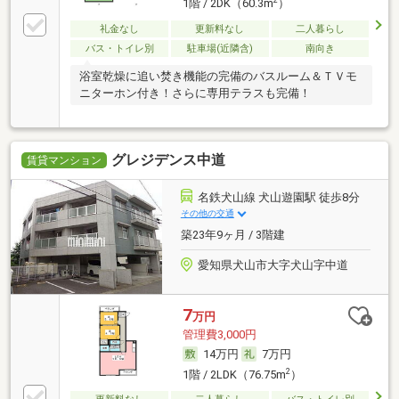
2
1階 / 2DK（60.3m
）
礼金なし
更新料なし
二人暮らし
バス・トイレ別
駐車場(近隣含)
南向き
浴室乾燥に追い焚き機能の完備のバスルーム＆ＴＶモ
ニターホン付き！さらに専用テラスも完備！
グレジデンス中道
賃貸マンション
名鉄犬山線 犬山遊園駅 徒歩8分
その他の交通
築23年9ヶ月 / 3階建
愛知県犬山市大字犬山字中道
7
万円
管理費3,000円
14万円
7万円
2
1階 / 2LDK（76.75m
）