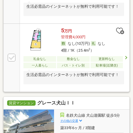
生活必需品のインターネットが無料で利用可能です！
5
万円
管理費4,000円
なし(10万円)
なし
2
4階 / 1K（25.4m
）
礼金なし
敷金なし
更新料なし
一人暮らし
バス・トイレ別
駐車場(近隣含)
生活必需品のインターネットが無料で利用可能です！
グレース犬山ＩＩ
賃貸マンション
名鉄犬山線 犬山遊園駅 徒歩5分
その他の交通
築33年6ヶ月 / 3階建