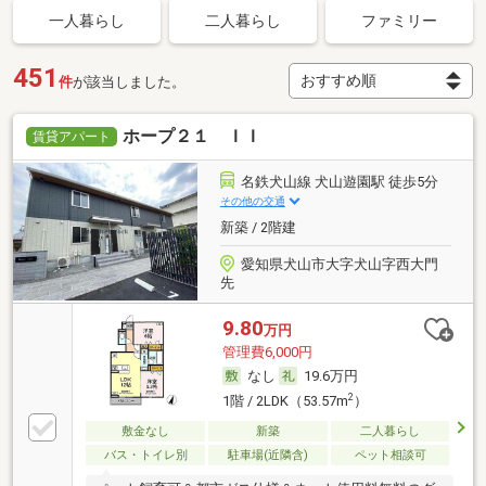
一人暮らし
二人暮らし
ファミリー
451
件
が該当しました。
ホープ２１ ＩＩ
賃貸アパート
名鉄犬山線 犬山遊園駅 徒歩5分
その他の交通
新築 / 2階建
愛知県犬山市大字犬山字西大門
先
9.80
万円
管理費6,000円
なし
19.6万円
2
1階 / 2LDK（53.57m
）
敷金なし
新築
二人暮らし
バス・トイレ別
駐車場(近隣含)
ペット相談可