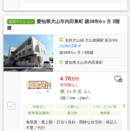
愛知県犬山市内田東町 築38年6ヶ月 3階
賃貸マンション
建
名鉄犬山線 犬山遊園駅 徒歩9分
その他の交通
築38年6ヶ月 / 3階建
愛知県犬山市内田東町
4.70
万円
管理費なし
2ヶ月
なし
2
3階 / 1DK（28m
）
礼金なし
一人暮らし
バス・トイレ別
駐車場(近隣含)
最上階
角部屋
角部屋・最上階・日当り良好・閑静な住宅街・保証人
不要／代行