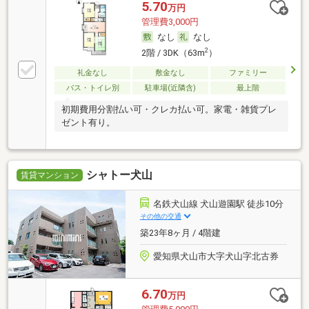
5.70
万円
管理費3,000円
なし
なし
2
2階 / 3DK（63m
）
礼金なし
敷金なし
ファミリー
バス・トイレ別
駐車場(近隣含)
最上階
初期費用分割払い可・クレカ払い可。家電・雑貨プレ
ゼント有り。
シャトー犬山
賃貸マンション
名鉄犬山線 犬山遊園駅 徒歩10分
その他の交通
築23年8ヶ月 / 4階建
愛知県犬山市大字犬山字北古券
6.70
万円