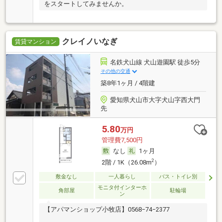
をスタートしてみませんか。
クレイノいなぎ
賃貸マンション
名鉄犬山線 犬山遊園駅 徒歩5分
その他の交通
築8年1ヶ月 / 4階建
愛知県犬山市大字犬山字西大門
先
5.80
万円
管理費7,500円
なし
1ヶ月
2
2階 / 1K（26.08m
）
敷金なし
一人暮らし
バス・トイレ別
モニタ付インターホ
角部屋
駐輪場
ン
【アパマンショップ小牧店】0568−74−2377