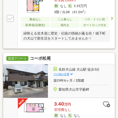
管理費5,000円
なし
3.35万円
2
3階 / 2LDK（61.2m
）
敷金なし
二人暮らし
バス・トイレ別
駐車場(近隣含)
南向き
オートロック付き
緑映える並木道に歴史・伝統の情緒が薫る街！城下町
の犬山で新生活をスタートしてみませんか！
コーポ松尾
賃貸アパート
名鉄犬山線 犬山駅 徒歩5分
その他の交通
築29年6ヶ月 / 2階建
愛知県犬山市字藪畔
3.40
万円
管理費なし
なし
なし