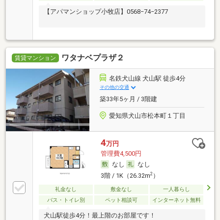
【アパマンショップ小牧店】0568−74−2377
ワタナベプラザ２
賃貸マンション
名鉄犬山線 犬山駅 徒歩4分
その他の交通
築33年5ヶ月 / 3階建
愛知県犬山市松本町１丁目
4
万円
管理費4,500円
なし
なし
2
3階 / 1K（26.32m
）
礼金なし
敷金なし
一人暮らし
バス・トイレ別
ペット相談可
インターネット無料
犬山駅徒歩4分！最上階のお部屋です！