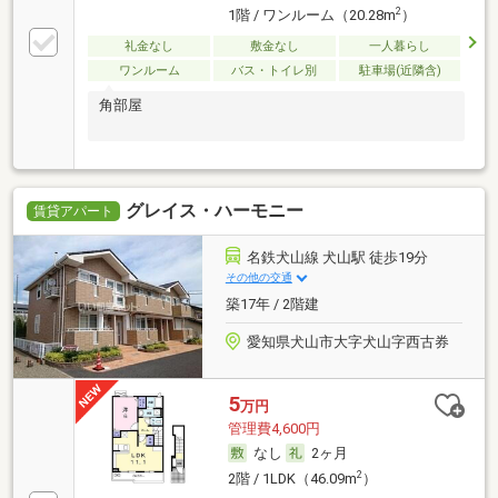
2
1階 / ワンルーム（20.28m
）
礼金なし
敷金なし
一人暮らし
ワンルーム
バス・トイレ別
駐車場(近隣含)
角部屋
グレイス・ハーモニー
賃貸アパート
名鉄犬山線 犬山駅 徒歩19分
その他の交通
築17年 / 2階建
愛知県犬山市大字犬山字西古券
5
万円
管理費4,600円
なし
2ヶ月
2
2階 / 1LDK（46.09m
）