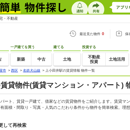
住宅・不動産
0
最近見た物件
保
一戸建てを買う
建てる
投資する
不動産
古
新築
中古
土地
土地活用
投資
屋市
>
西区
>
名鉄犬山線
>
上小田井駅の賃貸情報 物件一覧
の賃貸物件(賃貸マンション・アパート) 
、アパート、賃貸一戸建て、借家などの賃貸物件をご紹介します。賃貸マ
専有面積・間取り・写真・人気のこだわり条件から物件を簡単検索。理想
更して再検索