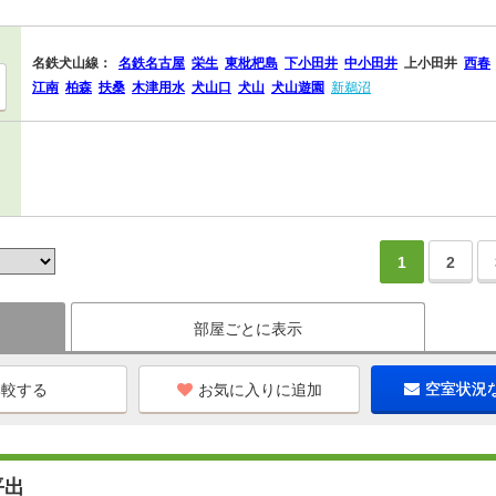
名鉄犬山線：
名鉄名古屋
栄生
東枇杷島
下小田井
中小田井
上小田井
西春
江南
柏森
扶桑
木津用水
犬山口
犬山
犬山遊園
新鵜沼
1
2
部屋ごとに表示
お気に入りに追加
空室状況
平出