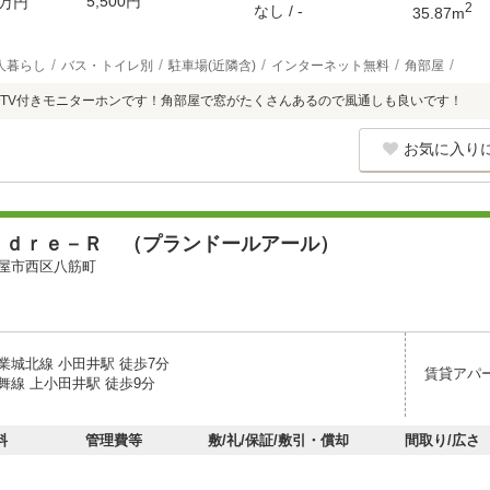
5,500円
万円
2
なし / -
35.87m
人暮らし
バス・トイレ別
駐車場(近隣含)
インターネット無料
角部屋
TV付きモニターホンです！角部屋で窓がたくさんあるので風通しも良いです！
お気に入り
ｎｄｒｅ－Ｒ （プランドールアール）
屋市西区八筋町
業城北線 小田井駅 徒歩7分
賃貸アパ
舞線 上小田井駅 徒歩9分
料
管理費等
敷/礼/保証/敷引・償却
間取り/広さ