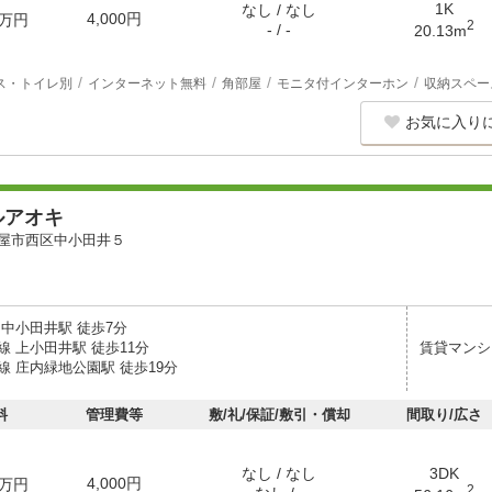
1K
なし / なし
4,000円
万円
2
- / -
20.13m
ス・トイレ別
インターネット無料
角部屋
モニタ付インターホン
収納スペー
お気に入り
ルアオキ
屋市西区中小田井５
 中小田井駅 徒歩7分
 上小田井駅 徒歩11分
賃貸マンシ
線 庄内緑地公園駅 徒歩19分
料
管理費等
敷/礼/保証/敷引・償却
間取り/広さ
なし / なし
3DK
4,000円
万円
2