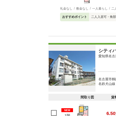
礼金なし
敷金なし
一人暮らし
二
おすすめポイント
二人入居可・角部
シティ
愛知県名古
名古屋市鶴
名鉄犬山線 
間取り図
賃
NEW
6.50
1階