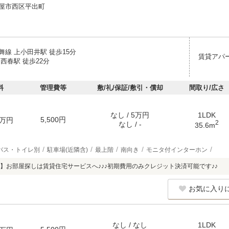
屋市西区平出町
舞線 上小田井駅 徒歩15分
賃貸アパ
西春駅 徒歩22分
料
管理費等
敷/礼/保証/敷引・償却
間取り/広さ
なし / 5万円
1LDK
5,500円
万円
2
なし / -
35.6m
バス・トイレ別
駐車場(近隣含)
最上階
南向き
モニタ付インターホン
】お部屋探しは賃貸住宅サービスへ♪♪♪初期費用のみクレジット決済可能です♪♪
お気に入り
なし / なし
1LDK