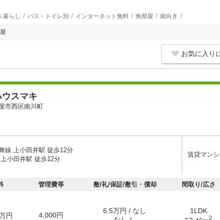
人暮らし
バス・トイレ別
インターネット無料
角部屋
南向き
屋
お気に入り
ハウスマキ
屋市西区南川町
舞線 上小田井駅 徒歩12分
賃貸マンシ
上小田井駅 徒歩12分
料
管理費等
敷/礼/保証/敷引・償却
間取り/広さ
6.5万円 / なし
1LDK
4,000円
万円
2
なし / -