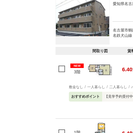
愛知県名古
名古屋市鶴
名鉄犬山線 
間取り図
賃
NEW
6.40
3階
敷金なし
一人暮らし
二人暮らし
おすすめポイント
【見学予約受付中
1階