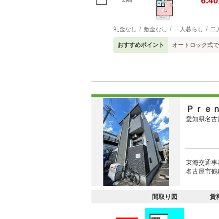
6.40
礼金なし
敷金なし
一人暮らし
二
おすすめポイント
オートロック式で
Ｐｒｅ
愛知県名古
東海交通事
名古屋市鶴
間取り図
賃