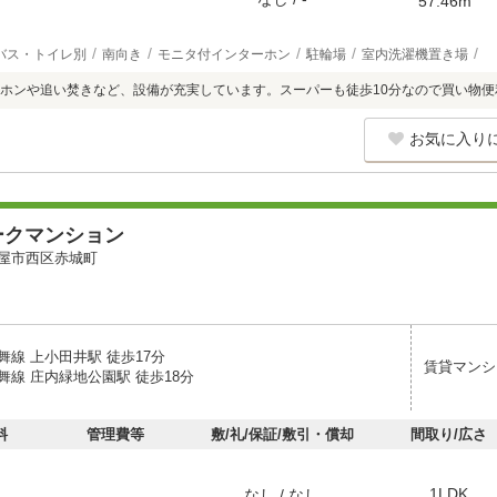
57.46m
バス・トイレ別
南向き
モニタ付インターホン
駐輪場
室内洗濯機置き場
ホンや追い焚きなど、設備が充実しています。スーパーも徒歩10分なので買い物便
お気に入り
ークマンション
屋市西区赤城町
舞線 上小田井駅 徒歩17分
賃貸マンシ
舞線 庄内緑地公園駅 徒歩18分
料
管理費等
敷/礼/保証/敷引・償却
間取り/広さ
1LDK
なし / なし