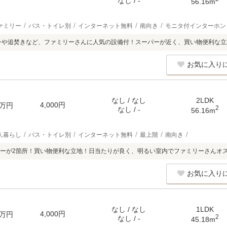
なし / -
56.16m
ァミリー
バス・トイレ別
インターネット無料
南向き
モニタ付インターホン
ンや追焚きなど、ファミリーさんに人気の設備付！スーパーが近く、買い物便利な立
お気に入り
なし / なし
2LDK
4,000円
万円
2
なし / -
56.16m
人暮らし
バス・トイレ別
インターネット無料
最上階
南向き
ーが2箇所！買い物便利な立地！日当たりが良く、明るい室内でファミリーさんオ
お気に入り
なし / なし
1LDK
4,000円
万円
2
なし / -
45.18m