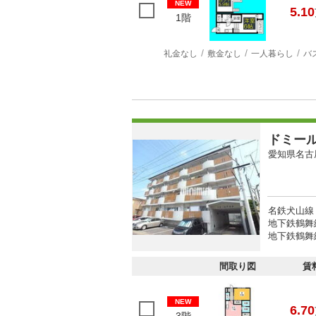
NEW
5.10
1階
礼金なし
敷金なし
一人暮らし
バ
ドミー
愛知県名古
名鉄犬山線
地下鉄鶴舞線
地下鉄鶴舞
間取り図
賃
NEW
6.70
3階