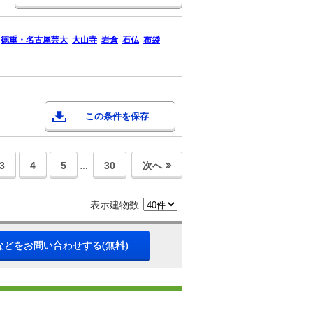
徳重・名古屋芸大
大山寺
岩倉
石仏
布袋
この条件を保存
3
4
5
30
次へ
…
表示建物数
などをお問い合わせする(無料)