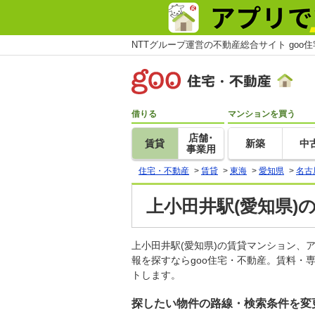
NTTグループ運営の不動産総合サイト goo
借りる
マンションを買う
店舗･
賃貸
新築
中
事業用
住宅・不動産
>
賃貸
>
東海
>
愛知県
>
名古
上小田井駅(愛知県)
上小田井駅(愛知県)の賃貸マンション
報を探すならgoo住宅・不動産。賃料・
トします。
探したい物件の路線・検索条件を変