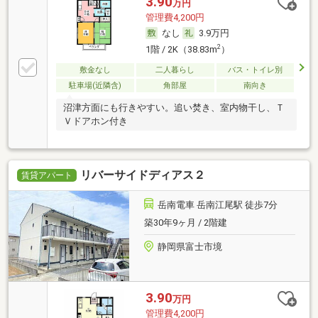
3.90
万円
管理費4,200円
なし
3.9万円
2
1階 / 2K（38.83m
）
敷金なし
二人暮らし
バス・トイレ別
駐車場(近隣含)
角部屋
南向き
沼津方面にも行きやすい。追い焚き、室内物干し、Ｔ
Ｖドアホン付き
リバーサイドディアス２
賃貸アパート
岳南電車 岳南江尾駅 徒歩7分
築30年9ヶ月 / 2階建
静岡県富士市境
3.90
万円
管理費4,200円