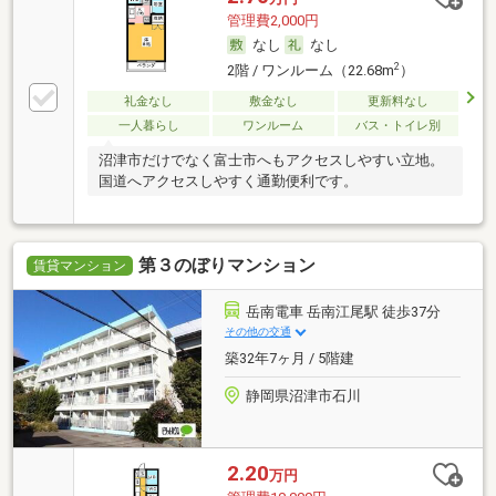
管理費2,000円
なし
なし
2
2階 / ワンルーム（22.68m
）
礼金なし
敷金なし
更新料なし
一人暮らし
ワンルーム
バス・トイレ別
沼津市だけでなく富士市へもアクセスしやすい立地。
国道へアクセスしやすく通勤便利です。
第３のぼりマンション
賃貸マンション
岳南電車 岳南江尾駅 徒歩37分
その他の交通
築32年7ヶ月 / 5階建
静岡県沼津市石川
2.20
万円