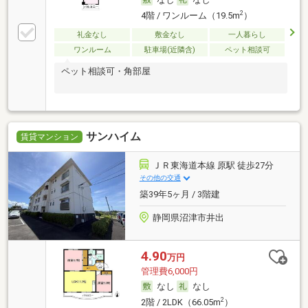
2
4階 / ワンルーム（19.5m
）
礼金なし
敷金なし
一人暮らし
ワンルーム
駐車場(近隣含)
ペット相談可
ペット相談可・角部屋
サンハイム
賃貸マンション
ＪＲ東海道本線 原駅 徒歩27分
その他の交通
築39年5ヶ月 / 3階建
静岡県沼津市井出
4.90
万円
管理費6,000円
なし
なし
2
2階 / 2LDK（66.05m
）