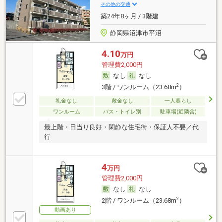
その他の交通
築24年8ヶ月 / 3階建
静岡県沼津市平沼
4.10
万円
管理費2,000円
なし
なし
2
3階 / ワンルーム（23.68m
）
礼金なし
敷金なし
一人暮らし
ワンルーム
バス・トイレ別
駐車場(近隣含)
最上階・日当り良好・閑静な住宅街・保証人不要／代
行
4
万円
管理費2,000円
なし
なし
2
2階 / ワンルーム（23.68m
）
動画あり