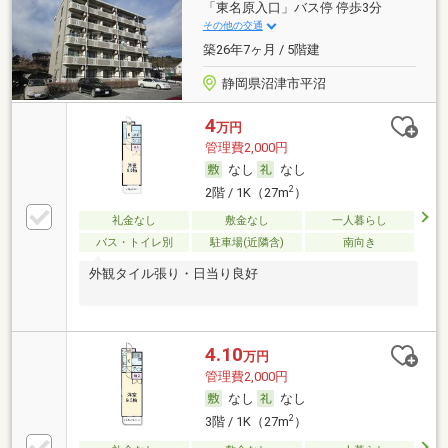
「東名原入口」バス停 停歩3分
その他の交通
築26年7ヶ月 / 5階建
静岡県沼津市平沼
4
万円
管理費2,000円
なし
なし
2
2階 / 1K（27m
）
礼金なし
敷金なし
一人暮らし
バス・トイレ別
駐車場(近隣含)
南向き
外観タイル張り・日当り良好
4.10
万円
管理費2,000円
なし
なし
2
3階 / 1K（27m
）