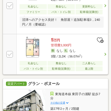
礼金なし
敷金なし
更新料なし
ファミリー
バス・トイレ別
駐車場(近隣含)
沼津へのアクセス良好！ 角部屋！追加駐車場3，240
円／月（要確認）
5
万円
管理費3,000円
なし
なし
2
3階 / 2LDK（56.07m
）
礼金なし
敷金なし
二人暮らし
バス・トイレ別
駐車場(近隣含)
最上階
グラン・ボヌール
賃貸アパート
東海道本線 東田子の浦駅 徒歩7
分
その他の交通
築27年2ヶ月 / 2階建