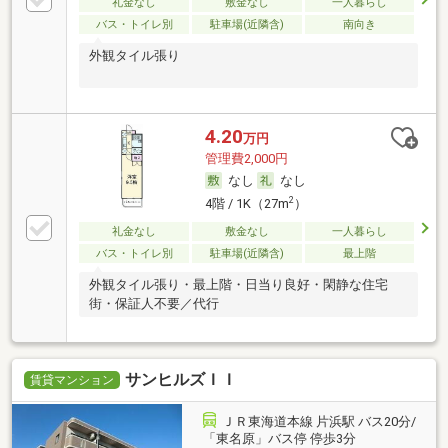
礼金なし
敷金なし
一人暮らし
バス・トイレ別
駐車場(近隣含)
南向き
外観タイル張り
4.20
万円
管理費2,000円
なし
なし
2
4階 / 1K（27m
）
礼金なし
敷金なし
一人暮らし
バス・トイレ別
駐車場(近隣含)
最上階
外観タイル張り・最上階・日当り良好・閑静な住宅
街・保証人不要／代行
サンヒルズＩＩ
賃貸マンション
ＪＲ東海道本線 片浜駅 バス20分/
「東名原」バス停 停歩3分