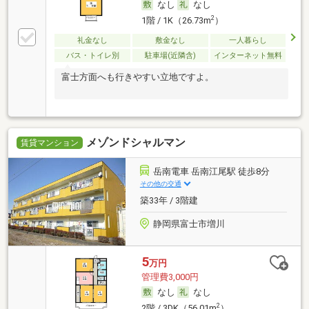
なし
なし
2
1階 / 1K（26.73m
）
礼金なし
敷金なし
一人暮らし
バス・トイレ別
駐車場(近隣含)
インターネット無料
富士方面へも行きやすい立地ですよ。
メゾンドシャルマン
賃貸マンション
岳南電車 岳南江尾駅 徒歩8分
その他の交通
築33年 / 3階建
静岡県富士市増川
5
万円
管理費3,000円
なし
なし
2
2階 / 3DK（56.01m
）