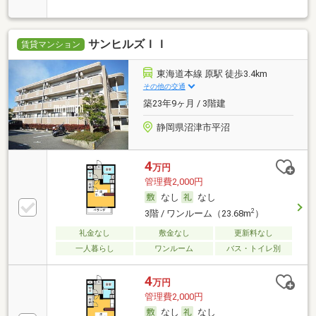
サンヒルズＩＩ
賃貸マンション
東海道本線 原駅 徒歩3.4km
その他の交通
築23年9ヶ月 / 3階建
静岡県沼津市平沼
4
万円
管理費2,000円
なし
なし
2
3階 / ワンルーム（23.68m
）
礼金なし
敷金なし
更新料なし
一人暮らし
ワンルーム
バス・トイレ別
4
万円
管理費2,000円
なし
なし