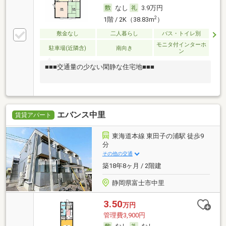
なし
3.9万円
2
1階 / 2K（38.83m
）
敷金なし
二人暮らし
バス・トイレ別
モニタ付インターホ
駐車場(近隣含)
南向き
ン
■■■交通量の少ない閑静な住宅地■■■
エバンス中里
賃貸アパート
東海道本線 東田子の浦駅 徒歩9
分
その他の交通
築18年8ヶ月 / 2階建
静岡県富士市中里
3.50
万円
管理費3,900円