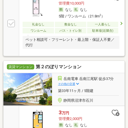
管理費10,000円
なし
なし
2
5階 / ワンルーム（21.8m
）
礼金なし
敷金なし
一人暮らし
ワンルーム
バス・トイレ別
駐車場(近隣含)
ペット相談可・フリーレント・最上階・保証人不要／
代行
第２のぼりマンション
賃貸マンション
岳南電車 岳南江尾駅 徒歩37分
その他の交通
築33年11ヶ月 / 5階建
静岡県沼津市石川
3
万円
管理費2,000円
なし
なし