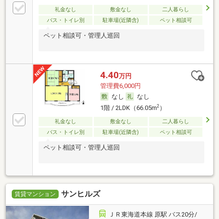
礼金なし
敷金なし
二人暮らし
バス・トイレ別
駐車場(近隣含)
ペット相談可
ペット相談可・管理人巡回
4.40
万円
管理費6,000円
なし
なし
2
1階 / 2LDK（66.05m
）
礼金なし
敷金なし
二人暮らし
バス・トイレ別
駐車場(近隣含)
ペット相談可
ペット相談可・管理人巡回
サンヒルズ
賃貸マンション
ＪＲ東海道本線 原駅 バス20分/