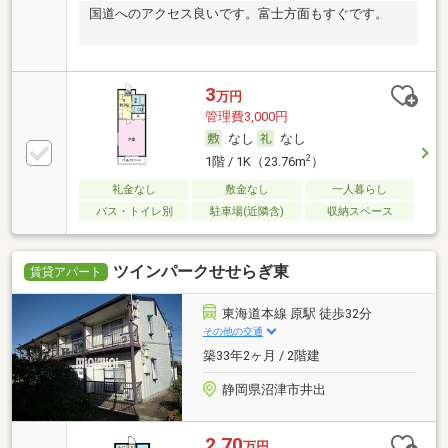
国道へのアクセス良いです。富士方面もすぐです。
3
万円
管理費3,000円
なし
なし
2
1階 / 1K（23.76m
）
礼金なし
敷金なし
一人暮らし
バス・トイレ別
駐車場(近隣含)
収納スペース
ツインパークせせらぎ東
賃貸アパート
東海道本線 原駅 徒歩32分
その他の交通
築33年2ヶ月 / 2階建
静岡県沼津市井出
2.70
万円