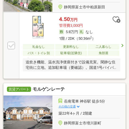
静岡県富士市中柏原新田
4.50
万円
管理費3,000円
5.8万円
なし
2
1階 / 2DK（50.36m
）
礼金なし
更新料なし
二人暮らし
バス・トイレ別
駐車場(近隣含)
角部屋
追炊き機能、温水洗浄便座付きで設備充実。閑静な住
宅街に立地。追加駐車場（要確認）。国道1号バイパ
スへ
モルゲンレーテ
賃貸アパート
岳南電車 神谷駅 徒歩5分
その他の交通
築22年4ヶ月 / 2階建
静岡県富士市増川新町