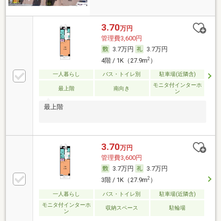
3.70
万円
管理費3,600円
3.7万円
3.7万円
2
4階 / 1K（27.9m
）
一人暮らし
バス・トイレ別
駐車場(近隣含)
モニタ付インターホ
最上階
南向き
ン
最上階
3.70
万円
管理費3,600円
3.7万円
3.7万円
2
3階 / 1K（27.9m
）
一人暮らし
バス・トイレ別
駐車場(近隣含)
モニタ付インターホ
収納スペース
駐輪場
ン