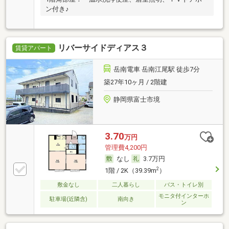
ン付き♪
リバーサイドディアス３
賃貸アパート
岳南電車 岳南江尾駅 徒歩7分
築27年10ヶ月 / 2階建
静岡県富士市境
3.70
万円
管理費4,200円
なし
3.7万円
2
1階 / 2K（39.39m
）
敷金なし
二人暮らし
バス・トイレ別
モニタ付インターホ
駐車場(近隣含)
南向き
ン