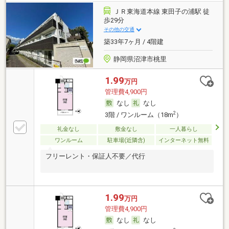
ＪＲ東海道本線 東田子の浦駅 徒
歩29分
その他の交通
築33年7ヶ月 / 4階建
静岡県沼津市桃里
1.99
万円
管理費4,900円
なし
なし
2
3階 / ワンルーム（18m
）
礼金なし
敷金なし
一人暮らし
ワンルーム
駐車場(近隣含)
インターネット無料
フリーレント・保証人不要／代行
1.99
万円
管理費4,900円
なし
なし