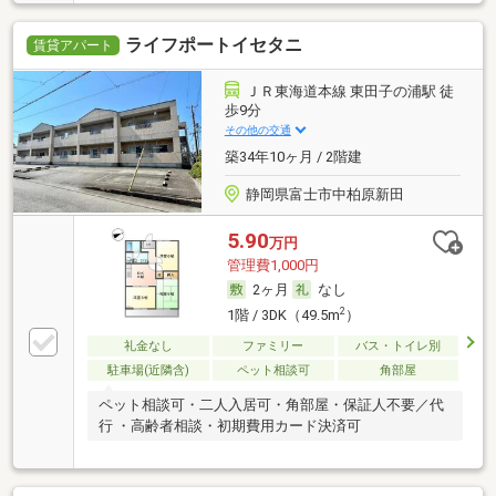
ライフポートイセタニ
賃貸アパート
ＪＲ東海道本線 東田子の浦駅 徒
歩9分
その他の交通
築34年10ヶ月 / 2階建
静岡県富士市中柏原新田
5.90
万円
管理費1,000円
2ヶ月
なし
2
1階 / 3DK（49.5m
）
礼金なし
ファミリー
バス・トイレ別
駐車場(近隣含)
ペット相談可
角部屋
ペット相談可・二人入居可・角部屋・保証人不要／代
行 ・高齢者相談・初期費用カード決済可