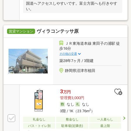
国道へアクセスしやすいです。富士方面へも行きやす
い。
ヴィラコンテッサ原
賃貸マンション
ＪＲ東海道本線 東田子の浦駅 徒
歩16分
その他の交通
築28年7ヶ月 / 3階建
静岡県沼津市植田
3
万円
管理費3,000円
なし
なし
2
3階 / 1K（23.76m
）
礼金なし
敷金なし
一人暮らし
バス・トイレ別
駐車場(近隣含)
最上階