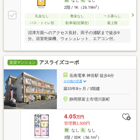
なし
なし
2
2階 / 1K（26.19m
）
礼金なし
敷金なし
一人暮らし
バス・トイレ別
駐車場(近隣含)
最上階
沼津方面へのアクセス良好。田子の浦駅まで徒歩9
分。浴室乾燥機、ウォシュレット、エアコン付。
アスライズコーポ
賃貸マンション
岳南電車 神谷駅 徒歩6分
その他の交通
築33年8ヶ月 / 3階建
静岡県富士市増川新町
4.05
万円
管理費2,500円
なし
なし
2
3階 / 3DK（56.1m
）