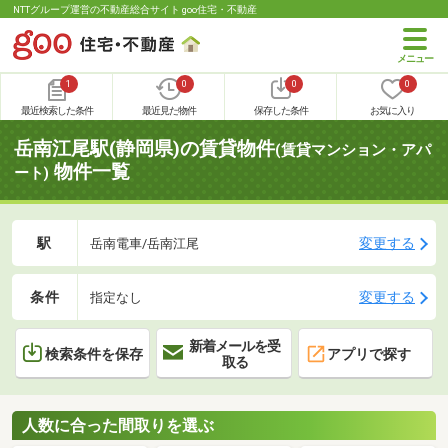
NTTグループ運営の不動産総合サイト goo住宅・不動産
1
0
0
0
最近検索した条件
最近見た物件
保存した条件
お気に入り
岳南江尾駅(静岡県)の賃貸物件
(賃貸マンション・アパ
物件一覧
ート)
駅
変更する
岳南電車/岳南江尾
条件
変更する
指定なし
新着メールを受
検索条件を保存
アプリで探す
取る
人数に合った間取りを選ぶ