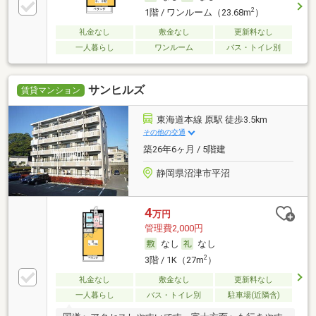
2
1階 / ワンルーム（23.68m
）
礼金なし
敷金なし
更新料なし
一人暮らし
ワンルーム
バス・トイレ別
サンヒルズ
賃貸マンション
東海道本線 原駅 徒歩3.5km
その他の交通
築26年6ヶ月 / 5階建
静岡県沼津市平沼
4
万円
管理費2,000円
なし
なし
2
3階 / 1K（27m
）
礼金なし
敷金なし
更新料なし
一人暮らし
バス・トイレ別
駐車場(近隣含)