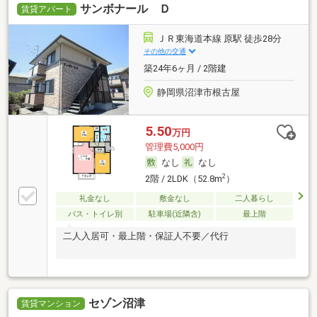
サンボナール Ｄ
賃貸アパート
ＪＲ東海道本線 原駅 徒歩28分
その他の交通
築24年6ヶ月 / 2階建
静岡県沼津市根古屋
5.50
万円
管理費5,000円
なし
なし
2
2階 / 2LDK（52.8m
）
礼金なし
敷金なし
二人暮らし
バス・トイレ別
駐車場(近隣含)
最上階
二人入居可・最上階・保証人不要／代行
セゾン沼津
賃貸マンション