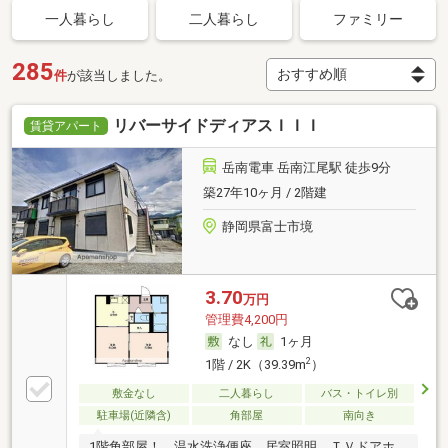
一人暮らし
二人暮らし
ファミリー
285
件
が該当しました。
リバーサイドディアスＩＩＩ
賃貸アパート
岳南電車 岳南江尾駅 徒歩9分
築27年10ヶ月 / 2階建
静岡県富士市境
3.70
万円
管理費4,200円
なし
1ヶ月
2
1階 / 2K（39.39m
）
敷金なし
二人暮らし
バス・トイレ別
駐車場(近隣含)
角部屋
南向き
1階角部屋！ 温水洗浄便座、居室照明、ＴＶドアホ