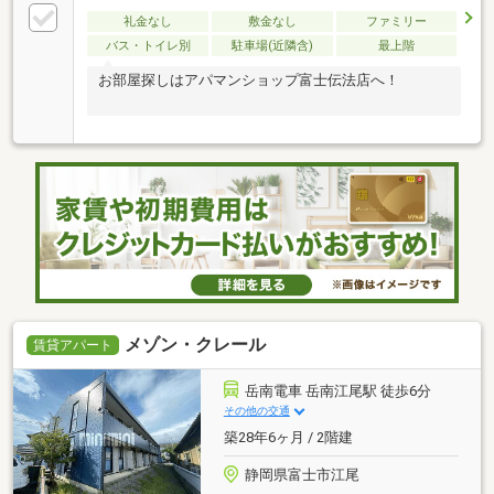
礼金なし
敷金なし
ファミリー
バス・トイレ別
駐車場(近隣含)
最上階
お部屋探しはアパマンショップ富士伝法店へ！
メゾン・クレール
賃貸アパート
岳南電車 岳南江尾駅 徒歩6分
その他の交通
築28年6ヶ月 / 2階建
静岡県富士市江尾