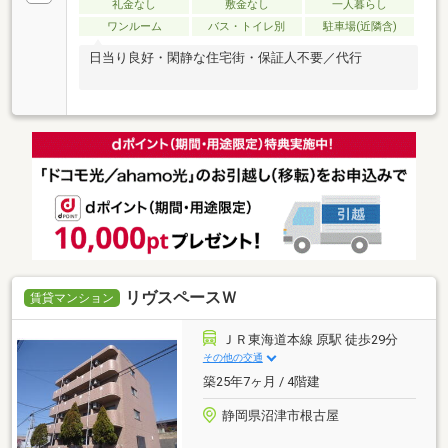
礼金なし
敷金なし
一人暮らし
ワンルーム
バス・トイレ別
駐車場(近隣含)
日当り良好・閑静な住宅街・保証人不要／代行
リヴスペースＷ
賃貸マンション
ＪＲ東海道本線 原駅 徒歩29分
その他の交通
築25年7ヶ月 / 4階建
静岡県沼津市根古屋