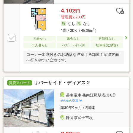
4.10
万円
管理費2,200円
なし
なし
2
1階 / 2DK（46.06m
）
礼金なし
敷金なし
更新料なし
二人暮らし
バス・トイレ別
駐車場(近隣含)
コーナー出窓付きのお洒落な洋室！角部屋！沼津方面
へ行きやすい立地です。
リバーサイド・ディアス２
賃貸アパート
岳南電車 岳南江尾駅 徒歩8分
その他の交通
築30年9ヶ月 / 2階建
静岡県富士市境