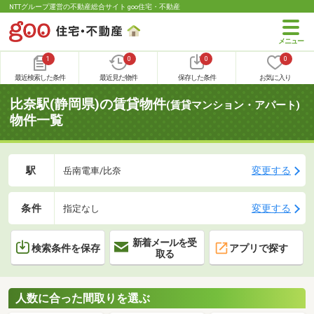
NTTグループ運営の不動産総合サイト goo住宅・不動産
1
0
0
0
最近検索した条件
最近見た物件
保存した条件
お気に入り
比奈駅(静岡県)の賃貸物件
(賃貸マンション・アパート)
物件一覧
駅
変更する
岳南電車/比奈
条件
変更する
指定なし
新着メールを受
検索条件を保存
アプリで探す
取る
人数に合った間取りを選ぶ