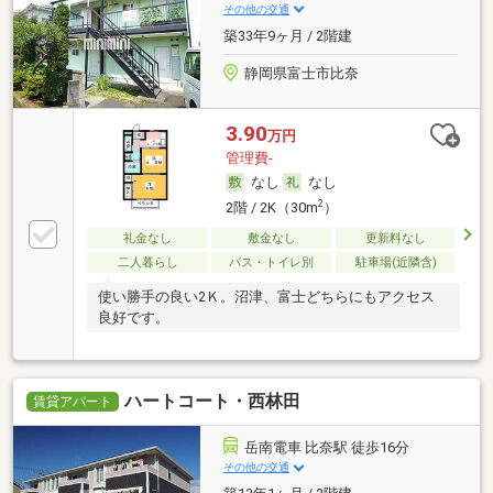
その他の交通
築33年9ヶ月 / 2階建
静岡県富士市比奈
3.90
万円
管理費-
なし
なし
2
2階 / 2K（30m
）
礼金なし
敷金なし
更新料なし
二人暮らし
バス・トイレ別
駐車場(近隣含)
使い勝手の良い2Ｋ。沼津、富士どちらにもアクセス
良好です。
ハートコート・西林田
賃貸アパート
岳南電車 比奈駅 徒歩16分
その他の交通