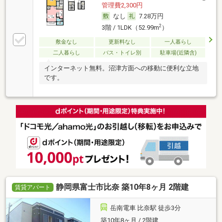
管理費2,300円
なし
7.28万円
2
3階 / 1LDK（52.99m
）
敷金なし
更新料なし
一人暮らし
二人暮らし
バス・トイレ別
駐車場(近隣含)
インターネット無料。沼津方面への移動に便利な立地
です。
静岡県富士市比奈 築10年8ヶ月 2階建
賃貸アパート
岳南電車 比奈駅 徒歩3分
築10年8ヶ月 / 2階建