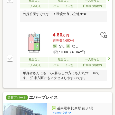
礼金なし
敷金なし
一人暮らし
二人暮らし
バス・トイレ別
駐車場(近隣含)
竹採公園すぐです！！環境の良い立地★★
4.80
万円
管理費1,680円
なし
なし
2
1階 / 1LDK（40.04m
）
礼金なし
敷金なし
一人暮らし
二人暮らし
バス・トイレ別
駐車場(近隣含)
単身者さんにも、2人暮らしの方にも人気の1LDKで
す。 沼津方面にもアクセスしやすいです。
エバープレイス
賃貸アパート
岳南電車 比奈駅 徒歩4分
その他の交通