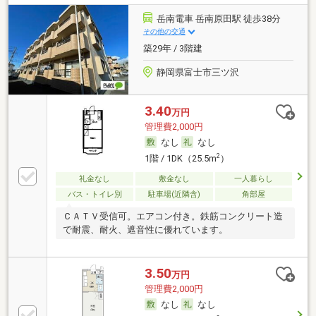
岳南電車 岳南原田駅 徒歩38分
その他の交通
築29年 / 3階建
静岡県富士市三ツ沢
3.40
万円
管理費2,000円
なし
なし
2
1階 / 1DK（25.5m
）
礼金なし
敷金なし
一人暮らし
バス・トイレ別
駐車場(近隣含)
角部屋
ＣＡＴＶ受信可。エアコン付き。鉄筋コンクリート造
で耐震、耐火、遮音性に優れています。
3.50
万円
管理費2,000円
なし
なし