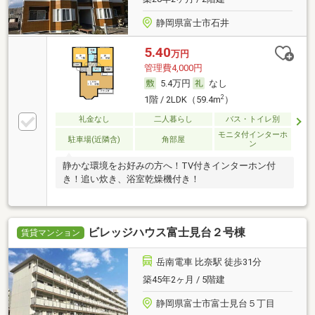
静岡県富士市石井
5.40
万円
管理費4,000円
5.4万円
なし
2
1階 / 2LDK（59.4m
）
礼金なし
二人暮らし
バス・トイレ別
モニタ付インターホ
駐車場(近隣含)
角部屋
ン
静かな環境をお好みの方へ！TV付きインターホン付
き！追い炊き、浴室乾燥機付き！
ビレッジハウス富士見台２号棟
賃貸マンション
岳南電車 比奈駅 徒歩31分
築45年2ヶ月 / 5階建
静岡県富士市富士見台５丁目