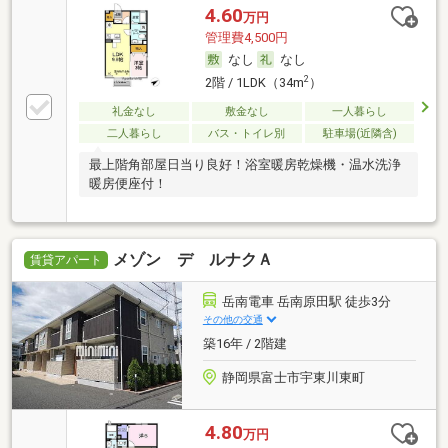
4.60
万円
管理費4,500円
なし
なし
2
2階 / 1LDK（34m
）
礼金なし
敷金なし
一人暮らし
二人暮らし
バス・トイレ別
駐車場(近隣含)
最上階角部屋日当り良好！浴室暖房乾燥機・温水洗浄
暖房便座付！
メゾン デ ルナクＡ
賃貸アパート
岳南電車 岳南原田駅 徒歩3分
その他の交通
築16年 / 2階建
静岡県富士市宇東川東町
4.80
万円