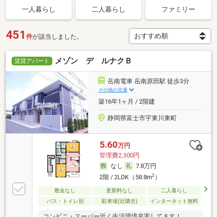
一人暮らし
二人暮らし
ファミリー
451
件
が該当しました。
メゾン デ ルナクＢ
賃貸アパート
岳南電車 岳南原田駅 徒歩3分
その他の交通
築16年1ヶ月 / 2階建
静岡県富士市宇東川東町
5.60
万円
管理費2,300円
なし
7.8万円
2
2階 / 2LDK（58.8m
）
敷金なし
更新料なし
二人暮らし
バス・トイレ別
駐車場(近隣含)
インターネット無料
コンビニ・スーパー近く生活環境充実してます！