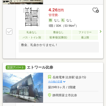
4.26
万円
管理費-
なし
なし
2
5階 / 3DK（53.96m
）
礼金なし
敷金なし
ファミリー
バス・トイレ別
駐車場(近隣含)
最上階
敷金、礼金かかりません！
エトワール比奈
賃貸アパート
岳南電車 比奈駅 徒歩7分
その他の交通
築29年3ヶ月 / 2階建
静岡県富士市比奈