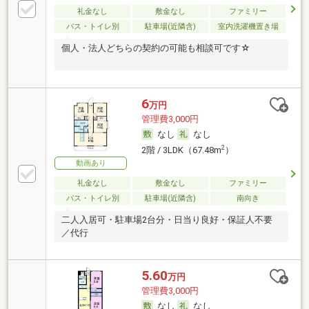
礼金なし
敷金なし
ファミリー
バス・トイレ別
駐車場(近隣含)
室内洗濯機置き場
個人・法人どちらの契約の可能も相談可です☆
6
万円
管理費3,000円
なし
なし
2
2階 / 3LDK（67.48m
）
動画あり
礼金なし
敷金なし
ファミリー
バス・トイレ別
駐車場(近隣含)
南向き
二人入居可・駐車場2台分・日当り良好・保証人不要
／代行
5.60
万円
管理費3,000円
なし
なし