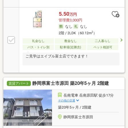
5.50
万円
管理費3,000円
なし
なし
2
2階 / 2LDK（60.12m
）
礼金なし
敷金なし
二人暮らし
バス・トイレ別
駐車場(近隣含)
ペット相談可
ご見学はエイブル富士店でできます！
静岡県富士市原田 築20年5ヶ月 2階建
賃貸アパート
岳南電車 岳南原田駅 徒歩17分
その他の交通
築20年5ヶ月 / 2階建
静岡県富士市原田