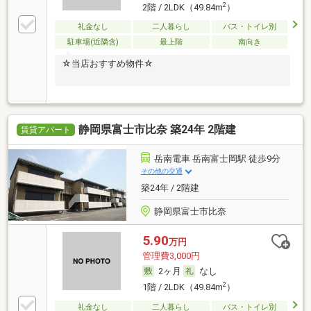
2
2階 / 2LDK（49.84m
）
礼金なし
二人暮らし
バス・トイレ別
駐車場(近隣含)
最上階
南向き
☆当店おすすめ物件☆
静岡県富士市比奈 築24年 2階建
賃貸アパート
岳南電車 岳南富士岡駅 徒歩9分
その他の交通
築24年 / 2階建
静岡県富士市比奈
5.90
万円
管理費3,000円
2ヶ月
なし
2
1階 / 2LDK（49.84m
）
礼金なし
二人暮らし
バス・トイレ別