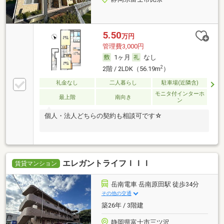
5.50
万円
管理費3,000円
1ヶ月
なし
2
2階 / 2LDK（56.19m
）
礼金なし
二人暮らし
駐車場(近隣含)
モニタ付インターホ
最上階
南向き
ン
個人・法人どちらの契約も相談可です☆
エレガントライフＩＩＩ
賃貸マンション
岳南電車 岳南原田駅 徒歩34分
その他の交通
築26年 / 3階建
静岡県富士市三ツ沢