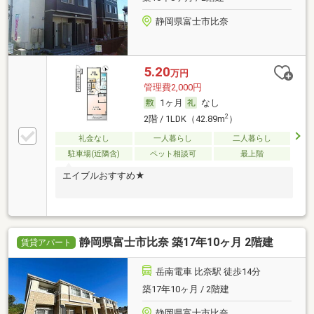
静岡県富士市比奈
5.20
万円
管理費2,000円
1ヶ月
なし
2
2階 / 1LDK（42.89m
）
礼金なし
一人暮らし
二人暮らし
駐車場(近隣含)
ペット相談可
最上階
エイブルおすすめ★
静岡県富士市比奈 築17年10ヶ月 2階建
賃貸アパート
岳南電車 比奈駅 徒歩14分
築17年10ヶ月 / 2階建
静岡県富士市比奈