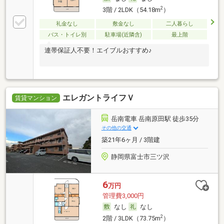
2
3階 / 2LDK（54.18m
）
礼金なし
敷金なし
二人暮らし
バス・トイレ別
駐車場(近隣含)
最上階
連帯保証人不要！エイブルおすすめ♪
エレガントライフＶ
賃貸マンション
岳南電車 岳南原田駅 徒歩35分
その他の交通
築21年6ヶ月 / 3階建
静岡県富士市三ツ沢
6
万円
管理費3,000円
なし
なし
2
2階 / 3LDK（73.75m
）