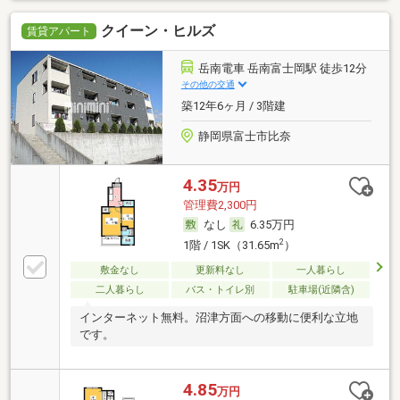
クイーン・ヒルズ
賃貸アパート
岳南電車 岳南富士岡駅 徒歩12分
その他の交通
築12年6ヶ月 / 3階建
静岡県富士市比奈
4.35
万円
管理費2,300円
なし
6.35万円
2
1階 / 1SK（31.65m
）
敷金なし
更新料なし
一人暮らし
二人暮らし
バス・トイレ別
駐車場(近隣含)
インターネット無料。沼津方面への移動に便利な立地
です。
4.85
万円