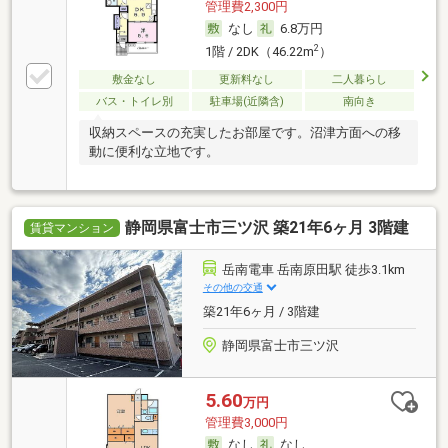
管理費2,300円
なし
6.8万円
2
1階 / 2DK（46.22m
）
敷金なし
更新料なし
二人暮らし
バス・トイレ別
駐車場(近隣含)
南向き
収納スペースの充実したお部屋です。沼津方面への移
動に便利な立地です。
静岡県富士市三ツ沢 築21年6ヶ月 3階建
賃貸マンション
岳南電車 岳南原田駅 徒歩3.1km
その他の交通
築21年6ヶ月 / 3階建
静岡県富士市三ツ沢
5.60
万円
管理費3,000円
なし
なし