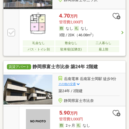
4.70
万円
管理費2,000円
なし
なし
2
3階 / 2DK（46.08m
）
礼金なし
敷金なし
二人暮らし
バス・トイレ別
駐車場(近隣含)
最上階
静岡県富士市比奈 築24年 2階建
賃貸アパート
岳南電車 岳南富士岡駅 徒歩9分
その他の交通
築24年 / 2階建
静岡県富士市比奈
5.90
万円
管理費3,000円
2ヶ月
なし