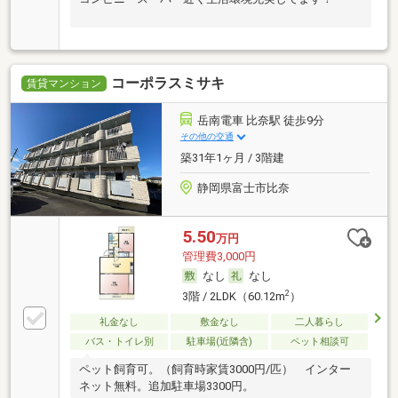
コーポラスミサキ
賃貸マンション
岳南電車 比奈駅 徒歩9分
その他の交通
築31年1ヶ月 / 3階建
静岡県富士市比奈
5.50
万円
管理費3,000円
なし
なし
2
3階 / 2LDK（60.12m
）
礼金なし
敷金なし
二人暮らし
バス・トイレ別
駐車場(近隣含)
ペット相談可
ペット飼育可。（飼育時家賃3000円/匹） インター
ネット無料。追加駐車場3300円。