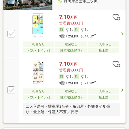
静岡県富士市三ツ沢
7.10
万円
管理費3,000円
なし
なし
2
3階 / 2SLDK（64.85m
）
礼金なし
敷金なし
二人暮らし
バス・トイレ別
駐車場(近隣含)
最上階
7.10
万円
管理費3,000円
なし
なし
2
3階 / 2SLDK（57.83m
）
礼金なし
敷金なし
二人暮らし
バス・トイレ別
駐車場(近隣含)
最上階
二人入居可・駐車場2台分・角部屋・外観タイル張
り・最上階・保証人不要／代行