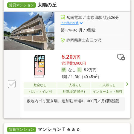
太陽の丘
賃貸マンション
岳南電車 岳南原田駅 徒歩26分
その他の交通
築17年8ヶ月 / 3階建
静岡県富士市三ツ沢
5.20
万円
管理費3,900円
なし
5.2万円
2
1階 / 1LDK（40.45m
）
敷金なし
一人暮らし
二人暮らし
バス・トイレ別
駐車場(近隣含)
インターネット無料
敷地内ゴミ置き場。追加駐車場3、300円／月(要確認)
マンションＴｅａｏ
賃貸マンション