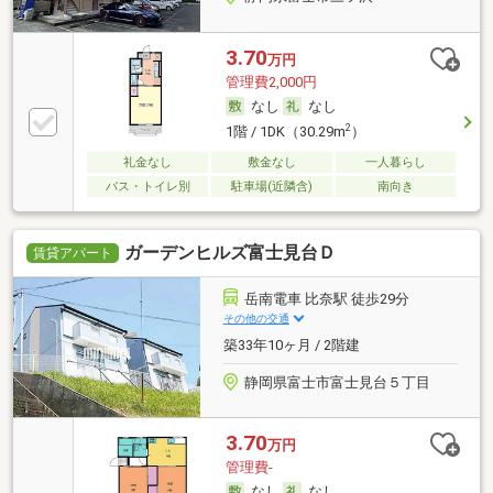
3.70
万円
管理費2,000円
なし
なし
2
1階 / 1DK（30.29m
）
礼金なし
敷金なし
一人暮らし
バス・トイレ別
駐車場(近隣含)
南向き
ガーデンヒルズ富士見台Ｄ
賃貸アパート
岳南電車 比奈駅 徒歩29分
その他の交通
築33年10ヶ月 / 2階建
静岡県富士市富士見台５丁目
3.70
万円
管理費-
なし
なし