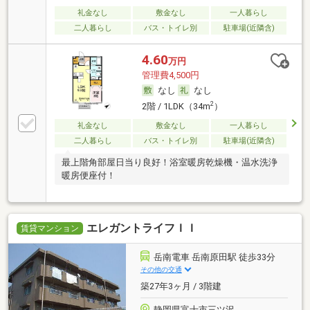
礼金なし
敷金なし
一人暮らし
二人暮らし
バス・トイレ別
駐車場(近隣含)
4.60
万円
管理費4,500円
なし
なし
2
2階 / 1LDK（34m
）
礼金なし
敷金なし
一人暮らし
二人暮らし
バス・トイレ別
駐車場(近隣含)
最上階角部屋日当り良好！浴室暖房乾燥機・温水洗浄
暖房便座付！
エレガントライフＩＩ
賃貸マンション
岳南電車 岳南原田駅 徒歩33分
その他の交通
築27年3ヶ月 / 3階建
静岡県富士市三ツ沢