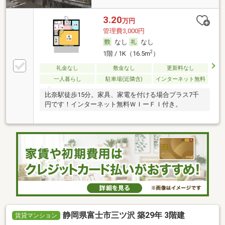
3.20
万円
管理費3,000円
なし
なし
2
1階 / 1K（16.5m
）
礼金なし
敷金なし
更新料なし
一人暮らし
駐車場(近隣含)
インターネット無料
比奈駅徒歩15分。家具、家電を付ける場合プラス7千
円です！インターネット無料ＷＩーＦＩ付き。
静岡県富士市三ツ沢 築29年 3階建
賃貸マンション