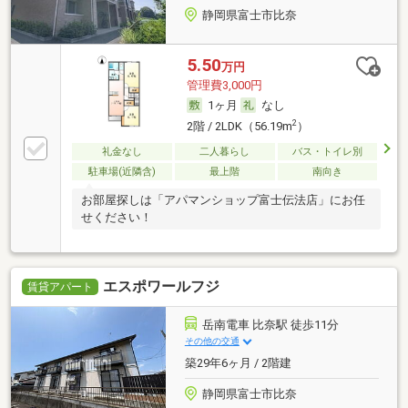
静岡県富士市比奈
5.50
万円
管理費3,000円
1ヶ月
なし
2
2階 / 2LDK（56.19m
）
礼金なし
二人暮らし
バス・トイレ別
駐車場(近隣含)
最上階
南向き
お部屋探しは「アパマンショップ富士伝法店」にお任
せください！
エスポワールフジ
賃貸アパート
岳南電車 比奈駅 徒歩11分
その他の交通
築29年6ヶ月 / 2階建
静岡県富士市比奈