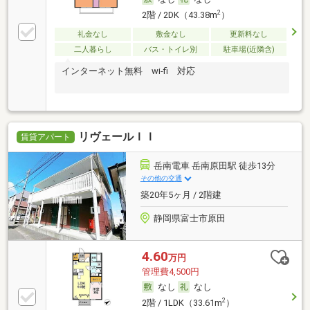
2
2階 / 2DK（43.38m
）
礼金なし
敷金なし
更新料なし
二人暮らし
バス・トイレ別
駐車場(近隣含)
インターネット無料 wi-fi 対応
リヴェールＩＩ
賃貸アパート
岳南電車 岳南原田駅 徒歩13分
その他の交通
築20年5ヶ月 / 2階建
静岡県富士市原田
4.60
万円
管理費4,500円
なし
なし
2
2階 / 1LDK（33.61m
）