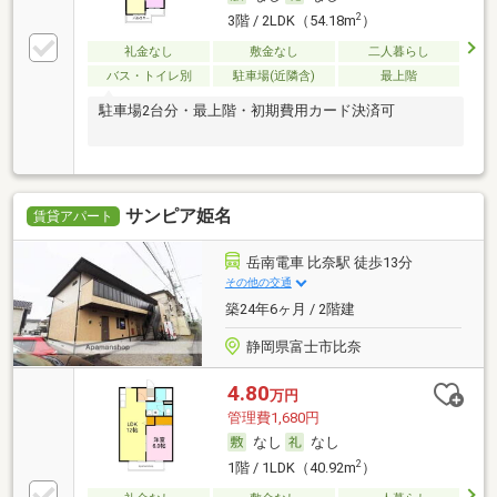
2
3階 / 2LDK（54.18m
）
礼金なし
敷金なし
二人暮らし
バス・トイレ別
駐車場(近隣含)
最上階
駐車場2台分・最上階・初期費用カード決済可
サンピア姫名
賃貸アパート
岳南電車 比奈駅 徒歩13分
その他の交通
築24年6ヶ月 / 2階建
静岡県富士市比奈
4.80
万円
管理費1,680円
なし
なし
2
1階 / 1LDK（40.92m
）