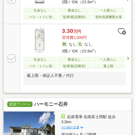
2
2階 / 1DK（25.5m
）
礼金なし
敷金なし
一人暮らし
バス・トイレ別
駐車場(近隣含)
室内洗濯機置き場
3.30
万円
管理費2,000円
なし
なし
2
3階 / 1DK（25.5m
）
礼金なし
敷金なし
一人暮らし
バス・トイレ別
駐車場(近隣含)
最上階
最上階・保証人不要／代行
ハーモニー石井
賃貸アパート
岳南電車 岳南富士岡駅 徒歩
5.2km
その他の交通
築20年2ヶ月 / 2階建