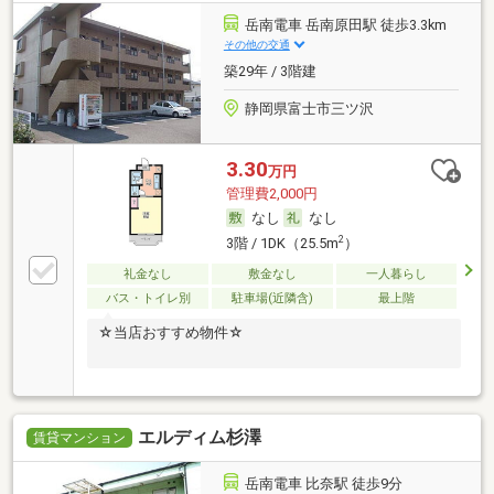
岳南電車 岳南原田駅 徒歩3.3km
その他の交通
築29年 / 3階建
静岡県富士市三ツ沢
3.30
万円
管理費2,000円
なし
なし
2
3階 / 1DK（25.5m
）
礼金なし
敷金なし
一人暮らし
バス・トイレ別
駐車場(近隣含)
最上階
☆当店おすすめ物件☆
エルディム杉澤
賃貸マンション
岳南電車 比奈駅 徒歩9分