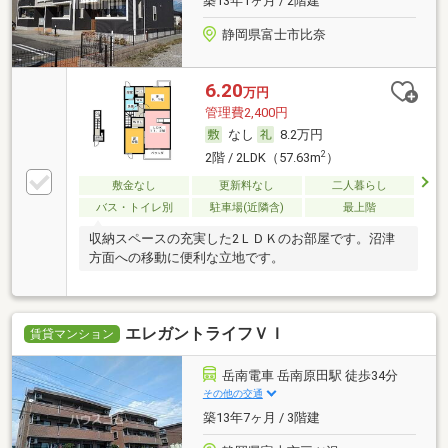
築13年1ヶ月 / 2階建
静岡県富士市比奈
6.20
万円
管理費2,400円
なし
8.2万円
2
2階 / 2LDK（57.63m
）
敷金なし
更新料なし
二人暮らし
バス・トイレ別
駐車場(近隣含)
最上階
収納スペースの充実した2ＬＤＫのお部屋です。沼津
方面への移動に便利な立地です。
エレガントライフＶＩ
賃貸マンション
岳南電車 岳南原田駅 徒歩34分
その他の交通
築13年7ヶ月 / 3階建