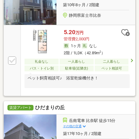
築10年8ヶ月 / 2階建
静岡県富士市比奈
5.20
万円
管理費2,000円
1ヶ月
なし
2
2階 / 1LDK（42.89m
）
礼金なし
一人暮らし
二人暮らし
バス・トイレ別
駐車場(近隣含)
ペット相談可
ペット飼育相談可♪ 浴室乾燥機付き！
ひだまりの丘
賃貸アパート
岳南電車 比奈駅 徒歩15分
その他の交通
築17年10ヶ月 / 2階建