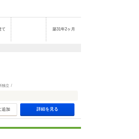
建て
築31年2ヶ月
所独立
詳細を見る
に追加