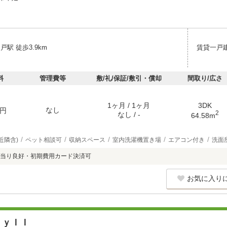
戸駅 徒歩3.9km
賃貸一戸
料
管理費等
敷/礼/保証/敷引・償却
間取り/広さ
1ヶ月 / 1ヶ月
3DK
なし
円
2
なし / -
64.58m
近隣含)
ペット相談可
収納スペース
室内洗濯機置き場
エアコン付き
洗面
当り良好・初期費用カード決済可
お気に入り
ｓｙＩＩ