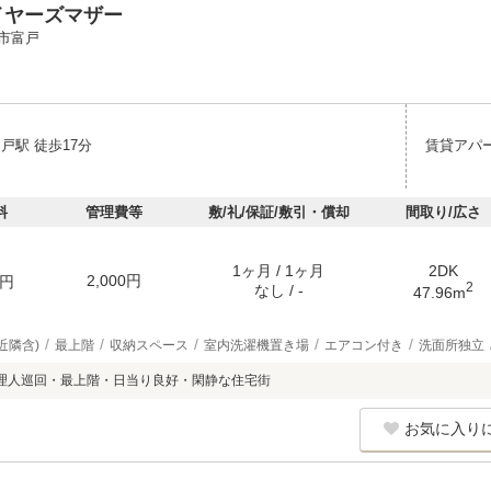
イヤーズマザー
市富戸
戸駅 徒歩17分
賃貸アパ
料
管理費等
敷/礼/保証/敷引・償却
間取り/広さ
1ヶ月 / 1ヶ月
2DK
2,000円
円
2
なし / -
47.96m
近隣含)
最上階
収納スペース
室内洗濯機置き場
エアコン付き
洗面所独立
理人巡回・最上階・日当り良好・閑静な住宅街
お気に入り