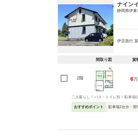
ナイン
静岡県伊東
伊豆急行 富
間取り図
賃
2階
6
万
二人暮らし
バス・トイレ別
駐車場(
おすすめポイント
駐車場2台分・管