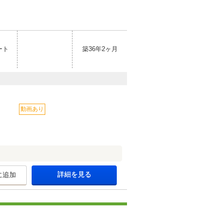
ート
築36年2ヶ月
動画あり
詳細を見る
に追加