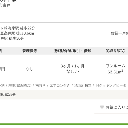
市富戸
ヶ崎海岸駅 徒歩22分
豆高原駅 徒歩3.6km
賃貸一戸
戸駅 徒歩36分
料
管理費等
敷/礼/保証/敷引・償却
間取り/広さ
ワンルーム
3ヶ月 / 1ヶ月
なし
万円
2
なし / -
63.51m
レ別
駐車場(近隣含)
南向き
エアコン付き
洗面所独立
IHクッキングヒータ
車場2台分
お気に入り