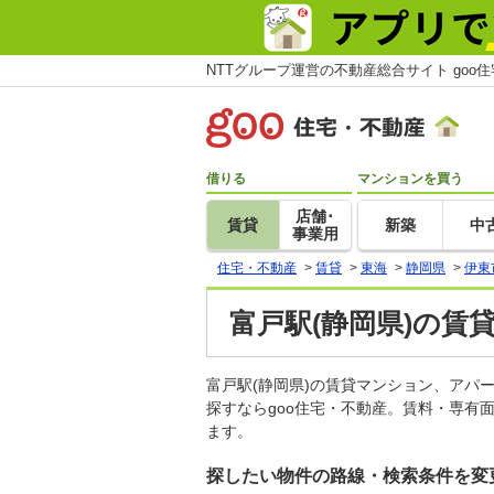
NTTグループ運営の不動産総合サイト goo
借りる
マンションを買う
店舗･
賃貸
新築
中
事業用
住宅・不動産
>
賃貸
>
東海
>
静岡県
>
伊東
富戸駅(静岡県)の賃
富戸駅(静岡県)の賃貸マンション、ア
探すならgoo住宅・不動産。賃料・専有
ます。
探したい物件の路線・検索条件を変