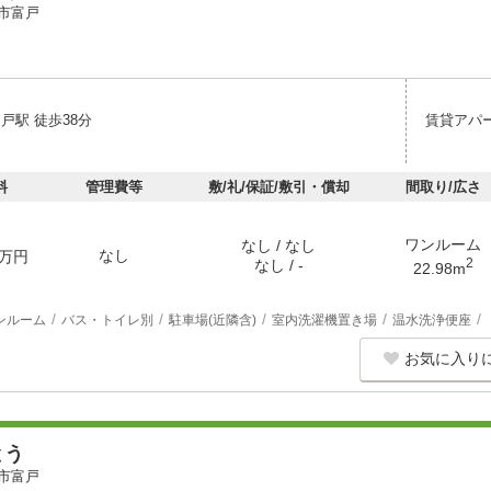
市富戸
戸駅 徒歩38分
賃貸アパ
料
管理費等
敷/礼/保証/敷引・償却
間取り/広さ
ワンルーム
なし / なし
なし
万円
2
なし / -
22.98m
ンルーム
バス・トイレ別
駐車場(近隣含)
室内洗濯機置き場
温水洗浄便座
お気に入り
とう
市富戸