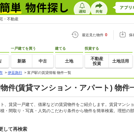
住宅・不動産
0
最近見た物件
保
一戸建てを買う
建てる
投資する
不動産
古
新築
中古
土地
土地活用
投資
市
>
伊豆急行
>
富戸駅の賃貸情報 物件一覧
貸物件(賃貸マンション・アパート) 物件
パート、賃貸一戸建て、借家などの賃貸物件をご紹介します。賃貸マンシ
面積・間取り・写真・人気のこだわり条件から物件を簡単検索。理想の部
更して再検索