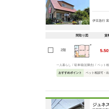
伊豆急行 富
間取り図
賃
2階
5.50
一人暮らし
駐車場(近隣含)
ペット相
おすすめポイント
ペット相談可・出
ジュネ