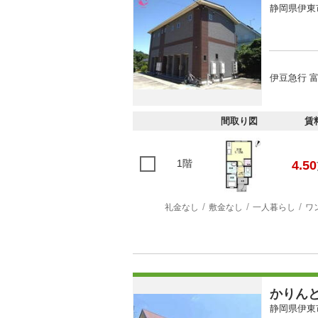
静岡県伊東
伊豆急行 富
間取り図
賃
1階
4.50
礼金なし
敷金なし
一人暮らし
ワ
かりん
静岡県伊東