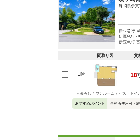
静岡県伊東
伊豆急行 城
伊豆急行 伊
伊豆急行 富
間取り図
賃
1階
18
一人暮らし
ワンルーム
バス・トイ
おすすめポイント
事務所使用可・駐