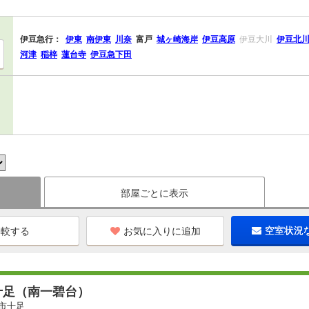
伊豆急行：
伊東
南伊東
川奈
富戸
城ヶ崎海岸
伊豆高原
伊豆大川
伊豆北
河津
稲梓
蓮台寺
伊豆急下田
部屋ごとに表示
お気に入りに追加
空室状況
十足（南一碧台）
市十足