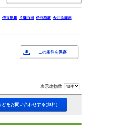
川
伊豆熱川
片瀬白田
伊豆稲取
今井浜海岸
この条件を保存
表示建物数
などをお問い合わせする(無料)