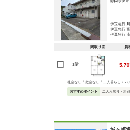
静岡県伊東
伊豆急行 川
伊豆急行 富
伊豆急行 南
間取り図
賃
1階
5.70
礼金なし
敷金なし
二人暮らし
バ
おすすめポイント
二人入居可・角部
城ヶ崎