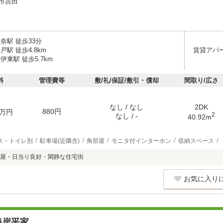
市吉田
奈駅 徒歩33分
戸駅 徒歩4.8km
賃貸アパ
伊東駅 徒歩5.7km
料
管理費等
敷/礼/保証/敷引・償却
間取り/広さ
なし / なし
2DK
880円
万円
2
なし / -
40.92m
ス・トイレ別
駐車場(近隣含)
角部屋
モニタ付インターホン
収納スペース
屋・日当り良好・閑静な住宅街
お気に入り
海岸平家