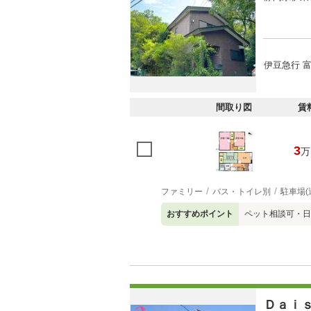
伊豆急行 富
間取り図
賃
3
万
ファミリー
バス・トイレ別
駐車場(
おすすめポイント
ペット相談可・日
Ｄａｉ