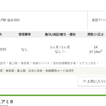
戸駅 徒歩18分
賃貸アパ
料
管理費等
敷/礼/保証/敷引・償却
間取り/広さ
1ヶ月 / 1ヶ月
1K
なし
万円
2
なし / -
37.19m
談可
最上階
角部屋
収納スペース
室内洗濯機置き場
エアコン付き
窓・角部屋・最上階・日当り良好・初期費用カード決済可
お気に入り
スアミＢ