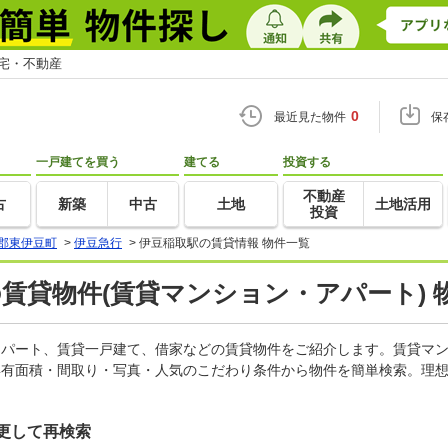
住宅・不動産
0
最近見た物件
保
一戸建てを買う
建てる
投資する
不動産
古
新築
中古
土地
土地活用
投資
郡東伊豆町
>
伊豆急行
>
伊豆稲取駅の賃貸情報 物件一覧
の賃貸物件(賃貸マンション・アパート) 
、アパート、賃貸一戸建て、借家などの賃貸物件をご紹介します。賃貸マ
専有面積・間取り・写真・人気のこだわり条件から物件を簡単検索。理想
更して再検索