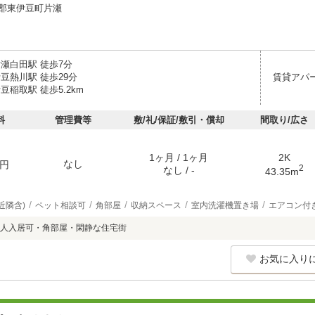
郡東伊豆町片瀬
片瀬白田駅 徒歩7分
豆熱川駅 徒歩29分
賃貸アパ
豆稲取駅 徒歩5.2km
料
管理費等
敷/礼/保証/敷引・償却
間取り/広さ
1ヶ月 / 1ヶ月
2K
なし
円
2
なし / -
43.35m
近隣含)
ペット相談可
角部屋
収納スペース
室内洗濯機置き場
エアコン付
人入居可・角部屋・閑静な住宅街
お気に入り