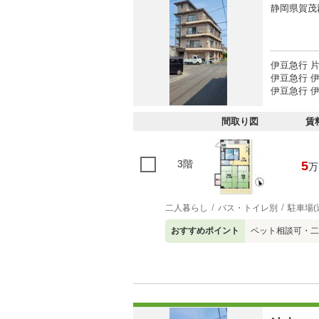
静岡県賀茂
伊豆急行 
伊豆急行 伊
伊豆急行 伊
間取り図
賃
3階
5
万
二人暮らし
バス・トイレ別
駐車場(
おすすめポイント
ペット相談可・二