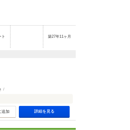
ート
築27年11ヶ月
き
詳細を見る
に追加