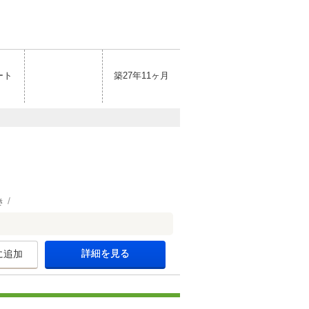
ート
築27年11ヶ月
き
詳細を見る
に追加