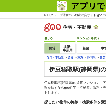
NTTグループ運営の不動産総合サイト goo
借りる
マンションを買う
店舗･
賃貸
新築
中
事業用
住宅・不動産
>
賃貸
>
東海
>
静岡県
>
賀茂
伊豆稲取駅(静岡県)
伊豆稲取駅(静岡県)の賃貸マンション
報を探すならgoo住宅・不動産。賃料・
トします。
探したい物件の路線・検索条件を変