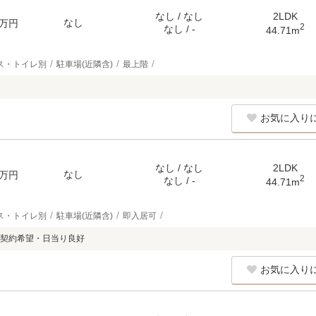
なし / なし
2LDK
なし
万円
2
なし / -
44.71m
ス・トイレ別
駐車場(近隣含)
最上階
お気に入り
なし / なし
2LDK
なし
万円
2
なし / -
44.71m
ス・トイレ別
駐車場(近隣含)
即入居可
契約希望・日当り良好
お気に入り