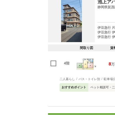
池上ア
静岡県賀茂
伊豆急行 
伊豆急行 伊
伊豆急行 伊
間取り図
賃
4階
8
万
二人暮らし
バス・トイレ別
駐車場(
おすすめポイント
ペット相談可・二