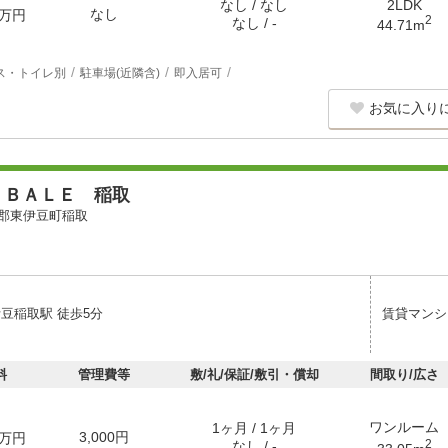
なし / なし
2LDK
なし
万円
2
なし / -
44.71m
ス・トイレ別
駐車場(近隣含)
即入居可
お気に入り
 ＢＡＬＥ 稲取
郡東伊豆町稲取
伊豆稲取駅 徒歩5分
賃貸マンシ
料
管理費等
敷/礼/保証/敷引・償却
間取り/広さ
ワンルーム
1ヶ月 / 1ヶ月
3,000円
万円
2
なし / -