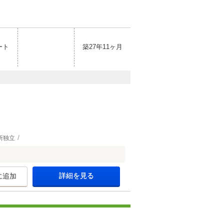
ート
築27年11ヶ月
所独立
詳細を見る
に追加