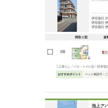
伊豆急行 
伊豆急行 伊
伊豆急行 伊
間取り図
賃
3階
5
万
二人暮らし
バス・トイレ別
駐車場(
おすすめポイント
ペット相談可・二
池上ア