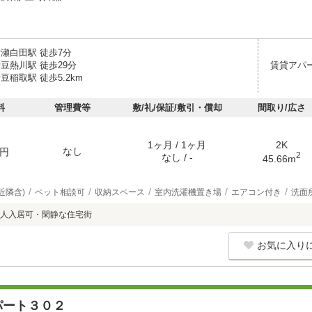
片瀬白田駅 徒歩7分
豆熱川駅 徒歩29分
賃貸アパ
豆稲取駅 徒歩5.2km
料
管理費等
敷/礼/保証/敷引・償却
間取り/広さ
1ヶ月 / 1ヶ月
2K
なし
円
2
なし / -
45.66m
近隣含)
ペット相談可
収納スペース
室内洗濯機置き場
エアコン付き
洗面
人入居可・閑静な住宅街
お気に入り
パート３０２