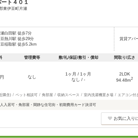
パート４０１
郡東伊豆町片瀬
片瀬白田駅 徒歩7分
豆熱川駅 徒歩29分
賃貸アパ
豆稲取駅 徒歩5.2km
料
管理費等
敷/礼/保証/敷引・償却
間取り/広さ
1ヶ月 / 1ヶ月
2LDK
なし
円
2
なし / -
94.48m
近隣含)
ペット相談可
角部屋
収納スペース
室内洗濯機置き場
エアコン付
人入居可・角部屋・閑静な住宅街・初期費用カード決済可
お気に入り