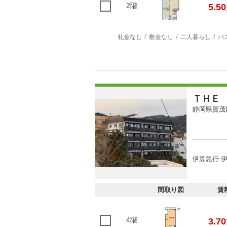
2階
5.50
礼金なし
敷金なし
二人暮らし
バ
ＴＨＥ
静岡県賀茂
伊豆急行 
間取り図
賃
4階
3.70