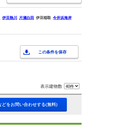
川
伊豆熱川
片瀬白田
伊豆稲取
今井浜海岸
この条件を保存
表示建物数
などをお問い合わせする(無料)