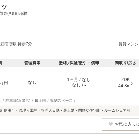
イツ
郡東伊豆町稲取
伊豆稲取駅 徒歩7分
賃貸マンシ
料
管理費等
敷/礼/保証/敷引・償却
間取り/広さ
1ヶ月 / なし
2DK
なし
万円
2
なし / -
44.8m
別
駐車場(近隣含)
最上階
収納スペース
所使用可・管理人常駐・管理人日勤・最上階・閑静な住宅街・ルームシェア可
お気に入り