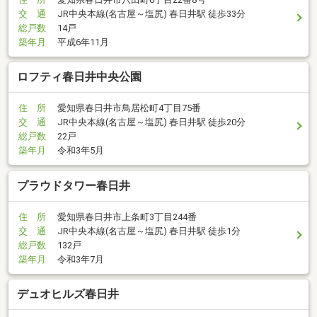
交 通
JR中央本線(名古屋～塩尻) 春日井駅 徒歩33分
総戸数
14戸
築年月
平成6年11月
ロフティ春日井中央公園
住 所
愛知県春日井市鳥居松町4丁目75番
交 通
JR中央本線(名古屋～塩尻) 春日井駅 徒歩20分
総戸数
22戸
築年月
令和3年5月
プラウドタワー春日井
住 所
愛知県春日井市上条町3丁目244番
交 通
JR中央本線(名古屋～塩尻) 春日井駅 徒歩1分
総戸数
132戸
築年月
令和3年7月
デュオヒルズ春日井