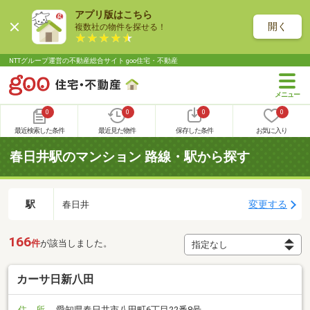
アプリ版はこちら
開く
複数社の物件を探せる！
NTTグループ運営の不動産総合サイト goo住宅・不動産
0
0
0
0
最近検索した条件
最近見た物件
保存した条件
お気に入り
春日井駅のマンション 路線・駅から探す
駅
変更する
春日井
166
件
が該当しました。
カーサ日新八田
住 所
愛知県春日井市八田町6丁目22番8号