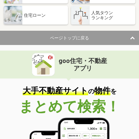
人気タウン
住宅ローン
ランキング
ページトップに戻る
goo住宅・不動産
アプリ
大手不動産サイト
物件
の
を
まとめて検索！