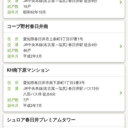
交 通
JR中央本線(名古屋～塩尻) 春日井駅 徒歩8分
総戸数
16戸
築年月
昭和62年10月
コープ野村春日井南
住 所
愛知県春日井市上条町3丁目57番1号
交 通
JR中央本線(名古屋～塩尻) 春日井駅 徒歩4分
総戸数
46戸
築年月
平成2年3月
KH南下原マンション
住 所
愛知県春日井市南下原町1丁目2番3号
交 通
JR中央本線(名古屋～塩尻) 春日井駅 バス13分
八田バス停 徒歩6分
総戸数
7戸
築年月
平成2年7月
シュロア春日井プレミアムタワー