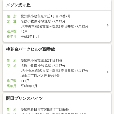
メゾン光ヶ丘
住 所
愛知県小牧市光ケ丘1丁目71番2号
交 通
名鉄小牧線 小牧原駅 バス12分
JR中央本線(名古屋～塩尻) 春日井駅 バス22分
総戸数
45戸
築年月
平成2年11月
桃花台パークヒルズ四番館
住 所
愛知県小牧市城山2丁目11番
交 通
名鉄小牧線 小牧原駅 バス17分
JR中央本線(名古屋～塩尻) 春日井駅 バス17分
城山二丁目バス停 徒歩2分
総戸数
111戸
築年月
平成8年7月
関田プリンスハイツ
住 所
愛知県春日井市関田町1丁目86番