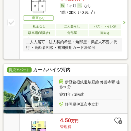
1ヶ月
なし
2
1階 / 2DK（40.92m
）
動画あり
礼金なし
二人暮らし
バス・トイレ別
駐車場(近隣含)
角部屋
南向き
二人入居可・法人契約希望・角部屋・保証人不要／代
行 ・高齢者相談・初期費用カード決済可
カームハイツ河内
賃貸アパート
伊豆箱根鉄道駿豆線 修善寺駅 徒
歩20分
築31年 / 2階建
静岡県伊豆市本立野
4.50
万円
管理費-