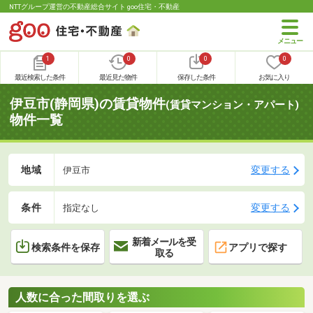
NTTグループ運営の不動産総合サイト goo住宅・不動産
1
0
0
0
最近検索した条件
最近見た物件
保存した条件
お気に入り
伊豆市(静岡県)の賃貸物件
(賃貸マンション・アパート)
物件一覧
地域
変更する
伊豆市
条件
変更する
指定なし
新着メールを受
検索条件を保存
アプリで探す
取る
人数に合った間取りを選ぶ