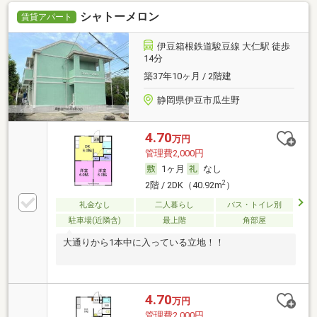
シャトーメロン
賃貸アパート
伊豆箱根鉄道駿豆線 大仁駅 徒歩
14分
築37年10ヶ月 / 2階建
静岡県伊豆市瓜生野
4.70
万円
管理費2,000円
1ヶ月
なし
2
2階 / 2DK（40.92m
）
礼金なし
二人暮らし
バス・トイレ別
駐車場(近隣含)
最上階
角部屋
大通りから1本中に入っている立地！！
4.70
万円
管理費2,000円