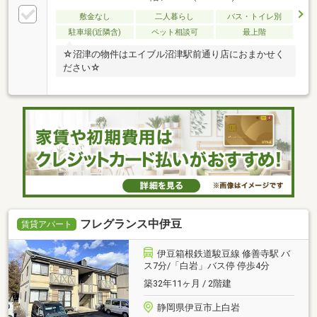
敷金なし
二人暮らし
バス・トイレ別
駐車場(近隣含)
ペット相談可
最上階
☆沼津の物件はエイブル沼津駅前通り店におまかせく
ださい☆
フレグランス中伊豆
賃貸アパート
伊豆箱根鉄道駿豆線 修善寺駅 バ
ス7分/「白岩」バス停 停歩4分
築32年11ヶ月 / 2階建
静岡県伊豆市上白岩