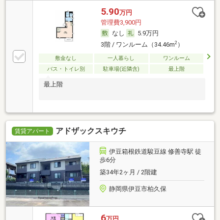
5.90
万円
管理費3,900円
なし
5.9万円
2
3階 / ワンルーム（34.46m
）
敷金なし
一人暮らし
ワンルーム
バス・トイレ別
駐車場(近隣含)
最上階
最上階
アドザックスキウチ
賃貸アパート
伊豆箱根鉄道駿豆線 修善寺駅 徒
歩6分
築34年2ヶ月 / 2階建
静岡県伊豆市柏久保
6
万円