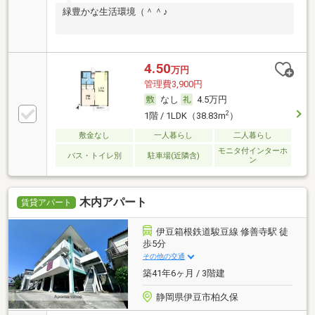
緑豊かな生活環境（＾＾♪
4.50
万円
管理費3,900円
なし
4.5万円
2
1階 / 1LDK（38.83m
）
敷金なし
一人暮らし
二人暮らし
モニタ付インターホ
バス・トイレ別
駐車場(近隣含)
ン
木内アパート
賃貸アパート
伊豆箱根鉄道駿豆線 修善寺駅 徒
歩5分
その他の交通
築41年6ヶ月 / 3階建
静岡県伊豆市柏久保