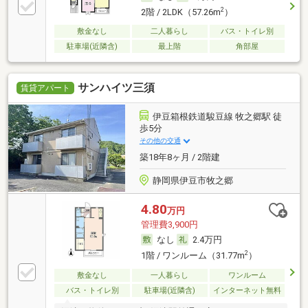
2
2階 / 2LDK（57.26m
）
敷金なし
二人暮らし
バス・トイレ別
駐車場(近隣含)
最上階
角部屋
サンハイツ三須
賃貸アパート
伊豆箱根鉄道駿豆線 牧之郷駅 徒
歩5分
その他の交通
築18年8ヶ月 / 2階建
静岡県伊豆市牧之郷
4.80
万円
管理費3,900円
なし
2.4万円
2
1階 / ワンルーム（31.77m
）
敷金なし
一人暮らし
ワンルーム
バス・トイレ別
駐車場(近隣含)
インターネット無料