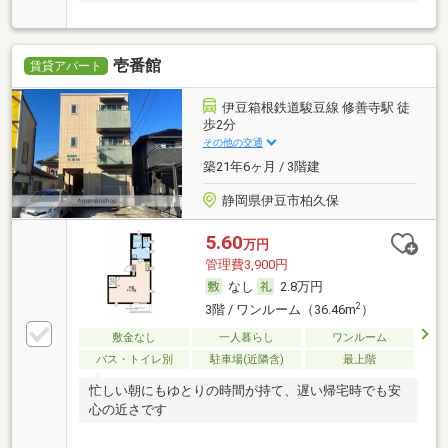
壱番館
賃貸アパート
伊豆箱根鉄道駿豆線 修善寺駅 徒
歩2分
その他の交通
築21年6ヶ月 / 3階建
静岡県伊豆市柏久保
5.60
万円
管理費3,900円
なし
2.8万円
2
3階 / ワンルーム（36.46m
）
敷金なし
一人暮らし
ワンルーム
バス・トイレ別
駐車場(近隣含)
最上階
忙しい朝にもゆとりの時間が持て、遅い帰宅時でも安
心の近さです