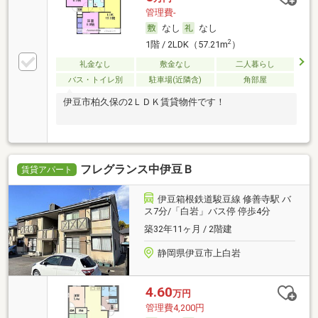
管理費-
なし
なし
2
1階 / 2LDK（57.21m
）
礼金なし
敷金なし
二人暮らし
バス・トイレ別
駐車場(近隣含)
角部屋
伊豆市柏久保の2ＬＤＫ賃貸物件です！
フレグランス中伊豆Ｂ
賃貸アパート
伊豆箱根鉄道駿豆線 修善寺駅 バ
ス7分/「白岩」バス停 停歩4分
築32年11ヶ月 / 2階建
静岡県伊豆市上白岩
4.60
万円
管理費4,200円