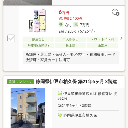
6
万円
管理費2,100円
なし
7万円
2
2階 / 2LDK（57.26m
）
敷金なし
二人暮らし
バス・トイレ別
駐車場(近隣含)
最上階
角部屋
角部屋・最上階・保証人不要／代行 ・初期費用カード
決済可・家賃カード決済可
静岡県伊豆市柏久保 築21年6ヶ月 3階建
賃貸マンション
伊豆箱根鉄道駿豆線 修善寺駅 徒
歩2分
築21年6ヶ月 / 3階建
静岡県伊豆市柏久保