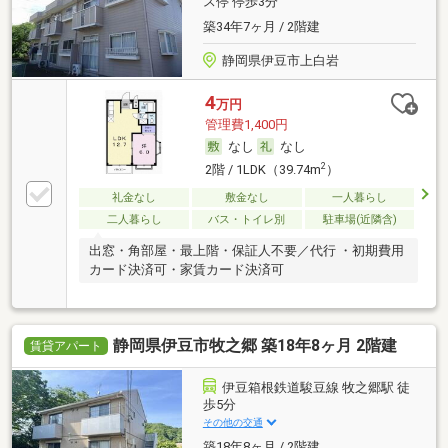
ス停 停歩3分
築34年7ヶ月 / 2階建
静岡県伊豆市上白岩
4
万円
管理費1,400円
なし
なし
2
2階 / 1LDK（39.74m
）
礼金なし
敷金なし
一人暮らし
二人暮らし
バス・トイレ別
駐車場(近隣含)
出窓・角部屋・最上階・保証人不要／代行 ・初期費用
カード決済可・家賃カード決済可
静岡県伊豆市牧之郷 築18年8ヶ月 2階建
賃貸アパート
伊豆箱根鉄道駿豆線 牧之郷駅 徒
歩5分
その他の交通
築18年8ヶ月 / 2階建