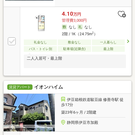
4.10
万円
管理費3,000円
なし
なし
2
2階 / 1K（24.75m
）
礼金なし
敷金なし
一人暮らし
バス・トイレ別
駐車場(近隣含)
最上階
二人入居可・最上階
イオンハイム
賃貸アパート
伊豆箱根鉄道駿豆線 修善寺駅 徒
歩17分
築23年6ヶ月 / 2階建
静岡県伊豆市加殿