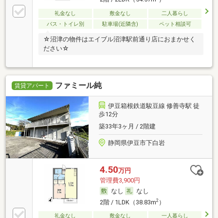
礼金なし
敷金なし
二人暮らし
バス・トイレ別
駐車場(近隣含)
ペット相談可
☆沼津の物件はエイブル沼津駅前通り店におまかせく
ださい☆
ファミール純
賃貸アパート
伊豆箱根鉄道駿豆線 修善寺駅 徒
歩12分
築33年3ヶ月 / 2階建
静岡県伊豆市下白岩
4.50
万円
管理費3,900円
なし
なし
2
2階 / 1LDK（38.83m
）
礼金なし
敷金なし
一人暮らし