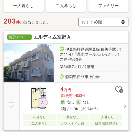
一人暮らし
二人暮らし
ファミリー
203
件
が該当しました。
エルディム室野Ａ
賃貸アパート
伊豆箱根鉄道駿豆線 修善寺駅 バ
ス11分/「温水プールふれっぷ」バ
ス停 停歩3分
築34年7ヶ月 / 2階建
静岡県伊豆市上白岩
4
万円
管理費1,400円
なし
なし
2
2階 / 1LDK（39.74m
）
礼金なし
敷金なし
一人暮らし
二人暮らし
バス・トイレ別
駐車場(近隣含)