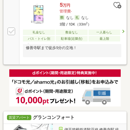
5
万円
管理費-
なし
なし
2
3階 / 1DK（33m
）
礼金なし
敷金なし
一人暮らし
バス・トイレ別
駐車場(近隣含)
最上階
修善寺駅まで徒歩5分の立地！
グランコンフォート
賃貸アパート
伊豆箱根鉄道駿豆線 修善寺駅 徒