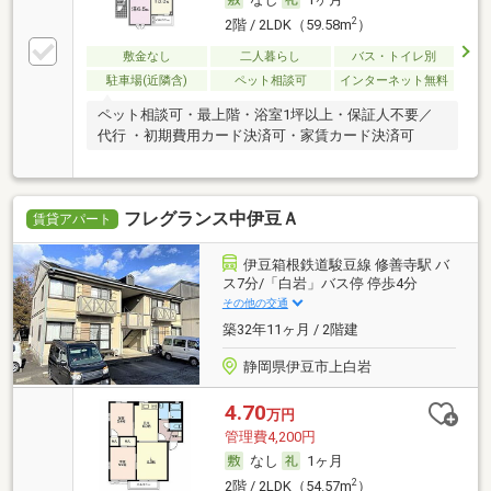
2
2階 / 2LDK（59.58m
）
敷金なし
二人暮らし
バス・トイレ別
駐車場(近隣含)
ペット相談可
インターネット無料
ペット相談可・最上階・浴室1坪以上・保証人不要／
代行 ・初期費用カード決済可・家賃カード決済可
フレグランス中伊豆Ａ
賃貸アパート
伊豆箱根鉄道駿豆線 修善寺駅 バ
ス7分/「白岩」バス停 停歩4分
その他の交通
築32年11ヶ月 / 2階建
静岡県伊豆市上白岩
4.70
万円
管理費4,200円
なし
1ヶ月
2
2階 / 2LDK（54.57m
）