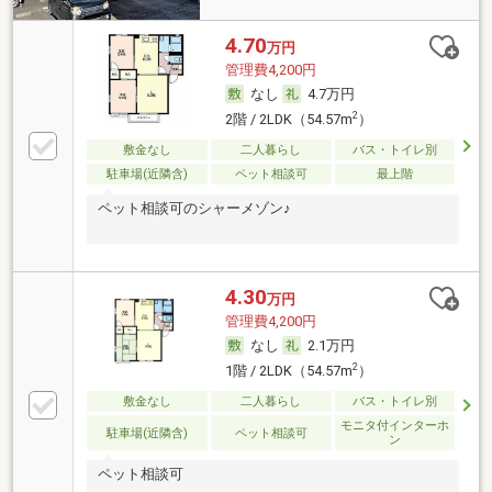
4.70
万円
管理費4,200円
なし
4.7万円
2
2階 / 2LDK（54.57m
）
敷金なし
二人暮らし
バス・トイレ別
駐車場(近隣含)
ペット相談可
最上階
ペット相談可のシャーメゾン♪
4.30
万円
管理費4,200円
なし
2.1万円
2
1階 / 2LDK（54.57m
）
敷金なし
二人暮らし
バス・トイレ別
モニタ付インターホ
駐車場(近隣含)
ペット相談可
ン
ペット相談可