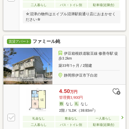
二人暮らし
バス・トイレ別
駐車場(近隣含)
☆沼津の物件はエイブル沼津駅前通り店におまかせく
ださい☆
ファミール純
賃貸アパート
伊豆箱根鉄道駿豆線 修善寺駅 徒
歩3.2km
築33年1ヶ月 / 2階建
静岡県伊豆市下白岩
4.50
万円
管理費3,900円
なし
なし
2
2階 / 1LDK（38.83m
）
礼金なし
敷金なし
一人暮らし
二人暮らし
バス・トイレ別
駐車場(近隣含)