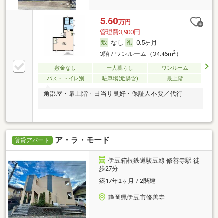
5.60
万円
管理費3,900円
なし
0.5ヶ月
2
3階 / ワンルーム（34.46m
）
敷金なし
一人暮らし
ワンルーム
バス・トイレ別
駐車場(近隣含)
最上階
角部屋・最上階・日当り良好・保証人不要／代行
ア・ラ・モード
賃貸アパート
伊豆箱根鉄道駿豆線 修善寺駅 徒
歩27分
築17年2ヶ月 / 2階建
静岡県伊豆市修善寺