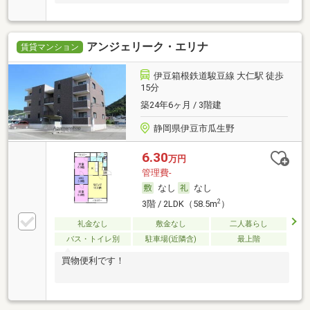
アンジェリーク・エリナ
賃貸マンション
伊豆箱根鉄道駿豆線 大仁駅 徒歩
15分
築24年6ヶ月 / 3階建
静岡県伊豆市瓜生野
6.30
万円
管理費-
なし
なし
2
3階 / 2LDK（58.5m
）
礼金なし
敷金なし
二人暮らし
バス・トイレ別
駐車場(近隣含)
最上階
買物便利です！