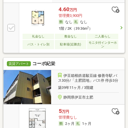
4.60
万円
管理費3,900円
なし
なし
2
1階 / 2K（39.36m
）
礼金なし
敷金なし
二人暮らし
モニタ付インターホ
バス・トイレ別
駐車場(近隣含)
ン
コーポ紀栄
賃貸アパート
伊豆箱根鉄道駿豆線 修善寺駅 バ
ス30分/「土肥団地」バス停 停歩3分
築39年11ヶ月 / 3階建
静岡県伊豆市土肥
5
万円
管理費なし
2ヶ月
1ヶ月