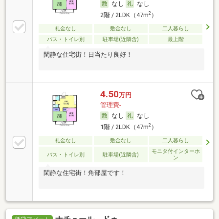
なし
なし
2
2階 / 2LDK（47m
）
礼金なし
敷金なし
二人暮らし
バス・トイレ別
駐車場(近隣含)
最上階
閑静な住宅街！日当たり良好！
4.50
万円
管理費-
なし
なし
2
1階 / 2LDK（47m
）
礼金なし
敷金なし
二人暮らし
モニタ付インターホ
バス・トイレ別
駐車場(近隣含)
ン
閑静な住宅街！角部屋です！