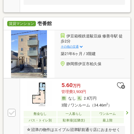
壱番館
賃貸マンション
伊豆箱根鉄道駿豆線 修善寺駅 徒
歩2分
その他の交通
築21年6ヶ月 / 3階建
静岡県伊豆市柏久保
5.60
万円
管理費3,900円
なし
2.8万円
2
3階 / ワンルーム（34.46m
）
敷金なし
一人暮らし
ワンルーム
バス・トイレ別
駐車場(近隣含)
最上階
☆沼津の物件はエイブル沼津駅前通り店におまかせく