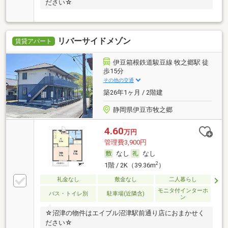
ださい☆
リバーサイドメゾン
賃貸アパート
伊豆箱根鉄道駿豆線 牧之郷駅 徒
歩15分
その他の交通
築26年1ヶ月 / 2階建
静岡県伊豆市牧之郷
4.60
万円
管理費3,900円
なし
なし
2
1階 / 2K（39.36m
）
礼金なし
敷金なし
二人暮らし
モニタ付インターホ
バス・トイレ別
駐車場(近隣含)
ン
☆沼津の物件はエイブル沼津駅前通り店におまかせく
ださい☆