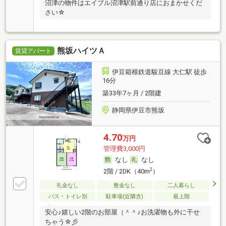
沼津の物件はエイブル沼津駅前通り店におまかせくだ
さい☆
熊坂ハイツＡ
賃貸アパート
伊豆箱根鉄道駿豆線 大仁駅 徒歩
16分
築33年7ヶ月 / 2階建
静岡県伊豆市熊坂
4.70
万円
管理費3,000円
なし
なし
2
2階 / 2DK（40m
）
礼金なし
敷金なし
二人暮らし
バス・トイレ別
駐車場(近隣含)
最上階
安心♪嬉しい2階のお部屋（＾＾♪お洗濯物も外に干せ
ちゃう☆彡