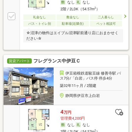
なし
なし
2
2階 / 2LDK（54.57m
）
礼金なし
敷金なし
二人暮らし
バス・トイレ別
駐車場(近隣含)
ペット相談可
☆沼津の物件はエイブル沼津駅前通り店におまかせく
ださい☆
フレグランス中伊豆Ｃ
賃貸アパート
伊豆箱根鉄道駿豆線 修善寺駅 バ
ス7分/「白岩」バス停 停歩4分
築32年11ヶ月 / 2階建
静岡県伊豆市上白岩
4
万円
管理費4,200円
なし
なし
2
2階 / 2LDK（54.57m
）