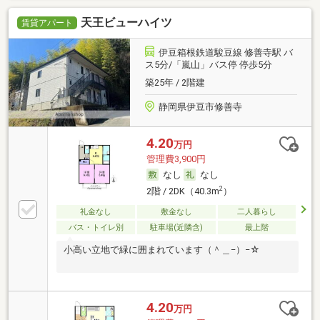
天王ビューハイツ
賃貸アパート
伊豆箱根鉄道駿豆線 修善寺駅 バ
ス5分/「嵐山」バス停 停歩5分
築25年 / 2階建
静岡県伊豆市修善寺
4.20
万円
管理費3,900円
なし
なし
2
2階 / 2DK（40.3m
）
礼金なし
敷金なし
二人暮らし
バス・トイレ別
駐車場(近隣含)
最上階
小高い立地で緑に囲まれています（＾＿−）−☆
4.20
万円