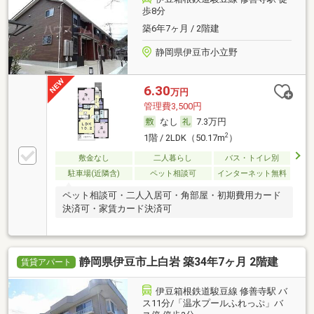
歩8分
築6年7ヶ月 / 2階建
静岡県伊豆市小立野
6.30
万円
管理費3,500円
なし
7.3万円
2
1階 / 2LDK（50.17m
）
敷金なし
二人暮らし
バス・トイレ別
駐車場(近隣含)
ペット相談可
インターネット無料
ペット相談可・二人入居可・角部屋・初期費用カード
決済可・家賃カード決済可
静岡県伊豆市上白岩 築34年7ヶ月 2階建
賃貸アパート
伊豆箱根鉄道駿豆線 修善寺駅 バ
ス11分/「温水プールふれっぷ」バ