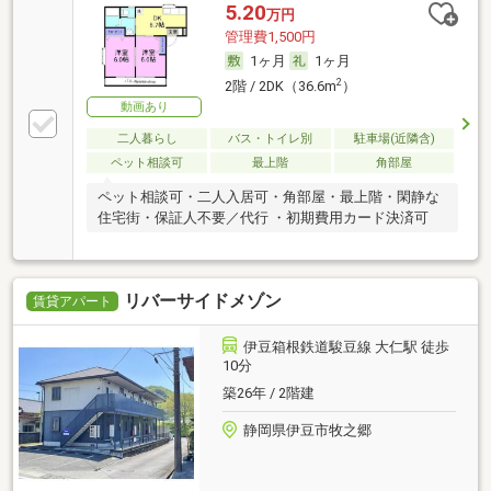
5.20
万円
管理費1,500円
1ヶ月
1ヶ月
2
2階 / 2DK（36.6m
）
動画あり
二人暮らし
バス・トイレ別
駐車場(近隣含)
ペット相談可
最上階
角部屋
ペット相談可・二人入居可・角部屋・最上階・閑静な
住宅街・保証人不要／代行 ・初期費用カード決済可
リバーサイドメゾン
賃貸アパート
伊豆箱根鉄道駿豆線 大仁駅 徒歩
10分
築26年 / 2階建
静岡県伊豆市牧之郷