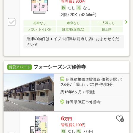
管理費3,900円
なし
なし
2
2階 / 2DK（42.36m
）
礼金なし
敷金なし
二人暮らし
バス・トイレ別
駐車場(近隣含)
最上階
沼津の物件はエイブル沼津駅前通り店におまかせくだ
さい☆
フォーシーズンズ修善寺
賃貸アパート
伊豆箱根鉄道駿豆線 修善寺駅 バ
ス6分/「嵐山」バス停 停歩3分
築15年6ヶ月 / 2階建
静岡県伊豆市修善寺
6
万円
管理費2,100円
なし
7万円