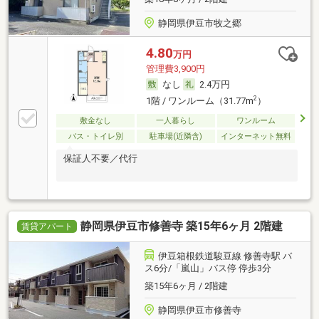
静岡県伊豆市牧之郷
4.80
万円
管理費3,900円
なし
2.4万円
2
1階 / ワンルーム（31.77m
）
敷金なし
一人暮らし
ワンルーム
バス・トイレ別
駐車場(近隣含)
インターネット無料
保証人不要／代行
静岡県伊豆市修善寺 築15年6ヶ月 2階建
賃貸アパート
伊豆箱根鉄道駿豆線 修善寺駅 バ
ス6分/「嵐山」バス停 停歩3分
築15年6ヶ月 / 2階建
静岡県伊豆市修善寺