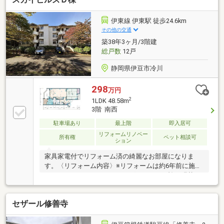
は緑・樹木・季節感溢れる風景が楽しめます●隣接す
るホテルの温泉大浴場を1回500円で利用可能です
伊東線 伊東駅 徒歩24.6km
その他の交通
築38年3ヶ月/3階建
総戸数
12戸
静岡県伊豆市冷川
298
万円
2
1LDK 48.58m
3階 南西
駐車場あり
最上階
即入居可
リフォームリノベー
所有権
ペット相談可
ション
家具家電付でリフォーム済の綺麗なお部屋になりま
す。〈リフォーム内容〉※リフォームは約6年前に施工
されたものです。フローリング、クロス・襖の張替
え、畳表替え、水道蛇口交換、IHコンロの設置、エア
コン設置、ガスヒーター交換、トイレ便座交換、給湯
セザール修善寺
器2台交換、浴室の蛇口及びシャワー交換、バスタブ
交換などになります。伊東駅からのバスも利用可能で
す（冬季は休業）