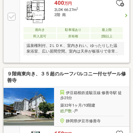
400
万円
2
2LDK 66.27m
2階 南
南向き
駐車場あり
最上階
即入居可
所有権
2階以上
温泉権利付、2ＬＤＫ、室内きれい。ゆったりした温
泉浴室、広い居間空間。室内は天井が板張りで非常に
落ち着いた感じです。南向き。日当り良好。バス停徒
歩2分。
９階南東向き、３５超のルーフバルコニー付セザール修
善寺
伊豆箱根鉄道駿豆線 修善寺駅 徒
歩25分
築32年1ヶ月/10階建
総戸数
-戸
静岡県伊豆市修善寺