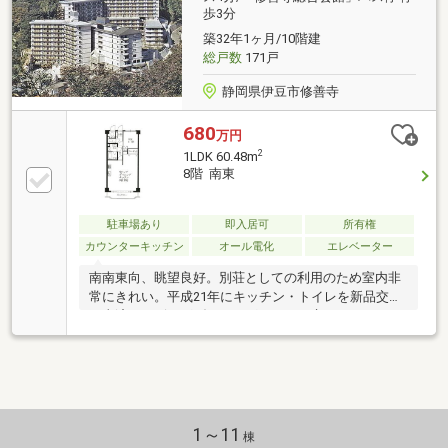
歩3分
築32年1ヶ月/10階建
総戸数
171戸
静岡県伊豆市修善寺
680
万円
2
1LDK 60.48m
8階 南東
駐車場あり
即入居可
所有権
カウンターキッチン
オール電化
エレベーター
南南東向、眺望良好。別荘としての利用のため室内非
常にきれい。平成21年にキッチン・トイレを新品交換
工事済。リビングダイニングルームの床のフローリン
グ工事及び壁・天井の張替、クローゼットの新規工事
済。
1～11
棟