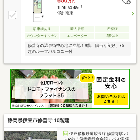
650
万円
2
1LDK 60.48m
9階 南東
駐車場あり
即入居可
所有権
カウンターキッチン
エレベーター
2階以上
修善寺の温泉街中心地に立地！9階、陽当り良好、35
超のルーフバルコニー付
静岡県伊豆市修善寺 10階建
伊豆箱根鉄道駿豆線 修善寺駅 バ
ス4分/「修善寺総合会館」バス停 停