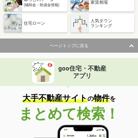
家賃相場
(補助金・助成金情報)
人気タウン
住宅ローン
ランキング
ページトップに戻る
goo住宅・不動産
アプリ
大手不動産サイト
物件
の
を
まとめて検索！