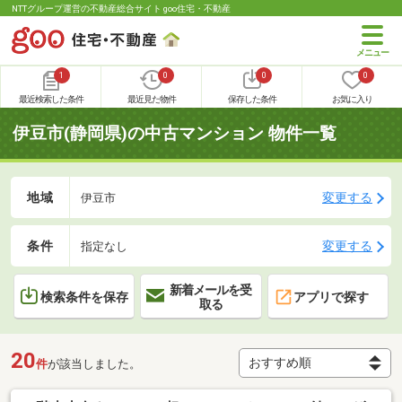
NTTグループ運営の不動産総合サイト goo住宅・不動産
1
0
0
0
最近検索した条件
最近見た物件
保存した条件
お気に入り
伊豆市(静岡県)の中古マンション 物件一覧
地域
変更する
伊豆市
条件
変更する
指定なし
新着メールを受
検索条件を保存
アプリで探す
取る
20
件
が該当しました。