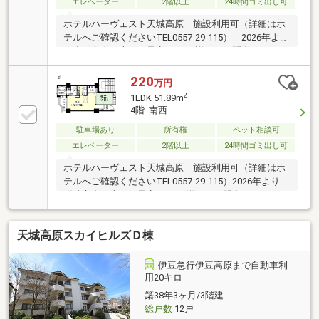
エレベーター
2階以上
24時間ゴミ出し可
ホテルハーヴェスト天城高原 施設利用可（詳細はホ
テルへご確認くださいTEL0557-29-115） 2026年より
修繕積立金が上がる予定です。 詳細はお問合せくださ
い
220
万円
2
1LDK 51.89m
4階 南西
駐車場あり
所有権
ペット相談可
エレベーター
2階以上
24時間ゴミ出し可
ホテルハーヴェスト天城高原 施設利用可（詳細はホ
テルへご確認くださいTEL0557-29-115）2026年より修
繕積立金が上がる予定です。 詳細はお問合せください
天城高原スカイヒルズＤ棟
伊豆急行伊豆高原まで自動車利
用20キロ
築38年3ヶ月/3階建
総戸数
12戸