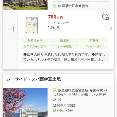
静岡県伊豆市修善寺
780
万円
2
3LDK 90.72m
10階 東
駐車場あり
最上階
所有権
システムキッチン
オール電化
エレベーター
◆四季の彩りを感じられる眺望も魅力です。◆隣接し
ているホテル滝亭の温泉、露天風呂も利用可能。ホテ
ル滝亭の温泉、露天風呂は1回500円で利用可能。◆伊
豆の小京都・修善寺温泉街まで徒歩圏のマンションで
す。◆定住利用＆別荘利用ともに歓迎。
シーサイド・スパ西伊豆土肥
伊豆箱根鉄道駿豆線 修善寺駅 バ
ス64分/「土肥丸山公園」バス停 停
歩6分
築29年/11階建
総戸数
149戸