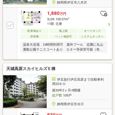
静岡県伊豆市八木沢
1,880
万円
2
3LDK 100.07m
11階 北東
駐車場あり
最上階
オートロック
所有権
ペット相談可
システムキッチン
温泉大浴場 24時間利用可 屋外プール 近隣に丸山
運動公園テニスコートあり カヌー等保管可能（有
料）
天城高原スカイヒルズＥ棟
伊豆急行伊豆高原まで自動車利
用20キロ
築36年2ヶ月/8階建
総戸数
109戸
静岡県伊豆市冷川
830