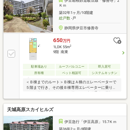
伊豆箱根鉄道駿豆線「修善寺」2
Ｋｍ
築32年1ヶ月/10階建
総戸数
-戸
静岡県伊豆市修善寺
650
万円
2
1LDK 55m
9階 南東
駐車場あり
ルーフバルコニー
即入居可
所有権
ペット相談可
システムキッチン
＜Ｂ棟までのルート＞Ｂ棟はＡ棟のエレーベーターで
５階まで行き、その後Ｂ棟専用エレベーターに乗り換
えて９階へと行きます。５階にある連絡通路は屋根が
ありますが、台風などの暴風の日には濡れてしまうこ
ともあるかと思われます。＜ルーフバルコニー＞広々
天城高原スカイヒルズ
としたルーフバルコニーもこのお部屋の特徴です。し
かし、角部屋だけにルーフバルコニーがあるマンショ
ンとは違って、ルーフバルコニーが横一列に並んでい
伊豆急行「伊豆高原」15.7Ｋｍ
ます。エレーベーターホールからも２部屋目なのでこ
築36年2ヶ月/8階建