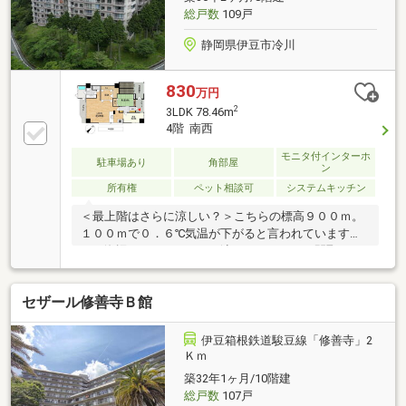
ちらからもよく見えます。プライベート感はあまりな
総戸数
109戸
いルーフバルコニーのため、洗濯物を干したりプラン
ターで花や野菜を育てたりするのが良さそうです。
静岡県伊豆市冷川
830
万円
2
3LDK 78.46m
4階 南西
モニタ付インターホ
駐車場あり
角部屋
ン
所有権
ペット相談可
システムキッチン
＜最上階はさらに涼しい？＞こちらの標高９００ｍ。
１００ｍで０．６℃気温が下がると言われていますの
で、海辺より６℃くらいは涼しいですね。＜間取りが
違います！＞この部屋は大改造をおこなったため、他
の部屋と全く異なります。クロスやフローリングはも
セザール修善寺Ｂ館
ちろんのこと、壁を抜いた間取りの変更も行っていま
す＜定住も可能＞ひかりインターネットが可能です。
既に配線がされていますので、契約のみで利用できま
伊豆箱根鉄道駿豆線「修善寺」2
す。伊東駅との間のバス便も１日４本もあるんです。
Ｋｍ
＜修繕積立金＞これは要注意、一般のマンションに比
築32年1ヶ月/10階建
べて少ないです。計画された大規模修繕の時に不足分
総戸数
107戸
を一時金として集金される可能性があります。