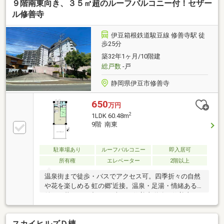
９階南東向き、３５㎡超のルーフバルコニー付！セザー
ル修善寺
伊豆箱根鉄道駿豆線 修善寺駅 徒
歩25分
築32年1ヶ月/10階建
総戸数
-戸
静岡県伊豆市修善寺
650
万円
2
1LDK 60.48m
9階 南東
駐車場あり
ルーフバルコニー
即入居可
所有権
エレベーター
2階以上
温泉街まで徒歩・バスでアクセス可。四季折々の自然
や花を楽しめる 虹の郷’近接。温泉・足湯・情緒ある街
並みを暮らしの中に！●車では修善寺道路・修善寺イ
ンターチェンジを利用してアクセス良好●観光地・別
荘地のため定住利用の他、別荘利用、セカンドハウス
スカイヒルズＤ棟
利用に適しています●35㎡超のルーフバルコニーから