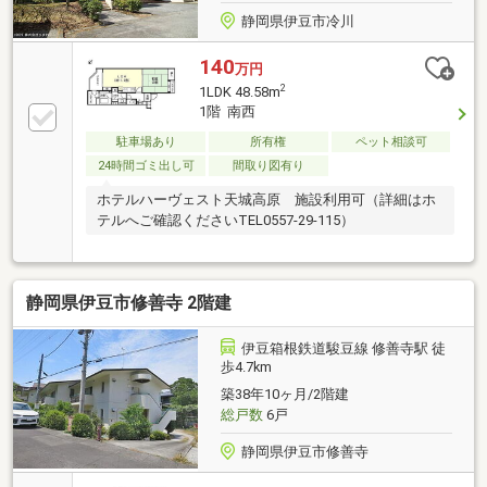
静岡県伊豆市冷川
140
万円
2
1LDK 48.58m
1階 南西
駐車場あり
所有権
ペット相談可
24時間ゴミ出し可
間取り図有り
ホテルハーヴェスト天城高原 施設利用可（詳細はホ
テルへご確認くださいTEL0557-29-115）
静岡県伊豆市修善寺 2階建
伊豆箱根鉄道駿豆線 修善寺駅 徒
歩4.7km
築38年10ヶ月/2階建
総戸数
6戸
静岡県伊豆市修善寺