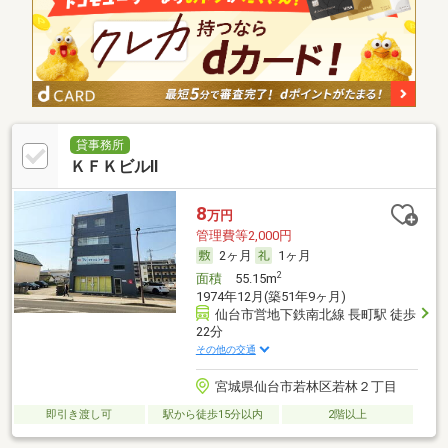
貸事務所
ＫＦＫビルⅡ
8
万円
管理費等2,000円
2ヶ月
1ヶ月
2
面積
55.15m
1974年12月(築51年9ヶ月)
仙台市営地下鉄南北線 長町駅 徒歩
22分
その他の交通
宮城県仙台市若林区若林２丁目
即引き渡し可
駅から徒歩15分以内
2階以上