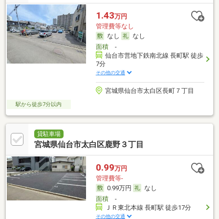
1.43
万円
管理費等なし
なし
なし
面積
-
仙台市営地下鉄南北線 長町駅 徒歩
7分
その他の交通
宮城県仙台市太白区長町７丁目
駅から徒歩7分以内
貸駐車場
宮城県仙台市太白区鹿野３丁目
0.99
万円
管理費等-
0.99万円
なし
面積
-
ＪＲ東北本線 長町駅 徒歩17分
その他の交通