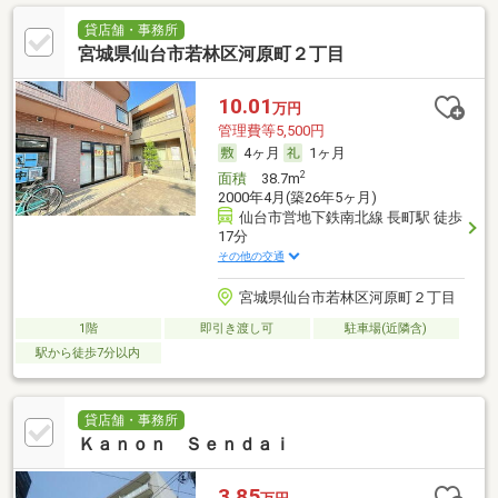
貸店舗・事務所
宮城県仙台市若林区河原町２丁目
10.01
万円
管理費等5,500円
4ヶ月
1ヶ月
2
面積
38.7m
2000年4月(築26年5ヶ月)
仙台市営地下鉄南北線 長町駅 徒歩
17分
その他の交通
宮城県仙台市若林区河原町２丁目
1階
即引き渡し可
駐車場(近隣含)
駅から徒歩7分以内
貸店舗・事務所
Ｋａｎｏｎ Ｓｅｎｄａｉ
3.85