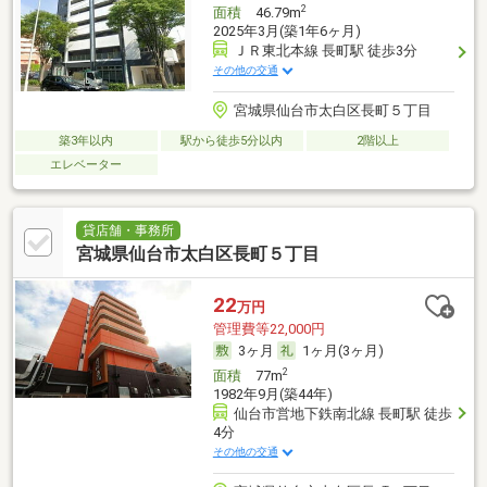
2
面積
46.79m
2025年3月(築1年6ヶ月)
ＪＲ東北本線 長町駅 徒歩3分
その他の交通
宮城県仙台市太白区長町５丁目
築3年以内
駅から徒歩5分以内
2階以上
エレベーター
貸店舗・事務所
宮城県仙台市太白区長町５丁目
22
万円
管理費等22,000円
3ヶ月
1ヶ月(3ヶ月)
2
面積
77m
1982年9月(築44年)
仙台市営地下鉄南北線 長町駅 徒歩
4分
その他の交通