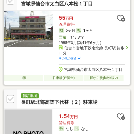
宮城県仙台市太白区八本松１丁目
55
万円
管理費等-
6ヶ月
1ヶ月
2
面積
143.8m
1985年3月(築41年6ヶ月)
仙台市営地下鉄南北線 長町駅 徒歩
11分
その他の交通
宮城県仙台市太白区八本松１丁目
1階
駐車場(近隣含)
駅から徒歩5分以内
貸駐車場
長町駅北部高架下代替（２）駐車場
1.54
万円
管理費等-
なし
なし