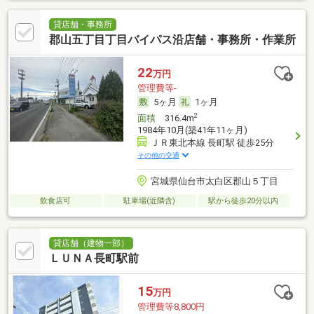
貸店舗・事務所
郡山五丁目丁目バイパス沿店舗・事務所・作業所
22
万円
管理費等-
5ヶ月
1ヶ月
2
面積
316.4m
1984年10月(築41年11ヶ月)
ＪＲ東北本線 長町駅 徒歩25分
その他の交通
宮城県仙台市太白区郡山５丁目
飲食店可
駐車場(近隣含)
駅から徒歩20分以内
貸店舗（建物一部）
ＬＵＮＡ長町駅前
15
万円
管理費等8,800円