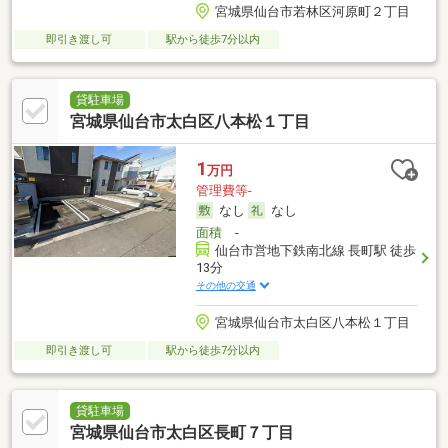
宮城県仙台市若林区河原町２丁目
即引き渡し可
駅から徒歩7分以内
貸駐車場
宮城県仙台市太白区八本松１丁目
1
万円
管理費等-
なし
なし
面積
-
仙台市営地下鉄南北線 長町駅 徒歩
13分
その他の交通
宮城県仙台市太白区八本松１丁目
即引き渡し可
駅から徒歩7分以内
貸駐車場
宮城県仙台市太白区長町７丁目