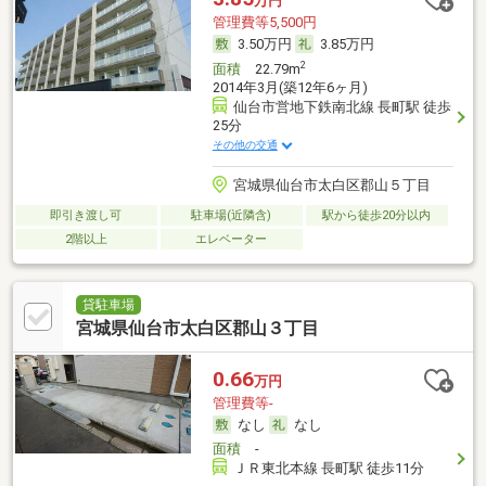
万円
管理費等5,500円
3.50万円
3.85万円
2
面積
22.79m
2014年3月(築12年6ヶ月)
仙台市営地下鉄南北線 長町駅 徒歩
25分
その他の交通
宮城県仙台市太白区郡山５丁目
即引き渡し可
駐車場(近隣含)
駅から徒歩20分以内
2階以上
エレベーター
貸駐車場
宮城県仙台市太白区郡山３丁目
0.66
万円
管理費等-
なし
なし
面積
-
ＪＲ東北本線 長町駅 徒歩11分