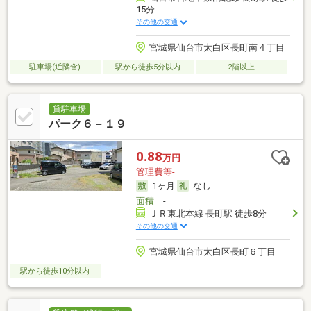
15分
その他の交通
宮城県仙台市太白区長町南４丁目
駐車場(近隣含)
駅から徒歩5分以内
2階以上
貸駐車場
パーク６－１９
0.88
万円
管理費等-
1ヶ月
なし
面積
-
ＪＲ東北本線 長町駅 徒歩8分
その他の交通
宮城県仙台市太白区長町６丁目
駅から徒歩10分以内