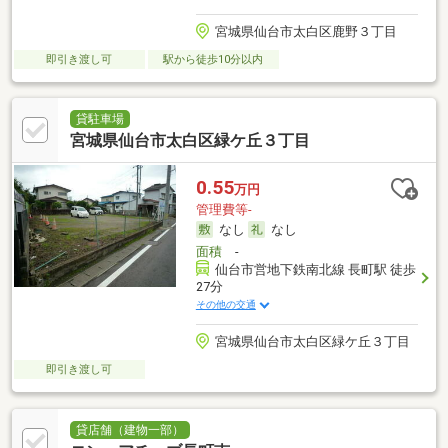
宮城県仙台市太白区鹿野３丁目
即引き渡し可
駅から徒歩10分以内
貸駐車場
宮城県仙台市太白区緑ケ丘３丁目
0.55
万円
管理費等-
なし
なし
面積
-
仙台市営地下鉄南北線 長町駅 徒歩
27分
その他の交通
宮城県仙台市太白区緑ケ丘３丁目
即引き渡し可
貸店舗（建物一部）