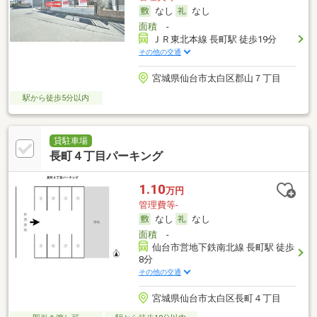
なし
なし
面積
-
ＪＲ東北本線 長町駅 徒歩19分
その他の交通
宮城県仙台市太白区郡山７丁目
駅から徒歩5分以内
貸駐車場
長町４丁目パーキング
1.10
万円
管理費等-
なし
なし
面積
-
仙台市営地下鉄南北線 長町駅 徒歩
8分
その他の交通
宮城県仙台市太白区長町４丁目