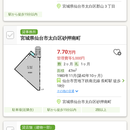
宮城県仙台市太白区郡山３丁目
駅から徒歩15分以内
貸事務所
宮城県仙台市太白区砂押南町
7.70
万円
管理費等5,000円
2ヶ月
1ヶ月
2
面積
47m
1983年11月(築42年10ヶ月)
仙台市営地下鉄南北線 長町駅 徒歩
18分
その他の交通
宮城県仙台市太白区砂押南町
駐車場(近隣含)
駅から徒歩15分以内
2階以上
貸店舗（建物一部）