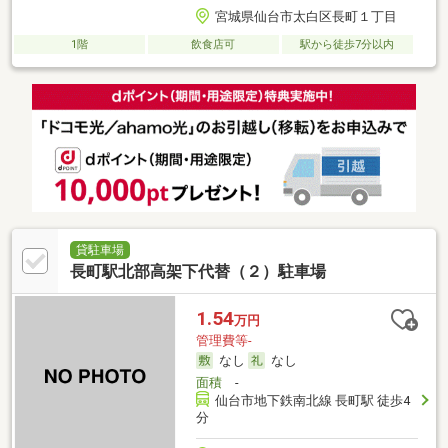
宮城県仙台市太白区長町１丁目
1階
飲食店可
駅から徒歩7分以内
貸駐車場
長町駅北部高架下代替（２）駐車場
1.54
万円
管理費等-
なし
なし
面積
-
仙台市地下鉄南北線 長町駅 徒歩4
分