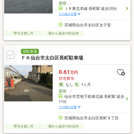
面積
-
ＪＲ東北本線 長町駅 徒歩20分
その他の交通
宮城県仙台市太白区太子堂
即引き渡し可
駅から徒歩10分以内
貸駐車場
ＦＫ仙台市太白区長町駐車場
0.61
万円
管理費等-
なし
1ヶ月
面積
-
仙台市営地下鉄南北線 長町駅 徒歩
11分
その他の交通
宮城県仙台市太白区長町８丁目
即引き渡し可
駅から徒歩15分以内