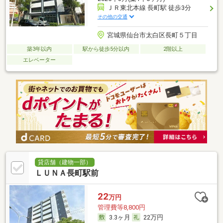
ＪＲ東北本線 長町駅 徒歩3分
その他の交通
宮城県仙台市太白区長町５丁目
築3年以内
駅から徒歩5分以内
2階以上
エレベーター
貸店舗（建物一部）
ＬＵＮＡ長町駅前
22
万円
管理費等8,800円
3.3ヶ月
22万円