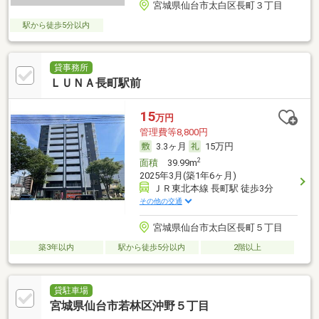
宮城県仙台市太白区長町３丁目
駅から徒歩5分以内
貸事務所
ＬＵＮＡ長町駅前
15
万円
管理費等8,800円
3.3ヶ月
15万円
2
面積
39.99m
2025年3月(築1年6ヶ月)
ＪＲ東北本線 長町駅 徒歩3分
その他の交通
宮城県仙台市太白区長町５丁目
築3年以内
駅から徒歩5分以内
2階以上
貸駐車場
宮城県仙台市若林区沖野５丁目