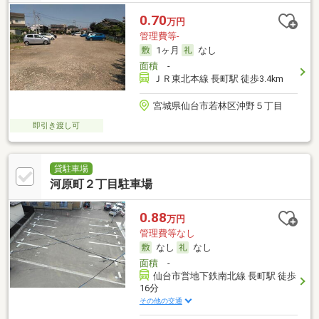
0.70
万円
管理費等-
1ヶ月
なし
面積
-
ＪＲ東北本線 長町駅 徒歩3.4km
宮城県仙台市若林区沖野５丁目
即引き渡し可
貸駐車場
河原町２丁目駐車場
0.88
万円
管理費等なし
なし
なし
面積
-
仙台市営地下鉄南北線 長町駅 徒歩
16分
その他の交通