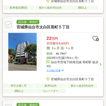
宮城県仙台市太白区長町５丁目
駐車場(近隣含)
駅から徒歩5分以内
2階以上
貸店舗・事務所
宮城県仙台市太白区長町５丁目
22
万円
管理費等8,800円
3ヶ月
1ヶ月
2
面積
46.79m
2025年3月(築1年6ヶ月)
仙台市営地下鉄南北線 長町駅 徒歩
5分
その他の交通
宮城県仙台市太白区長町５丁目
即引き渡し可
築3年以内
駅から徒歩5分以内
2階以上
エレベーター
貸店舗・事務所