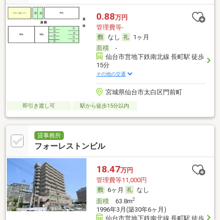
0.88
万円
管理費等-
なし
1ヶ月
面積
-
仙台市営地下鉄南北線 長町駅 徒歩
15分
その他の交通
宮城県仙台市太白区門前町
即引き渡し可
駅から徒歩15分以内
貸事務所
フォーレストンビル
18.47
万円
管理費等11,000円
6ヶ月
なし
2
面積
63.8m
1996年3月(築30年6ヶ月)
仙台市営地下鉄南北線 長町駅 徒歩