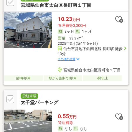
宮城県仙台市太白区長町南１丁目
10.23
万円
管理費等3,300円
3ヶ月
1ヶ月
2
面積
33.37m
2025年3月(築1年6ヶ月)
仙台市営地下鉄南北線 長町駅 徒歩
13分
その他の交通
宮城県仙台市太白区長町南１丁目
築3年以内
駅から徒歩7分以内
2階以上
貸駐車場
太子堂パーキング
0.55
万円
管理費等-
なし
なし