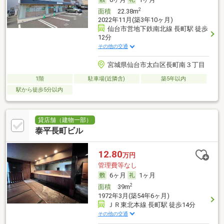
2
面積
22.38m
2022年11月(築3年10ヶ月)
仙台市営地下鉄南北線 長町駅 徒歩
12分
その他の交通
宮城県仙台市太白区長町南３丁目
1階
駐車場(近隣含)
築5年以内
駅から徒歩5分以内
貸店舗（建物一部）
泰平長町ビル
12.80
万円
管理費等なし
6ヶ月
1ヶ月
2
面積
39m
1972年3月(築54年6ヶ月)
ＪＲ東北本線 長町駅 徒歩14分
その他の交通