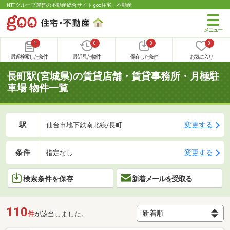
NTTグループ運営の不動産総合サイト goo住宅・不動産
1
0
0
0
最近検索した条件
最近見た物件
保存した条件
お気に入り
長町駅(宮城県)の賃貸店舗・賃貸事務所・月極駐
車場 物件一覧
駅
変更する
仙台市地下鉄南北線/長町
条件
変更する
指定なし
検索条件を保存
新着メールを受取る
110
件
が該当しました。