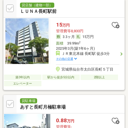
貸店舗（建物一部）
ＬＵＮＡ長町駅前
15
万円
管理費等8,800円
3.3ヶ月
15万円
2
面積
39.99m
2025年3月(築1年6ヶ月)
ＪＲ東北本線 長町駅 徒歩3分
その他の交通
宮城県仙台市太白区長町５丁目
築3年以内
駅から徒歩5分以内
2階以上
エレベーター
貸駐車場
あすと長町月極駐車場
0.88
万円
管理費等-