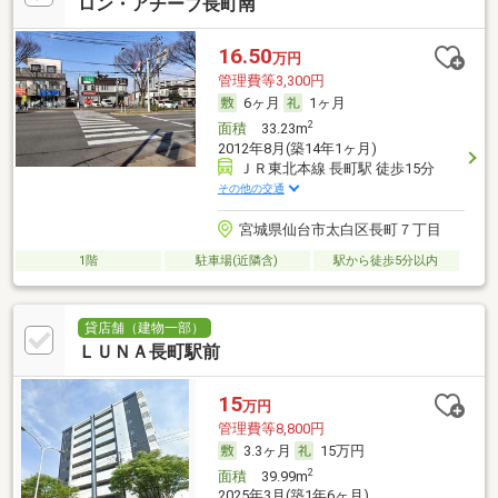
ロン・アチーブ長町南
16.50
万円
管理費等3,300円
6ヶ月
1ヶ月
2
面積
33.23m
2012年8月(築14年1ヶ月)
ＪＲ東北本線 長町駅 徒歩15分
その他の交通
宮城県仙台市太白区長町７丁目
1階
駐車場(近隣含)
駅から徒歩5分以内
貸店舗（建物一部）
ＬＵＮＡ長町駅前
15
万円
管理費等8,800円
3.3ヶ月
15万円
2
面積
39.99m
2025年3月(築1年6ヶ月)