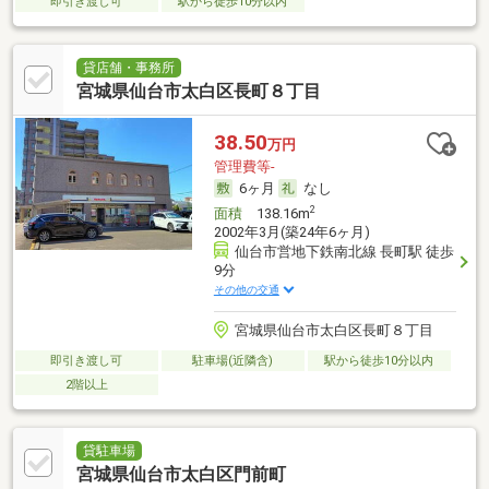
即引き渡し可
駅から徒歩10分以内
貸店舗・事務所
宮城県仙台市太白区長町８丁目
38.50
万円
管理費等-
6ヶ月
なし
2
面積
138.16m
2002年3月(築24年6ヶ月)
仙台市営地下鉄南北線 長町駅 徒歩
9分
その他の交通
宮城県仙台市太白区長町８丁目
即引き渡し可
駐車場(近隣含)
駅から徒歩10分以内
2階以上
貸駐車場
宮城県仙台市太白区門前町