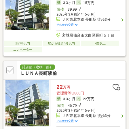
3.3ヶ月
15万円
2
面積
39.99m
2025年3月(築1年6ヶ月)
ＪＲ東北本線 長町駅 徒歩3分
その他の交通
宮城県仙台市太白区長町５丁目
築3年以内
駅から徒歩5分以内
2階以上
エレベーター
貸店舗（建物一部）
ＬＵＮＡ長町駅前
22
万円
管理費等8,800円
3.3ヶ月
22万円
2
面積
46.79m
2025年3月(築1年6ヶ月)
ＪＲ東北本線 長町駅 徒歩3分
その他の交通