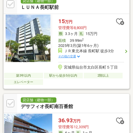
貸店舗（建物一部）
ＬＵＮＡ長町駅前
15
万円
管理費等8,800円
3.3ヶ月
15万円
2
面積
39.99m
2025年3月(築1年6ヶ月)
ＪＲ東北本線 長町駅 徒歩3分
その他の交通
宮城県仙台市太白区長町５丁目
築3年以内
駅から徒歩5分以内
2階以上
エレベーター
貸店舗（建物一部）
デサフィオ長町南百番館
36.93
万円
管理費等12,309円
6ヶ月
1ヶ月