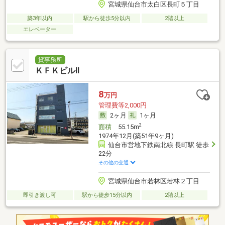
宮城県仙台市太白区長町５丁目
築3年以内
駅から徒歩5分以内
2階以上
エレベーター
貸事務所
ＫＦＫビルⅡ
8
万円
管理費等2,000円
2ヶ月
1ヶ月
2
面積
55.15m
1974年12月(築51年9ヶ月)
仙台市営地下鉄南北線 長町駅 徒歩
22分
その他の交通
宮城県仙台市若林区若林２丁目
即引き渡し可
駅から徒歩15分以内
2階以上