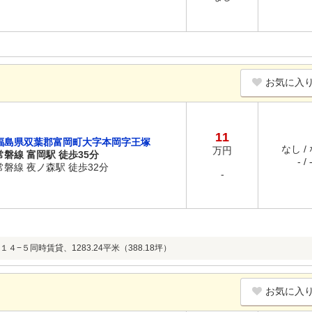
お気に入
11
福島県双葉郡富岡町大字本岡字王塚
なし /
万円
常磐線 富岡駅 徒歩35分
- / 
常磐線 夜ノ森駅 徒歩32分
-
４−５同時賃貸、1283.24平米（388.18坪）
お気に入