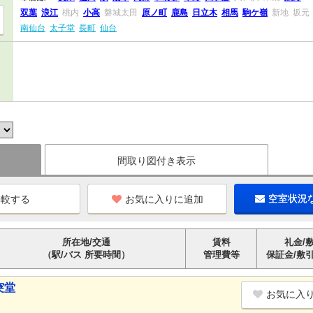
双葉
浪江
桃内
小高
磐城太田
原ノ町
鹿島
日立木
相馬
駒ケ嶺
新地
坂元
南仙台
太子堂
長町
仙台
間取り図付き表示
お気に入りに追加
空室状況
所在地/交通
賃料
礼金/
（駅/バス 所要時間）
管理費等
保証金/敷
突堂
お気に入