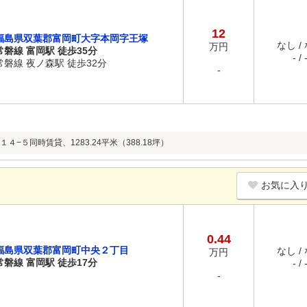
12
福島県双葉郡富岡町大字本岡字王塚
なし /
万円
常磐線 富岡駅 徒歩35分
- / 
常磐線 夜ノ森駅 徒歩32分
-
４−５同時賃貸、1283.24平米（388.18坪）
お気に入
0.44
福島県双葉郡富岡町中央２丁目
なし /
万円
常磐線 富岡駅 徒歩17分
- / 
-