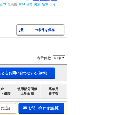
山下
浜吉田
亘理
逢隈
岩沼
館腰
名取
この条件を保存
表示件数
などをお問い合わせする(無料)
敷金
使用部分面積
築年月
引・償却
土地面積
築年数
お問い合わせ(無料)
りに追加