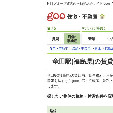
NTTグループ運営の不動産総合サイト goo
借りる
マンションを買う
店舗･
賃貸
新築
中
事業用
住宅・不動産
>
店舗・事業用
>
東北
>
福島
竜田駅(福島県)の賃
竜田駅(福島県)の貸店舗、貸事務所、
情報を探すならgoo住宅・不動産。賃料
します。
探したい物件の路線・検索条件を変
路線