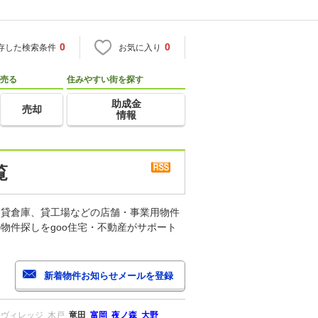
0
0
存した検索条件
お気に入り
売る
住みやすい街を探す
助成金
売却
情報
覧
、貸倉庫、貸工場などの店舗・事業用物件
物件探しをgoo住宅・不動産がサポート
Ｊヴィレッジ
木戸
竜田
富岡
夜ノ森
大野