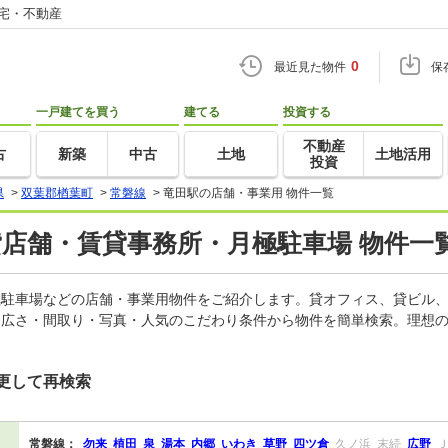
住宅・不動産
0
最近見た物件
保
一戸建てを買う
建てる
投資する
不動産
古
新築
中古
土地
土地活用
投資
県
>
双葉郡楢葉町
>
常磐線
>
竜田駅の店舗・事業用 物件一覧
貸店舗・賃貸事務所・月極駐車場 物件一
月極駐車場などの店舗・事業用物件をご紹介します。貸オフィス、貸ビル
・広さ・間取り・写真・人気のこだわり条件から物件を簡単検索。理想の
更して再検索
常磐線：
勿来
植田
泉
湯本
内郷
いわき
草野
四ツ倉
久ノ浜
末続
広野