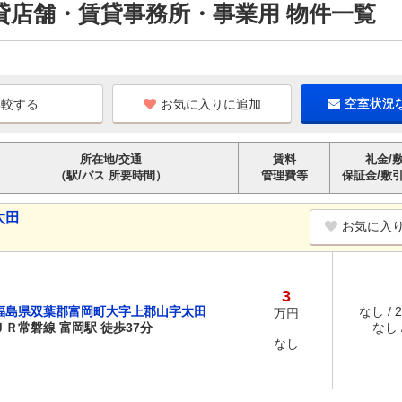
貸店舗・賃貸事務所・事業用 物件一覧
お気に入りに追加
空室状況
所在地/交通
賃料
礼金/
（駅/バス 所要時間）
管理費等
保証金/敷
太田
お気に入
3
福島県双葉郡富岡町大字上郡山字太田
なし / 
万円
ＪＲ常磐線 富岡駅 徒歩37分
なし /
なし