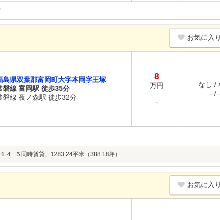
お気に入
8
福島県双葉郡富岡町大字本岡字王塚
なし /
万円
常磐線 富岡駅 徒歩35分
- / 
常磐線 夜ノ森駅 徒歩32分
-
４−５同時賃貸、1283.24平米（388.18坪）
お気に入