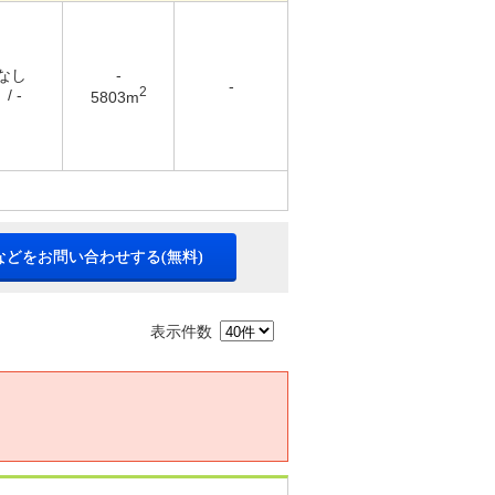
 なし
-
-
2
/ -
5803m
などをお問い合わせする(無料)
表示件数