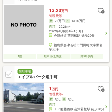
13.20
万円
管理費等-
72万円
13.20万円
2
面積
29.26m
2022年8月(築4年1ヶ月)
会津鉄道 西若松駅 徒歩29分
福島県会津若松市門田町大字黒岩
字大坪
1階
駐車場(近隣含)
築5年以内
貸駐車場
エイブルパーク追手町
1
万円
管理費等-
なし
なし
面積
-
ＪＲ磐越西線 会津若松駅 徒歩30分