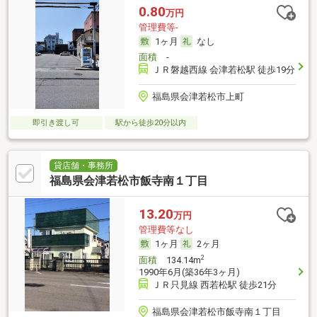
0.80
万円
管理費等-
1ヶ月
なし
面積
-
ＪＲ磐越西線 会津若松駅 徒歩19分
福島県会津若松市上町
即引き渡し可
駅から徒歩20分以内
貸店舗・事務所
福島県会津若松市飯寺南１丁目
13.20
万円
管理費等なし
1ヶ月
2ヶ月
2
面積
134.14m
1990年6月(築36年3ヶ月)
ＪＲ只見線 西若松駅 徒歩21分
福島県会津若松市飯寺南１丁目