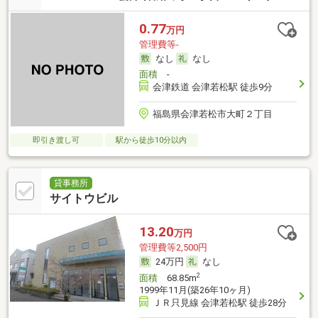
0.77
万円
管理費等-
なし
なし
面積
-
会津鉄道 会津若松駅 徒歩9分
福島県会津若松市大町２丁目
即引き渡し可
駅から徒歩10分以内
貸事務所
サイトウビル
13.20
万円
管理費等2,500円
24万円
なし
2
面積
68.85m
1999年11月(築26年10ヶ月)
ＪＲ只見線 会津若松駅 徒歩28分