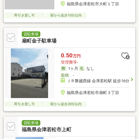
福島県会津若松市大町１丁目
即引き渡し可
駅から徒歩10分以内
貸駐車場
扇町金子駐車場
0.50
万円
管理費等-
1ヶ月
なし
面積
-
ＪＲ磐越西線 会津若松駅 徒歩16分
福島県会津若松市扇町３丁目
即引き渡し可
駅から徒歩20分以内
貸駐車場
福島県会津若松市上町