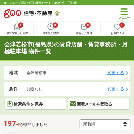
NTTグループ運営の不動産総合サイト goo住宅・不動産
1
0
0
0
最近検索した条件
最近見た物件
保存した条件
お気に入り
会津若松市(福島県)の賃貸店舗・賃貸事務所・月
極駐車場 物件一覧
地域
変更する
会津若松市
条件
変更する
指定なし
検索条件を保存
新着メールを受取る
197
件
が該当しました。