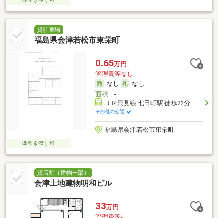
即引き渡し可
貸駐車場
福島県会津若松市東栄町
0.65
万円
管理費等なし
なし
なし
面積
-
ＪＲ只見線 七日町駅 徒歩22分
その他の交通
福島県会津若松市東栄町
即引き渡し可
貸店舗（建物一部）
会津土地建物明和ビル
33
万円
管理費等-