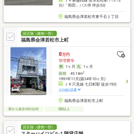
ＪＲ磐越西線 会津若松駅 バス12
分/「和田」バス停 停歩5分
福島県会津若松市東千石１丁目
貸店舗（建物一部）
福島県会津若松市上町
8
万円
管理費等-
1ヶ月
1ヶ月
2
面積
45.14m
1991年11月(築34年10ヶ月)
ＪＲ只見線 七日町駅 徒歩19分
その他の交通
福島県会津若松市上町
駅から徒歩20分以内
2階以上
貸店舗（建物一部）
スターハイツビル１階貸店舗