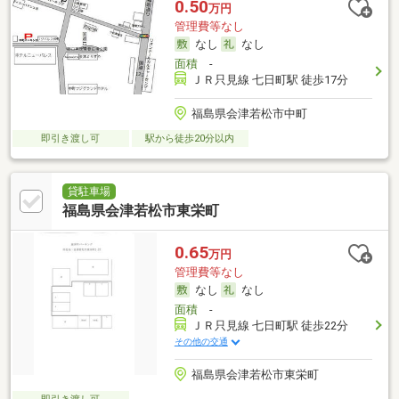
0.50
万円
管理費等なし
なし
なし
面積
-
ＪＲ只見線 七日町駅 徒歩17分
福島県会津若松市中町
即引き渡し可
駅から徒歩20分以内
貸駐車場
福島県会津若松市東栄町
0.65
万円
管理費等なし
なし
なし
面積
-
ＪＲ只見線 七日町駅 徒歩22分
その他の交通
福島県会津若松市東栄町