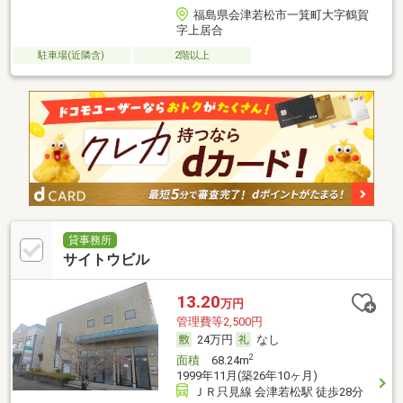
福島県会津若松市一箕町大字鶴賀
字上居合
駐車場(近隣含)
2階以上
貸事務所
サイトウビル
13.20
万円
管理費等2,500円
24万円
なし
2
面積
68.24m
1999年11月(築26年10ヶ月)
ＪＲ只見線 会津若松駅 徒歩28分