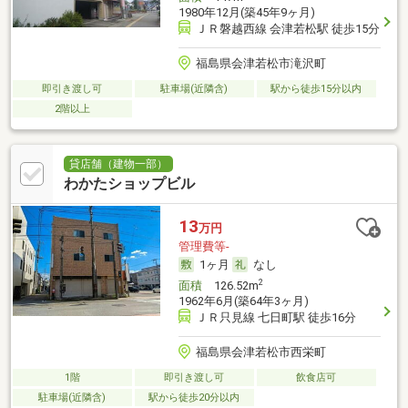
1980年12月(築45年9ヶ月)
ＪＲ磐越西線 会津若松駅 徒歩15分
福島県会津若松市滝沢町
即引き渡し可
駐車場(近隣含)
駅から徒歩15分以内
2階以上
貸店舗（建物一部）
わかたショップビル
13
万円
管理費等-
1ヶ月
なし
2
面積
126.52m
1962年6月(築64年3ヶ月)
ＪＲ只見線 七日町駅 徒歩16分
福島県会津若松市西栄町
1階
即引き渡し可
飲食店可
駐車場(近隣含)
駅から徒歩20分以内