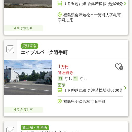
ＪＲ磐越西線 会津若松駅 徒歩28分
福島県会津若松市一箕町大字亀賀
字郷之原
即引き渡し可
貸駐車場
エイブルパーク追手町
1
万円
管理費等-
なし
なし
面積
-
ＪＲ磐越西線 会津若松駅 徒歩30分
福島県会津若松市追手町
即引き渡し可
貸店舗・事務所