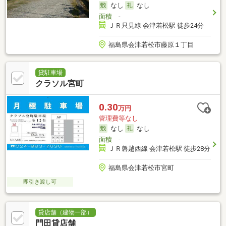
なし
なし
面積
-
ＪＲ只見線 会津若松駅 徒歩24分
福島県会津若松市藤原１丁目
貸駐車場
クラソル宮町
0.30
万円
管理費等なし
なし
なし
面積
-
ＪＲ磐越西線 会津若松駅 徒歩28分
福島県会津若松市宮町
即引き渡し可
貸店舗（建物一部）
門田貸店舗