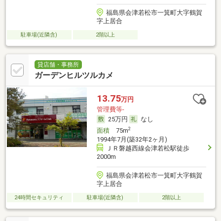
福島県会津若松市一箕町大字鶴賀
字上居合
駐車場(近隣含)
2階以上
貸店舗・事務所
ガーデンヒルツルカメ
13.75
万円
管理費等-
25万円
なし
2
面積
75m
1994年7月(築32年2ヶ月)
ＪＲ磐越西線会津若松駅徒歩
2000m
福島県会津若松市一箕町大字鶴賀
字上居合
24時間セキュリティ
駐車場(近隣含)
2階以上