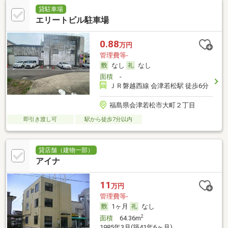
貸駐車場
エリートビル駐車場
0.88
万円
管理費等-
なし
なし
面積
-
ＪＲ磐越西線 会津若松駅 徒歩6分
福島県会津若松市大町２丁目
即引き渡し可
駅から徒歩7分以内
貸店舗（建物一部）
アイナ
11
万円
管理費等-
1ヶ月
なし
2
面積
64.36m
1985年3月(築41年6ヶ月)