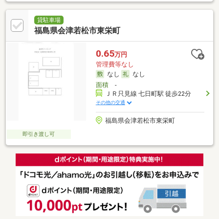
貸駐車場
福島県会津若松市東栄町
0.65
万円
管理費等なし
なし
なし
面積
-
ＪＲ只見線 七日町駅 徒歩22分
その他の交通
福島県会津若松市東栄町
即引き渡し可