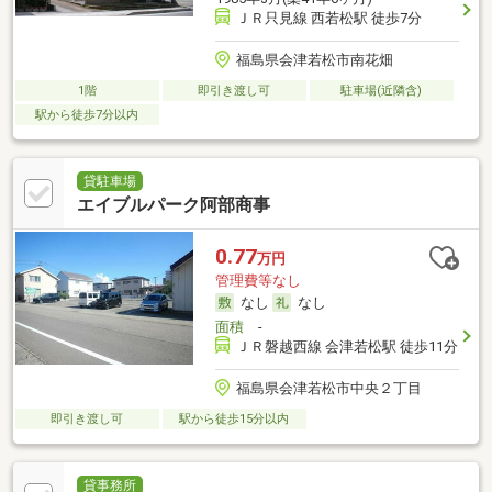
ＪＲ只見線 西若松駅 徒歩7分
福島県会津若松市南花畑
1階
即引き渡し可
駐車場(近隣含)
駅から徒歩7分以内
貸駐車場
エイブルパーク阿部商事
0.77
万円
管理費等なし
なし
なし
面積
-
ＪＲ磐越西線 会津若松駅 徒歩11分
福島県会津若松市中央２丁目
即引き渡し可
駅から徒歩15分以内
貸事務所