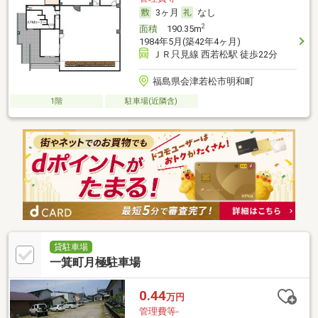
3ヶ月
なし
2
面積
190.35m
1984年5月(築42年4ヶ月)
ＪＲ只見線 西若松駅 徒歩22分
福島県会津若松市明和町
1階
駐車場(近隣含)
貸駐車場
一箕町月極駐車場
0.44
万円
管理費等-