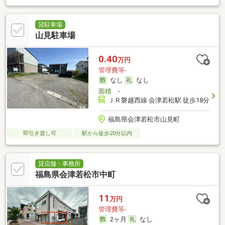
貸駐車場
山見駐車場
0.40
万円
管理費等-
なし
なし
面積
-
ＪＲ磐越西線 会津若松駅 徒歩18分
福島県会津若松市山見町
即引き渡し可
駅から徒歩20分以内
貸店舗・事務所
福島県会津若松市中町
11
万円
管理費等-
2ヶ月
なし