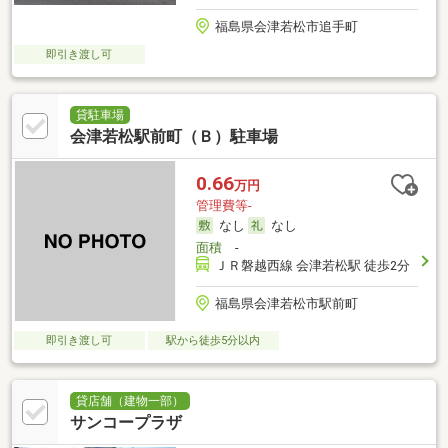
福島県会津若松市追手町
即引き渡し可
貸駐車場
会津若松駅前町（Ｂ）駐車場
0.66
万円
管理費等-
なし
なし
面積
-
ＪＲ磐越西線 会津若松駅 徒歩2分
福島県会津若松市駅前町
即引き渡し可
駅から徒歩5分以内
貸店舗（建物一部）
サンコープラザ