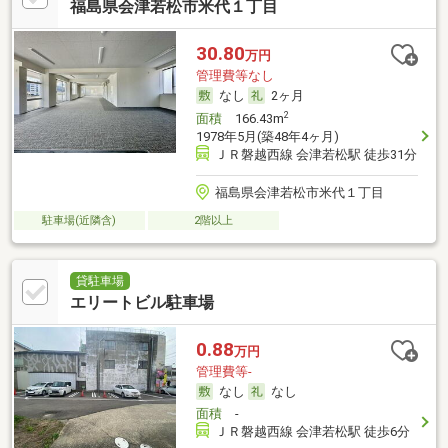
福島県会津若松市米代１丁目
30.80
万円
管理費等なし
なし
2ヶ月
2
面積
166.43m
1978年5月(築48年4ヶ月)
ＪＲ磐越西線 会津若松駅 徒歩31分
福島県会津若松市米代１丁目
駐車場(近隣含)
2階以上
貸駐車場
エリートビル駐車場
0.88
万円
管理費等-
なし
なし
面積
-
ＪＲ磐越西線 会津若松駅 徒歩6分