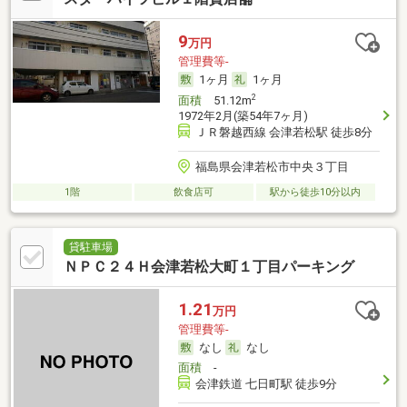
9
万円
管理費等-
1ヶ月
1ヶ月
2
面積
51.12m
1972年2月(築54年7ヶ月)
ＪＲ磐越西線 会津若松駅 徒歩8分
福島県会津若松市中央３丁目
1階
飲食店可
駅から徒歩10分以内
貸駐車場
ＮＰＣ２４Ｈ会津若松大町１丁目パーキング
1.21
万円
管理費等-
なし
なし
面積
-
会津鉄道 七日町駅 徒歩9分