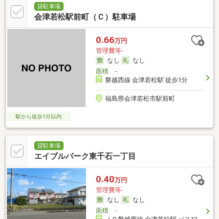
貸駐車場
会津若松駅前町（Ｃ）駐車場
0.66
万円
管理費等-
なし
なし
面積
-
磐越西線 会津若松駅 徒歩1分
福島県会津若松市駅前町
駅から徒歩1分以内
貸駐車場
エイブルパーク東千石一丁目
0.40
万円
管理費等-
なし
なし
面積
-