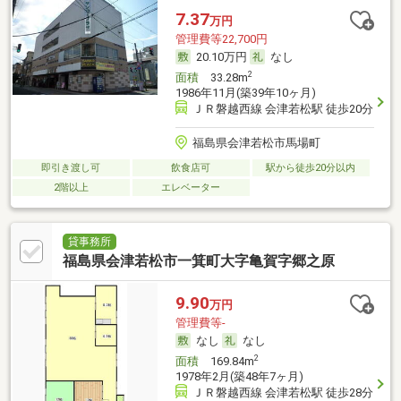
7.37
万円
管理費等22,700円
20.10万円
なし
2
面積
33.28m
1986年11月(築39年10ヶ月)
ＪＲ磐越西線 会津若松駅 徒歩20分
福島県会津若松市馬場町
即引き渡し可
飲食店可
駅から徒歩20分以内
2階以上
エレベーター
貸事務所
福島県会津若松市一箕町大字亀賀字郷之原
9.90
万円
管理費等-
なし
なし
2
面積
169.84m
1978年2月(築48年7ヶ月)
ＪＲ磐越西線 会津若松駅 徒歩28分