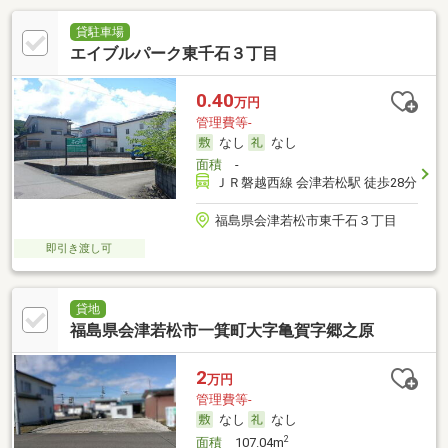
貸駐車場
エイブルパーク東千石３丁目
0.40
万円
管理費等-
なし
なし
面積
-
ＪＲ磐越西線 会津若松駅 徒歩28分
福島県会津若松市東千石３丁目
即引き渡し可
貸地
福島県会津若松市一箕町大字亀賀字郷之原
2
万円
管理費等-
なし
なし
2
面積
107.04m