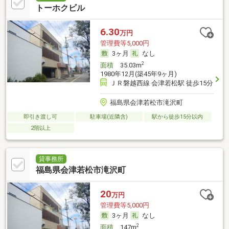
トーホクビル
6.30
万円
管理費等5,000円
3ヶ月
なし
2
面積
35.03m
1980年12月(築45年9ヶ月)
ＪＲ磐越西線 会津若松駅 徒歩15分
福島県会津若松市滝沢町
即引き渡し可
駐車場(近隣含)
駅から徒歩15分以内
2階以上
貸事務所
福島県会津若松市滝沢町
20
万円
管理費等5,000円
3ヶ月
なし
2
面積
147m