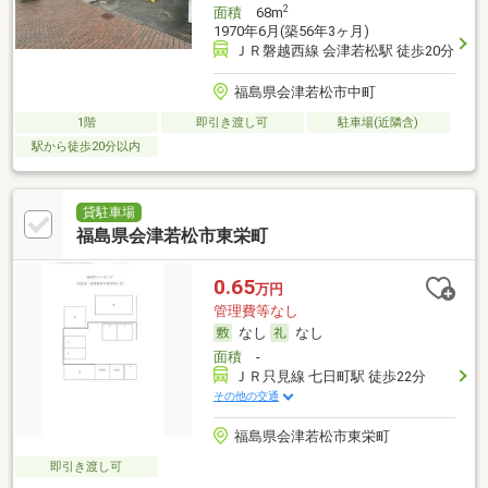
2
面積
68m
1970年6月(築56年3ヶ月)
ＪＲ磐越西線 会津若松駅 徒歩20分
福島県会津若松市中町
1階
即引き渡し可
駐車場(近隣含)
駅から徒歩20分以内
貸駐車場
福島県会津若松市東栄町
0.65
万円
管理費等なし
なし
なし
面積
-
ＪＲ只見線 七日町駅 徒歩22分
その他の交通
福島県会津若松市東栄町
即引き渡し可