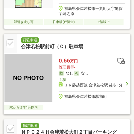
福島県会津若松市一箕町大字亀賀
字郷之原
即引き渡し可
駐車場(近隣含)
2階以上
貸駐車場
会津若松駅前町（Ｃ）駐車場
0.66
万円
管理費等-
なし
なし
面積
-
ＪＲ磐越西線 会津若松駅 徒歩1分
福島県会津若松市駅前町
駅から徒歩1分以内
貸駐車場
ＮＰＣ２４Ｈ会津若松大町２丁目パーキング