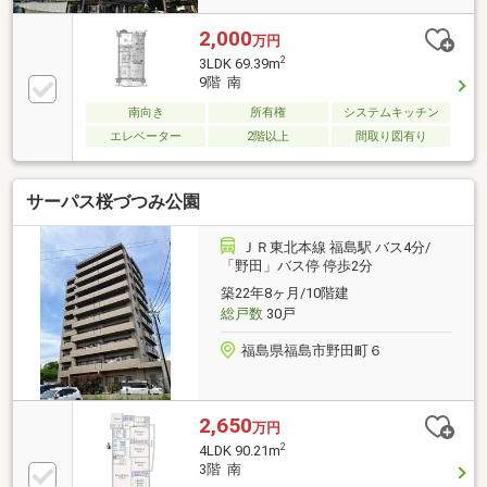
2,000
万円
2
3LDK 69.39m
9階 南
南向き
所有権
システムキッチン
エレベーター
2階以上
間取り図有り
サーパス桜づつみ公園
ＪＲ東北本線 福島駅 バス4分/
「野田」バス停 停歩2分
築22年8ヶ月/10階建
総戸数
30戸
福島県福島市野田町６
2,650
万円
2
4LDK 90.21m
3階 南