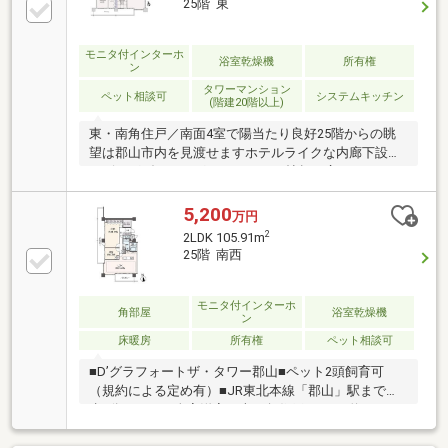
25階 東
モニタ付インターホ
浴室乾燥機
所有権
ン
タワーマンション
ペット相談可
システムキッチン
(階建20階以上)
東・南角住戸／南面4室で陽当たり良好25階からの眺
望は郡山市内を見渡せますホテルライクな内廊下設計
リビングダイニングキッチンは30帖超の広々スペース
リビングダイニングに床暖房を設置各階のフロアにゴ
ミステーションを設置ペット飼育可（細則にて制限
5,200
万円
有）
2
2LDK 105.91m
25階 南西
モニタ付インターホ
角部屋
浴室乾燥機
ン
床暖房
所有権
ペット相談可
■D’グラフォートザ・タワー郡山■ペット2頭飼育可
（規約による定め有）■JR東北本線「郡山」駅まで徒
歩5分■2LDK、全室洋室、南西角住戸■LDK（約24.4
帖）床暖房■免震構造～～ライフインフォメーション
～～郡山市立金透小学校・・・・・・約1090ｍ郡山市