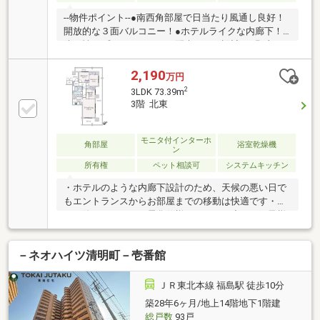
--物件ポイント--●南西角部屋で日当たり風通し良好！
開放的な３面バルコニー！●ホテルライクな内廊下！
防犯性やプライバシーにも配慮された設計！●郡山
駅 徒歩約１０分で新幹線や電車を使う方にもおすす
め！●光熱費を抑えるオール電化--周辺環境--●郡山駅
2,190
万円
徒歩１０分●セブンイレブン郡山本町二丁目店 徒歩
2
3LDK 73.39m
３分●イオンタウン郡山 徒歩１２分●橘小学校 徒歩
3階 北東
１１分●郡山第三中学校 徒歩２４分―――住宅ローン
に関するご相談承ります―――＊勤続年数の少ない方＊
自己資金の少ない方＊他にお借入れのある方＊契約・
モニタ付インターホ
角部屋
浴室乾燥機
ン
派遣社員の方 その他、不動産購入で不安な点は弊社に
所有権
ペット相談可
システムキッチン
ご相談ください！
・ホテルのような内廊下設計のため、天候の悪い日で
もエントランスからお部屋までの移動は快適です・ガ
スを使わないオール電化仕様ですので、小さなお子様
がいらっしゃるご家庭や高齢のご家族にも安心です・
将来のメンテナンス性に配慮した二重床・二重天井構
－ネオハイツ清明町－壱番館
造です・キッチンはＩＨクッキングヒーター／浴室に
浴室換気乾燥機／玄関はダブルロック・ディンプルキ
ー
ＪＲ東北本線 福島駅 徒歩10分
築28年6ヶ月/地上14階地下1階建
総戸数
93戸