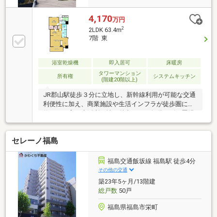
4,170
万円
2
2LDK 63.4m
7階 東
浴室乾燥機
即入居可
床暖房
タワーマンション
所有権
システムキッチン
(階建20階以上)
JR郡山駅徒歩３分に立地し、新幹線利用が可能な交通
利便性に加え、商業施設や生活インフラが徒歩圏に集
約された高い生活利便性が魅力です。各階にゴミ置場
あり、24時間ゴミ出し可能です。建物は再開発事業の
中核として整備され、低層階には健診センターが入る
セレーノ福島
医療複合施設を併設。スカイラウンジなどの共用施設
も備え、駅前の新たなランドマークとして資産性にも
期待できるマンションです。
福島交通飯坂線 福島駅 徒歩4分
その他の交通
築23年5ヶ月/13階建
総戸数
50戸
福島県福島市栄町