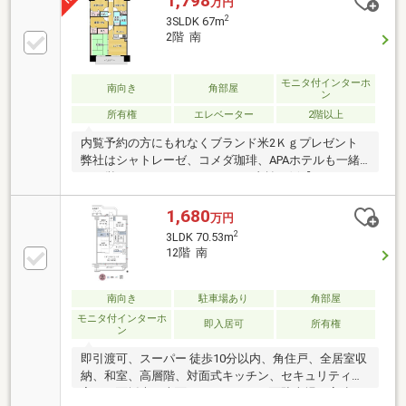
1,798
万円
2
3SLDK 67m
2階 南
モニタ付インターホ
南向き
角部屋
ン
所有権
エレベーター
2階以上
内覧予約の方にもれなくブランド米2Ｋｇプレゼント
弊社はシャトレーゼ、コメダ珈琲、APAホテルも一緒
に経営しております。■月々のお支払い例【48 280
円】（返済期間35年、金利０.7％、頭金なしの場合）
◆即日のご案内にも対応可能ですので、お気軽にご連
1,680
万円
絡下さい！
2
3LDK 70.53m
12階 南
南向き
駐車場あり
角部屋
モニタ付インターホ
即入居可
所有権
ン
即引渡可、スーパー 徒歩10分以内、角住戸、全居室収
納、和室、高層階、対面式キッチン、セキュリティ充
実、３面採光、南面バルコニー、平面駐車場、高速ネ