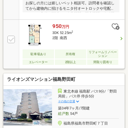
お探しの方には嬉しいペット相談可。訪問者を確認し
てから建物内に招けるモニタ付オートロックや宅配ボ
ックスを完備、駅近くで公共機関、医療機関、金融機
関、娯楽施設等利便性が良い立地、洋室は間仕切りで
ＬＤＫ、ＤＫバリエーションへライフスタイルに工夫
950
万円
ができます。
2
3DK 52.25m
2階 南西
リフォームリノベー
駐車場あり
所有権
ション
エレベーター
2階以上
間取り図有り
ライオンズマンション福島野田町
東北本線 福島駅 バス9分/「野田
局前」バス停 停歩5分
その他の交通
築34年7ヶ月/7階建
総戸数
54戸
福島県福島市野田町７丁目