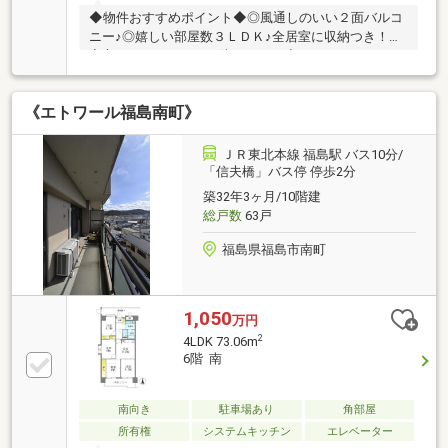
◆物件おすすめポイント◆◎風通しのいい２面バルコ
ニー♪◎嬉しい部屋数３ＬＤＫ♪全居室に収納つき！◎
安心のオートロック＆防犯カメラ◆リフォーム・リノ
ベーションもワントップで完結！専任担当が希望条件
にぴったりのプランをご提案♪最短ルートで理想の住
《エトワール福島南町》
まいをカタチにできます♪【当物件リフォームプラン
例】・キッチン・浴室など水回り4点リフォーム 190万
円～・フルリフォーム 490万円～◆LINEでもお問い合
ＪＲ東北本線 福島駅 バス10分/
わせ受付中♪ ID⇒@e-concept_2住宅購入に関する不
「信夫橋」バス停 停歩2分
安やご要望には、不動産経験豊富な当社スタッフが対
築32年3ヶ月/10階建
応いたします！
総戸数
63戸
福島県福島市南町
1,050
万円
2
4LDK 73.06m
6階 南
南向き
駐車場あり
角部屋
所有権
システムキッチン
エレベーター