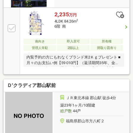
2,235
万円
2
4LDK 84.26m
6階 南
南向き
即入居可
所有権
管理人常駐
2階以上
間取り図有り
内覧予約の方にもれなくブランド米2Ｋｇプレゼント ■
月々のお支払い例【59 010円】（返済期間35年、金利
０.7％、頭金なしの場合）◆即日のご案内にも対応可
能ですので、お気軽にご連絡下さい！
Ｄ’クラディア郡山駅前
ＪＲ東北本線 郡山駅 徒歩4分
築23年1ヶ月/10階建
総戸数
44戸
福島県郡山市方八町２