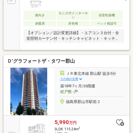
モニタ付インターホ
南向き
浴室乾燥機
ン
床暖房
所有権
ペット相談可
【オプション／設計変更詳細】・エアコン３台付・全
室照明カーテン付・キッチンキャビネット・キッチン
カウンター下部収納・玄関姿見鏡（エコカラット）・
琉球風畳（仏間設置・壁天井クロス変更）・収納一体
型トイレ・ブローバス（メタルシャワーヘッド）・各
Ｄ’グラフォートザ・タワー郡山
居室エコカラット・リビングダウンライト・洗面室、
トイレ 床フローリング等
ＪＲ東北本線 郡山駅 徒歩5分
その他の交通
築18年7ヶ月/26階建
総戸数
-戸
福島県郡山市駅前２
5,990
万円
2
3LDK 115.24m