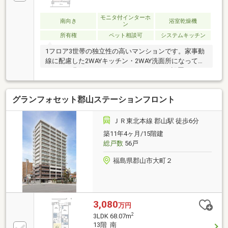
モニタ付インターホ
南向き
浴室乾燥機
ン
所有権
ペット相談可
システムキッチン
1フロア3世帯の独立性の高いマンションです。家事動
線に配慮した2WAYキッチン・2WAY洗面所になってお
ります。北側バルコニーには、トランクが設置されて
おります。（面積：1.02平米/使用料：無償）浴室には
窓が付いており、換気に便利です。遮音性、メンテナ
グランフォセット郡山ステーションフロント
ンス性に配慮した二重床・二重天井構造です。敷地内
駐車場1台分継承可能です。（月額7000円/車両制限
有）
ＪＲ東北本線 郡山駅 徒歩6分
築11年4ヶ月/15階建
総戸数
56戸
福島県郡山市大町２
3,080
万円
2
3LDK 68.07m
13階 南