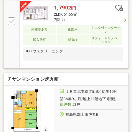
1,790
万円
2
2LDK 61.55m
7階 西
モニタ付インターホ
駐車場あり
角部屋
ン
リフォームリノベー
即入居可
所有権
ション
■ハウスクリーニング
チサンマンション虎丸町
ＪＲ東北本線 郡山駅 徒歩15分
築36年9ヶ月/地上11階地下1階建
総戸数
52戸
福島県郡山市虎丸町