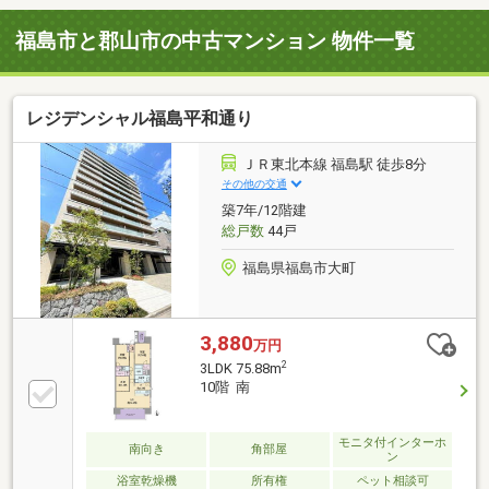
福島市と郡山市の中古マンション 物件一覧
レジデンシャル福島平和通り
ＪＲ東北本線 福島駅 徒歩8分
その他の交通
築7年/12階建
総戸数
44戸
福島県福島市大町
3,880
万円
2
3LDK 75.88m
10階 南
モニタ付インターホ
南向き
角部屋
ン
浴室乾燥機
所有権
ペット相談可