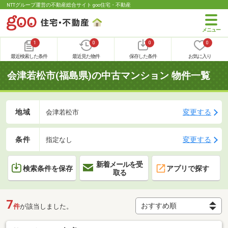
NTTグループ運営の不動産総合サイト goo住宅・不動産
1
0
0
0
最近検索した条件
最近見た物件
保存した条件
お気に入り
会津若松市(福島県)の中古マンション 物件一覧
地域
変更する
会津若松市
条件
変更する
指定なし
新着メールを受
検索条件を保存
アプリで探す
取る
7
件
が該当しました。