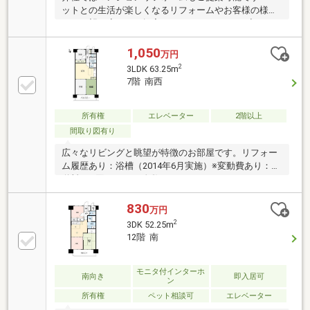
ットとの生活が楽しくなるリフォームやお客様の様々
なご要望に応じてご提案させていただきます♪◇エア
コン2台付き◆都市ガスエリア◇南向きバルコニー◇
駐車場は近隣あり (1台８，０００円/月額)LINE から
1,050
万円
でもお気軽にお問合せ下さいID:@413crnod で検索
2
3LDK 63.25m
7階 南西
所有権
エレベーター
2階以上
間取り図有り
広々なリビングと眺望が特徴のお部屋です。リフォー
ム履歴あり：浴槽（2014年6月実施）※変動費あり：水
道料（1 回/2 ヵ月、奇数月）
830
万円
2
3DK 52.25m
12階 南
モニタ付インターホ
南向き
即入居可
ン
所有権
ペット相談可
エレベーター