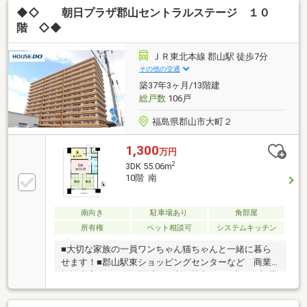
◆◇ 朝日プラザ郡山セントラルステージ １０
立郡山第二中学校・・約1770ｍビッグア
イ・・・・・・・・・・・・・・・約240ｍうすい百
階 ◇◆
貨店・・・・・・・・・・・・約720ｍ郡山駅食品館
ピボット・・・・・約540ｍ《お詫びと訂正》２０２
ＪＲ東北本線 郡山駅 徒歩7分
６年３月２５日までに公開していたホームページにお
その他の交通
いて、間取図ならびに間取を３ＬＤＫとして表示して
築37年3ヶ月/13階建
いましたが、２ＬＤＫの誤りでした。お詫びと共に訂
総戸数
106戸
正いたします。
福島県郡山市大町２
1,300
万円
2
3DK 55.06m
10階 南
南向き
駐車場あり
角部屋
所有権
ペット相談可
システムキッチン
■大切な家族の一員ワンちゃん猫ちゃんと一緒に暮ら
せます！■郡山駅東ショッピングセンターなど 商業
施設充実のエリア■駅近く、利便性良好！■南西角部屋
で明るい住空間♪