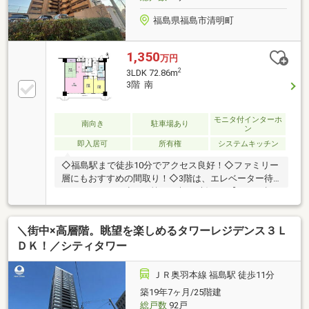
福島県福島市清明町
1,350
万円
2
3LDK 72.86m
3階 南
モニタ付インターホ
南向き
駐車場あり
ン
即入居可
所有権
システムキッチン
◇福島駅まで徒歩10分でアクセス良好！◇ファミリー
層にもおすすめの間取り！◇3階は、エレベーター待
ちのストレスが少なく忙しい朝の時短に♪【ローン相
談だけOK！無料！】●「住宅ローン通るかな？」様々
なお悩みございませんか？●お客様をサポートしなが
＼街中×高層階。眺望を楽しめるタワーレジデンス３Ｌ
ら代行で無料審査いたします！●秘密厳守、無理な営
業も致しません。＼ライフプランシュミレーション無
ＤＫ！／シティタワー
料受付中！／人気です♪●「ローンが通っても月々ちゃ
んと支払える？」「月々の支払いを見直したい！」●
ＪＲ奥羽本線 福島駅 徒歩11分
審査・購入前に安心♪プロが資金・生活設計を一緒に
築19年7ヶ月/25階建
考えご提案いたします！●何十年後先を見据えて分析
総戸数
92戸