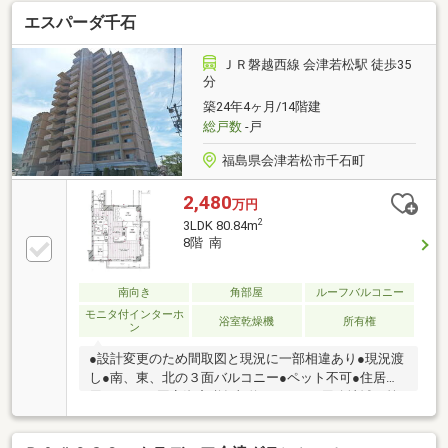
光、２面以上バルコニー、南面バルコニー、平面駐車
エスパーダ千石
場、オートバス、高速ネット対応、温水洗浄便座、Ｔ
Ｖモニタ付インターホン、通風良好、全居室フローリ
ング、眺望良好、ペット相談、BS・CS・CATV、ルー
ＪＲ磐越西線 会津若松駅 徒歩35
フバルコニー、エレベーター、宅配ボックス、食器洗
分
乾燥機
築24年4ヶ月/14階建
総戸数
-戸
福島県会津若松市千石町
2,480
万円
2
3LDK 80.84m
8階 南
南向き
角部屋
ルーフバルコニー
モニタ付インターホ
浴室乾燥機
所有権
ン
●設計変更のため間取図と現況に一部相違あり●現況渡
し●南、東、北の３面バルコニー●ペット不可●住居専
用●Ｐなし●固定資産税年額約１２万円●用途地域は第
一種住居、第二種住居、商業地域に跨がる