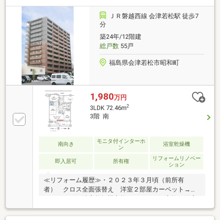
エレベーター、宅配ボックス
ＪＲ磐越西線 会津若松駅 徒歩7
分
築24年/12階建
総戸数
55戸
福島県会津若松市昭和町
1,980
万円
2
3LDK 72.46m
3階 南
モニタ付インターホ
南向き
浴室乾燥機
ン
リフォームリノベー
即入居可
所有権
ション
≪リフォーム履歴≫・２０２３年３月頃（前所有
者） クロス全面張替え 洋室２部屋カーペット→フ
ローリング 浴室乾燥機交換 ガスコンロ交換 洋室
２：腰高窓２窓インプラス工事 畳表替え 網戸張替
え 住戸鍵交換・２０２６年３月頃（現所有者） エ