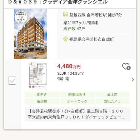
Ｄ＆＃０３９；クラディア会津グランシエル
磐越西線 会津若松駅 徒歩7分
築21年7ヶ月/9階建
総戸数
47戸
福島県会津若松市白虎町
4,480
万円
2
3LDK 104.35m
9階 南
南向き
駐車場あり
最上階
角部屋
オートロック
防犯カメラ
【会津若松駅徒歩７分×白虎町】最上階９階・１００
平米超の南東角住戸３ＬＤＫ！ダイナミックビューの
ルーフバルコニー付！便利なコンビニやスーパーが徒
歩圏内に揃います！敷地内平面駐車場１台利用可能
（無料）