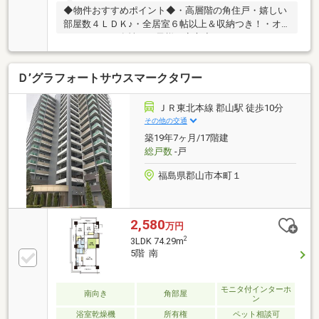
◆物件おすすめポイント◆・高層階の角住戸・嬉しい
部屋数４ＬＤＫ♪・全居室６帖以上＆収納つき！・オ
ートロックで女性やお子様も安心◆リフォーム・リノ
ベーションもワントップで完結！専任担当が希望条件
にぴったりのプランをご提案♪プランニングから施工
Ｄ’グラフォートサウスマークタワー
まで一括対応！最短ルートで理想の住まいをカタチに
できます♪◆LINEでもお問い合わせ受付中♪ ID⇒@e-
concept_2《ご案内》これから住宅を探し始める方
ＪＲ東北本線 郡山駅 徒歩10分
や、何から始めていいか分からない方でも、是非一度
その他の交通
当店にご相談ください。住宅購入やローンに関する不
築19年7ヶ月/17階建
安やご要望など、経験豊富なスタッフが対応致しま
総戸数
-戸
す！
福島県郡山市本町１
2,580
万円
2
3LDK 74.29m
5階 南
モニタ付インターホ
南向き
角部屋
ン
浴室乾燥機
所有権
ペット相談可