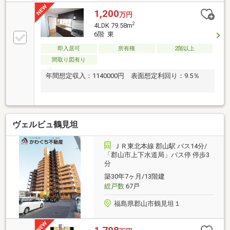
1,200
万円
2
4LDK 79.58m
6階 東
即入居可
所有権
2階以上
間取り図有り
年間想定収入：1140000円 表面想定利回り：9.5％
ヴェルビュ鶴見坦
ＪＲ東北本線 郡山駅 バス14分/
「郡山市上下水道局」バス停 停歩3
分
築30年7ヶ月/13階建
総戸数
67戸
福島県郡山市鶴見坦１