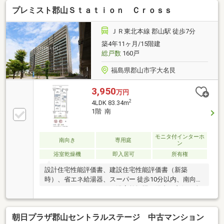
しい幅広キッチン・キッチン、洗濯機置場、お風呂が
プレミスト郡山Ｓｔａｔｉｏｎ Ｃｒｏｓｓ
近く家事動線のいい間取りです♪・24時間受け取れる
便利な宅配ボックス完備！◆周辺環境◆・赤木小学
校 徒歩１０分・第二中学校 徒歩２２分◆弊社の強
ＪＲ東北本線 郡山駅 徒歩7分
み◆『頭金 0円』『車のローンが残ってる』『転職し
築4年11ヶ月/15階建
たばかり』そんな方もご購入可能です！経験豊富な弊
総戸数
160戸
社スタッフがご購入のサポートを致します！平日、土
日祝、夜間やお仕事帰りでも内覧可
福島県郡山市字大名艮
3,950
万円
2
4LDK 83.34m
1階 南
モニタ付インターホ
南向き
専用庭
ン
浴室乾燥機
即入居可
所有権
設計住宅性能評価書、建設住宅性能評価書（新築
時）、省エネ給湯器、スーパー 徒歩10分以内、南向
き、システムキッチン、浴室乾燥機、陽当り良好、全
居室収納、ＬＤＫ１５畳以上、総合病院 徒歩10分以
内、ゲストルーム、対面式キッチン、セキュリティ充
朝日プラザ郡山セントラルステージ 中古マンション
実、バリアフリー、複層ガラス、オートバス、高速ネ