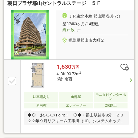
朝日プラザ郡山セントラルステージ ５Ｆ
ＪＲ東北本線 郡山駅 徒歩7分
築37年3ヶ月/14階建
総戸数
-戸
福島県郡山市大町２
1,630
万円
2
4LDK 90.72m
5階 南西
モニタ付インターホ
駐車場あり
角部屋
ン
所有権
エレベーター
2階以上
◆◇ おススメPoint！ ◇◆・郡山駅徒歩8分・２０
２２年９月リフォーム工事済（UB、システムキッチ
ン、和洋変更、クロス貼替等）・東南角部屋なので日
当たり良好バルコニー広々♪・マンションではめずら