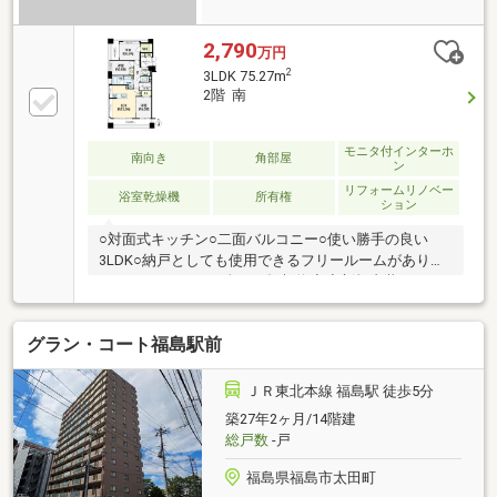
2,790
万円
2
3LDK 75.27m
2階 南
モニタ付インターホ
南向き
角部屋
ン
リフォームリノベー
浴室乾燥機
所有権
ション
○対面式キッチン○二面バルコニー○使い勝手の良い
3LDK○納戸としても使用できるフリールームがありま
す※インターネット全戸一括契約◇◆新規内装リフォ
ーム物件（2026年6月中旬完了予定）◇◆ システムキ
ッチン交換（ビルトイン食洗器/浄水器一体型水栓/ガ
グラン・コート福島駅前
ラストップコンロ）ユニットバス交換（1418/浴室換
気乾燥暖房機/追い炊き機能）、洗面化粧台交換、洗濯
用防水パン・水栓交換、一体型シャワートイレ交換、
ＪＲ東北本線 福島駅 徒歩5分
給湯器交換、全フローリング貼替え、全建具交換、
築27年2ヶ月/14階建
壁・天井クロス張替え、LED照明器具取付、エアコン1
総戸数
-戸
基設置、ハウスクリーニングetc...
福島県福島市太田町