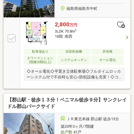
してくれるからさらに安心♪
福島県福島市中町
2,800
万円
2
3LDK 70.8m
16階 南西
駐車場あり
浴室乾燥機
所有権
タワーマンション
システムキッチン
オール電化
(階建20階以上)
◇オール電化◇平置き立体駐車場◇フルタイムロッカ
ーシステム付で不在時も安心♪防犯設備も充実！◇コ
ンビニ・ドラッグストア徒歩圏内◆ 福島で31年の地域
密着不動産会社です！福島県出身スタッフが中心で、
地元を熟知した暮らし目線のご提案が強み。Google口
【郡山駅・徒歩１３分！ベニマル徒歩９分】サンクレイ
コミでも星4.7の高評価をいただいています。＼住宅ロ
ーンのご相談は無料！／「通るか不安…」「自己資金
ドル郡山パークサイド
が少ないけど大丈夫？」という段階でもお気軽にご相
談ください。ライフプランのご相談も可能です。◆ キ
ＪＲ東北本線 郡山駅 徒歩13分
ッズスペース完備でお子様連れも安心！おむつ替えや
築20年3ヶ月/7階建
ミルクのお湯なども対応可能。ご家族みなさまで安心
総戸数
41戸
してご来店ください。