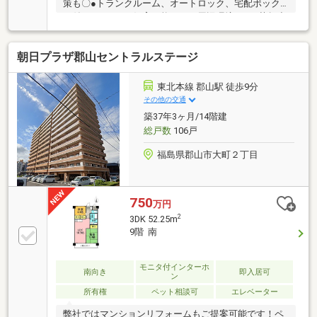
策も〇●トランクルーム、オートロック、宅配ボック
ス付き！●ペット飼育可能！＊＊周辺環境＊＊●芳賀小
学校 徒歩約３分（307ｍ）●郡山第四中学校 徒歩約
１３分（1095ｍ）●セブンイレブン郡山芳賀１丁目
朝日プラザ郡山セントラルステージ
店 徒歩約４分（348ｍ）●ヨークベニマル方八町店
徒歩約８分（692ｍ）―――住宅ローンに関するご相談
承ります―――＊勤続年数の少ない方＊自己資金の少な
東北本線 郡山駅 徒歩9分
い方＊他にお借入れのある方＊契約・派遣社員の方 そ
その他の交通
の他、不動産購入で不安な点は弊社にご相談くださ
築37年3ヶ月/14階建
い！
総戸数
106戸
福島県郡山市大町２丁目
750
万円
2
3DK 52.25m
9階 南
モニタ付インターホ
南向き
即入居可
ン
所有権
ペット相談可
エレベーター
弊社ではマンションリフォームもご提案可能です！ペ