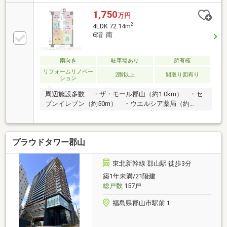
ット対応、ＴＶモニタ付インターホン、眺望良好、
BS・CS・CATV、エレベーター
1,750
万円
2
4LDK 72.14m
6階 南
南向き
駐車場あり
所有権
リフォームリノベー
2階以上
間取り図有り
ション
周辺施設多数 ・ザ・モール郡山（約1.0km） ・セ
ブンイレブン（約50m） ・ウエルシア薬局（約
800m） 等々 室内設備リフォーム実施あり ■2024年
10月・洗面所／浴室換気扇交換■2024年07月・レンジ
フード交換■2023年06月・全窓内窓（二重サッシ）設
プラウドタワー郡山
置■2023年06月・キッチン電気スイッチ交
換 ・浴室ユニット交換 ・洗
髪洗面化粧台交換 ・洗面所床/クロス交
東北新幹線 郡山駅 徒歩3分
換貼替 ・東側洋室2部屋網戸張
築1年未満/21階建
替 ・北東側洋室カーペット/クロス交換
総戸数
157戸
貼替■2013年03月・ガス給湯器交換
福島県郡山市駅前１