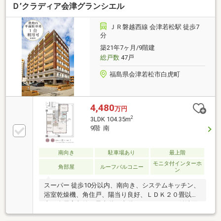
Ｄ’クラディア会津グランシエル
アコン２台設置（洋室１・２０１９年製／洋室２・２
０２６年製） リビングダイニング：タイルカーペッ
ト上張り 洋室１：カーペット上張り 洋室２：タイ
ＪＲ磐越西線 会津若松駅 徒歩7
ルカーペット上張り バルコニー：人工芝施工
分
築21年7ヶ月/9階建
総戸数
47戸
福島県会津若松市白虎町
4,480
万円
2
3LDK 104.35m
9階 南
南向き
駐車場あり
最上階
モニタ付インターホ
角部屋
ルーフバルコニー
ン
スーパー 徒歩10分以内、南向き、システムキッチン、
浴室乾燥機、角住戸、陽当り良好、ＬＤＫ２０畳以
上、全居室収納、最上階・上階なし、シャワー付洗面
化粧台、対面式キッチン、セキュリティ充実、３面採