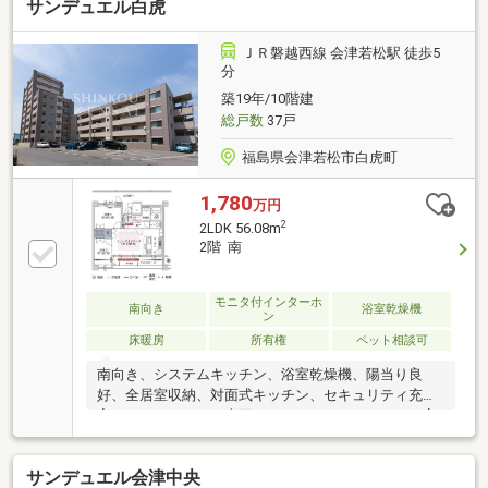
サンデュエル白虎
ＪＲ磐越西線 会津若松駅 徒歩5
分
築19年/10階建
総戸数
37戸
福島県会津若松市白虎町
1,780
万円
2
2LDK 56.08m
2階 南
モニタ付インターホ
南向き
浴室乾燥機
ン
床暖房
所有権
ペット相談可
南向き、システムキッチン、浴室乾燥機、陽当り良
好、全居室収納、対面式キッチン、セキュリティ充
実、バリアフリー、南面バルコニー、オートバス、高
速ネット対応、温水洗浄便座、ＴＶモニタ付インター
ホン、通風良好、全居室フローリング、ＩＨクッキン
サンデュエル会津中央
グヒーター、ペット相談、BS・CS・CATV、床暖房、