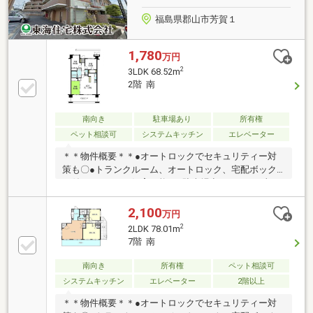
福島県郡山市芳賀１
1,780
万円
2
3LDK 68.52m
2階 南
南向き
駐車場あり
所有権
ペット相談可
システムキッチン
エレベーター
＊＊物件概要＊＊●オートロックでセキュリティー対
策も〇●トランクルーム、オートロック、宅配ボック
ス付き！●ペット飼育可能！●駐車場空きあり（月額
3000円）＊＊周辺環境＊＊●芳賀小学校 徒歩約３分
（307ｍ）●郡山第四中学校 徒歩約１３分（1095ｍ）
2,100
万円
●セブンイレブン郡山芳賀１丁目店 徒歩約４分（348
2
2LDK 78.01m
ｍ）●ヨークベニマル方八町店 徒歩約８分（692ｍ）
7階 南
―――住宅ローンに関するご相談承ります―――＊勤続
年数の少ない方＊自己資金の少ない方＊他にお借入れ
南向き
所有権
ペット相談可
のある方＊契約・派遣社員の方 その他、不動産購入で
システムキッチン
エレベーター
2階以上
不安な点は弊社にご相談ください！
＊＊物件概要＊＊●オートロックでセキュリティー対