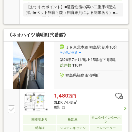
【おすすめポイント】■遮音性能の高い二重床構造を
採用■ペット飼育可能（飼育細則による制限あり）■奥
行2.0mの開放的な南面バルコニー■各住戸トランクル
ーム付き（使用料無償）■福島市立第一小学校まで徒
歩1分、通学のしやすい立地■ハンズフリーキーのた
《ネオハイツ清明町弐番館》
め、カバンやポケットにいれたままでも開錠すること
が可能■2面採光につき、陽当り良好の明るい室内■便
利な食品宅配受け取りサービス「食配ラボ」☆不動産
ＪＲ東北本線 福島駅 徒歩10分
のことなら地域密着ワールドレジデンシャル東日本に
その他の交通
お任せください☆【随時、内覧希望を受付をしており
築26年7ヶ月/地上15階地下1階建
ます】０１２０－７０１－６０３まで連絡を頂き事前
総戸数
110戸
にご予約頂けますとスムーズです。
福島県福島市清明町
1,480
万円
2
3LDK 74.43m
9階 西
モニタ付インターホ
駐車場あり
角部屋
ン
所有権
システムキッチン
エレベーター