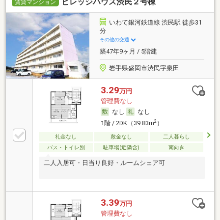
ビレッジハウス渋民２号棟
賃貸マンション
いわて銀河鉄道線 渋民駅 徒歩31
分
その他の交通
築47年9ヶ月 / 5階建
岩手県盛岡市渋民字泉田
3.29
万円
管理費なし
なし
なし
2
1階 / 2DK（39.83m
）
礼金なし
敷金なし
二人暮らし
バス・トイレ別
駐車場(近隣含)
南向き
二人入居可・日当り良好・ルームシェア可
3.39
万円
管理費なし