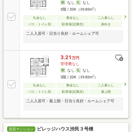
なし
なし
2
3階 / 2DK（39.83m
）
礼金なし
敷金なし
二人暮らし
バス・トイレ別
駐車場(近隣含)
南向き
二人入居可・日当り良好・ルームシェア可
3.21
万円
管理費なし
なし
なし
2
5階 / 2DK（39.83m
）
礼金なし
敷金なし
二人暮らし
バス・トイレ別
駐車場(近隣含)
最上階
二人入居可・最上階・日当り良好・ルームシェア可
ビレッジハウス渋民３号棟
賃貸マンション