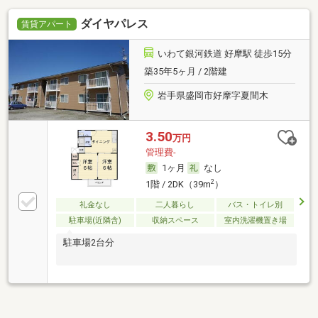
ダイヤパレス
賃貸アパート
いわて銀河鉄道 好摩駅 徒歩15分
築35年5ヶ月 / 2階建
岩手県盛岡市好摩字夏間木
3.50
万円
管理費-
1ヶ月
なし
2
1階 / 2DK（39m
）
礼金なし
二人暮らし
バス・トイレ別
駐車場(近隣含)
収納スペース
室内洗濯機置き場
駐車場2台分