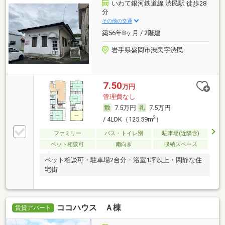
いわて銀河鉄道線 渋民駅 徒歩28
分
その他の交通
築56年8ヶ月 / 2階建
岩手県盛岡市渋民字渋民
7.50
万円
管理費なし
7.5万円
7.5万円
2
/ 4LDK（125.59m
）
ファミリー
バス・トイレ別
駐車場(近隣含)
ペット相談可
南向き
収納スペース
ペット相談可・駐車場2台分・浴室1坪以上・閑静な住
宅街
ココハウス Ａ棟
賃貸アパート