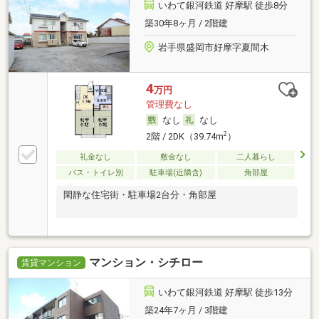
いわて銀河鉄道 好摩駅 徒歩8分
築30年8ヶ月 / 2階建
岩手県盛岡市好摩字夏間木
4
万円
管理費なし
なし
なし
2
2階 / 2DK（39.74m
）
礼金なし
敷金なし
二人暮らし
バス・トイレ別
駐車場(近隣含)
角部屋
閑静な住宅街・駐車場2台分・角部屋
マンション・シチロー
賃貸マンション
いわて銀河鉄道 好摩駅 徒歩13分
築24年7ヶ月 / 3階建