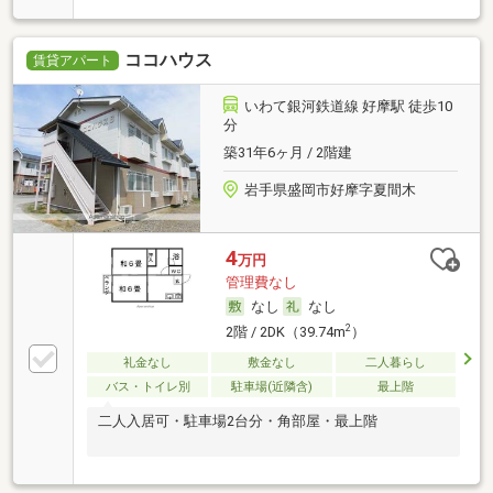
ココハウス
賃貸アパート
いわて銀河鉄道線 好摩駅 徒歩10
分
築31年6ヶ月 / 2階建
岩手県盛岡市好摩字夏間木
4
万円
管理費なし
なし
なし
2
2階 / 2DK（39.74m
）
礼金なし
敷金なし
二人暮らし
バス・トイレ別
駐車場(近隣含)
最上階
二人入居可・駐車場2台分・角部屋・最上階