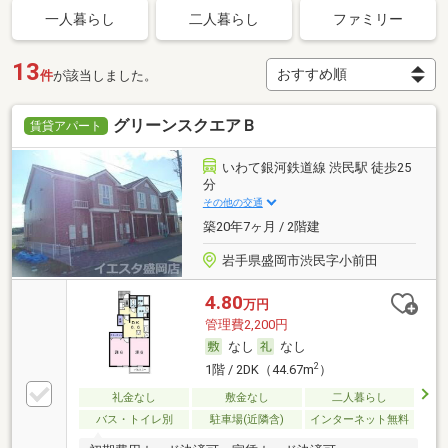
一人暮らし
二人暮らし
ファミリー
13
件
が該当しました。
グリーンスクエアＢ
賃貸アパート
いわて銀河鉄道線 渋民駅 徒歩25
分
その他の交通
築20年7ヶ月 / 2階建
岩手県盛岡市渋民字小前田
4.80
万円
管理費2,200円
なし
なし
2
1階 / 2DK（44.67m
）
礼金なし
敷金なし
二人暮らし
バス・トイレ別
駐車場(近隣含)
インターネット無料