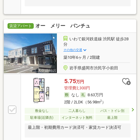
オー メリー バンチュ
賃貸アパート
いわて銀河鉄道線 渋民駅 徒歩28
分
その他の交通
築10年6ヶ月 / 2階建
岩手県盛岡市渋民字小前田
5.75
万円
管理費2,300円
なし
8.63万円
2
2階 / 2LDK（56.98m
）
敷金なし
二人暮らし
バス・トイレ別
駐車場(近隣含)
インターネット無料
最上階
最上階・初期費用カード決済可・家賃カード決済可