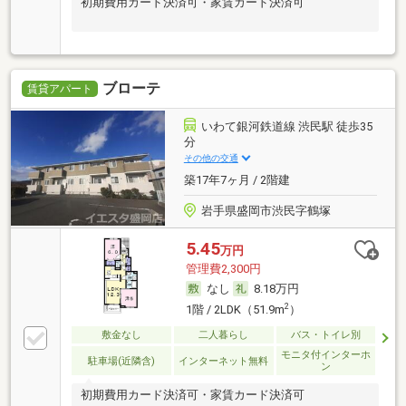
初期費用カード決済可・家賃カード決済可
ブローテ
賃貸アパート
いわて銀河鉄道線 渋民駅 徒歩35
分
その他の交通
築17年7ヶ月 / 2階建
岩手県盛岡市渋民字鶴塚
5.45
万円
管理費2,300円
なし
8.18万円
2
1階 / 2LDK（51.9m
）
敷金なし
二人暮らし
バス・トイレ別
モニタ付インターホ
駐車場(近隣含)
インターネット無料
ン
初期費用カード決済可・家賃カード決済可