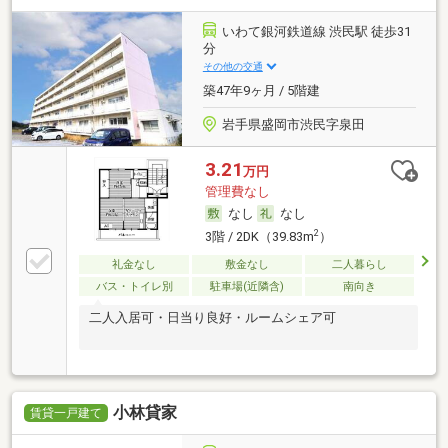
いわて銀河鉄道線 渋民駅 徒歩31
分
その他の交通
築47年9ヶ月 / 5階建
岩手県盛岡市渋民字泉田
3.21
万円
管理費なし
なし
なし
2
3階 / 2DK（39.83m
）
礼金なし
敷金なし
二人暮らし
バス・トイレ別
駐車場(近隣含)
南向き
二人入居可・日当り良好・ルームシェア可
小林貸家
賃貸一戸建て