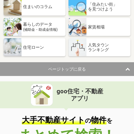
「住みたい街」
住まいのコラム
を見つけよう
暮らしのデータ
家賃相場
(補助金・助成金情報)
人気タウン
住宅ローン
ランキング
ページトップに戻る
goo住宅・不動産
アプリ
大手不動産サイト
物件
の
を