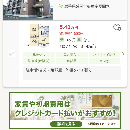
岩手県盛岡市好摩字夏間木
5.40
万円
管理費1,500円
1ヶ月
なし
2
1階 / 2LDK（51.42m
）
礼金なし
二人暮らし
バス・トイレ別
駐車場(近隣含)
角部屋
南向き
駐車場2台分・角部屋・外観タイル張り