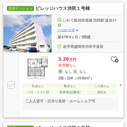
ビレッジハウス渋民１号棟
賃貸マンション
いわて銀河鉄道線 渋民駅 徒歩31
分
その他の交通
築47年9ヶ月 / 5階建
岩手県盛岡市渋民字泉田
3.39
万円
管理費なし
なし
なし
2
3階 / 2DK（39.83m
）
礼金なし
敷金なし
二人暮らし
バス・トイレ別
駐車場(近隣含)
南向き
二人入居可・日当り良好・ルームシェア可