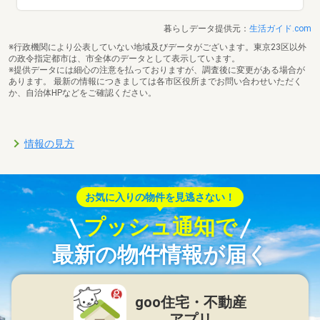
暮らしデータ提供元：
生活ガイド.com
※行政機関により公表していない地域及びデータがございます。東京23区以外
の政令指定都市は、市全体のデータとして表示しています。
※提供データには細心の注意を払っておりますが、調査後に変更がある場合が
あります。 最新の情報につきましては各市区役所までお問い合わせいただく
か、自治体HPなどをご確認ください。
情報の見方
お気に入りの物件を見逃さない！
プッシュ通知で
最新の物件情報が届く
goo住宅・不動産
アプリ