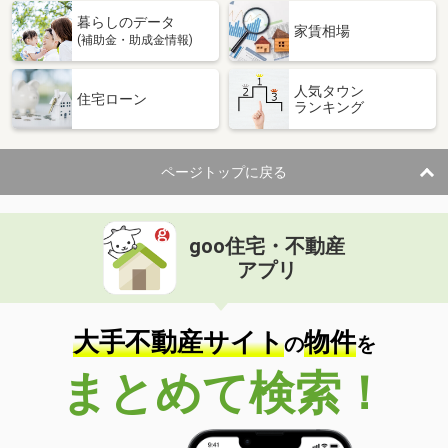
暮らしのデータ
家賃相場
(補助金・助成金情報)
人気タウン
住宅ローン
ランキング
ページトップに戻る
goo住宅・不動産
アプリ
大手不動産サイト
物件
の
を
まとめて検索！