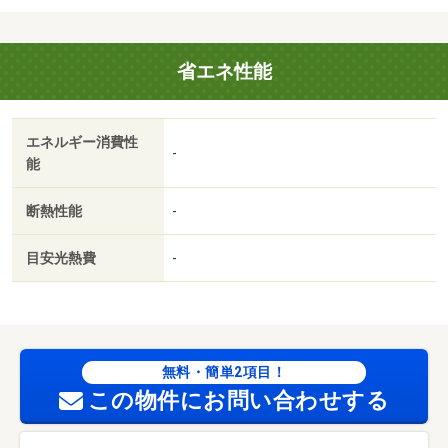
室に窓／複層ガラス／浴室１坪以上／２駅利用可／専有面
積３０坪以上／ＬＤＫ１８畳以上／和室８畳以上／プロパ
省エネ性能
ンガス／洗面所に窓／洗面所にドア／盛岡市立渋民小学校
（小学校）まで５９４ｍ／盛岡市立渋民中学校（中学校）
まで１０３９ｍ／渋民保育園（幼稚園・保育園）まで５０
エネルギー消費性
９ｍ／渋民郵便局（郵便局）まで１３７ｍ／渋民図書館
-
能
（図書館）まで１０４２ｍ／渋民運動公園（公園）まで１
４０８ｍ
断熱性能
-
目安光熱費
-
無料・簡単2項目！
この物件にお問い合わせする