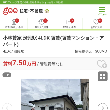
NTTグループ運営の不動産総合サイト goo住宅・不動産
0
1
0
0
最近検索した条件
最近見た物件
保存した条件
お気に入り
小林貸家 渋民駅 4LDK 賃貸(賃貸マンション・ア
パート)
4LDK / 渋民駅
情報提供元
SUUMO
7.50
賃料
万円
/ 管理費等なし
1
/
14