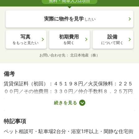
無料・簡単入力2項目
実際に物件を見学
したい
写真
初期費用
設備
をもっと見たい
を聞く
について聞く
お問い合わせ先
北日本地産（株）
備考
賃貸保証料（初回）：４５１９８円／火災保険料：２２５
００円／その他費用：３３０円／仲介手数料８．２５万円
／ペット相談／バストイレ別／エアコン／ガスコンロ対応
続きを見る
／クロゼット／フローリング／シャワー付洗面台／室内洗
濯置／シューズボックス／システムキッチン／南向き／追
特記事項
焚機能浴室／温水洗浄便座／洗面所独立／押入／即入居可
／閑静な住宅地／３口以上コンロ／ペット相談／駐車場１
ペット相談可・駐車場2台分・浴室1坪以上・閑静な住宅街
台無料／駐車２台可／２沿線利用可／駐車場２台無料／浴