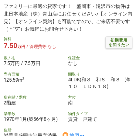
ファミリーに最適の貸家です！ 盛岡市・滝沢市の物件は
北日本地産（株）青山店にお任せください♪【オンライン内
見】【オンライン契約】も可能ですので、ご来店不要です
（＊’▽’）お気軽にお問合せ下さい！
賃料
初期費用
7.50
を知りたい
/ 管理費等 なし
万円
敷 / 礼
保証金
7.5万円 / 7.5万円
なし
専有面積
間取り
2
4LDK(和８ 和８ 和８ 洋
125.59m
１０ ＬＤＫ１８)
所在階 / 階数
方位
2階建
南
築年数
物件タイプ
1970年1月(築56年8ヶ月)
賃貸一戸建て
住所
岩手県盛岡市渋民字渋民
地図