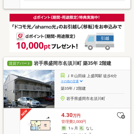
岩手県盛岡市名須川町 築35年 2階建
賃貸アパート
ＪＲ山田線 上盛岡駅 徒歩6分
その他の交通
築35年 / 2階建
岩手県盛岡市名須川町
4.30
万円
管理費2,000円
1ヶ月
なし
2