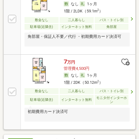
なし
1ヶ月
2
1階 / 2LDK（59.1m
）
敷金なし
二人暮らし
バス・トイレ別
駐車場(近隣含)
インターネット無料
角部屋
角部屋・保証人不要／代行 ・初期費用カード決済可
7
万円
管理費4,500円
なし
1ヶ月
2
1階 / 2DK（50.12m
）
敷金なし
二人暮らし
バス・トイレ別
モニタ付インターホ
駐車場(近隣含)
インターネット無料
ン
初期費用カード決済可