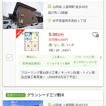
山田線 上盛岡駅 徒歩26分
築27年 / 2階建
岩手県盛岡市高松１丁目
5.30
万円
管理費4,000円
なし
1ヶ月
2
1階 / 2K（35m
）
敷金なし
二人暮らし
バス・トイレ別
モニタ付インターホ
駐車場(近隣含)
インターネット無料
ン
フローリング重ね張り工事／キッチン設備・トイレ新
品交換工事実施！（2026年6月完了予定）
グランシード三ツ割Ｂ
賃貸アパート
山田線 上盛岡駅 徒歩21分