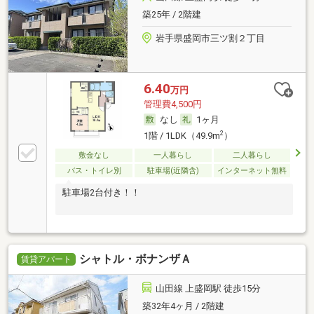
築25年 / 2階建
岩手県盛岡市三ツ割２丁目
6.40
万円
管理費4,500円
なし
1ヶ月
2
1階 / 1LDK（49.9m
）
敷金なし
一人暮らし
二人暮らし
バス・トイレ別
駐車場(近隣含)
インターネット無料
駐車場2台付き！！
シャトル・ボナンザＡ
賃貸アパート
山田線 上盛岡駅 徒歩15分
築32年4ヶ月 / 2階建