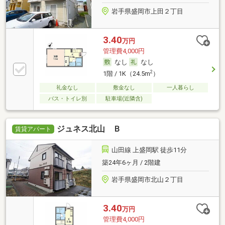
岩手県盛岡市上田２丁目
3.40
万円
管理費4,000円
なし
なし
2
1階 / 1K（24.5m
）
礼金なし
敷金なし
一人暮らし
バス・トイレ別
駐車場(近隣含)
ジュネス北山 Ｂ
賃貸アパート
山田線 上盛岡駅 徒歩11分
築24年6ヶ月 / 2階建
岩手県盛岡市北山２丁目
3.40
万円
管理費4,000円