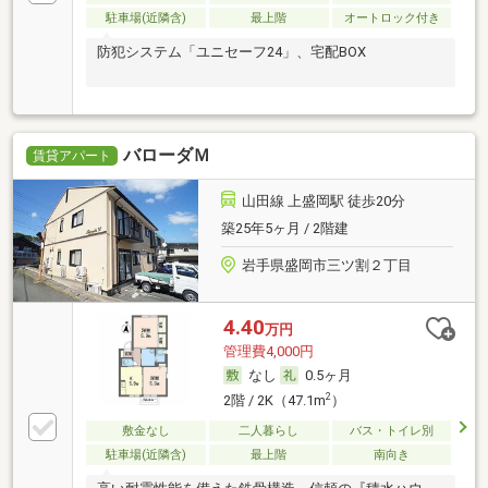
駐車場(近隣含)
最上階
オートロック付き
防犯システム「ユニセーフ24」、宅配BOX
バローダＭ
賃貸アパート
山田線 上盛岡駅 徒歩20分
築25年5ヶ月 / 2階建
岩手県盛岡市三ツ割２丁目
4.40
万円
管理費4,000円
なし
0.5ヶ月
2
2階 / 2K（47.1m
）
敷金なし
二人暮らし
バス・トイレ別
駐車場(近隣含)
最上階
南向き