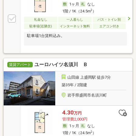
1ヶ月
なし
2
1階 / 1K（24.5m
）
礼金なし
一人暮らし
バス・トイレ別
駐車場(近隣含)
インターネット無料
エアコン付き
駐車場1台賃料込み。
ユーロハイツ名須川 Ｂ
賃貸アパート
山田線 上盛岡駅 徒歩7分
築35年 / 2階建
岩手県盛岡市名須川町
4.30
万円
管理費2,000円
1ヶ月
なし
2
1階 / 1K（24.5m
）