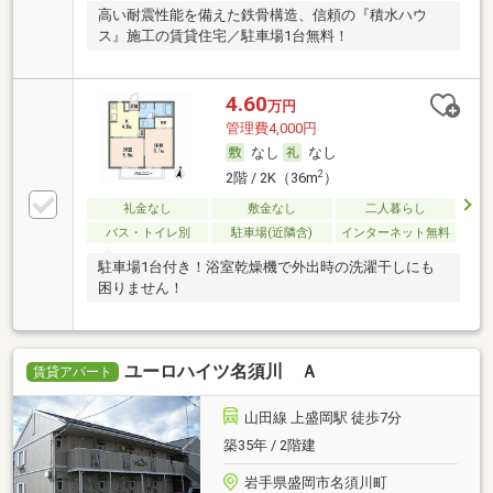
高い耐震性能を備えた鉄骨構造、信頼の『積水ハウ
ス』施工の賃貸住宅／駐車場1台無料！
4.60
万円
管理費4,000円
なし
なし
2
2階 / 2K（36m
）
礼金なし
敷金なし
二人暮らし
バス・トイレ別
駐車場(近隣含)
インターネット無料
駐車場1台付き！浴室乾燥機で外出時の洗濯干しにも
困りません！
ユーロハイツ名須川 Ａ
賃貸アパート
山田線 上盛岡駅 徒歩7分
築35年 / 2階建
岩手県盛岡市名須川町