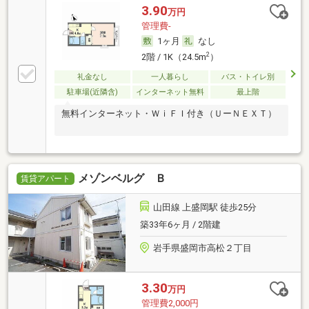
3.90
万円
管理費-
1ヶ月
なし
2
2階 / 1K（24.5m
）
礼金なし
一人暮らし
バス・トイレ別
駐車場(近隣含)
インターネット無料
最上階
無料インターネット・ＷｉＦＩ付き（ＵーＮＥＸＴ）
メゾンベルグ Ｂ
賃貸アパート
山田線 上盛岡駅 徒歩25分
築33年6ヶ月 / 2階建
岩手県盛岡市高松２丁目
3.30
万円
管理費2,000円