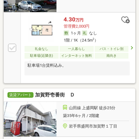
4.30
万円
管理費2,000円
1ヶ月
なし
2
1階 / 1K（24.5m
）
礼金なし
一人暮らし
バス・トイレ別
駐車場(近隣含)
インターネット無料
南向き
駐車場1台賃料込み。
加賀野壱番街 Ｄ
賃貸アパート
山田線 上盛岡駅 徒歩25分
築35年6ヶ月 / 2階建
岩手県盛岡市加賀野１丁目