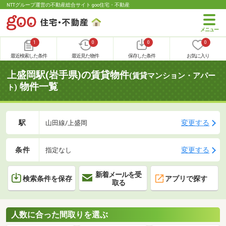
NTTグループ運営の不動産総合サイト goo住宅・不動産
1
0
0
0
最近検索した条件
最近見た物件
保存した条件
お気に入り
上盛岡駅(岩手県)の賃貸物件
(賃貸マンション・アパー
物件一覧
ト)
駅
変更する
山田線/上盛岡
条件
変更する
指定なし
新着メールを受
検索条件を保存
アプリで探す
取る
人数に合った間取りを選ぶ