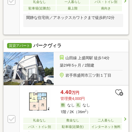
礼金なし
一人暮らし
バス・トイレ別
駐車場(近隣含)
最上階
南向き
閑静な住宅街／アネックスカワトクまで徒歩約12分
パークヴィラ
賃貸アパート
山田線 上盛岡駅 徒歩14分
築29年5ヶ月 / 2階建
岩手県盛岡市三ツ割１丁目
4.40
万円
管理費4,000円
なし
なし
2
1階 / 2K（36m
）
礼金なし
敷金なし
二人暮らし
バス・トイレ別
駐車場(近隣含)
インターネット無料