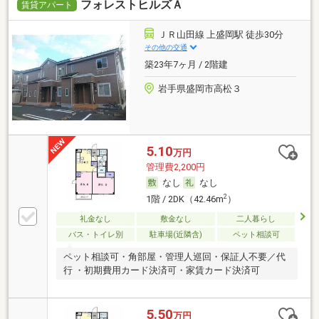
フォレストヒルズＡ
賃貸アパート
ＪＲ山田線 上盛岡駅 徒歩30分
その他の交通
築23年7ヶ月 / 2階建
岩手県盛岡市高松３
5.10
万円
管理費2,200円
なし
なし
2
1階 / 2DK（42.46m
）
礼金なし
敷金なし
二人暮らし
バス・トイレ別
駐車場(近隣含)
ペット相談可
ペット相談可・角部屋・管理人巡回・保証人不要／代
行 ・初期費用カード決済可・家賃カード決済可
5.50
万円