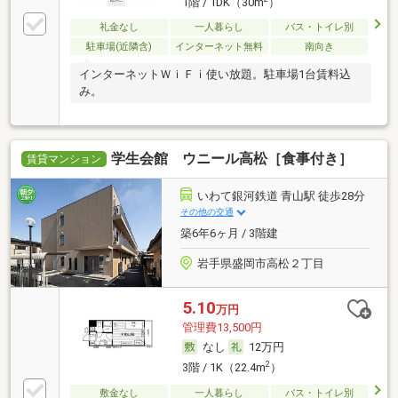
1階 / 1DK（30m
）
礼金なし
一人暮らし
バス・トイレ別
駐車場(近隣含)
インターネット無料
南向き
インターネットＷｉＦｉ使い放題。駐車場1台賃料込
み。
学生会館 ウニール高松［食事付き］
賃貸マンション
いわて銀河鉄道 青山駅 徒歩28分
その他の交通
築6年6ヶ月 / 3階建
岩手県盛岡市高松２丁目
5.10
万円
管理費13,500円
なし
12万円
2
3階 / 1K（22.4m
）
敷金なし
一人暮らし
バス・トイレ別