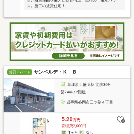
高い耐震性能を備えた鉄骨構造、信頼の『積水ハウ
ス』施工の賃貸住宅！
サンベルデ・Ｋ Ｂ
賃貸アパート
山田線 上盛岡駅 徒歩36分
築24年 / 2階建
岩手県盛岡市三ツ割４丁目
5.20
万円
管理費2,000円
1ヶ月
なし