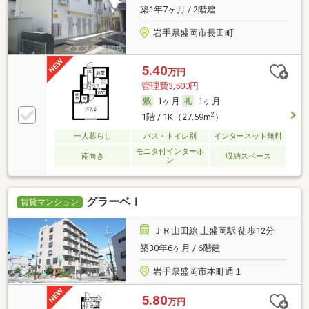
築1年7ヶ月 / 2階建
岩手県盛岡市長田町
5.40
万円
管理費3,500円
1ヶ月
1ヶ月
2
1階 / 1K（27.59m
）
一人暮らし
バス・トイレ別
インターネット無料
モニタ付インターホ
南向き
収納スペース
ン
グラーベＩ
賃貸マンション
ＪＲ山田線 上盛岡駅 徒歩12分
築30年6ヶ月 / 6階建
岩手県盛岡市本町通１
5.80
万円