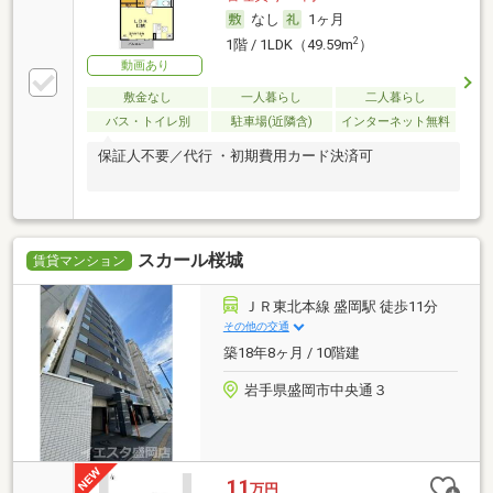
なし
1ヶ月
2
1階 / 1LDK（49.59m
）
動画あり
敷金なし
一人暮らし
二人暮らし
バス・トイレ別
駐車場(近隣含)
インターネット無料
保証人不要／代行 ・初期費用カード決済可
スカール桜城
賃貸マンション
ＪＲ東北本線 盛岡駅 徒歩11分
その他の交通
築18年8ヶ月 / 10階建
岩手県盛岡市中央通３
11
万円