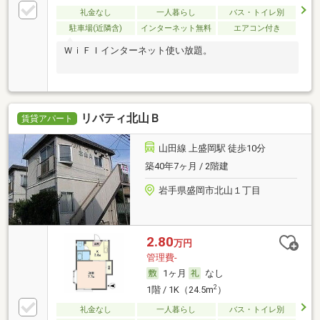
礼金なし
一人暮らし
バス・トイレ別
駐車場(近隣含)
インターネット無料
エアコン付き
ＷｉＦＩインターネット使い放題。
リバティ北山Ｂ
賃貸アパート
山田線 上盛岡駅 徒歩10分
築40年7ヶ月 / 2階建
岩手県盛岡市北山１丁目
2.80
万円
管理費-
1ヶ月
なし
2
1階 / 1K（24.5m
）
礼金なし
一人暮らし
バス・トイレ別