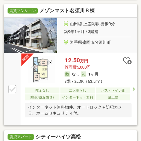
メゾンマスト名須川Ｂ棟
賃貸マンション
山田線 上盛岡駅 徒歩9分
築9年1ヶ月 / 3階建
岩手県盛岡市名須川町
12.50
万円
管理費5,000円
なし
1ヶ月
2
3階 / 2LDK（63.5m
）
敷金なし
二人暮らし
バス・トイレ別
駐車場(近隣含)
インターネット無料
最上階
インターネット無料物件。オートロック＋防犯カメ
ラ、ホームセキュリティ付。
シティーハイツ高松
賃貸アパート