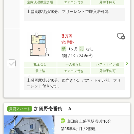
室内洗濯機置き場
エアコン付き
見学予約可
上盛岡駅徒歩10分。フリーレントで即入居可能
3
万円
管理費-
1ヶ月
なし
2
2階 / 1K（24.5m
）
礼金なし
一人暮らし
バス・トイレ別
最上階
エアコン付き
見学予約可
上盛岡駅徒歩10分、西向き1K。バス・トイレ別、フリ
ーレント付きです。
加賀野壱番街 Ａ
賃貸アパート
山田線 上盛岡駅 徒歩16分
築35年6ヶ月 / 2階建