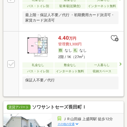
バス・トイレ別
駐車場(近隣含)
インターネット無料
最上階・保証人不要／代行 ・初期費用カード決済可・
家賃カード決済可
4.40
万円
管理費3,300円
なし
なし
2
2階 / 1K（27m
）
礼金なし
敷金なし
一人暮らし
バス・トイレ別
インターネット無料
収納スペース
保証人不要／代行
ソワサントセーズ長田町Ｉ
賃貸アパート
ＪＲ山田線 上盛岡駅 徒歩12分
その他の交通