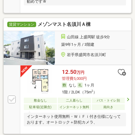
勧めです☆
メゾンマスト名須川Ａ棟
賃貸マンション
山田線 上盛岡駅 徒歩9分
築9年1ヶ月 / 3階建
岩手県盛岡市名須川町
12.50
万円
管理費5,000円
なし
1ヶ月
2
1階 / 2LDK（75m
）
敷金なし
二人暮らし
バス・トイレ別
駐車場(近隣含)
インターネット無料
南向き
インターネット使用無料・ＷｉＦｉ付き仕様になって
おります。オートロック＋防犯カメラ、