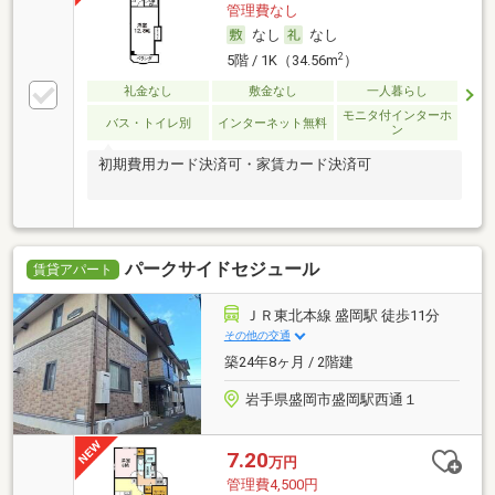
管理費なし
なし
なし
2
5階 / 1K（34.56m
）
礼金なし
敷金なし
一人暮らし
モニタ付インターホ
バス・トイレ別
インターネット無料
ン
初期費用カード決済可・家賃カード決済可
パークサイドセジュール
賃貸アパート
ＪＲ東北本線 盛岡駅 徒歩11分
その他の交通
築24年8ヶ月 / 2階建
岩手県盛岡市盛岡駅西通１
7.20
万円
管理費4,500円