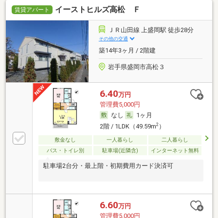
イーストヒルズ高松 Ｆ
賃貸アパート
ＪＲ山田線 上盛岡駅 徒歩28分
その他の交通
築14年3ヶ月 / 2階建
岩手県盛岡市高松３
6.40
万円
管理費5,000円
なし
1ヶ月
2
2階 / 1LDK（49.59m
）
敷金なし
一人暮らし
二人暮らし
バス・トイレ別
駐車場(近隣含)
インターネット無料
駐車場2台分・最上階・初期費用カード決済可
6.60
万円
管理費5,000円