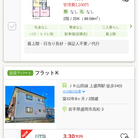
管理費2,200円
なし
なし
2
2階 / 2DK（48.68m
）
礼金なし
敷金なし
二人暮らし
バス・トイレ別
駐車場(近隣含)
最上階
最上階・日当り良好・保証人不要／代行
フラットＫ
賃貸アパート
ＪＲ山田線 上盛岡駅 徒歩34分
その他の交通
築32年8ヶ月 / 2階建
岩手県盛岡市高松３
3.30
万円