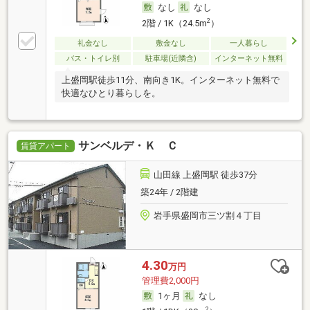
なし
なし
2
2階 / 1K（24.5m
）
礼金なし
敷金なし
一人暮らし
バス・トイレ別
駐車場(近隣含)
インターネット無料
上盛岡駅徒歩11分、南向き1K。インターネット無料で
快適なひとり暮らしを。
サンベルデ・Ｋ Ｃ
賃貸アパート
山田線 上盛岡駅 徒歩37分
築24年 / 2階建
岩手県盛岡市三ツ割４丁目
4.30
万円
管理費2,000円
1ヶ月
なし
2