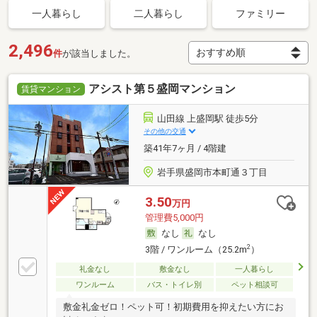
一人暮らし
二人暮らし
ファミリー
2,496
件
が該当しました。
アシスト第５盛岡マンション
賃貸マンション
山田線 上盛岡駅 徒歩5分
その他の交通
築41年7ヶ月 / 4階建
岩手県盛岡市本町通３丁目
3.50
万円
管理費5,000円
なし
なし
2
3階 / ワンルーム（25.2m
）
礼金なし
敷金なし
一人暮らし
ワンルーム
バス・トイレ別
ペット相談可
敷金礼金ゼロ！ペット可！初期費用を抑えたい方にお