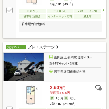
2
2階 / 2K（40m
）
礼金なし
二人暮らし
バス・トイレ別
駐車場(近隣含)
インターネット無料
最上階
駐車場2台付無料！
プレ・ステージＢ
賃貸アパート
山田線 上盛岡駅 徒歩4.5km
築34年6ヶ月 / 2階建
岩手県盛岡市東緑が丘
2.60
万円
管理費3,500円
1ヶ月
なし
2
2階 / 1K（24.5m
）