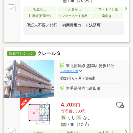
1階 / 1K（24.5m
）
礼金なし
一人暮らし
バス・トイレ別
駐車場(近隣含)
インターネット無料
南向き
保証人不要／代行 ・初期費用カード決済可
クレールＳ
賃貸マンション
東北新幹線 盛岡駅 徒歩12分
その他の交通
築23年6ヶ月 / 3階建
岩手県盛岡市新田町
4.70
万円
管理費3,300円
なし
なし
2
3階 / 1K（27m
）
礼金なし
敷金なし
一人暮らし