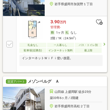
岩手県盛岡市加賀野１丁目
3.90
万円
管理費-
1ヶ月
なし
2
2階 / 1K（24.5m
）
礼金なし
一人暮らし
バス・トイレ別
駐車場(近隣含)
インターネット無料
最上階
インターネットＷｉＦｉ使い放題。
メゾンベルグ Ａ
賃貸アパート
山田線 上盛岡駅 徒歩25分
築33年6ヶ月 / 2階建
岩手県盛岡市高松２丁目