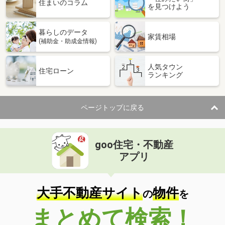
住まいのコラム
を見つけよう
暮らしのデータ
家賃相場
(補助金・助成金情報)
人気タウン
住宅ローン
ランキング
ページトップに戻る
goo住宅・不動産
アプリ
大手不動産サイト
物件
の
を
まとめて検索！