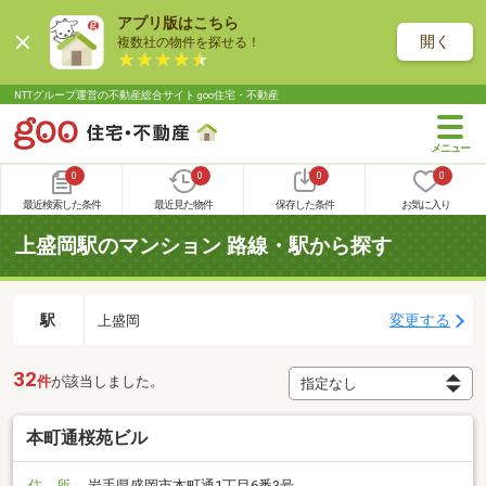
アプリ版はこちら
開く
複数社の物件を探せる！
NTTグループ運営の不動産総合サイト goo住宅・不動産
0
0
0
0
最近検索した条件
最近見た物件
保存した条件
お気に入り
上盛岡駅のマンション 路線・駅から探す
駅
変更する
上盛岡
32
件
が該当しました。
本町通桜苑ビル
住 所
岩手県盛岡市本町通1丁目6番3号