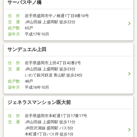
サーパス中ノ橋
住 所
岩手県盛岡市中ノ橋通1丁目8番10号
交 通
JR山田線 上盛岡駅 徒歩22分
総戸数
65戸
築年月
平成17年10月
サンデュエル上田
住 所
岩手県盛岡市上田4丁目42番2号
交 通
JR山田線 上盛岡駅 徒歩23分
いわて銀河鉄道 青山駅 徒歩24分
総戸数
48戸
築年月
平成16年10月
ジェネラスマンション医大前
住 所
岩手県盛岡市本町通1丁目17番17号
交 通
JR山田線 上盛岡駅 徒歩11分
JR田沢湖線 盛岡駅 バス5分
本町通1丁目バス停 徒歩1分