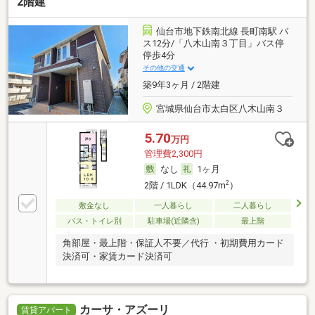
2階建
仙台市地下鉄南北線 長町南駅 バ
ス12分/「八木山南３丁目」バス停
停歩4分
その他の交通
築9年3ヶ月 / 2階建
宮城県仙台市太白区八木山南３
5.70
万円
管理費2,300円
なし
1ヶ月
2
2階 / 1LDK（44.97m
）
敷金なし
一人暮らし
二人暮らし
バス・トイレ別
駐車場(近隣含)
最上階
角部屋・最上階・保証人不要／代行 ・初期費用カード
決済可・家賃カード決済可
カーサ・アズーリ
賃貸アパート