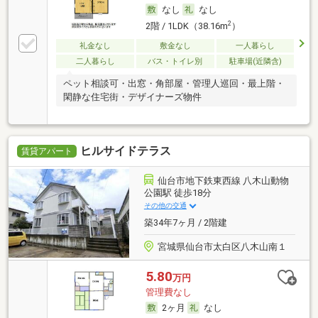
なし
なし
2
2階 / 1LDK（38.16m
）
礼金なし
敷金なし
一人暮らし
二人暮らし
バス・トイレ別
駐車場(近隣含)
ペット相談可・出窓・角部屋・管理人巡回・最上階・
閑静な住宅街・デザイナーズ物件
ヒルサイドテラス
賃貸アパート
仙台市地下鉄東西線 八木山動物
公園駅 徒歩18分
その他の交通
築34年7ヶ月 / 2階建
宮城県仙台市太白区八木山南１
5.80
万円
管理費なし
2ヶ月
なし