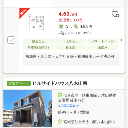
4.60
万円
管理費2,000円
なし
4.6万円
2
2階 / 2DK（51.9m
）
敷金なし
二人暮らし
バス・トイレ別
駐車場(近隣含)
最上階
角部屋
角部屋・最上階・日当り良好・初期費用カード決済可
ヒルサイドハウス八木山南
賃貸アパート
仙台市地下鉄東西線 八木山動物
公園駅 徒歩19分
その他の交通
築9年3ヶ月 / 2階建
宮城県仙台市太白区八木山南３