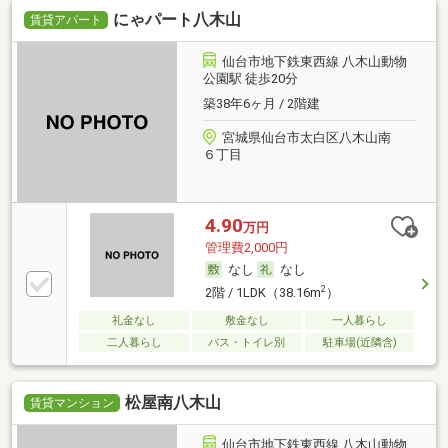
にゃパート八木山
賃貸アパート
仙台市地下鉄東西線 八木山動物
公園駅 徒歩20分
築38年6ヶ月 / 2階建
宮城県仙台市太白区八木山南
６丁目
4.90
万円
管理費2,000円
なし
なし
2
2階 / 1LDK（38.16m
）
礼金なし
敷金なし
一人暮らし
二人暮らし
バス・トイレ別
駐車場(近隣含)
松屋南八木山
賃貸マンション
仙台市地下鉄東西線 八木山動物