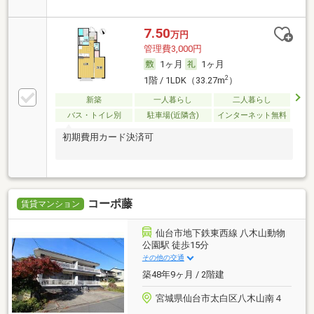
7.50
万円
管理費3,000円
1ヶ月
1ヶ月
2
1階 / 1LDK（33.27m
）
新築
一人暮らし
二人暮らし
バス・トイレ別
駐車場(近隣含)
インターネット無料
初期費用カード決済可
コーポ藤
賃貸マンション
仙台市地下鉄東西線 八木山動物
公園駅 徒歩15分
その他の交通
築48年9ヶ月 / 2階建
宮城県仙台市太白区八木山南４