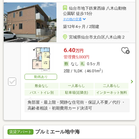
仙台市地下鉄東西線 八木山動物
公園駅 徒歩15分
その他の交通
築12年4ヶ月 / 2階建
宮城県仙台市太白区八木山南２
6.40
万円
管理費5,000円
なし
0.5ヶ月
2
2階 / 1LDK（46.01m
）
動画あり
敷金なし
一人暮らし
二人暮らし
バス・トイレ別
駐車場(近隣含)
インターネット無料
角部屋・最上階・閑静な住宅街・保証人不要／代行 ・
高齢者相談・初期費用カード決済可
プルミエール地中海
賃貸アパート