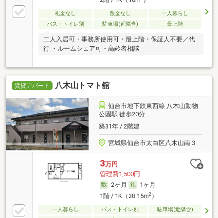
礼金なし
敷金なし
一人暮らし
バス・トイレ別
駐車場(近隣含)
最上階
二人入居可・事務所使用可・最上階・保証人不要／代
行 ・ルームシェア可・高齢者相談
八木山トマト舘
賃貸アパート
仙台市地下鉄東西線 八木山動物
公園駅 徒歩20分
築31年 / 2階建
宮城県仙台市太白区八木山南３
3
万円
管理費1,500円
2ヶ月
1ヶ月
2
1階 / 1K（28.15m
）
一人暮らし
バス・トイレ別
駐車場(近隣含)