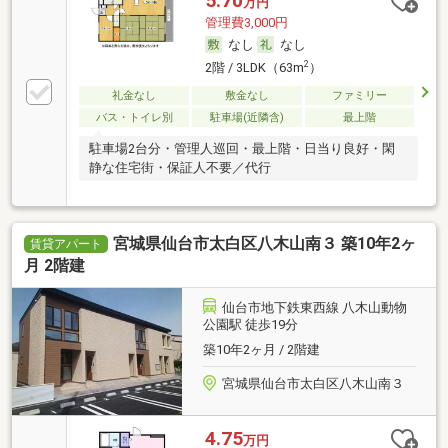
5.70
万円
管理費3,000円
なし
なし
2
2階 / 3LDK（63m
）
礼金なし
敷金なし
ファミリー
バス・トイレ別
駐車場(近隣含)
最上階
駐車場2台分・管理人巡回・最上階・日当り良好・閑
静な住宅街・保証人不要／代行
宮城県仙台市太白区八木山南３ 築10年2ヶ
賃貸アパート
月 2階建
仙台市地下鉄東西線 八木山動物
公園駅 徒歩19分
築10年2ヶ月 / 2階建
宮城県仙台市太白区八木山南３
4.75
万円