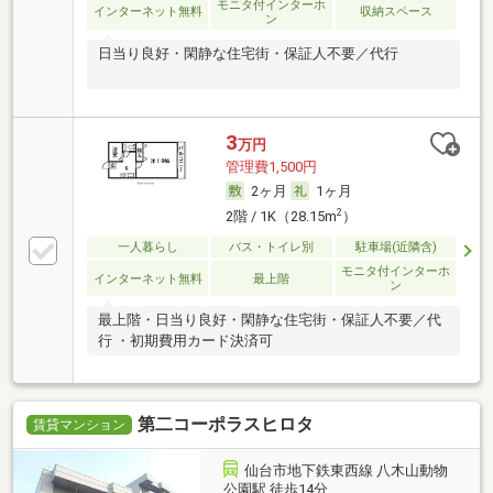
モニタ付インターホ
インターネット無料
収納スペース
ン
日当り良好・閑静な住宅街・保証人不要／代行
3
万円
管理費1,500円
2ヶ月
1ヶ月
2
2階 / 1K（28.15m
）
一人暮らし
バス・トイレ別
駐車場(近隣含)
モニタ付インターホ
インターネット無料
最上階
ン
最上階・日当り良好・閑静な住宅街・保証人不要／代
行 ・初期費用カード決済可
第二コーポラスヒロタ
賃貸マンション
仙台市地下鉄東西線 八木山動物
公園駅 徒歩14分