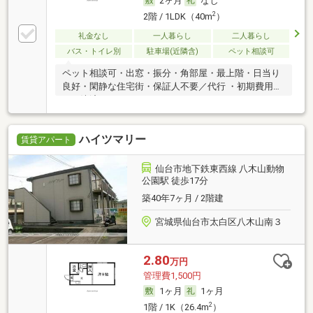
2ヶ月
なし
2
2階 / 1LDK（40m
）
礼金なし
一人暮らし
二人暮らし
バス・トイレ別
駐車場(近隣含)
ペット相談可
ペット相談可・出窓・振分・角部屋・最上階・日当り
良好・閑静な住宅街・保証人不要／代行 ・初期費用カ
ード決済可
ハイツマリー
賃貸アパート
仙台市地下鉄東西線 八木山動物
公園駅 徒歩17分
築40年7ヶ月 / 2階建
宮城県仙台市太白区八木山南３
2.80
万円
管理費1,500円
1ヶ月
1ヶ月
2
1階 / 1K（26.4m
）