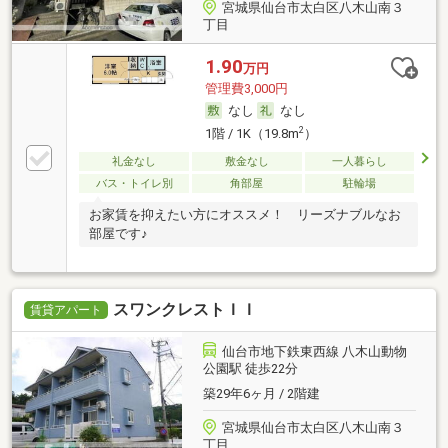
宮城県仙台市太白区八木山南３
丁目
1.90
万円
管理費3,000円
なし
なし
2
1階 / 1K（19.8m
）
礼金なし
敷金なし
一人暮らし
バス・トイレ別
角部屋
駐輪場
お家賃を抑えたい方にオススメ！ リーズナブルなお
部屋です♪
スワンクレストＩＩ
賃貸アパート
仙台市地下鉄東西線 八木山動物
公園駅 徒歩22分
築29年6ヶ月 / 2階建
宮城県仙台市太白区八木山南３
丁目