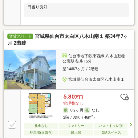
日当り良好
宮城県仙台市太白区八木山南１ 築34年7ヶ
賃貸アパート
月 2階建
仙台市地下鉄東西線 八木山動物
公園駅 徒歩16分
築34年7ヶ月 / 2階建
宮城県仙台市太白区八木山南１
5.80
万円
管理費なし
0.2ヶ月
なし
2
2階 / 3DK（48m
）
礼金なし
ファミリー
バス・トイレ別
駐車場(近隣含)
最上階
収納スペース