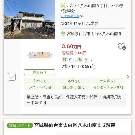
バス/「八木山南五丁目」バス停
停歩3分
その他の交通
築24年11ヶ月 / 2階建
宮城県仙台市太白区八木山南６
3.60
万円
管理費3,000円
なし
なし
2
2階 / 1K（28.56m
）
動画あり
礼金なし
敷金なし
一人暮らし
バス・トイレ別
駐車場(近隣含)
インターネット無料
最上階・日当り良好・保証人不要／代行 ・初期費用カ
ード決済可
宮城県仙台市太白区八木山南１ 2階建
賃貸アパート