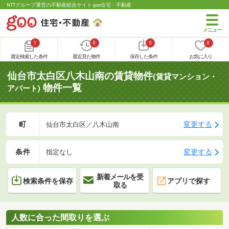
NTTグループ運営の不動産総合サイト goo住宅・不動産
1
0
0
0
最近検索した条件
最近見た物件
保存した条件
お気に入り
仙台市太白区八木山南の賃貸物件
(賃貸マンション・
物件一覧
アパート)
町
変更する
仙台市太白区／八木山南
条件
変更する
指定なし
新着メールを受
検索条件を保存
アプリで探す
取る
人数に合った間取りを選ぶ