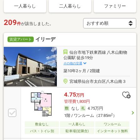
一人暮らし
二人暮らし
ファミリー
209
件
が該当しました。
イリーデ
賃貸アパート
仙台市地下鉄東西線 八木山動物
公園駅 徒歩19分
その他の交通
築10年2ヶ月 / 2階建
宮城県仙台市太白区八木山南３
4.75
万円
管理費1,800円
なし
4.75万円
2
1階 / ワンルーム（27.85m
）
敷金なし
一人暮らし
ワンルーム
バス・トイレ別
駐車場(近隣含)
インターネット無料