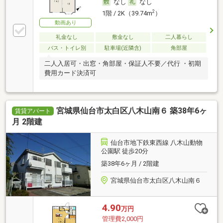
なし
なし
2
1階 / 2K（39.74m
）
動画あり
礼金なし
敷金なし
二人暮らし
バス・トイレ別
駐車場(近隣含)
角部屋
二人入居可・出窓・角部屋・保証人不要／代行 ・初期
費用カード決済可
宮城県仙台市太白区八木山南６ 築38年6ヶ
賃貸アパート
月 2階建
仙台市地下鉄東西線 八木山動物
公園駅 徒歩20分
築38年6ヶ月 / 2階建
宮城県仙台市太白区八木山南６
4.90
万円
管理費2,000円