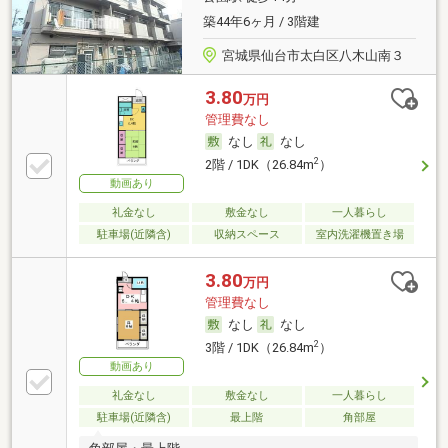
築44年6ヶ月 / 3階建
宮城県仙台市太白区八木山南３
3.80
万円
管理費なし
なし
なし
2
2階 / 1DK（26.84m
）
動画あり
礼金なし
敷金なし
一人暮らし
駐車場(近隣含)
収納スペース
室内洗濯機置き場
3.80
万円
管理費なし
なし
なし
2
3階 / 1DK（26.84m
）
動画あり
礼金なし
敷金なし
一人暮らし
駐車場(近隣含)
最上階
角部屋