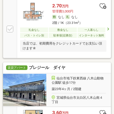
2.70
万円
管理費3,000円
なし
なし
2
2階 / 1K（23.31m
）
礼金なし
敷金なし
一人暮らし
バス・トイレ別
駐車場(近隣含)
インターネット無料
当店では、初期費用をクレジットカードでお支払い頂
けます☆
プレジール ダイヤ
賃貸アパート
仙台市地下鉄東西線 八木山動物
公園駅 徒歩17分
築23年4ヶ月 / 2階建
宮城県仙台市太白区八木山南４
丁目
3.60
万円