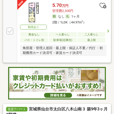
5.70
万円
管理費2,300円
なし
1ヶ月
2
2階 / 1LDK（44.97m
）
動画あり
敷金なし
一人暮らし
二人暮らし
バス・トイレ別
駐車場(近隣含)
最上階
角部屋・管理人巡回・最上階・保証人不要／代行 ・初
期費用カード決済可・家賃カード決済可
宮城県仙台市太白区八木山南３ 築9年3ヶ月
賃貸アパート