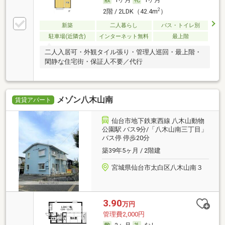
2
2階 / 2LDK（42.4m
）
新築
二人暮らし
バス・トイレ別
駐車場(近隣含)
インターネット無料
最上階
二人入居可・外観タイル張り・管理人巡回・最上階・
閑静な住宅街・保証人不要／代行
メゾン八木山南
賃貸アパート
仙台市地下鉄東西線 八木山動物
公園駅 バス9分/「八木山南三丁目」
バス停 停歩20分
築39年5ヶ月 / 2階建
宮城県仙台市太白区八木山南３
3.90
万円
管理費2,000円