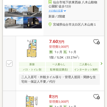
仙台市地下鉄東西線 八木山動物
公園駅 徒歩12分
その他の交通
新築 / 2階建
宮城県仙台市太白区八木山南１
7.60
万円
管理費3,000円
1ヶ月
1ヶ月
2
1階 / 1LDK（33.27m
）
新築
一人暮らし
二人暮らし
バス・トイレ別
駐車場(近隣含)
インターネット無料
二人入居可・外観タイル張り・管理人巡回・閑静な住
宅街・保証人不要／代行
8
万円
管理費3,000円
1ヶ月
1ヶ月