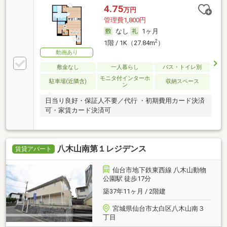
4.75
万円
管理費1,800円
なし
1ヶ月
2
1階 / 1K（27.84m
）
動画あり
敷金なし
一人暮らし
バス・トイレ別
モニタ付インターホ
駐車場(近隣含)
収納スペース
ン
日当り良好・保証人不要／代行 ・初期費用カード決済
可・家賃カード決済可
八木山南第１レジデンス
賃貸アパート
仙台市地下鉄東西線 八木山動物
公園駅 徒歩17分
築37年11ヶ月 / 2階建
宮城県仙台市太白区八木山南３
丁目