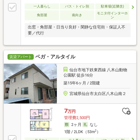
一人暮らし
バス・トイレ別
駐車場(近隣含)
モニタ付インターホ
角部屋
南向き
ン
出窓・角部屋・日当り良好・閑静な住宅街・保証人不
要／代行
ベガ・アルタイル
賃貸アパート
仙台市地下鉄東西線 八木山動物
公園駅 徒歩16分
築15年6ヶ月 / 2階建
宮城県仙台市太白区八木山南２
7
万円
管理費2,500円
2ヶ月
なし
2
1階 / 2LDK（53m
）