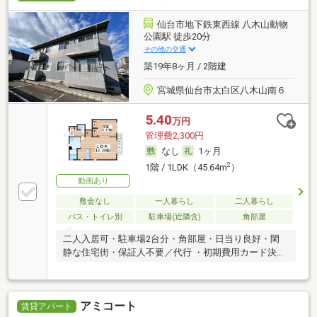
仙台市地下鉄東西線 八木山動物
公園駅 徒歩20分
その他の交通
築19年8ヶ月 / 2階建
宮城県仙台市太白区八木山南６
5.40
万円
管理費2,300円
なし
1ヶ月
2
1階 / 1LDK（45.64m
）
動画あり
敷金なし
一人暮らし
二人暮らし
バス・トイレ別
駐車場(近隣含)
角部屋
二人入居可・駐車場2台分・角部屋・日当り良好・閑
静な住宅街・保証人不要／代行 ・初期費用カード決済
可
アミコート
賃貸アパート