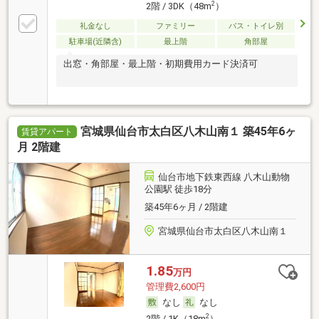
2
2階 / 3DK（48m
）
礼金なし
ファミリー
バス・トイレ別
駐車場(近隣含)
最上階
角部屋
出窓・角部屋・最上階・初期費用カード決済可
宮城県仙台市太白区八木山南１ 築45年6ヶ
賃貸アパート
月 2階建
仙台市地下鉄東西線 八木山動物
公園駅 徒歩18分
築45年6ヶ月 / 2階建
宮城県仙台市太白区八木山南１
1.85
万円
管理費2,600円
なし
なし
2
2階 / 1K（18m
）