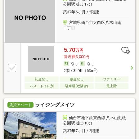
公園駅 徒歩17分
築37年6ヶ月 / 2階建
宮城県仙台市太白区八木山南
１丁目
5.70
万円
管理費3,000円
なし
なし
2
2階 / 3LDK（63m
）
礼金なし
敷金なし
ファミリー
バス・トイレ別
駐車場(近隣含)
最上階
ライジングメイツ
賃貸アパート
仙台市地下鉄東西線 八木山動物
公園駅 徒歩18分
築37年7ヶ月 / 2階建