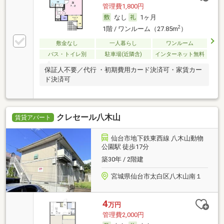
管理費1,800円
なし
1ヶ月
2
1階 / ワンルーム（27.85m
）
敷金なし
一人暮らし
ワンルーム
バス・トイレ別
駐車場(近隣含)
インターネット無料
保証人不要／代行 ・初期費用カード決済可・家賃カー
ド決済可
クレセール八木山
賃貸アパート
仙台市地下鉄東西線 八木山動物
公園駅 徒歩17分
築30年 / 2階建
宮城県仙台市太白区八木山南１
4
万円
管理費2,000円