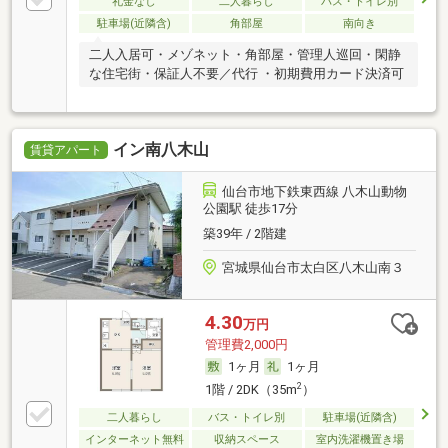
礼金なし
二人暮らし
バス・トイレ別
駐車場(近隣含)
角部屋
南向き
二人入居可・メゾネット・角部屋・管理人巡回・閑静
な住宅街・保証人不要／代行 ・初期費用カード決済可
イン南八木山
賃貸アパート
仙台市地下鉄東西線 八木山動物
公園駅 徒歩17分
築39年 / 2階建
宮城県仙台市太白区八木山南３
4.30
万円
管理費2,000円
1ヶ月
1ヶ月
2
1階 / 2DK（35m
）
二人暮らし
バス・トイレ別
駐車場(近隣含)
インターネット無料
収納スペース
室内洗濯機置き場