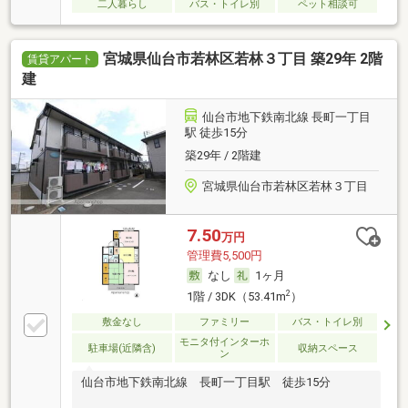
二人暮らし
バス・トイレ別
ペット相談可
宮城県仙台市若林区若林３丁目 築29年 2階
賃貸アパート
建
仙台市地下鉄南北線 長町一丁目
駅 徒歩15分
築29年 / 2階建
宮城県仙台市若林区若林３丁目
7.50
万円
管理費5,500円
なし
1ヶ月
2
1階 / 3DK（53.41m
）
敷金なし
ファミリー
バス・トイレ別
モニタ付インターホ
駐車場(近隣含)
収納スペース
ン
仙台市地下鉄南北線 長町一丁目駅 徒歩15分