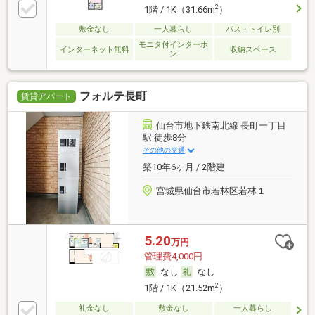
2
1階 / 1K（31.66m
）
敷金なし
一人暮らし
バス・トイレ別
モニタ付インターホ
インターネット無料
収納スペース
ン
フォルテ長町
賃貸アパート
仙台市地下鉄南北線 長町一丁目
駅 徒歩8分
その他の交通
築10年6ヶ月 / 2階建
宮城県仙台市若林区若林１
5.20
万円
管理費4,000円
なし
なし
2
1階 / 1K（21.52m
）
礼金なし
敷金なし
一人暮らし