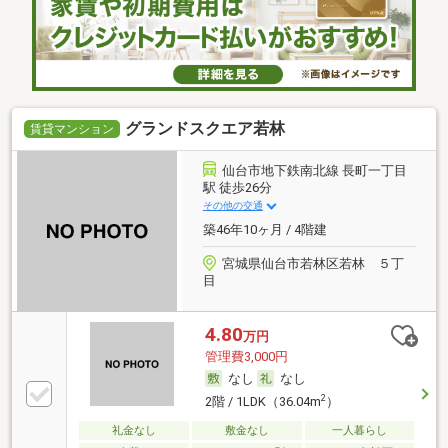
グランドスクエア若林
賃貸マンション
仙台市地下鉄南北線 長町一丁目
駅 徒歩26分
その他の交通
築46年10ヶ月 / 4階建
宮城県仙台市若林区若林 ５丁
目
4.80
万円
管理費3,000円
なし
なし
2
2階 / 1LDK（36.04m
）
礼金なし
敷金なし
一人暮らし