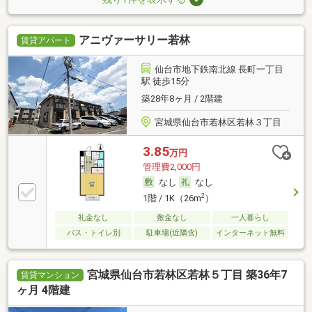
アニヴァーサリー若林
賃貸アパート
仙台市地下鉄南北線 長町一丁目
駅 徒歩15分
築28年8ヶ月 / 2階建
宮城県仙台市若林区若林３丁目
3.85
万円
管理費2,000円
なし
なし
2
1階 / 1K（26m
）
礼金なし
敷金なし
一人暮らし
バス・トイレ別
駐車場(近隣含)
インターネット無料
宮城県仙台市若林区若林５丁目 築36年7
賃貸マンション
ヶ月 4階建