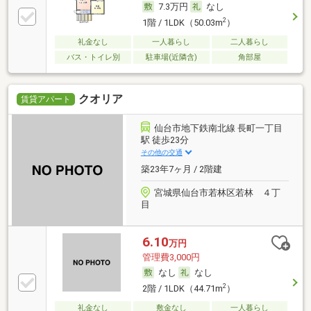
7.3万円
なし
2
1階 / 1LDK（50.03m
）
礼金なし
一人暮らし
二人暮らし
バス・トイレ別
駐車場(近隣含)
角部屋
クオリア
賃貸アパート
仙台市地下鉄南北線 長町一丁目
駅 徒歩23分
その他の交通
築23年7ヶ月 / 2階建
宮城県仙台市若林区若林 ４丁
目
6.10
万円
管理費3,000円
なし
なし
2
2階 / 1LDK（44.71m
）
礼金なし
敷金なし
一人暮らし