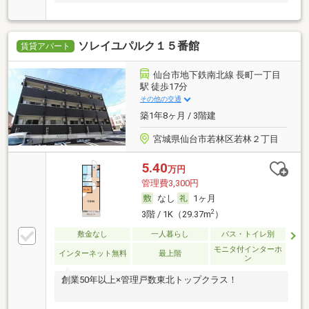
ソレイユパルク１５番館
賃貸アパート
仙台市地下鉄南北線 長町一丁目
駅 徒歩17分
その他の交通
築1年8ヶ月 / 3階建
宮城県仙台市若林区若林２丁目
5.40
万円
管理費3,300円
なし
1ヶ月
2
3階 / 1K（29.37m
）
敷金なし
一人暮らし
バス・トイレ別
モニタ付インターホ
インターネット無料
最上階
ン
創業50年以上×管理戸数東北トップクラス！