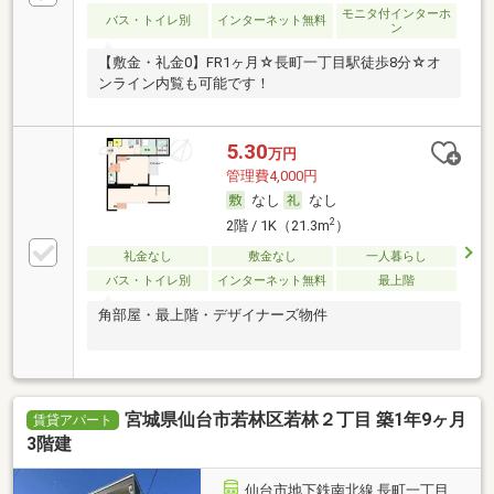
モニタ付インターホ
バス・トイレ別
インターネット無料
ン
【敷金・礼金0】FR1ヶ月☆長町一丁目駅徒歩8分☆オ
ンライン内覧も可能です！
5.30
万円
管理費4,000円
なし
なし
2
2階 / 1K（21.3m
）
礼金なし
敷金なし
一人暮らし
バス・トイレ別
インターネット無料
最上階
角部屋・最上階・デザイナーズ物件
宮城県仙台市若林区若林２丁目 築1年9ヶ月
賃貸アパート
3階建
仙台市地下鉄南北線 長町一丁目