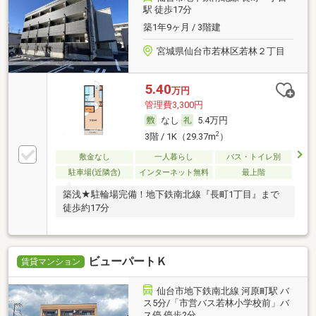
駅 徒歩17分
築1年9ヶ月 / 3階建
宮城県仙台市若林区若林２丁目
5.40
万円
管理費3,300円
なし
5.4万円
2
3階 / 1K（29.37m
）
敷金なし
一人暮らし
バス・トイレ別
駐車場(近隣含)
インターネット無料
最上階
築浅★駐輪場完備！地下鉄南北線『長町1丁目』まで
徒歩約17分
ビューパートＫ
賃貸マンション
仙台市地下鉄南北線 河原町駅 バ
ス5分/「市営バス若林小学校前」バ
ス停 停歩2分