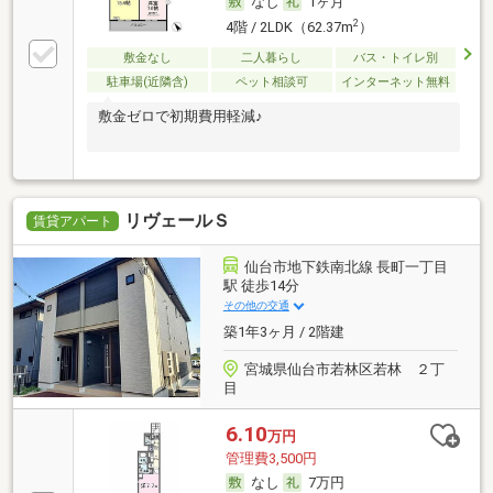
なし
1ヶ月
2
4階 / 2LDK（62.37m
）
敷金なし
二人暮らし
バス・トイレ別
駐車場(近隣含)
ペット相談可
インターネット無料
敷金ゼロで初期費用軽減♪
リヴェールＳ
賃貸アパート
仙台市地下鉄南北線 長町一丁目
駅 徒歩14分
その他の交通
築1年3ヶ月 / 2階建
宮城県仙台市若林区若林 ２丁
目
6.10
万円
管理費3,500円
なし
7万円