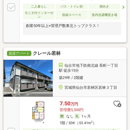
二人暮らし
バス・トイレ別
南向き
モニタ付インターホ
収納スペース
室内洗濯機置き場
ン
創業50年以上×管理戸数東北トップクラス！
クレール若林
賃貸アパート
仙台市地下鉄南北線 長町一丁目
駅 徒歩15分
築29年 / 2階建
宮城県仙台市若林区若林３丁目
7.50
万円
管理費5,500円
なし
1ヶ月
2
1階 / 3DK（53.41m
）