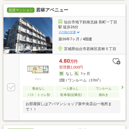
若林アベニュー
賃貸マンション
仙台市地下鉄南北線 長町一丁目
駅 徒歩26分
その他の交通
築36年7ヶ月 / 4階建
宮城県仙台市若林区若林５丁目
4.80
万円
管理費2,000円
なし
1ヶ月
2
2階 / ワンルーム（37m
）
敷金なし
一人暮らし
ワンルーム
バス・トイレ別
駐車場(近隣含)
南向き
お部屋探しはアパマンショップ泉中央店山一地所ま
で！！