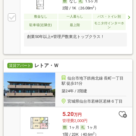
なし
1.5ヶ月
2
2階 / 1K（26.08m
）
敷金なし
一人暮らし
バス・トイレ別
モニタ付インターホ
駐車場(近隣含)
最上階
ン
創業50年以上×管理戸数東北トップクラス！
レトア・Ｗ
賃貸アパート
仙台市地下鉄南北線 長町一丁目
駅 徒歩31分
築24年 / 2階建
宮城県仙台市若林区若林６丁目
5.20
万円
管理費2,000円
1ヶ月
1ヶ月
2
1階 / 2DK（40.6m
）