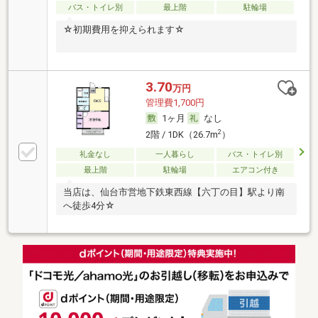
バス・トイレ別
最上階
駐輪場
☆初期費用を抑えられます☆
3.70
万円
管理費1,700円
1ヶ月
なし
2
2階 / 1DK（26.7m
）
礼金なし
一人暮らし
バス・トイレ別
最上階
駐輪場
エアコン付き
当店は、仙台市営地下鉄東西線【六丁の目】駅より南
へ徒歩4分☆