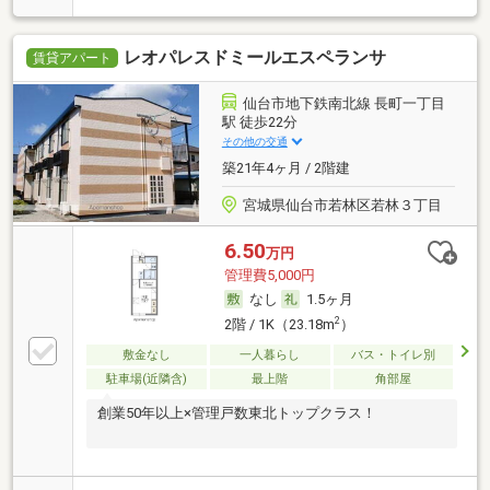
レオパレスドミールエスペランサ
賃貸アパート
仙台市地下鉄南北線 長町一丁目
駅 徒歩22分
その他の交通
築21年4ヶ月 / 2階建
宮城県仙台市若林区若林３丁目
6.50
万円
管理費5,000円
なし
1.5ヶ月
2
2階 / 1K（23.18m
）
敷金なし
一人暮らし
バス・トイレ別
駐車場(近隣含)
最上階
角部屋
創業50年以上×管理戸数東北トップクラス！