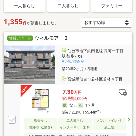
一人暮らし
二人暮らし
ファミリー
1,355
件
が該当しました。
ウィルモア Ｂ
賃貸アパート
仙台市地下鉄南北線 長町一丁目
駅 徒歩20分
その他の交通
築23年2ヶ月 / 2階建
宮城県仙台市若林区若林４丁目
7.30
万円
管理費5,000円
なし
1ヶ月
2
2階 / 2LDK（55.44m
）
敷金なし
二人暮らし
バス・トイレ別
駐車場(近隣含)
インターネット無料
最上階