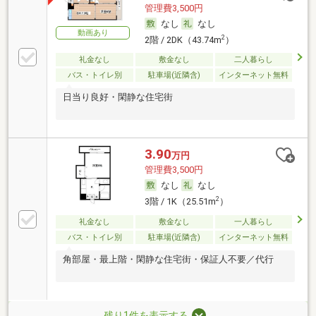
管理費3,500円
なし
なし
動画あり
2
2階 / 2DK（43.74m
）
礼金なし
敷金なし
二人暮らし
バス・トイレ別
駐車場(近隣含)
インターネット無料
日当り良好・閑静な住宅街
3.90
万円
管理費3,500円
なし
なし
2
3階 / 1K（25.51m
）
礼金なし
敷金なし
一人暮らし
バス・トイレ別
駐車場(近隣含)
インターネット無料
角部屋・最上階・閑静な住宅街・保証人不要／代行
残り1件を表示する