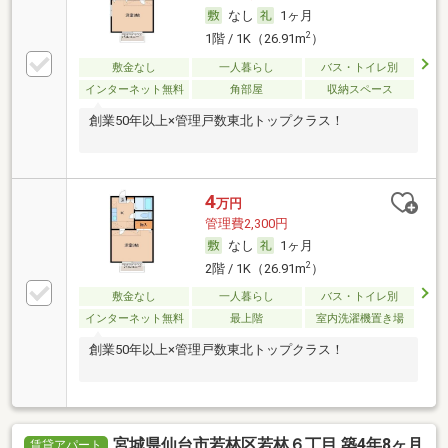
なし
1ヶ月
2
1階 / 1K（26.91m
）
敷金なし
一人暮らし
バス・トイレ別
インターネット無料
角部屋
収納スペース
創業50年以上×管理戸数東北トップクラス！
4
万円
管理費2,300円
なし
1ヶ月
2
2階 / 1K（26.91m
）
敷金なし
一人暮らし
バス・トイレ別
インターネット無料
最上階
室内洗濯機置き場
創業50年以上×管理戸数東北トップクラス！
宮城県仙台市若林区若林６丁目 築4年8ヶ月
賃貸アパート