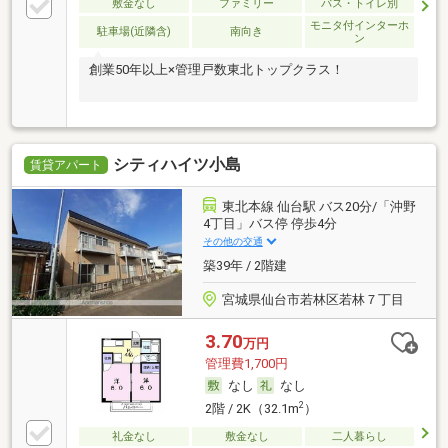
敷金なし
ファミリー
バス・トイレ別
モニタ付インターホ
駐車場(近隣含)
南向き
ン
創業50年以上×管理戸数東北トップクラス！
シティハイツ小島
賃貸アパート
東北本線 仙台駅 バス20分/「沖野
4丁目」バス停 停歩4分
その他の交通
築39年 / 2階建
宮城県仙台市若林区若林７丁目
3.70
万円
管理費1,700円
なし
なし
2
2階 / 2K（32.1m
）
礼金なし
敷金なし
二人暮らし