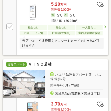
5.20
万円
管理費5,000円
なし
なし
2
1階 / 1K（20.28m
）
礼金なし
敷金なし
一人暮らし
バス・トイレ別
駐車場(近隣含)
室内洗濯機置き場
当店では、初期費用をクレジットカードでお支払い頂
けます☆
ＶＩＮＯ若林
賃貸アパート
バス/「法務省アパート前」バス
停 停歩2分
築26年6ヶ月 / 2階建
宮城県仙台市若林区若林３丁目
3.70
万円
管理費2,300円