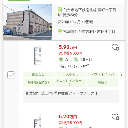
仙台市地下鉄南北線 長町一丁目
駅 徒歩23分
築20年10ヶ月 / 2階建
宮城県仙台市若林区若林４丁目
5.90
万円
管理費5,000円
なし
1.5ヶ月
2
1階 / 1K（23.71m
）
敷金なし
一人暮らし
バス・トイレ別
モニタ付インターホ
駐車場(近隣含)
駐輪場
ン
創業50年以上×管理戸数東北トップクラス！
6.20
万円
管理費5,000円