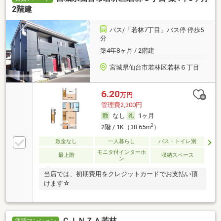
2階建
バス/「若林7丁目」バス停 停歩5
分
築4年8ヶ月 / 2階建
宮城県仙台市若林区若林６丁目
6.20
万円
管理費2,300円
なし
1ヶ月
2
2階 / 1K（38.65m
）
敷金なし
一人暮らし
バス・トイレ別
モニタ付インターホ
最上階
収納スペース
ン
当店では、初期費用をクレジットカードでお支払い頂
けます☆
ＣＩＮＺＡ若林
賃貸マンション