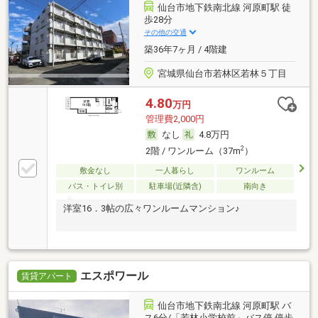
仙台市地下鉄南北線 河原町駅 徒
歩28分
その他の交通
築36年7ヶ月 / 4階建
宮城県仙台市若林区若林５丁目
4.80
万円
管理費2,000円
なし
4.8万円
2
2階 / ワンルーム（37m
）
敷金なし
一人暮らし
ワンルーム
バス・トイレ別
駐車場(近隣含)
南向き
洋室16．3帖の広々ワンルームマンション♪
エスポワール
賃貸アパート
仙台市地下鉄南北線 河原町駅 バ
ス6分/「若林小学校前」バス停 停歩