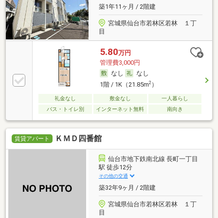
築1年11ヶ月 / 2階建
宮城県仙台市若林区若林 １丁
目
5.80
万円
管理費3,000円
なし
なし
2
1階 / 1K（21.85m
）
礼金なし
敷金なし
一人暮らし
バス・トイレ別
インターネット無料
南向き
ＫＭＤ四番館
賃貸アパート
仙台市地下鉄南北線 長町一丁目
駅 徒歩12分
その他の交通
築32年9ヶ月 / 2階建
宮城県仙台市若林区若林 １丁
目