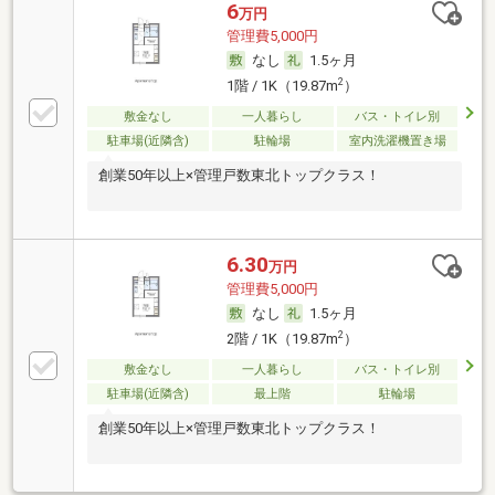
6
万円
管理費5,000円
なし
1.5ヶ月
2
1階 / 1K（19.87m
）
敷金なし
一人暮らし
バス・トイレ別
駐車場(近隣含)
駐輪場
室内洗濯機置き場
創業50年以上×管理戸数東北トップクラス！
6.30
万円
管理費5,000円
なし
1.5ヶ月
2
2階 / 1K（19.87m
）
敷金なし
一人暮らし
バス・トイレ別
駐車場(近隣含)
最上階
駐輪場
創業50年以上×管理戸数東北トップクラス！