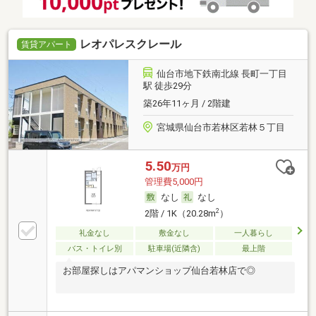
レオパレスクレール
賃貸アパート
仙台市地下鉄南北線 長町一丁目
駅 徒歩29分
築26年11ヶ月 / 2階建
宮城県仙台市若林区若林５丁目
5.50
万円
管理費5,000円
なし
なし
2
2階 / 1K（20.28m
）
礼金なし
敷金なし
一人暮らし
バス・トイレ別
駐車場(近隣含)
最上階
お部屋探しはアパマンショップ仙台若林店で◎