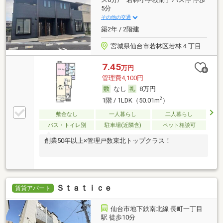
5分
その他の交通
築2年 / 2階建
宮城県仙台市若林区若林４丁目
7.45
万円
管理費4,100円
なし
8万円
2
1階 / 1LDK（50.01m
）
敷金なし
一人暮らし
二人暮らし
バス・トイレ別
駐車場(近隣含)
ペット相談可
創業50年以上×管理戸数東北トップクラス！
Ｓｔａｔｉｃｅ
賃貸アパート
仙台市地下鉄南北線 長町一丁目
駅 徒歩10分