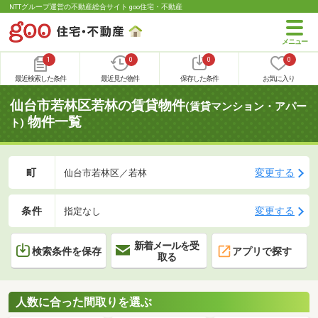
NTTグループ運営の不動産総合サイト goo住宅・不動産
1
0
0
0
最近検索した条件
最近見た物件
保存した条件
お気に入り
仙台市若林区若林の賃貸物件
(賃貸マンション・アパー
物件一覧
ト)
町
変更する
仙台市若林区／若林
条件
変更する
指定なし
新着メールを受
検索条件を保存
アプリで探す
取る
人数に合った間取りを選ぶ