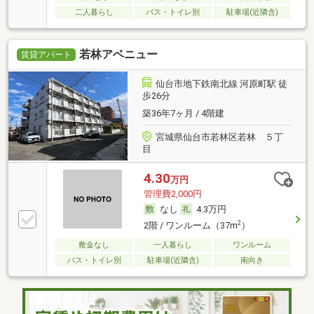
二人暮らし
バス・トイレ別
駐車場(近隣含)
若林アベニュー
賃貸アパート
仙台市地下鉄南北線 河原町駅 徒
歩26分
築36年7ヶ月 / 4階建
宮城県仙台市若林区若林 ５丁
目
4.30
万円
管理費2,000円
なし
4.3万円
2
2階 / ワンルーム（37m
）
敷金なし
一人暮らし
ワンルーム
バス・トイレ別
駐車場(近隣含)
南向き