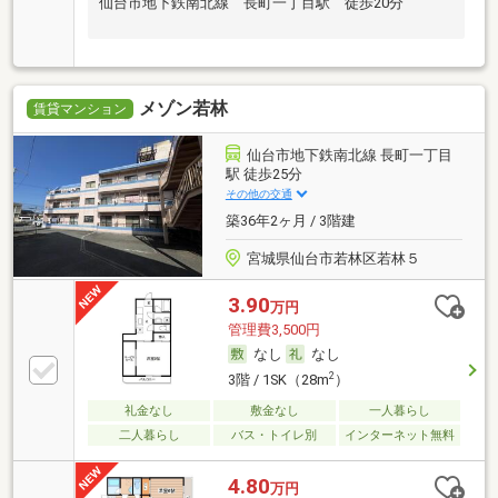
仙台市地下鉄南北線 長町一丁目駅 徒歩20分
メゾン若林
賃貸マンション
仙台市地下鉄南北線 長町一丁目
駅 徒歩25分
その他の交通
築36年2ヶ月 / 3階建
宮城県仙台市若林区若林５
3.90
万円
管理費3,500円
なし
なし
2
3階 / 1SK（28m
）
礼金なし
敷金なし
一人暮らし
二人暮らし
バス・トイレ別
インターネット無料
4.80
万円