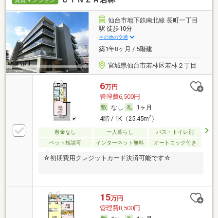
仙台市地下鉄南北線 長町一丁目
駅 徒歩10分
その他の交通
築1年8ヶ月 / 5階建
宮城県仙台市若林区若林２丁目
6
万円
管理費6,500円
なし
1ヶ月
2
4階 / 1K（25.45m
）
敷金なし
一人暮らし
バス・トイレ別
ペット相談可
インターネット無料
オートロック付き
☆初期費用クレジットカード決済可能です☆
15
万円
管理費8,500円