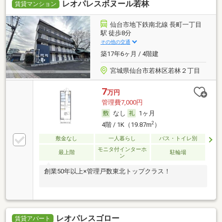
レオパレスボヌール若林
賃貸マンション
仙台市地下鉄南北線 長町一丁目
駅 徒歩8分
その他の交通
築17年6ヶ月 / 4階建
宮城県仙台市若林区若林２丁目
7
万円
管理費7,000円
なし
1ヶ月
2
4階 / 1K（19.87m
）
敷金なし
一人暮らし
バス・トイレ別
モニタ付インターホ
最上階
駐輪場
ン
創業50年以上×管理戸数東北トップクラス！
レオパレスゴロー
賃貸アパート