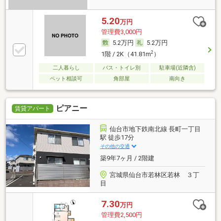
5.20
万円
管理費3,000円
5.2万円
5.2万円
2
1階 / 2K（41.81m
）
二人暮らし
バス・トイレ別
駐車場(近隣含)
ペット相談可
角部屋
南向き
ピアニー
賃貸アパート
仙台市地下鉄南北線 長町一丁目
駅 徒歩17分
その他の交通
築9年7ヶ月 / 2階建
宮城県仙台市若林区若林 ３丁
目
7.30
万円
管理費2,500円