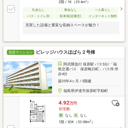
2
2階 / 1K（29.4m
）
礼金なし
敷金なし
一人暮らし
バス・トイレ別
駐車場(近隣含)
インターネット無料
充実した設備と豊富な収納スペースが魅力！
ビレッジハウスほばら２号棟
賃貸マンション
阿武隈急行 保原駅 バス5分/「福
島交通バス 保原晦日町」バス停 停
歩4分
築35年4ヶ月 / 5階建
福島県伊達市保原町字柏町
4.92
万円
管理費-
なし
なし
2
1階 / 3DK（53.08m
）