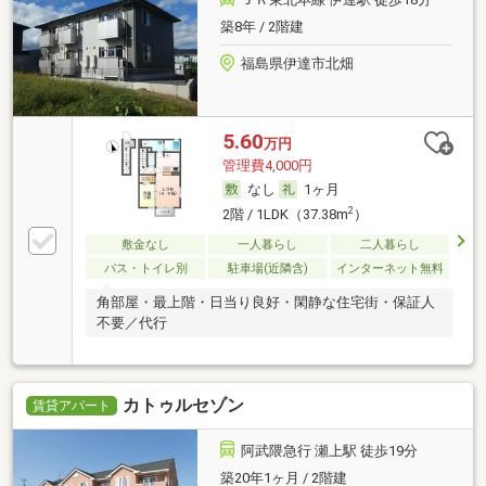
築8年 / 2階建
福島県伊達市北畑
5.60
万円
管理費4,000円
なし
1ヶ月
2
2階 / 1LDK（37.38m
）
敷金なし
一人暮らし
二人暮らし
バス・トイレ別
駐車場(近隣含)
インターネット無料
角部屋・最上階・日当り良好・閑静な住宅街・保証人
不要／代行
カトゥルセゾン
賃貸アパート
阿武隈急行 瀬上駅 徒歩19分
築20年1ヶ月 / 2階建