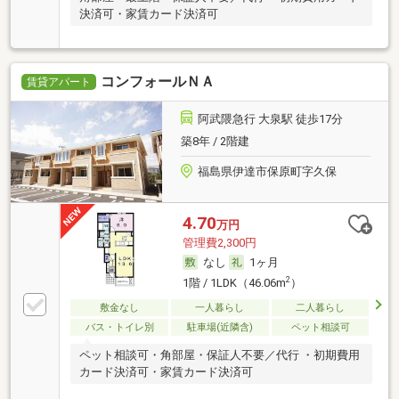
決済可・家賃カード決済可
コンフォールＮＡ
賃貸アパート
阿武隈急行 大泉駅 徒歩17分
築8年 / 2階建
福島県伊達市保原町字久保
4.70
万円
管理費2,300円
なし
1ヶ月
2
1階 / 1LDK（46.06m
）
敷金なし
一人暮らし
二人暮らし
バス・トイレ別
駐車場(近隣含)
ペット相談可
ペット相談可・角部屋・保証人不要／代行 ・初期費用
カード決済可・家賃カード決済可