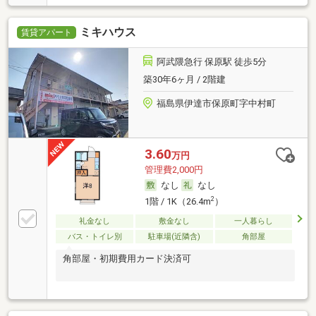
ミキハウス
賃貸アパート
阿武隈急行 保原駅 徒歩5分
築30年6ヶ月 / 2階建
福島県伊達市保原町字中村町
3.60
万円
管理費2,000円
なし
なし
2
1階 / 1K（26.4m
）
礼金なし
敷金なし
一人暮らし
バス・トイレ別
駐車場(近隣含)
角部屋
角部屋・初期費用カード決済可