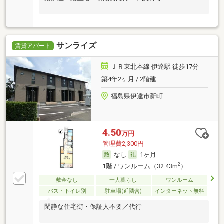
サンライズ
賃貸アパート
ＪＲ東北本線 伊達駅 徒歩17分
築4年2ヶ月 / 2階建
福島県伊達市新町
4.50
万円
管理費2,300円
なし
1ヶ月
2
1階 / ワンルーム（32.43m
）
敷金なし
一人暮らし
ワンルーム
バス・トイレ別
駐車場(近隣含)
インターネット無料
閑静な住宅街・保証人不要／代行