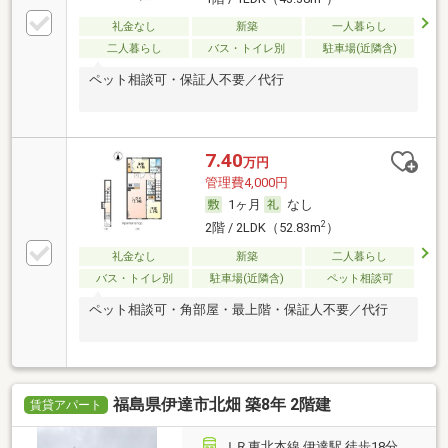
礼金なし
新築
一人暮らし
二人暮らし
バス・トイレ別
駐車場(近隣含)
ペット相談可・保証人不要／代行
7.40
万円
管理費4,000円
1ヶ月
なし
2
2階 / 2LDK（52.83m
）
礼金なし
新築
二人暮らし
バス・トイレ別
駐車場(近隣含)
ペット相談可
ペット相談可・角部屋・最上階・保証人不要／代行
福島県伊達市北畑 築8年 2階建
賃貸アパート
ＪＲ東北本線 伊達駅 徒歩18分