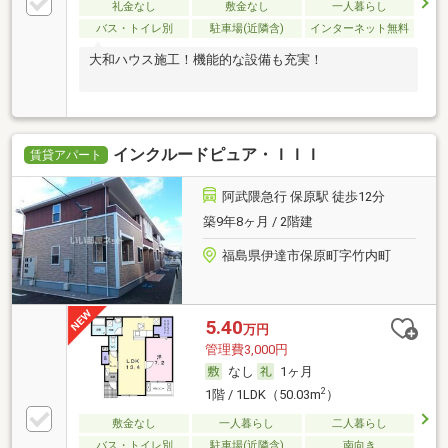
礼金なし
敷金なし
一人暮らし
バス・トイレ別
駐車場(近隣含)
インターネット無料
大和ハウス施工！機能的な設備も充実！
インクルードピュア・ＩＩＩ
賃貸アパート
阿武隈急行 保原駅 徒歩12分
築9年8ヶ月 / 2階建
福島県伊達市保原町字竹内町
5.40
万円
管理費3,000円
なし
1ヶ月
2
1階 / 1LDK（50.03m
）
敷金なし
一人暮らし
二人暮らし
バス・トイレ別
駐車場(近隣含)
南向き