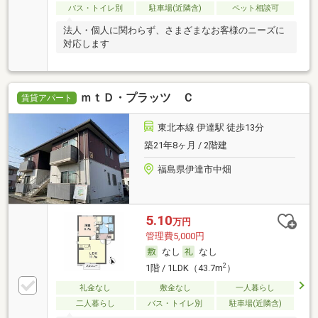
バス・トイレ別
駐車場(近隣含)
ペット相談可
法人・個人に関わらず、さまざまなお客様のニーズに
対応します
ｍｔＤ・プラッツ Ｃ
賃貸アパート
東北本線 伊達駅 徒歩13分
築21年8ヶ月 / 2階建
福島県伊達市中畑
5.10
万円
管理費5,000円
なし
なし
2
1階 / 1LDK（43.7m
）
礼金なし
敷金なし
一人暮らし
二人暮らし
バス・トイレ別
駐車場(近隣含)