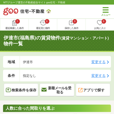
NTTグループ運営の不動産総合サイト goo住宅・不動産
1
0
0
0
最近検索した条件
最近見た物件
保存した条件
お気に入り
伊達市(福島県)の賃貸物件
(賃貸マンション・アパート)
物件一覧
地域
変更する
伊達市
条件
変更する
指定なし
新着メールを受
検索条件を保存
アプリで探す
取る
人数に合った間取りを選ぶ