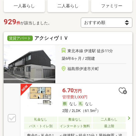
一人暮らし
二人暮らし
ファミリー
929
件
が該当しました。
アクシィヴＩＶ
賃貸アパート
東北本線 伊達駅 徒歩11分
築6年6ヶ月 / 2階建
福島県伊達市片町
6.70
万円
管理費3,000円
なし
なし
2
2階 / 2LDK（61.5m
）
礼金なし
敷金なし
二人暮らし
バス・トイレ別
インターネット無料
最上階
敷金0・礼金0！ ＜伊達駅＞徒歩11分！屋外物置・追