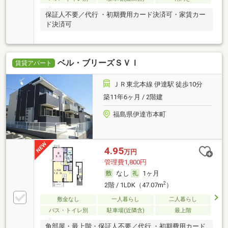
保証人不要／代行 ・初期費用カード決済可・家賃カー
ド決済可
ベル・ブリーズＳＶＩ
賃貸アパート
ＪＲ東北本線 伊達駅 徒歩10分
築11年6ヶ月 / 2階建
福島県伊達市本町
4.95
万円
管理費1,800円
なし
1ヶ月
2
2階 / 1LDK（47.07m
）
敷金なし
一人暮らし
二人暮らし
バス・トイレ別
駐車場(近隣含)
最上階
角部屋・最上階・保証人不要／代行 ・初期費用カード