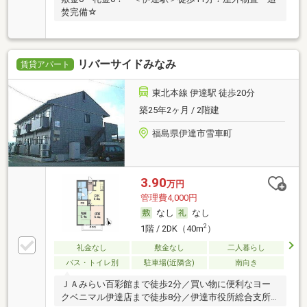
焚完備☆
リバーサイドみなみ
賃貸アパート
東北本線 伊達駅 徒歩20分
築25年2ヶ月 / 2階建
福島県伊達市雪車町
3.90
万円
管理費4,000円
なし
なし
2
1階 / 2DK（40m
）
礼金なし
敷金なし
二人暮らし
バス・トイレ別
駐車場(近隣含)
南向き
ＪＡみらい百彩館まで徒歩2分／買い物に便利なヨー
クベニマル伊達店まで徒歩8分／伊達市役所総合支所