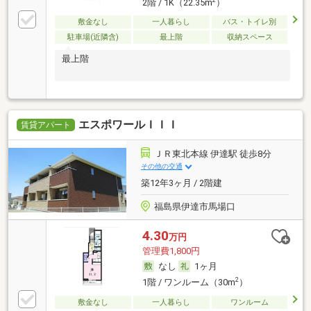
2
2階 / 1K（22.35m
）
敷金なし
一人暮らし
バス・トイレ別
駐車場(近隣含)
最上階
収納スペース
最上階
エスポワールＩＩＩ
賃貸アパート
ＪＲ東北本線 伊達駅 徒歩8分
その他の交通
築12年3ヶ月 / 2階建
福島県伊達市馬場口
4.30
万円
管理費1,800円
なし
1ヶ月
2
1階 / ワンルーム（30m
）
敷金なし
一人暮らし
ワンルーム