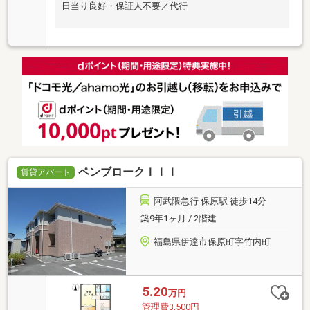
日当り良好・保証人不要／代行
ペンブロークＩＩＩ
賃貸アパート
阿武隈急行 保原駅 徒歩14分
築9年1ヶ月 / 2階建
福島県伊達市保原町字竹内町
5.20
万円
管理費3,500円