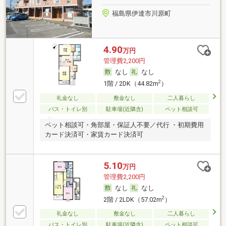
福島県伊達市川原町
4.90
万円
管理費2,200円
なし
なし
2
1階 / 2DK（44.82m
）
礼金なし
敷金なし
二人暮らし
バス・トイレ別
駐車場(近隣含)
ペット相談可
ペット相談可・角部屋・保証人不要／代行 ・初期費用
カード決済可・家賃カード決済可
5.10
万円
管理費2,200円
なし
なし
2
2階 / 2LDK（57.02m
）
礼金なし
敷金なし
二人暮らし
バス・トイレ別
駐車場(近隣含)
ペット相談可