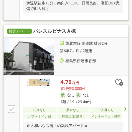
伊達駅徒歩13分、南向き1LDK。日照良好、宅配BOX完
備で即入居可
パレスルピナスＡ棟
賃貸アパート
東北本線 伊達駅 徒歩2分
築6年7ヶ月 / 2階建
福島県伊達市沓形
4.70
万円
管理費3,000円
なし
なし
2
1階 / 1K（29.4m
）
礼金なし
敷金なし
一人暮らし
バス・トイレ別
駐車場(近隣含)
インターネット無料
☆大和ハウス施工の築浅アパート☆