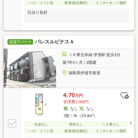
バス・トイレ別
駐車場(近隣含)
インターネット無料
日当り良好
パレスルピナスＡ
賃貸アパート
ＪＲ東北本線 伊達駅 徒歩2分
築7年3ヶ月 / 2階建
福島県伊達市沓形
4.70
万円
管理費3,000円
なし
なし
2
1階 / 1K（29.4m
）
礼金なし
敷金なし
一人暮らし
バス・トイレ別
駐車場(近隣含)
インターネット無料