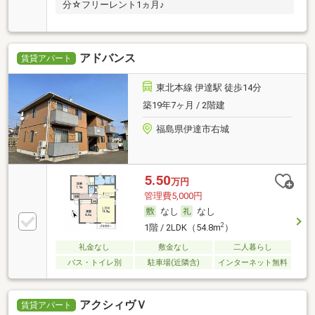
分☆フリーレント1ヵ月♪
アドバンス
賃貸アパート
東北本線 伊達駅 徒歩14分
築19年7ヶ月 / 2階建
福島県伊達市右城
5.50
万円
管理費5,000円
なし
なし
2
1階 / 2LDK（54.8m
）
礼金なし
敷金なし
二人暮らし
バス・トイレ別
駐車場(近隣含)
インターネット無料
アクシィヴＶ
賃貸アパート