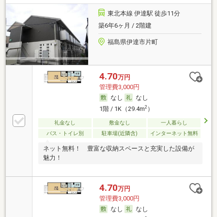
東北本線 伊達駅 徒歩11分
築6年6ヶ月 / 2階建
福島県伊達市片町
4.70
万円
管理費3,000円
なし
なし
2
1階 / 1K（29.4m
）
礼金なし
敷金なし
一人暮らし
バス・トイレ別
駐車場(近隣含)
インターネット無料
ネット無料！ 豊富な収納スペースと充実した設備が
魅力！
4.70
万円
管理費3,000円
なし
なし