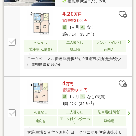
福島県伊達市梨子木町
4.20
万円
管理費3,000円
1ヶ月
なし
2
2階 / 2K（38.5m
）
礼金なし
二人暮らし
バス・トイレ別
駐車場(近隣含)
最上階
南向き
ヨークベニマル伊達店徒歩6分／伊達市役所徒歩5分／
伊達郵便局徒歩7分
4
万円
管理費3,670円
1ヶ月
なし(実費)
2
1階 / 2K（38.5m
）
礼金なし
二人暮らし
駐車場(近隣含)
モニタ付インターホ
南向き
駐輪場
ン
☆駐車場１台付き無料】ヨークベニマル伊達店徒歩６