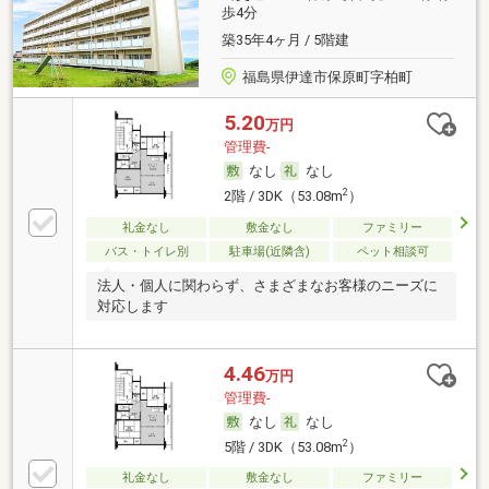
歩4分
築35年4ヶ月 / 5階建
福島県伊達市保原町字柏町
5.20
万円
管理費-
なし
なし
2
2階 / 3DK（53.08m
）
礼金なし
敷金なし
ファミリー
バス・トイレ別
駐車場(近隣含)
ペット相談可
法人・個人に関わらず、さまざまなお客様のニーズに
対応します
4.46
万円
管理費-
なし
なし
2
5階 / 3DK（53.08m
）
礼金なし
敷金なし
ファミリー