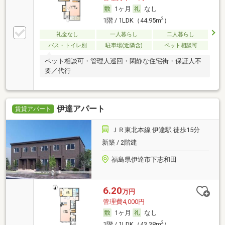
1ヶ月
なし
2
1階 / 1LDK（44.95m
）
礼金なし
一人暮らし
二人暮らし
バス・トイレ別
駐車場(近隣含)
ペット相談可
ペット相談可・管理人巡回・閑静な住宅街・保証人不
要／代行
伊達アパート
賃貸アパート
ＪＲ東北本線 伊達駅 徒歩15分
新築 / 2階建
福島県伊達市下志和田
6.20
万円
管理費4,000円
1ヶ月
なし
2
1階 / 1LDK（43.38m
）