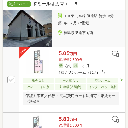
ドミールオカマエ Ｂ
賃貸アパート
ＪＲ東北本線 伊達駅 徒歩15分
築1年6ヶ月 / 2階建
福島県伊達市岡前
5.05
万円
管理費2,300円
なし
1ヶ月
2
1階 / ワンルーム（32.43m
）
敷金なし
一人暮らし
ワンルーム
バス・トイレ別
駐車場(近隣含)
インターネット無料
保証人不要／代行 ・初期費用カード決済可・家賃カー
ド決済可
5.80
万円
管理費2,300円