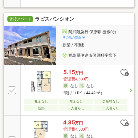
まで
ラピスパンシオン
賃貸アパート
阿武隈急行 保原駅 徒歩8分
その他の交通
新築 / 2階建
福島県伊達市保原町字宮下
5.15
万円
管理費4,500円
なし
なし
2
2階 / 1LDK（44.42m
）
礼金なし
敷金なし
更新料なし
新築
一人暮らし
二人暮らし
4.85
万円
管理費4,500円
なし
なし