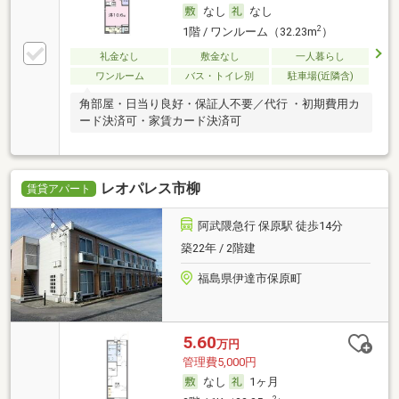
なし
なし
2
1階 / ワンルーム（32.23m
）
礼金なし
敷金なし
一人暮らし
ワンルーム
バス・トイレ別
駐車場(近隣含)
角部屋・日当り良好・保証人不要／代行 ・初期費用カ
ード決済可・家賃カード決済可
レオパレス市柳
賃貸アパート
阿武隈急行 保原駅 徒歩14分
築22年 / 2階建
福島県伊達市保原町
5.60
万円
管理費5,000円
なし
1ヶ月