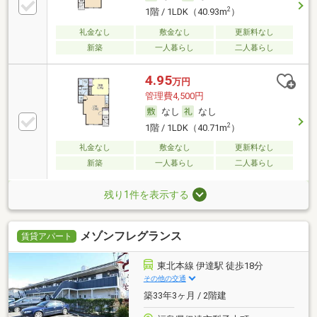
2
1階 / 1LDK（40.93m
）
礼金なし
敷金なし
更新料なし
新築
一人暮らし
二人暮らし
4.95
万円
管理費4,500円
なし
なし
2
1階 / 1LDK（40.71m
）
礼金なし
敷金なし
更新料なし
新築
一人暮らし
二人暮らし
残り1件を表示する
メゾンフレグランス
賃貸アパート
東北本線 伊達駅 徒歩18分
その他の交通
築33年3ヶ月 / 2階建