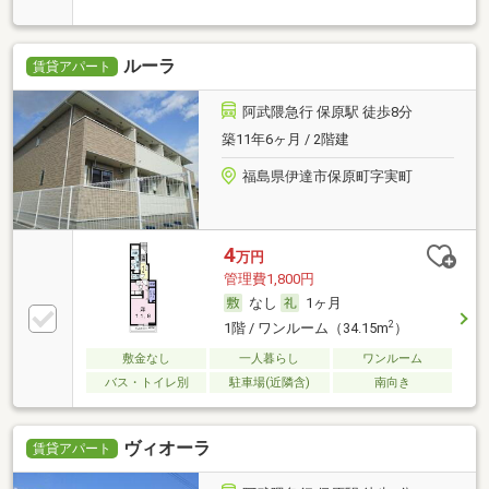
ルーラ
賃貸アパート
阿武隈急行 保原駅 徒歩8分
築11年6ヶ月 / 2階建
福島県伊達市保原町字実町
4
万円
管理費1,800円
なし
1ヶ月
2
1階 / ワンルーム（34.15m
）
敷金なし
一人暮らし
ワンルーム
バス・トイレ別
駐車場(近隣含)
南向き
ヴィオーラ
賃貸アパート