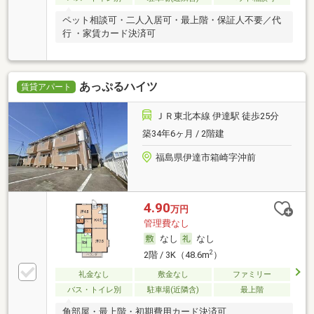
ペット相談可・二人入居可・最上階・保証人不要／代
行 ・家賃カード決済可
あっぷるハイツ
賃貸アパート
ＪＲ東北本線 伊達駅 徒歩25分
築34年6ヶ月 / 2階建
福島県伊達市箱崎字沖前
4.90
万円
管理費なし
なし
なし
2
2階 / 3K（48.6m
）
礼金なし
敷金なし
ファミリー
バス・トイレ別
駐車場(近隣含)
最上階
角部屋・最上階・初期費用カード決済可