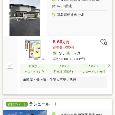
築8年 / 2階建
福島県伊達市北畑
5.60
万円
管理費4,000円
なし
1ヶ月
2
2階 / 1LDK（37.38m
）
敷金なし
一人暮らし
二人暮らし
バス・トイレ別
駐車場(近隣含)
インターネット無料
角部屋・最上階・保証人不要／代行
ラシュール Ｉ
賃貸アパート
ＪＲ東北本線 伊達駅 徒歩18分