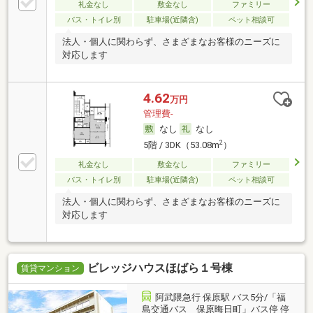
礼金なし
敷金なし
ファミリー
バス・トイレ別
駐車場(近隣含)
ペット相談可
法人・個人に関わらず、さまざまなお客様のニーズに
対応します
4.62
万円
管理費-
なし
なし
2
5階 / 3DK（53.08m
）
礼金なし
敷金なし
ファミリー
バス・トイレ別
駐車場(近隣含)
ペット相談可
法人・個人に関わらず、さまざまなお客様のニーズに
対応します
ビレッジハウスほばら１号棟
賃貸マンション
阿武隈急行 保原駅 バス5分/「福
島交通バス 保原晦日町」バス停 停