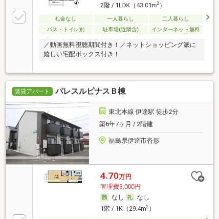
2
2階 / 1LDK（43.01m
）
礼金なし
一人暮らし
二人暮らし
バス・トイレ別
駐車場(近隣含)
インターネット無料
／動画無料視聴期間付き！／ネットショッピング派に
嬉しい宅配ボックス付き！
パレスルピナスＢ棟
賃貸アパート
東北本線 伊達駅 徒歩2分
築6年7ヶ月 / 2階建
福島県伊達市沓形
4.70
万円
管理費3,000円
なし
なし
2
1階 / 1K（29.4m
）