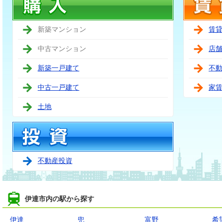
新築マンション
賃
中古マンション
店
新築一戸建て
不
中古一戸建て
家
土地
不動産投資
伊達市内の駅から探す
伊達
兜
富野
希