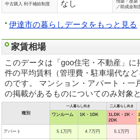
増築・改築
なし
中古購入 利子補給制度
／助成金制
伊達市の暮らしデータをもっと見る
家賃相場
このデータは「goo住宅・不動産」
件の平均賃料（管理費・駐車場代など
のです。 マンション・アパート・一
の掲載があるものについてのみ対象
一人暮らし向き
二人暮らし向き
種別
ワンルーム
1K・1DK
1LDK・2K・
2DK
アパート
5.1万円
4.7万円
5.1万円