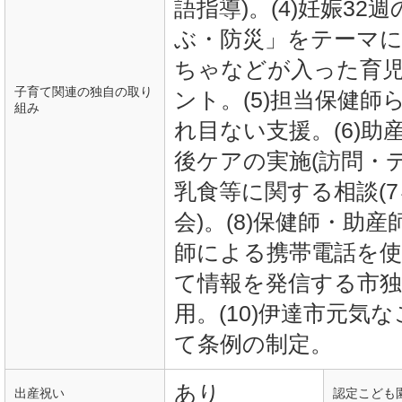
語指導)。(4)妊娠3
ぶ・防災」をテーマ
ちゃなどが入った育
子育て関連の独自の取り
ント。(5)担当保健
組み
れ目ない支援。(6)
後ケアの実施(訪問・デ
乳食等に関する相談(
会)。(8)保健師・助
師による携帯電話を使
て情報を発信する市
用。(10)伊達市元気
て条例の制定。
あり
出産祝い
認定こども