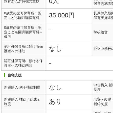
0人
保育所入所待機児童数
保育実施園
0歳児の認可保育所・認
長期休業期
35,000円
定こども園月額保育料
保育実施園
0歳児の認可保育所・認
-
定こども園月額保育料－
学校給食
備考
認可外保育所に預ける保
なし
公立中学校
護者への補助
認可外保育所に預ける保
-
護者への補助内容
住宅支援
中古購入 
なし
新築購入 利子補給制度
制度
新築購入 補助／助成金
増築・改築
あり
制度
補給制度