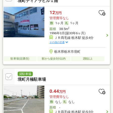
境町ティアラビル１階
12
万円
管理費等なし
1ヶ月
1ヶ月
2
面積
38.5m
1996年3月(築30年6ヶ月)
ＪＲ両毛線 栃木駅 徒歩4分
その他の交通
栃木県栃木市境町
駐車場(近隣含)
駅から徒歩5分以内
2階以上
貸駐車場
境町月極駐車場
0.44
万円
管理費等なし
なし
なし
面積
-
ＪＲ両毛線 栃木駅 徒歩5分