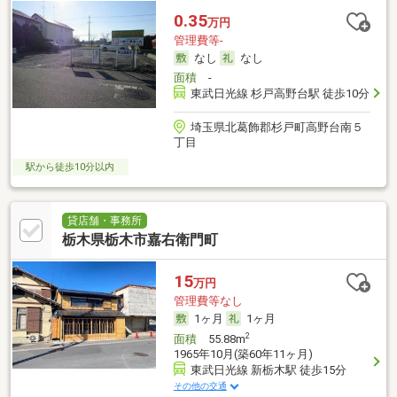
0.35
万円
管理費等-
なし
なし
面積
-
東武日光線 杉戸高野台駅 徒歩10分
埼玉県北葛飾郡杉戸町高野台南５
丁目
駅から徒歩10分以内
貸店舗・事務所
栃木県栃木市嘉右衛門町
15
万円
管理費等なし
1ヶ月
1ヶ月
2
面積
55.88m
1965年10月(築60年11ヶ月)
東武日光線 新栃木駅 徒歩15分
その他の交通