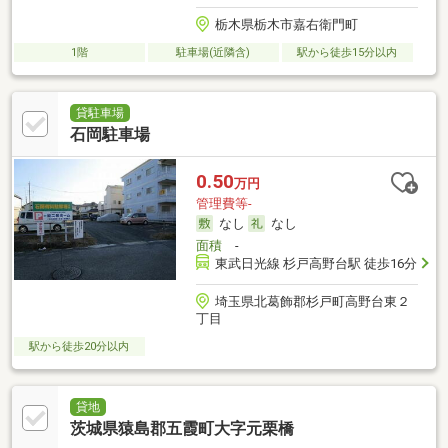
栃木県栃木市嘉右衛門町
1階
駐車場(近隣含)
駅から徒歩15分以内
貸駐車場
石岡駐車場
0.50
万円
管理費等-
なし
なし
面積
-
東武日光線 杉戸高野台駅 徒歩16分
埼玉県北葛飾郡杉戸町高野台東２
丁目
駅から徒歩20分以内
貸地
茨城県猿島郡五霞町大字元栗橋