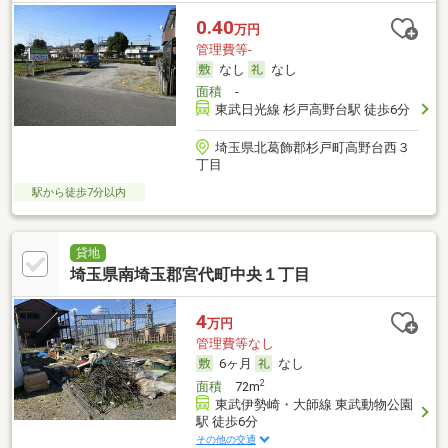
0.40
万円
管理費等-
なし
なし
面積
-
東武日光線 杉戸高野台駅 徒歩6分
埼玉県北葛飾郡杉戸町高野台西３
丁目
駅から徒歩7分以内
貸地
埼玉県南埼玉郡宮代町中央１丁目
4
万円
管理費等なし
6ヶ月
なし
2
面積
72m
東武伊勢崎・大師線 東武動物公園
駅 徒歩6分
その他の交通