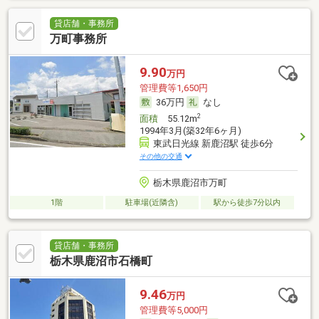
貸店舗・事務所
万町事務所
9.90
万円
管理費等1,650円
36万円
なし
2
面積
55.12m
1994年3月(築32年6ヶ月)
東武日光線 新鹿沼駅 徒歩6分
その他の交通
栃木県鹿沼市万町
1階
駐車場(近隣含)
駅から徒歩7分以内
貸店舗・事務所
栃木県鹿沼市石橋町
9.46
万円
管理費等5,000円