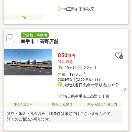
埼玉県加須市砂原
1階
貸店舗・事務所
幸手市上高野店舗
850
万円
管理費等-
10ヶ月
2.2ヶ月
2
面積
1370.5m
2004年3月(築22年6ヶ月)
東武鉄道日光線 幸手駅 徒歩12分
埼玉県幸手市上高野１丁目
即引き渡し可
駐車場(近隣含)
駅から徒歩15分以内
賃料・敷金・礼金含め、諸条件は確定ではございませんので、
諸々のご相談が可能です。