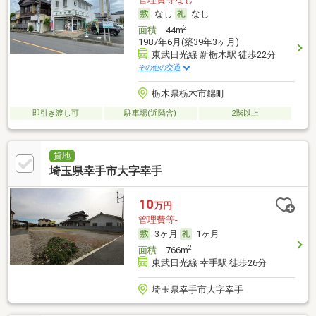
なし
なし
2
面積
44m
1987年6月(築39年3ヶ月)
東武日光線 新栃木駅 徒歩22分
その他の交通
栃木県栃木市錦町
即引き渡し可
駐車場(近隣含)
2階以上
貸地
埼玉県幸手市大字幸手
10
万円
管理費等-
3ヶ月
1ヶ月
2
面積
766m
東武日光線 幸手駅 徒歩26分
埼玉県幸手市大字幸手