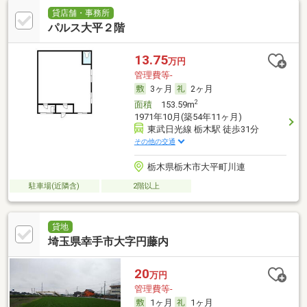
貸店舗・事務所
パルス大平２階
13.75
万円
管理費等-
3ヶ月
2ヶ月
2
面積
153.59m
1971年10月(築54年11ヶ月)
東武日光線 栃木駅 徒歩31分
その他の交通
栃木県栃木市大平町川連
駐車場(近隣含)
2階以上
貸地
埼玉県幸手市大字円藤内
20
万円
管理費等-
1ヶ月
1ヶ月