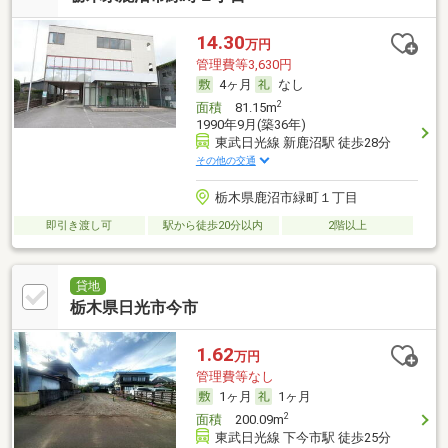
14.30
万円
管理費等3,630円
4ヶ月
なし
2
面積
81.15m
1990年9月(築36年)
東武日光線 新鹿沼駅 徒歩28分
その他の交通
栃木県鹿沼市緑町１丁目
即引き渡し可
駅から徒歩20分以内
2階以上
貸地
栃木県日光市今市
1.62
万円
管理費等なし
1ヶ月
1ヶ月
2
面積
200.09m
東武日光線 下今市駅 徒歩25分