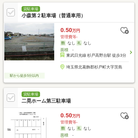
貸駐車場
小森第２駐車場（普通車用）
0.50
万円
管理費等-
なし
なし
面積
-
東武日光線 杉戸高野台駅 徒歩3分
埼玉県北葛飾郡杉戸町大字茨島
駅から徒歩5分以内
貸駐車場
二晃ホーム第三駐車場
0.50
万円
管理費等-
なし
なし
面積
-