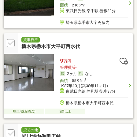
2
面積
2165m
東武日光線 幸手駅 徒歩33分
埼玉県幸手市大字円藤内
貸事務所
栃木県栃木市大平町西水代
9
万円
管理費等-
2ヶ月
なし
2
面積
55.94m
1987年10月(築38年11ヶ月)
東武日光線 静和駅 徒歩37分
栃木県栃木市大平町西水代
駐車場(近隣含)
2階以上
貸その他
皆川城内併用店舗