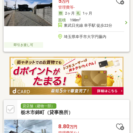
5
万円
管理費等-
2ヶ月
1ヶ月
2
面積
198m
東武日光線 幸手駅 徒歩22分
埼玉県幸手市大字円藤内
即引き渡し可
貸店舗（建物一部）
栃木市錦町（貸事務所）
8.80
万円
管理費等なし