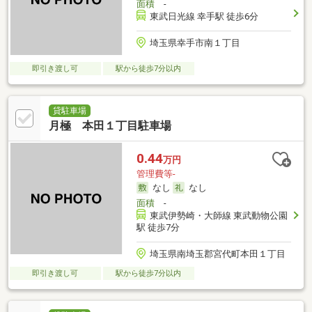
面積
-
東武日光線 幸手駅 徒歩6分
埼玉県幸手市南１丁目
即引き渡し可
駅から徒歩7分以内
貸駐車場
月極 本田１丁目駐車場
0.44
万円
管理費等-
なし
なし
面積
-
東武伊勢崎・大師線 東武動物公園
駅 徒歩7分
埼玉県南埼玉郡宮代町本田１丁目
即引き渡し可
駅から徒歩7分以内