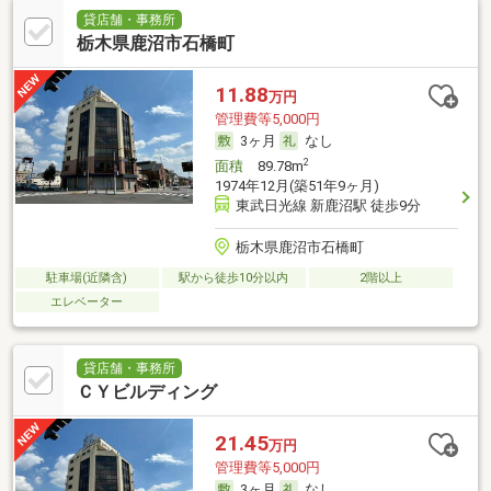
貸店舗・事務所
栃木県鹿沼市石橋町
11.88
万円
管理費等5,000円
3ヶ月
なし
2
面積
89.78m
1974年12月(築51年9ヶ月)
東武日光線 新鹿沼駅 徒歩9分
栃木県鹿沼市石橋町
駐車場(近隣含)
駅から徒歩10分以内
2階以上
エレベーター
貸店舗・事務所
ＣＹビルディング
21.45
万円
管理費等5,000円
3ヶ月
なし