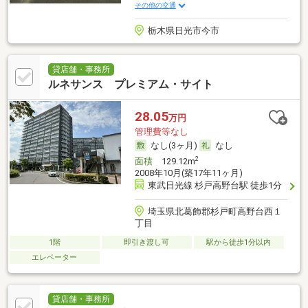
その他の交通
栃木県日光市今市
貸店舗・事務所
ルネサンス プレミアム・サイト
28.05
万円
管理費等なし
なし(3ヶ月)
なし
2
面積
129.12m
2008年10月(築17年11ヶ月)
東武日光線 杉戸高野台駅 徒歩1分
埼玉県北葛飾郡杉戸町高野台西１
丁目
1階
即引き渡し可
駅から徒歩1分以内
エレベーター
貸店舗・事務所