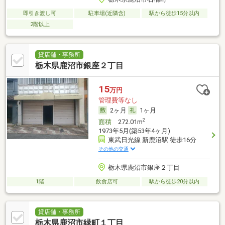
即引き渡し可
駐車場(近隣含)
駅から徒歩15分以内
2階以上
貸店舗・事務所
栃木県鹿沼市銀座２丁目
15
万円
管理費等なし
2ヶ月
1ヶ月
2
面積
272.01m
1973年5月(築53年4ヶ月)
東武日光線 新鹿沼駅 徒歩16分
その他の交通
栃木県鹿沼市銀座２丁目
1階
飲食店可
駅から徒歩20分以内
貸店舗・事務所
栃木県鹿沼市緑町１丁目