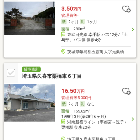
3.50
万円
管理費等-
2ヶ月
1ヶ月
2
面積
280m
東武日光線 幸手駅 バス12分/「土
与部」バス停 停歩4分
茨城県猿島郡五霞町大字元栗橋
貸事務所
埼玉県久喜市栗橋東６丁目
16.50
万円
管理費等5,000円
2ヶ月
なし
2
面積
165.62m
1998年3月(築28年6ヶ月)
湘南新宿ライン（宇都宮～逗子）
栗橋駅 徒歩20分
埼玉県久喜市栗橋東６丁目