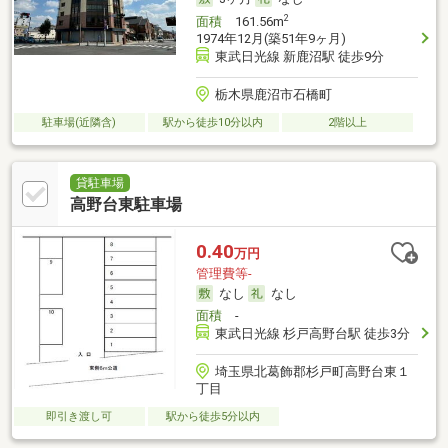
2
面積
161.56m
1974年12月(築51年9ヶ月)
東武日光線 新鹿沼駅 徒歩9分
栃木県鹿沼市石橋町
駐車場(近隣含)
駅から徒歩10分以内
2階以上
貸駐車場
高野台東駐車場
0.40
万円
管理費等-
なし
なし
面積
-
東武日光線 杉戸高野台駅 徒歩3分
埼玉県北葛飾郡杉戸町高野台東１
丁目
即引き渡し可
駅から徒歩5分以内