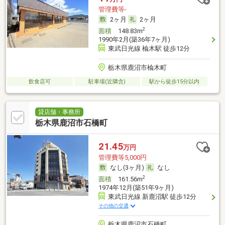
管理費等-
2ヶ月
2ヶ月
2
面積
148.83m
1990年2月(築36年7ヶ月)
東武日光線 楡木駅 徒歩12分
栃木県鹿沼市楡木町
飲食店可
駐車場(近隣含)
駅から徒歩15分以内
貸店舗・事務所
栃木県鹿沼市石橋町
21.45
万円
管理費等5,000円
なし(3ヶ月)
なし
2
面積
161.56m
1974年12月(築51年9ヶ月)
東武日光線 新鹿沼駅 徒歩12分
その他の交通
栃木県鹿沼市石橋町