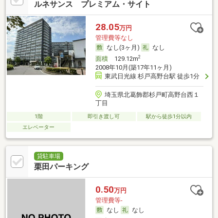
ルネサンス プレミアム・サイト
28.05
万円
管理費等なし
なし(3ヶ月)
なし
2
面積
129.12m
2008年10月(築17年11ヶ月)
東武日光線 杉戸高野台駅 徒歩1分
埼玉県北葛飾郡杉戸町高野台西１
丁目
1階
即引き渡し可
駅から徒歩1分以内
エレベーター
貸駐車場
栗田パーキング
0.50
万円
管理費等-
なし
なし