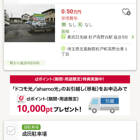
0.50
万円
管理費等-
なし
なし
面積
-
東武日光線 杉戸高野台駅 徒歩5分
埼玉県北葛飾郡杉戸町高野台東１
丁目
駅から徒歩5分以内
貸駐車場
成田駐車場