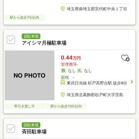
埼玉県南埼玉郡宮代町中央１丁目
駅から徒歩7分以内
貸駐車場
アイシマ月極駐車場
0.44
万円
管理費等-
なし
なし
面積
-
東武日光線 杉戸高野台駅 徒歩8分
埼玉県北葛飾郡杉戸町大字茨島
即引き渡し可
駅から徒歩10分以内
貸駐車場
斉田駐車場