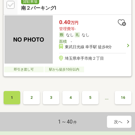
貸駐車場
南２パーキングⅠ
0.40
万円
管理費等-
なし
なし
面積
-
東武日光線 幸手駅 徒歩8分
埼玉県幸手市南２丁目
即引き渡し可
駅から徒歩10分以内
…
1
2
3
4
5
16
1～40
次へ
件