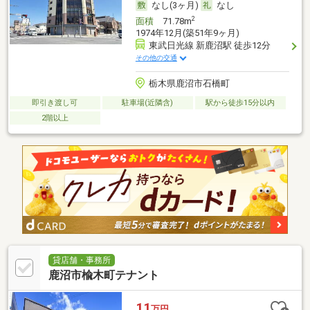
なし(3ヶ月)
なし
2
面積
71.78m
1974年12月(築51年9ヶ月)
東武日光線 新鹿沼駅 徒歩12分
その他の交通
栃木県鹿沼市石橋町
即引き渡し可
駐車場(近隣含)
駅から徒歩15分以内
2階以上
貸店舗・事務所
鹿沼市楡木町テナント
11
万円