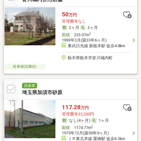
50
万円
管理費等なし
2ヶ月
2ヶ月
2
面積
233.07m
1993年3月(築33年6ヶ月)
東武日光線 新栃木駅 徒歩4.8km
栃木県栃木市皆川城内町
駐車場(近隣含)
貸倉庫
埼玉県加須市砂原
117.28
万円
管理費等35,200円
なし(4ヶ月)
1ヶ月
2
面積
1174.77m
1975年12月(築50年9ヶ月)
ＪＲ東北本線 栗橋駅 徒歩6.3km