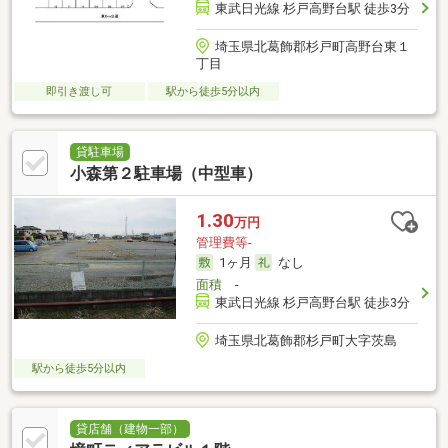
東武日光線 杉戸高野台駅 徒歩3分
埼玉県北葛飾郡杉戸町高野台東１
丁目
即引き渡し可
駅から徒歩5分以内
貸駐車場
小森第２駐車場（中型車）
1.30
万円
管理費等-
1ヶ月
なし
面積
-
東武日光線 杉戸高野台駅 徒歩3分
埼玉県北葛飾郡杉戸町大字茨島
駅から徒歩5分以内
貸店舗（建物一部）