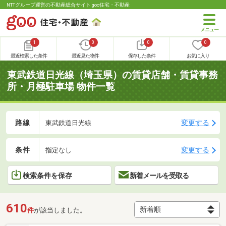
NTTグループ運営の不動産総合サイト goo住宅・不動産
1
0
0
0
最近検索した条件
最近見た物件
保存した条件
お気に入り
東武鉄道日光線（埼玉県）の賃貸店舗・賃貸事務
所・月極駐車場 物件一覧
路線
変更する
東武鉄道日光線
条件
変更する
指定なし
検索条件を保存
新着メールを受取る
610
件
が該当しました。