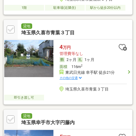
1階
駐車場(近隣含)
駅から徒歩20分以内
貸地
埼玉県久喜市青葉３丁目
4
万円
管理費等なし
2ヶ月
1ヶ月
2
面積
116m
東武日光線 幸手駅 徒歩21分
その他の交通
埼玉県久喜市青葉３丁目
即引き渡し可
貸地
埼玉県幸手市大字円藤内