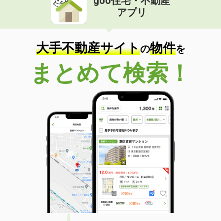
goo住宅・不動産
アプリ
大手不動産サイト
物件
の
を
まとめて検索！