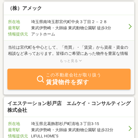
（株）アメック
所在地
埼玉県南埼玉郡宮代町中央３丁目２－２８
最寄駅
東武伊勢崎・大師線 東武動物公園駅 徒歩3分
情報提供元
アットホーム
当社は宮代町を中心として、「売買」・「賃貸」から資産・資金の
相談など承っております。皆様のご希望にあった物件を豊富な情報
力でご対応させていただきます。アメック（ａｍｅｘ）とは・・・
もっと見る
ａｍｅｎｉｔｙとｅｘｐｅｒｔを組み合わせた造語がａｍｅｘ。快
適生活のお手伝いをする専門家でありたい。そんな意味が込められ
この不動産会社が取り扱う
ています。
賃貸物件を探す
イエステーション杉戸店 エムケイ・コンサルティング
株式会社
所在地
埼玉県北葛飾郡杉戸町清地３丁目3-15
最寄駅
東武伊勢崎・大師線 東武動物公園駅 徒歩22分
情報提供元
LIFULL HOME'S