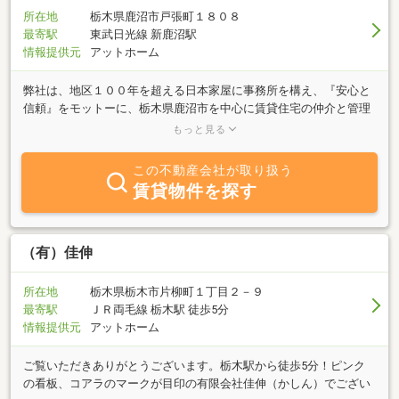
所在地
栃木県鹿沼市戸張町１８０８
最寄駅
東武日光線 新鹿沼駅
情報提供元
アットホーム
弊社は、地区１００年を超える日本家屋に事務所を構え、『安心と
信頼』をモットーに、栃木県鹿沼市を中心に賃貸住宅の仲介と管理
をはじめ、住まいに関する様々な情報とサービスを提供しておりま
もっと見る
す。ぜひ一度お客様の理想の住まいについてお聞かせ下さい。お客
様目線で、理想の住まいをお探し致します。また、インターネット
この不動産会社が取り扱う
に掲載される以前の賃貸情報も随時ご紹介しておりますので、お気
賃貸物件を探す
軽にお問い合わせ下さい。お客様のご来店心よりお待ちしておりま
す。
（有）佳伸
所在地
栃木県栃木市片柳町１丁目２－９
最寄駅
ＪＲ両毛線 栃木駅 徒歩5分
情報提供元
アットホーム
ご覧いただきありがとうございます。栃木駅から徒歩5分！ピンク
の看板、コアラのマークが目印の有限会社佳伸（かしん）でござい