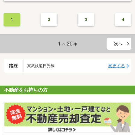
1
2
3
4
1～20
次へ
件
路線
変更する
東武鉄道日光線
不動産をお持ちの方