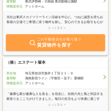
最寄駅
東武伊勢崎・大師線 東武動物公園駅
情報提供元
アットホーム
当社は東武スカイツリーライン沿線を中心に、つねに誠意を持ちお
客様の立場でご希望に添う物件を探し、安心のできるお取引を心が
けております。購入や売却、借りたい方や貸したい方、またはロー
もっと見る
ン、登記、税金等もお気軽にご相談下さい！
この不動産会社が取り扱う
賃貸物件を探す
（株）エステート塚本
所在地
埼玉県加須市旗井１丁目２１－９
最寄駅
湘南新宿ライン（宇都宮～逗子） 栗橋駅
情報提供元
アットホーム
「健康な家が健康な人を造る」を信念に、自然の光と風と対話する
家造りをこころがけてきました。毎日の生活をより快適に過ごす
「健康体温・ヘルシー36℃」のロゴマークは私たちの願いです。次
もっと見る
世代へつなぐ「地球環境と住まいの健康」が求められています。そ