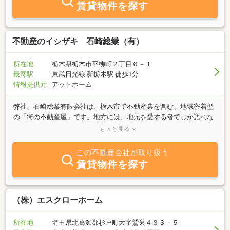
賃貸物件を探す
不動産のイシザキ 石崎総業（有）
所在地
栃木県栃木市平柳町２丁目６－１
最寄駅
東武日光線 新栃木駅 徒歩3分
情報提供元
アットホーム
弊社、石崎総業有限会社は、栃木市で不動産業を営む、地域密着型
の「街の不動産屋」です。地方には、地元を愛する者でしか語れな
い不動産物件のストーリーがたくさんあります。お部屋を探す皆さ
もっと見る
まに、それらを少しでもお役に立てていただくことが、私共の喜び
であり使命であります。また、地域における「住み続けたい街づく
この不動産会社が取り扱う
り」「帰りたいと思える街づくり」に少しでも貢献し、快適な住環
賃貸物件を探す
境を、最高のサービスを提供してまいりたいと考えております。本
当に安心して暮らせるお部屋はどこにあるか？出来る限りの回答
を、スタッフ一丸となって探してまいります。
（株）エスクローホーム
所在地
埼玉県北葛飾郡杉戸町大字鷲巣４８３－５