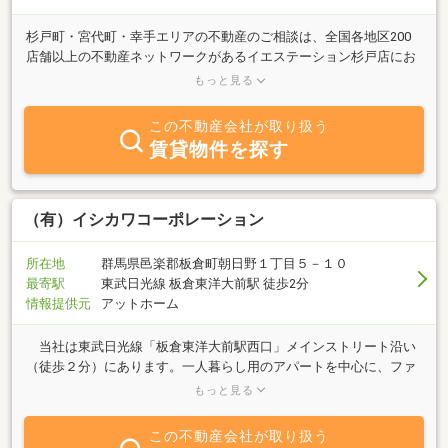
杉戸町・宮代町・幸手エリアの不動産のご相談は、全国各地区200
店舗以上の不動産ネットワークがあるイエステーション杉戸店にお
任せください。お客様のお役に立てるよう、全力で努めて参りま
もっと見る
す。
この不動産会社が取り扱う
賃貸物件を探す
（有）イシカワコーポレーション
所在地
群馬県邑楽郡板倉町朝日野１丁目５－１０
最寄駅
東武日光線 板倉東洋大前駅 徒歩2分
情報提供元
アットホーム
当社は東武日光線「板倉東洋大前駅西口」メインストリート沿い
（徒歩２分）にあります。一人暮らし用のアパートを中心に、ファ
ミリー物件・テナント物件・売買物件等多数ご用意し、「親身な対
もっと見る
応」をモットーに、皆様のご来店をこころよりお待ち致しておりま
す。また、工務店もやっているので住まいのことなら何でもご相談
この不動産会社が取り扱う
ください。お気軽にお立ち寄り下さい。