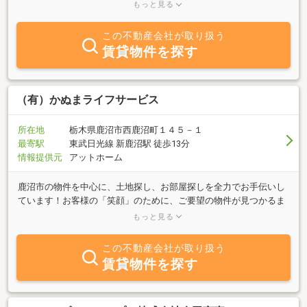
ます。土地建物仲介、建売住宅、アパート・マンションの斡旋等を
もっと見る
行っております。お子様連れ大歓迎！キッズスペース完備！お客様
の喜ばれる顔が見たくて、明るく元気なスタッフが心を込めてお手
この不動産会社が取り扱う
伝いさせていただきます！お住まい探しの疑問や不安、ローンのご
賃貸物件を探す
相談など、ひとつひとつ一緒に解決していきましょう。スタッフが
淹れるおしゃれなラテアートととびっきりの笑顔でご来店お待ちし
ております。
（有）かぬまライフサービス
所在地
栃木県鹿沼市西鹿沼町１４５－１
最寄駅
東武日光線 新鹿沼駅 徒歩13分
情報提供元
アットホーム
鹿沼市の物件を中心に、土地探し、お部屋探しを全力でお手伝いし
ています！お客様の「笑顔」のために、ご要望の物件が見つかるま
で全力でサポート！当社では、昼間来られない方のために事前にご
もっと見る
連絡いただければ夜９時まで対応いたしております。また、不動産
の相続でお悩みの方、行政書士や遺品整理士等の有資格者が在籍す
この不動産会社が取り扱う
る有限会社かぬまライフサービスが、ワンストップサービス・トー
賃貸物件を探す
タルサポートでお手伝いさせていただきます。鹿沼市の不動産のこ
となら、まずは有限会社かぬまライフサービスにご相談ください!