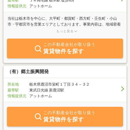
最寄駅
ＪＲ両毛線 栃木駅 徒歩6分
情報提供元
アットホーム
当社は栃木市を中心に、大平町・都賀町・西方町・壬生町・小山
市・宇都宮市を営業エリアとしております。事業内容は、地域密着
の総合不動産として、土地建物仲介、アパート・マンションの斡
もっと見る
旋・土地開発・建売住宅等を行っております。栃木支店方針は、会
社方針でもある、地域ＮＯ１の豊富な情報量と顧客第一主義・地域
この不動産会社が取り扱う
密着と常にお客様に満足いただけるサービスをモットーに、そし
賃貸物件を探す
て、お客様ニーズに答えられるよう、不動産・建築・金融・税務
等々の専門知識を日々研鑽しプロ集団を目指しております。
（有）郷土振興開発
所在地
栃木県鹿沼市栄町１丁目３４－３２
最寄駅
東武日光線 新鹿沼駅
情報提供元
アットホーム
この不動産会社が取り扱う
賃貸物件を探す