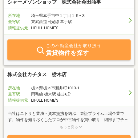
シャーメゾンショップ 株式会社会田商事
所在地
埼玉県幸手市中１丁目１５−３
最寄駅
東武鉄道日光線 幸手駅
情報提供元
LIFULL HOME'S
この不動産会社が取り扱う
賃貸物件を探す
株式会社カチタス 栃木店
所在地
栃木県栃木市新井町1010-1
最寄駅
両毛線 栃木駅 徒歩6分
情報提供元
LIFULL HOME'S
当社はニトリと業務・資本提携を結ぶ、東証プライム上場企業で
す。物件を知り尽くしたプロが中古物件を買い取り、細部までチェ
ックし、自社規格に沿って丁寧にリフォームしているので、ご購入
もっと見る
後も安心が続きます。