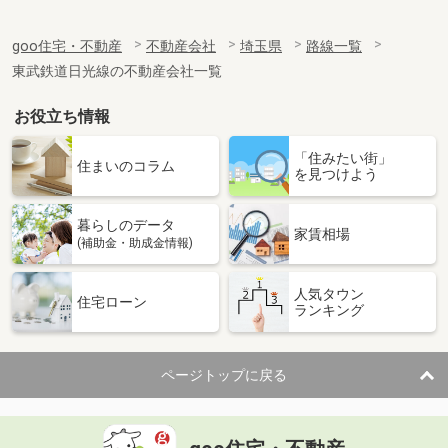
goo住宅・不動産
不動産会社
埼玉県
路線一覧
東武鉄道日光線の不動産会社一覧
お役立ち情報
「住みたい街」
住まいのコラム
を見つけよう
暮らしのデータ
家賃相場
(補助金・助成金情報)
人気タウン
住宅ローン
ランキング
ページトップに戻る