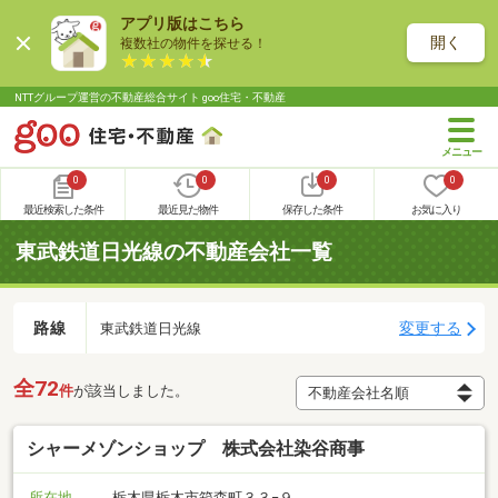
アプリ版はこちら
開く
複数社の物件を探せる！
NTTグループ運営の不動産総合サイト goo住宅・不動産
0
0
0
0
最近検索した条件
最近見た物件
保存した条件
お気に入り
東武鉄道日光線の不動産会社一覧
路線
変更する
東武鉄道日光線
全72
件
が該当しました。
シャーメゾンショップ 株式会社染谷商事
所在地
栃木県栃木市箱森町３３−９