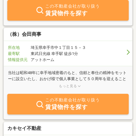
して私たちは地域に根ざし、人と人とのつながりを大切にする工務
この不動産会社が取り扱う
店です。住まいの安全を考えた骨太の躯体、心も身体もリラックス
賃貸物件を探す
できる癒し空間の創出、地域の気候・風土に最適な住まいを提案し
続けることが私たちの使命です。
（株）会田商事
所在地
埼玉県幸手市中１丁目１５－３
最寄駅
東武日光線 幸手駅 徒歩1分
情報提供元
アットホーム
当社は昭和48年に幸手地域密着のもと、信頼と奉仕の精神をモット
ーに設立いたし、おかげ様で個人事業として５０周年を迎えること
ができました。此度、法人化し賃貸・売買を中心に物件を豊富に取
もっと見る
り揃えています。積水ハウス不動産東京のシャーメゾンショップ店
に加盟しておりますのでネットワークも充実しております。女性ス
この不動産会社が取り扱う
タッフが親切丁寧にご対応させていただきます。幸手駅のロータリ
賃貸物件を探す
ー内なので電車でのアクセスも良好です。お客様のご希望にできる
だけ沿った物件をお探しいたしますので、お気軽にご相談くださ
い。
カキセイ不動産