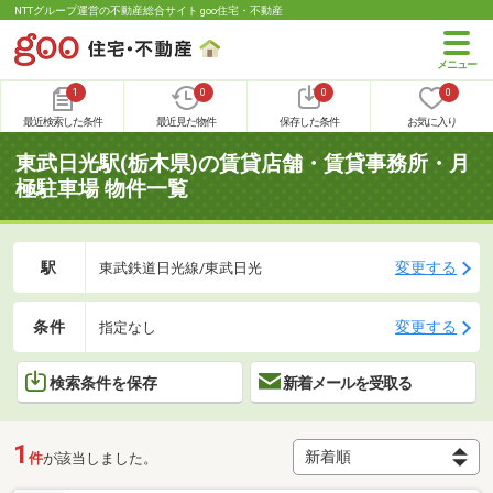
NTTグループ運営の不動産総合サイト goo住宅・不動産
1
0
0
0
最近検索した条件
最近見た物件
保存した条件
お気に入り
東武日光駅(栃木県)の賃貸店舗・賃貸事務所・月
極駐車場 物件一覧
駅
変更する
東武鉄道日光線/東武日光
条件
変更する
指定なし
検索条件を保存
新着メールを受取る
1
件
が該当しました。