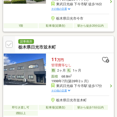
東武日光線 下今市駅 徒歩16分
その他の交通
栃木県日光市今市
1階
駐車場(近隣含)
駅から徒歩20分以内
貸事務所
栃木県日光市並木町
11
万円
管理費等なし
2ヶ月
1ヶ月
2
面積
68.8m
1998年7月(築28年2ヶ月)
東武日光線 下今市駅 徒歩17分
その他の交通
栃木県日光市並木町
即引き渡し可
駐車場(近隣含)
駅から徒歩15分以内
2階以上