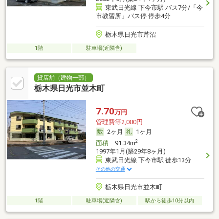
東武日光線 下今市駅 バス7分/「今
市教習所」バス停 停歩4分
栃木県日光市芹沼
1階
駐車場(近隣含)
貸店舗（建物一部）
栃木県日光市並木町
7.70
万円
管理費等2,000円
2ヶ月
1ヶ月
2
面積
91.34m
1997年1月(築29年8ヶ月)
東武日光線 下今市駅 徒歩13分
その他の交通
栃木県日光市並木町
1階
駐車場(近隣含)
駅から徒歩10分以内