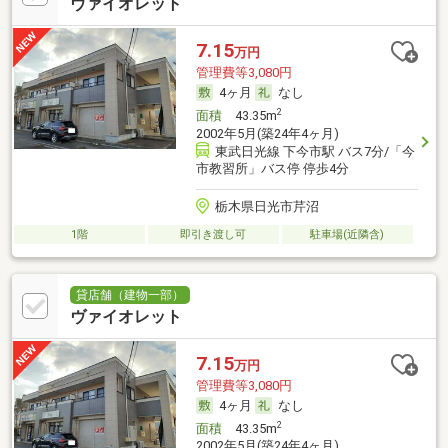
ヴァイオレット
7.15
万円
管理費等3,080円
4ヶ月
なし
2
面積
43.35m
2002年5月(築24年4ヶ月)
東武日光線 下今市駅 バス7分/「今
市教習所」バス停 停歩4分
栃木県日光市芹沼
1階
即引き渡し可
駐車場(近隣含)
貸店舗（建物一部）
ヴァイオレット
7.15
万円
管理費等3,080円
4ヶ月
なし
2
面積
43.35m
2002年5月(築24年4ヶ月)