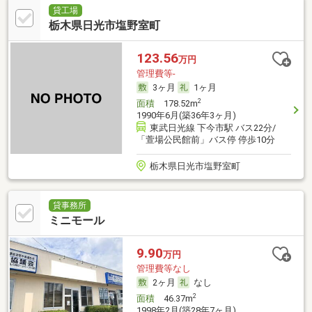
貸工場
栃木県日光市塩野室町
123.56
万円
管理費等-
3ヶ月
1ヶ月
2
面積
178.52m
1990年6月(築36年3ヶ月)
東武日光線 下今市駅 バス22分/
「萱場公民館前」バス停 停歩10分
栃木県日光市塩野室町
貸事務所
ミニモール
9.90
万円
管理費等なし
2ヶ月
なし
2
面積
46.37m
1998年2月(築28年7ヶ月)