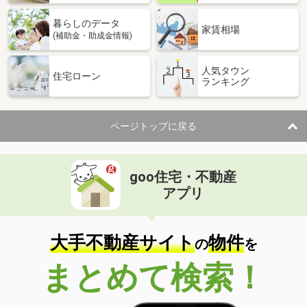
暮らしのデータ
家賃相場
(補助金・助成金情報)
人気タウン
住宅ローン
ランキング
ページトップに戻る
goo住宅・不動産
アプリ
大手不動産サイト
物件
の
を
まとめて検索！