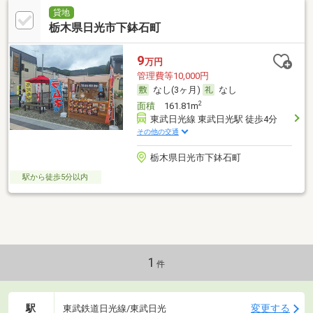
貸地
栃木県日光市下鉢石町
9
万円
管理費等10,000円
なし(3ヶ月)
なし
2
面積
161.81m
東武日光線 東武日光駅 徒歩4分
その他の交通
栃木県日光市下鉢石町
駅から徒歩5分以内
1
件
駅
変更する
東武鉄道日光線/東武日光