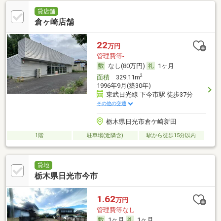
貸店舗
倉ヶ崎店舗
22
万円
管理費等-
なし(80万円)
1ヶ月
2
面積
329.11m
1996年9月(築30年)
東武日光線 下今市駅 徒歩37分
その他の交通
栃木県日光市倉ケ崎新田
1階
駐車場(近隣含)
駅から徒歩15分以内
貸地
栃木県日光市今市
1.62
万円
管理費等なし
1ヶ月
1ヶ月