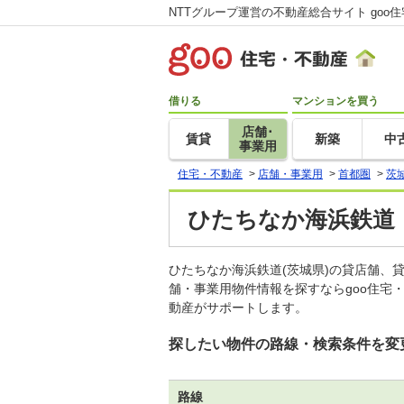
NTTグループ運営の不動産総合サイト goo
借りる
マンションを買う
店舗･
賃貸
新築
中
事業用
住宅・不動産
>
店舗・事業用
>
首都圏
>
茨
ひたちなか海浜鉄道
ひたちなか海浜鉄道(茨城県)の貸店舗
舗・事業用物件情報を探すならgoo住宅
動産がサポートします。
探したい物件の路線・検索条件を変
路線