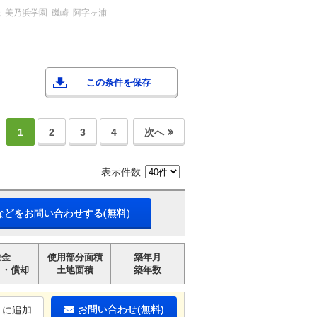
磯
美乃浜学園
磯崎
阿字ヶ浦
この条件を保存
1
2
3
4
次へ
表示件数
などをお問い合わせする(無料)
敷金
使用部分面積
築年月
引・償却
土地面積
築年数
お問い合わせ(無料)
りに追加