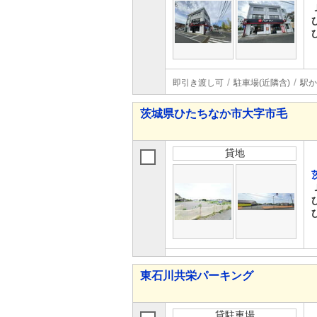
即引き渡し可
駐車場(近隣含)
駅か
茨城県ひたちなか市大字市毛
貸地
東石川共栄パーキング
貸駐車場