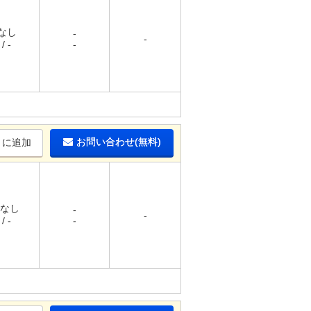
 なし
-
-
/ -
-
お問い合わせ(無料)
りに追加
 なし
-
-
/ -
-