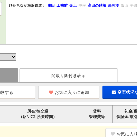
ひたちなか海浜鉄道：
勝田
工機前
金上
中根
高田の鉄橋
那珂湊
殿山
平
間取り図付き表示
お気に入りに追加
空室状況
所在地/交通
賃料
礼金/
（駅/バス 所要時間）
管理費等
保証金/敷
お気に入