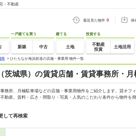
住宅・不動産
0
最近見た物件
保
一戸建てを買う
建てる
投資する
不動産
古
新築
中古
土地
土地活用
投資
城県
>
ひたちなか海浜鉄道の店舗・事業用 物件一覧
（茨城県）の賃貸店舗・賃貸事務所・月
、貸事務所、月極駐車場などの店舗・事業用物件をご紹介します。貸オフ
・不動産。賃料・広さ・間取り・写真・人気のこだわり条件から物件を簡
更して再検索