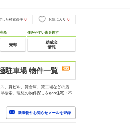
0
0
存した検索条件
お気に入り
売る
住みやすい街を探す
助成金
売却
情報
極駐車場 物件一覧
ィス、貸ビル、貸倉庫、貸工場などの店
単検索。理想の物件探しをgoo住宅・不